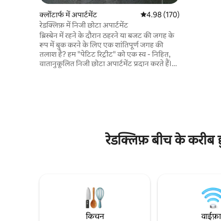
जादुई एहसास
क्लोंटार्फ में अपार्टमेंट
औसत रेटिंग 5 में से 4.98, 170
4.98 (170)
की ड्राइव पर
रेडक्लिफ़ में निजी छोटा अपार्टमेंट
सुविधाएँ मौजूद हैं। कुल मिलाकर,
ब्रिस्बेन में रहने के दौरान ठहरने या बजट की जगह के
और तनाव कम
रूप में बुक करने के लिए एक शांतिपूर्ण जगह की
एक शांत और
तलाश है? हम "पेटिट रिट्रीट" को एक स्व - निहित,
वातानुकूलित निजी छोटा अपार्टमेंट प्रदान करते हैं।
आस - पास के मुख्य निवास से अलग, मेहमानों का
अपना प्रवेशद्वार और ड्राइववे होता है, जिसमें ऑफ़
स्ट्रीट पार्किंग होती है। पूरी निजता आपकी है! हम 24
घंटे खुद से चेक इन करने की सुविधा देते हैं और
मेहमानों को उनके ठहरने के दौरान अलग - थलग रहने
के अधिकार का सम्मान करते हैं। यह आधुनिक, ताज़ा
और बहुत आरामदायक है। प्रायद्वीप की पेशकश के
रेडक्लिफ़ बीच के करीब छ
केंद्र में। खूबसूरत समुद्र तट और सूर्यास्त!
किचन
वाईफ़