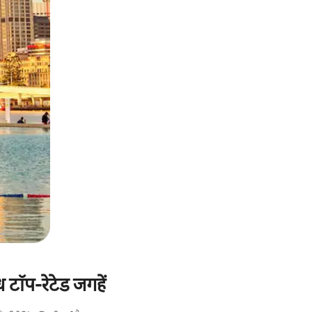
 टॉप-रेटेड जगहें