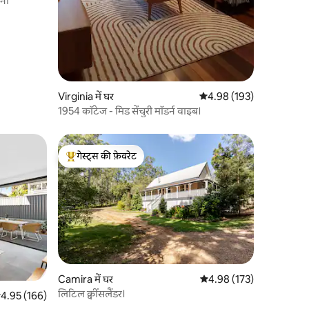
ॉना
Virginia में घर
औसत रेटिंग 5 में से 4.98, 19
4.98 (193)
1954 कॉटेज - मिड सेंचुरी मॉडर्न वाइब।
गेस्ट्स की फ़ेवरेट
गेस्ट्स का टॉप फ़ेवरेट
Camira में घर
औसत रेटिंग 5 में से 4.98, 17
4.98 (173)
लिटिल क्वींसलैंडर।
सत रेटिंग 5 में से 4.95, 166 समीक्षाएँ
4.95 (166)