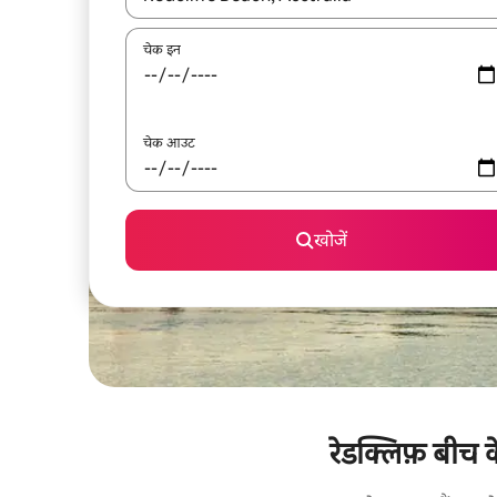
चेक इन
चेक आउट
खोजें
रेडक्लिफ़ बीच क