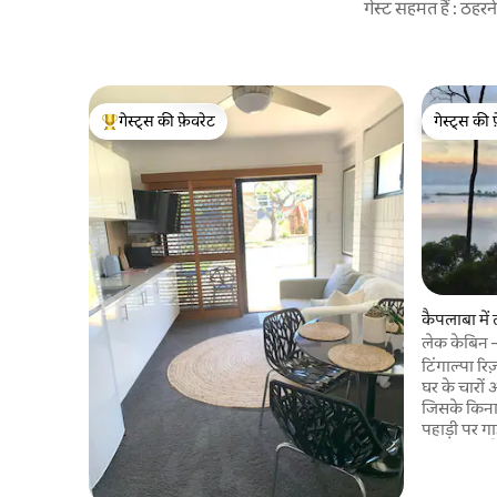
गेस्ट सहमत हैं : ठह
गेस्ट्स की फ़ेवरेट
गेस्ट्स की 
गेस्ट्स का टॉप फ़ेवरेट
गेस्ट्स की 
कैपलाबा में
लेक केबिन
टिंगाल्पा रिज
घर के चारों
जिसके किनार
पहाड़ी पर गा
ऐसा लगता है
हैं। 8,000 व
मौजूद हमारा