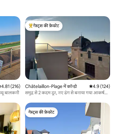
गेस्ट्स की फ़ेवरेट
गेस्ट्स का टॉप फ़ेवरेट
सत रेटिंग 5 में से 4.81, 216 समीक्षाएँ
4.81 (216)
Châtelaillon-Plage में कॉन्डो
औसत रेटिंग 5 में से 4.9, 12
4.9 (124)
 व्यू बालकनी
समुद्र से 2 कदम दूर, नए ढंग से बनाया गया आकर्षक
T2
गेस्ट्स की फ़ेवरेट
गेस्ट्स की फ़ेवरेट