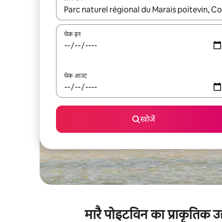
नतीजों के उपलब्ध होने पर, अप और डाउन 'ऐरो की' का इस्तेमाल 
चेक इन
चेक आउट
खोजें
मारै पोइटविन का प्राकृतिक उ