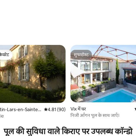
फ़ेवरेट
सुपरहोस्ट
फ़ेवरेट
सुपरहोस्ट
Vix में घर
tin-Lars-en-Sainte-
औसत रेटिंग 5 में से 4.81, 90 समीक्षाएँ
4.81 (90)
ं घर
निजी आँगन पूल के साथ जाएँ।
ie
 समीक्षाएँ
पूल की सुविधा वाले किराए पर उपलब्ध कॉन्डो