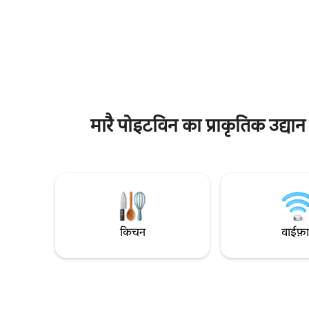
स्पर्श एक गर
टॉयलेट दूसरी मंज़िल : 1 डबल बेडरूम, 5 डॉर्म कम-से-
एक निजी छत,
कम 2 रातों का किराया या साल के समय के आधार पर
इलाका ठहरने
3 या 4 रातें (जैसे, लंबे वीकएंड, गर्मी)
जगह अटलांट
दूरी पर है औ
डी'ओलेरॉन 
मारै पोइटविन का प्राकृतिक उद्या
किचन
वाईफ़