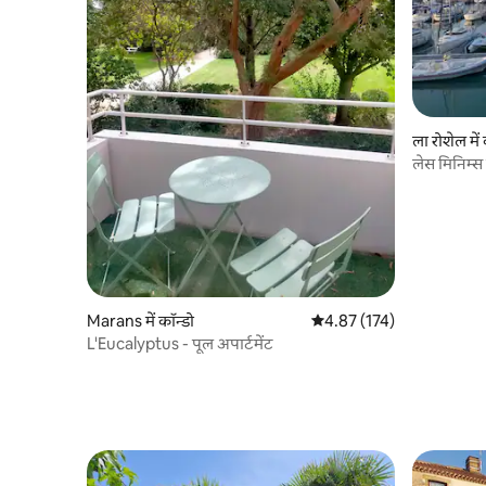
ला रोशेल में 
लेस मिनिम्स
Marans में कॉन्डो
औसत रेटिंग 5 में से 4.87, 174
4.87 (174)
L'Eucalyptus - पूल अपार्टमेंट