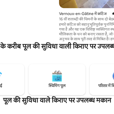
्मजोशी भरा, सुरुचिपूर्ण माहौल बनाते हैं।
 बड़ा हीटेड पूल और शांत ग्रामीण
 के अनुभव को परिपूर्ण बनाते हैं। यह
Vernoux-en-Gâtine में कॉटेज
औ
िक समुद्र तटों से लगभग 25 मिनट की
16 वीं शताब्दी की चिमनी के साथ दो बेड
र रोयान, सेंटेस, रोशफ़ोर और इले
हमारे कॉटेज को सहानुभूतिपूर्वक पुनर्निर
तक आसानी से पहुँचा जा सकता है।
गया है और यह एक विशिष्ट व्यक्तिगत स्थ
मौलिकता के धन को बनाए रखता है, ज
अनुभव के साथ पूरी तरह से मिश्रित है। हम दो डबल
बेडरूम और गैलेरी उतरने वाले क्षेत्र में ए
न के करीब पूल की सुविधा वाली किराए पर उपलब्
सोफा - बेड के साथ 6 का स्वागत कर सकते ह
विशाल रहने का क्षेत्र ग्रामीण दृश्यों के 
आउटडोर आँगन की ओर जाता है। कुटीर में स्थित
मैदान एक बड़े घास से घिरे हुए हैं जिसमें 
गहरा पानी है। युवा असुरक्षित बच्चों के लिए
अनुपयुक्त।
ाई
स्विमिंग पूल
परिसर में ब
पूल की सुविधा वाले किराए पर उपलब्ध मकान