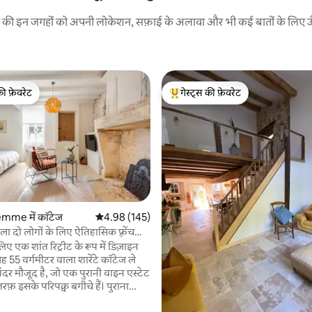
रने की इन जगहों को अपनी लोकेशन, सफ़ाई के अलावा और भी कई बातों के लिए ऊँची
की फ़ेवरेट
गेस्ट्स की फ़ेवरेट
टॉप फ़ेवरेट
गेस्ट्स का टॉप फ़ेवरेट
4 समीक्षाएँ
mme में कॉटेज
औसत रेटिंग 5 में से 4.98, 145 समीक्षाएँ
4.98 (145)
ला दो लोगों के लिए ऐतिहासिक फ़्रेंच
लिए एक शांत रिट्रीट के रूप में डिज़ाइन
ह 55 वर्गमीटर वाला शारेंटे कॉटेज ले
ंदर मौजूद है, जो एक पुरानी वाइन एस्टेट
फ़ इसके परिपक्व बगीचे हैं। पुराना
ानी से चुना गया फ़र्नीचर और आधुनिक