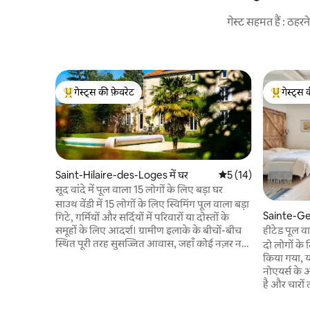
गेस्ट सहमत हैं : ठह
गेस्ट्स की फ़ेवरेट
गेस्ट्स 
गेस्ट्स का टॉप फ़ेवरेट
गेस्ट्स का 
Saint-Hilaire-des-Loges में घर
औसत रेटिंग 5 में से 5, 1
5 (14)
सूद वांदे में पूल वाला 15 लोगों के लिए बड़ा घर
साउथ वेंडी में 15 लोगों के लिए स्विमिंग पूल वाला बड़ा
Sainte-Ge
गिटे, गर्मियों और सर्दियों में परिवारों या दोस्तों के
हीटेड पूल वा
समूहों के लिए आदर्श। ग्रामीण इलाके के बीचों-बीच
कॉटेज
स्थित पूरी तरह सुसज्जित आवास, जहाँ कोई नज़र नहीं
दो लोगों के 
रखता। पुई डू फ़ू, फ़्यूटुरोस्कोप, ला रोशेल से 1 घंटे की
किया गया, य
दूरी पर। मारे पोइटेविन से 20 मिनट की दूरी पर ग्राउंड
नोएयर्स के अ
फ़्लोर : पूरी तरह सुसज्जित किचन 30 वर्गमीटर का
है और चारों तर
डाइनिंग रूम, 30 वर्गमीटर का लिविंग रूम, प्रवेशद्वार,
पत्थर, सावध
शौचालय पहली मंज़िल : 4 बेडरूम, 2 बाथरूम,