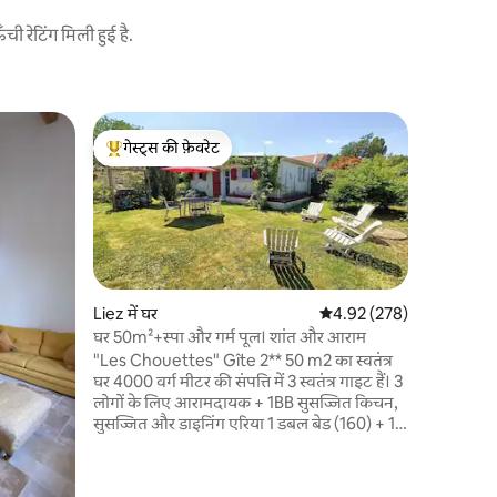
 रेटिंग मिली हुई है.
Sainte-G
गेस्ट्स की फ़ेवरेट
गेस्ट्स
शांतिपूर्ण घ
गेस्ट्स का टॉप फ़ेवरेट
गेस्ट्स का
रोयन - सेंट्स
से केवल 25 
की खोज करें। यह विशाल 110 वर्ग मीटर का
- हेक्टेयर 1
अपनी निजी छत
मध्य से अक
गर्म खारे प
Liez में घर
औसत रेटिंग 5 में से 4.92, 27
4.92 (278)
अन्य मेहमानों 
घर 50m²+स्पा और गर्म पूल। शांत और आराम
सुकून के प्र
"Les Chouettes" Gîte 2** 50 m2 का स्वतंत्र
घर 4000 वर्ग मीटर की संपत्ति में 3 स्वतंत्र गाइट हैं। 3
लोगों के लिए आरामदायक + 1BB सुसज्जित किचन,
सुसज्जित और डाइनिंग एरिया 1 डबल बेड (160) + 1
सोफ़ा बेड वाली स्लीपिंग एरिया अलग शॉवर रूम उच्च
गुंबद वाला आराम क्षेत्र: स्पा+हीटेड पूल आने पर बेड
तैयार मिलेगा + लिनन, टॉयलेट और किचन की