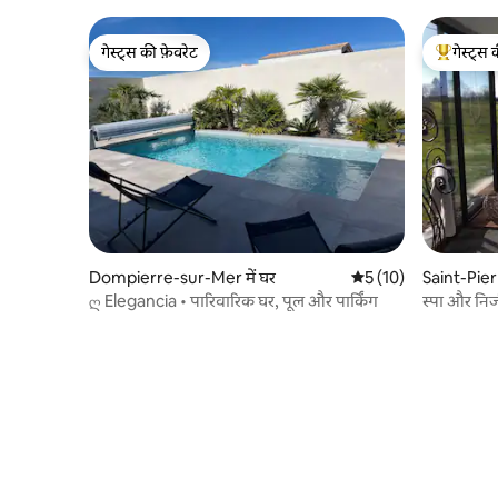
गेस्ट्स की फ़ेवरेट
गेस्ट्स 
गेस्ट्स की फ़ेवरेट
गेस्ट्स का 
Dompierre-sur-Mer में घर
औसत रेटिंग 5 में से 5, 1
5 (10)
Saint-Pier
ღ Elegancia • पारिवारिक घर, पूल और पार्किंग
स्पा और नि
gîte