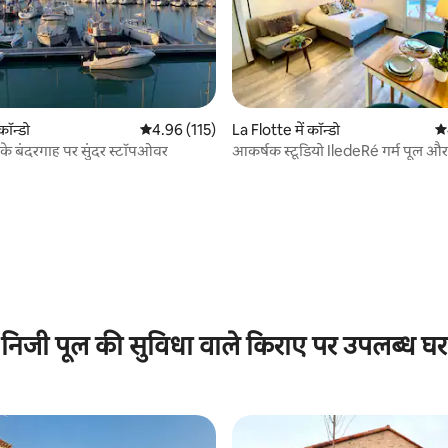
कॉन्डो
औसत रेटिंग 5 में से 4.96, 115 समीक्षाएँ
4.96 (115)
La Flotte में कॉन्डो
औस
 के बंदरगाह पर सुंदर स्टॉपओवर
आकर्षक स्टूडियो IledeRé गर्म पूल और 
 समीक्षाएँ
निजी पूल की सुविधा वाले किराए पर उपलब्ध घर