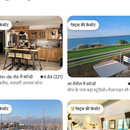
फ़ेवरेट
गेस्ट्स की फ़ेवरेट
फ़ेवरेट
गेस्ट्स की फ़ेवरेट
in-de-Ré में कॉन्डो
औसत रेटिंग 5 में से 4.84, 221 समीक्षाएँ
4.84 (221)
 करीब, लक्ज़री आवास सॉना
 समीक्षाएँ
ला रोशेल में कॉन्डो
औ
बीच के पास बड़ा स्टूडियो+मेज़ानाइन सी
फ़ेवरेट
गेस्ट्स की फ़ेवरेट
फ़ेवरेट
गेस्ट्स का टॉप फ़ेवरेट