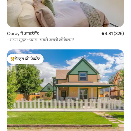
Ouray में अपार्टमेंट
औसत रेटिंग 5 में स
4.81 (326)
~सटन सुइट~प्यारा! सबसे अच्छी लोकेशन!
गेस्ट्स की फ़ेवरेट
गेस्ट्स का टॉप फ़ेवरेट