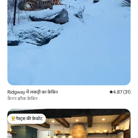
Ridgway में लकड़ी का केबिन
औसत रेटिंग 5 में 
4.87 (31)
कैनन क्रीक केबिन
गेस्ट्स की फ़ेवरेट
गेस्ट्स का टॉप फ़ेवरेट