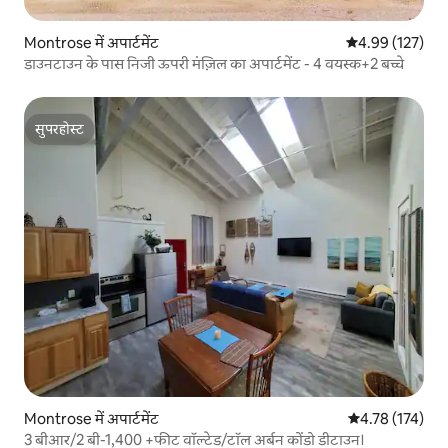
Montrose में अपार्टमेंट
औसत रेटिंग 5 में स
4.99 (127)
डाउनटाउन के पास निजी ऊपरी मंज़िल का अपार्टमेंट - 4 वयस्क+2 बच्चे
सुपरहोस्ट
सुपरहोस्ट
Montrose में अपार्टमेंट
औसत रेटिंग 5 में स
4.78 (174)
3 बीआर/2 बी-1,400 +फीट वॉल्टेड/टॉल अर्बन कोंडो डीटाउन।