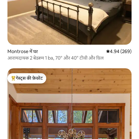
Montrose में घर
औसत रेटिंग 5 में स
4.94 (269)
आरामदायक 2 बेडरूम 1 ba, 70" और 40" टीवी और ग्रिल
गेस्ट्स की फ़ेवरेट
गेस्ट्स का टॉप फ़ेवरेट