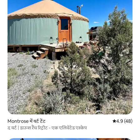
Montrose में यर्ट टेंट
औसत रेटिंग 5 में
4.9 (48)
द यर्ट | डाउन्स रैंच रिट्रीट - एक एलिवेटेड एस्केप