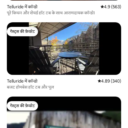
Telluride में कॉन्डो
औसत रेटिंग 5 में 
4.9 (563)
पूरे किचन और शेयर्ड हॉट टब के साथ आरामदायक कॉन्डो।
गेस्ट्स की फ़ेवरेट
गेस्ट्स की फ़ेवरेट
Telluride में कॉन्डो
औसत रेटिंग 5 में स
4.89 (340)
बजट होमबेस हॉट टब और पूल
गेस्ट्स की फ़ेवरेट
गेस्ट्स की फ़ेवरेट