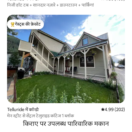
निजी हॉट टब + शानदार नज़ारे + डाउनटाउन + पार्किंग!
गेस्ट्स की फ़ेवरेट
गेस्ट्स का टॉप फ़ेवरेट
Telluride में कॉन्डो
औसत रेटिंग 5 में स
4.99 (202)
मेन स्ट्रीट से सेंट्रल टेलुराइड कॉटेज 1 ब्लॉक
किराए पर उपलब्ध पारिवारिक मकान