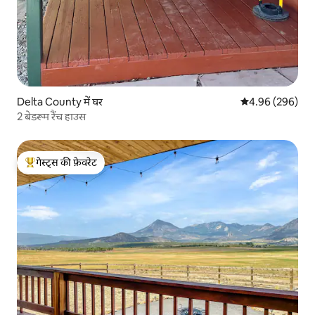
Delta County में घर
औसत रेटिंग 5 में स
4.96 (296)
2 बेडरूम रैंच हाउस
गेस्ट्स की फ़ेवरेट
गेस्ट्स का टॉप फ़ेवरेट