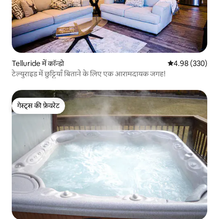
Telluride में कॉन्डो
औसत रेटिंग 5 में स
4.98 (330)
टेल्युराइड में छुट्टियाँ बिताने के लिए एक आरामदायक जगह!
गेस्ट्स की फ़ेवरेट
गेस्ट्स की फ़ेवरेट