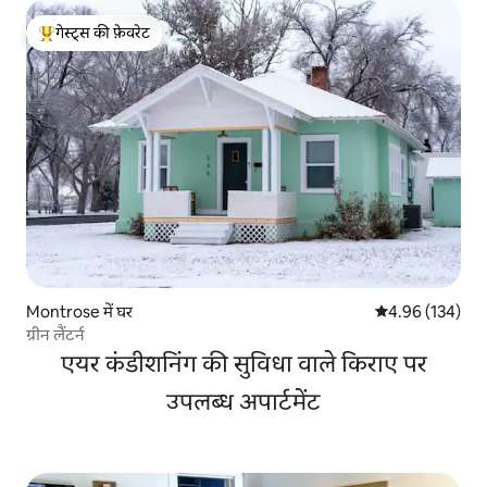
गेस्ट्स की फ़ेवरेट
गेस्ट्स का टॉप फ़ेवरेट
Montrose में घर
औसत रेटिंग 5 में स
4.96 (134)
ग्रीन लैंटर्न
एयर कंडीशनिंग की सुविधा वाले किराए पर
उपलब्ध अपार्टमेंट