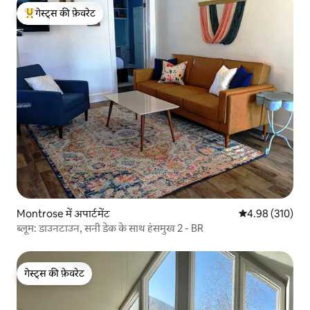
गेस्ट्स की फ़ेवरेट
गेस्ट्स का टॉप फ़ेवरेट
Montrose में अपार्टमेंट
औसत रेटिंग 5 में स
4.98 (310)
ब्लूम: डाउनटाउन, सनी डेक के साथ हंसमुख 2 - BR
गेस्ट्स की फ़ेवरेट
गेस्ट्स की फ़ेवरेट