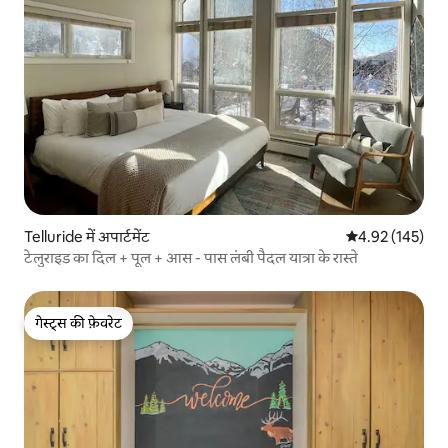
Telluride में अपार्टमेंट
औसत रेटिंग 5 में स
4.92 (145)
टेलुराइड का दिल + पूल + आस - पास लंबी पैदल यात्रा के रास्ते
गेस्ट्स की फ़ेवरेट
गेस्ट्स की फ़ेवरेट