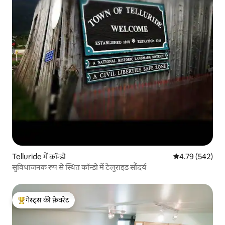
Telluride में कॉन्डो
औसत रेटिंग 5 में स
4.79 (542)
सुविधाजनक रूप से स्थित कॉन्डो में टेलुराइड सौंदर्य
गेस्ट्स की फ़ेवरेट
गेस्ट्स का टॉप फ़ेवरेट