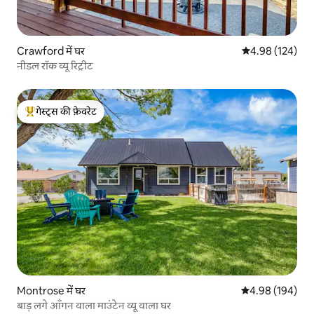
Crawford में घर
औसत रेटिंग 5 में स
4.98 (124)
नीडल रॉक व्यू रिट्रीट
गेस्ट्स की फ़ेवरेट
गेस्ट्स का टॉप फ़ेवरेट
Montrose में घर
औसत रेटिंग 5 में स
4.98 (194)
बाड़ लगे आँगन वाला माउंटेन व्यू वाला घर