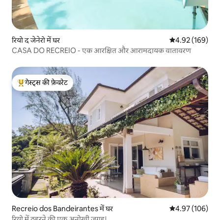
रियो द जेनेरो में घर
औसत रेटिंग 5 में स
4.92 (169)
CASA DO RECREIO - एक आरक्षित और आरामदायक वातावरण
गेस्ट्स की फ़ेवरेट
गेस्ट्स का टॉप फ़ेवरेट
Recreio dos Bandeirantes में घर
औसत रेटिंग 5 में स
4.97 (106)
रियो में ठहरने की एक अनोखी जगह।