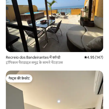
Recreio dos Bandeirantes में कॉन्डो
औसत रेटिंग 5 में स
4.95 (147)
ट्रॉपिकल पैराडाइज़ समुद्र के सामने पेंटहाउस
गेस्ट्स की फ़ेवरेट
गेस्ट्स की फ़ेवरेट