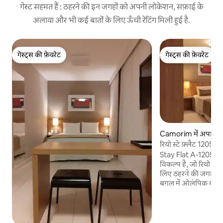
गेस्ट सहमत हैं : ठहरने की इन जगहों को अपनी लोकेशन, सफ़ाई के
अलावा और भी कई बातों के लिए ऊँची रेटिंग मिली हुई है.
गेस्ट्स की फ़ेवरेट
गेस्ट्स की फ़ेवरेट
गेस्ट्स की फ़ेवरेट
गेस्ट्स की फ़ेवरेट
Camorim में अपार्टमें
रियो स्टे फ़्लैट 1205a / र
Stay Flat A-1205 उन
विकल्प है, जो रियो के प
लिए ठहरने की जगह तलाश रहे हैं। हम
बगल में ओलंपिक बार में ह
किमी दूर है, ओलंपिक पार्
बीच से 12 किमी दूर है। हमारे होटल में हम ये ऑफ़र
करते हैं: ▪️24 घंटे फ़्रंट
(अस्थायी रूप से रखरखाव 