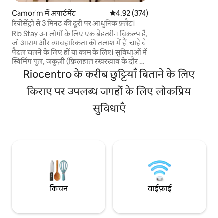
जकूज़ी (फ़िलहाल रखरखा
Camorim में अपार्टमेंट
औसत रेटिंग 5 में से 4.92, 374 समीक्षाएँ
4.92 (374)
▪️जिम ▪️ बच्चों की जगह ▪️टेनिस कोर्ट ▪️
रियोसेंट्रो से 3 मिनट की दूरी पर आधुनिक फ़्लैट।
Minimarray ▪️मुफ़्त पार्किंग ▪️चार्जर/इलेक्ट्रिक
Rio Stay उन लोगों के लिए एक बेहतरीन विकल्प है,
कार
जो आराम और व्यावहारिकता की तलाश में हैं, चाहे वे
पैदल चलने के लिए हों या काम के लिए। सुविधाओं में
स्विमिंग पूल, जकूज़ी (फ़िलहाल रखरखाव के दौर से
गुज़र रहा है), सॉना, फ़िटनेस सेंटर, लॉन्ड्री रूम और
Riocentro के करीब छुट्टियाँ बिताने के लिए
कई अन्य सुविधाएँ शामिल हैं, साथ ही मुफ़्त पार्किंग
भी है। आधुनिक और आरामदायक, हमारी जगह में
किराए पर उपलब्ध जगहों के लिए लोकप्रिय
रसोई, एयर कंडीशनिंग, क्वीन बेड, बालकनी है, जहाँ से
सुविधाएँ
बेहद शानदार नज़ारे दिखते हैं! यह एक अच्छी जगह
पर स्थित है, यह रियो सेंट्रो के बगल में और शॉपिंग
मॉल, शो हाउस, पर्यटकों के आकर्षण, समुद्र तटों और
पार्कों के बगल में स्थित है।
किचन
वाईफ़ाई