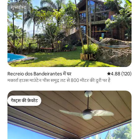
सुपरहोस्ट
सुपरहोस्ट
Recreio dos Bandeirantes में घर
औसत रेटिंग 5 में स
4.88 (120)
मकार्रा हाउस माउंटेन पीस समुद्र तट से 800 मीटर की दूरी पर है
गेस्ट्स की फ़ेवरेट
गेस्ट्स की फ़ेवरेट