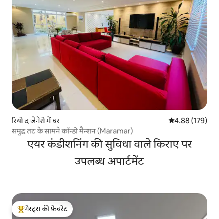
रियो द जेनेरो में घर
औसत रेटिंग 5 में स
4.88 (179)
समुद्र तट के सामने कॉन्डो मैन्शन (Maramar)
एयर कंडीशनिंग की सुविधा वाले किराए पर
उपलब्ध अपार्टमेंट
गेस्ट्स की फ़ेवरेट
गेस्ट्स का टॉप फ़ेवरेट