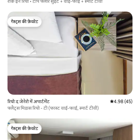
रॉक इन रियो • टॉप फ्लोर सुईट + वाई-फाई + स्मार्ट टीवी
गेस्ट्स की फ़ेवरेट
गेस्ट्स की फ़ेवरेट
रियो द जेनेरो में अपार्टमेंट
औसत रेटिंग 5 में 
4.98 (45)
फ्लैट्स मिडास रियो - टी (फास्ट वाई-फाई, स्मार्ट टीवी)
गेस्ट्स की फ़ेवरेट
गेस्ट्स की फ़ेवरेट