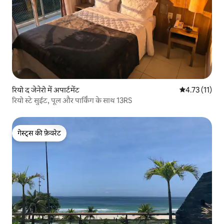
रियो द जेनेरो में अपार्टमेंट
औसत रेटिंग 5 में
4.73 (11)
रियो स्टे सुईट, पूल और पार्किंग के साथ 13RS
गेस्ट्स की फ़ेवरेट
गेस्ट्स की फ़ेवरेट