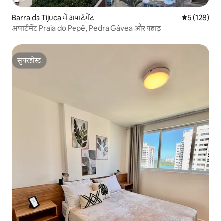
Barra da Tijuca में अपार्टमेंट
औसत रेटिंग 5 म
5 (128)
अपार्टमेंट Praia do Pepê, Pedra Gávea और पहाड़
सुपरहोस्ट
सुपरहोस्ट