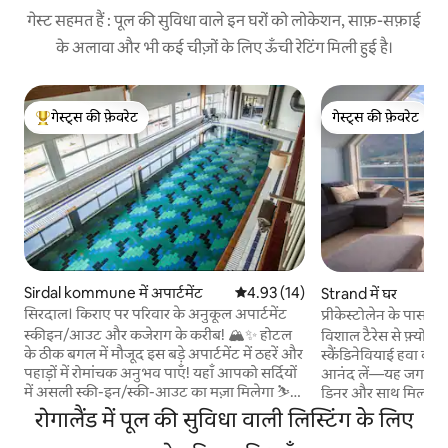
गेस्ट सहमत हैं : पूल की सुविधा वाले इन घरों को लोकेशन, साफ़-सफ़ाई
के अलावा और भी कई चीज़ों के लिए ऊँची रेटिंग मिली हुई है।
गेस्ट्स की फ़ेवरेट
गेस्ट्स की फ़ेवरेट
गेस्ट्स का टॉप फ़ेवरेट
गेस्ट्स की फ़ेवरेट
Sirdal kommune में अपार्टमेंट
औसत रेटिंग 5 में से 4.93, 14 समीक्षाएँ
4.93 (14)
Strand में घर
सिरदाल। किराए पर परिवार के अनुकूल अपार्टमेंट
प्रीकेस्टोलेन के पास स्विम
स्कीइन/आउट और कजेराग के करीब! 🏔️✨ होटल
विशाल टैरेस से फ़्योर्ड
के ठीक बगल में मौजूद इस बड़े अपार्टमेंट में ठहरें और
स्कैंडिनेवियाई हवा का 
पहाड़ों में रोमांचक अनुभव पाएँ! यहाँ आपको सर्दियों
आनंद लें—यह जगह सुकू
में असली स्की-इन/स्की-आउट का मज़ा मिलेगा ⛷️
डिनर और साथ मिलकर ब
और गर्मियों में दरवाज़े के ठीक बाहर ही हाइकिंग के
पलों के लिए बिल्कुल सही है। प्रीकेस्ट
रोगालैंड में पूल की सुविधा वाली लिस्टिंग के लिए
शानदार रास्ते मिलेंगे 🥾 कजेराग से सिर्फ़ 42 मिनट
कुछ ही मिनट की दूरी प