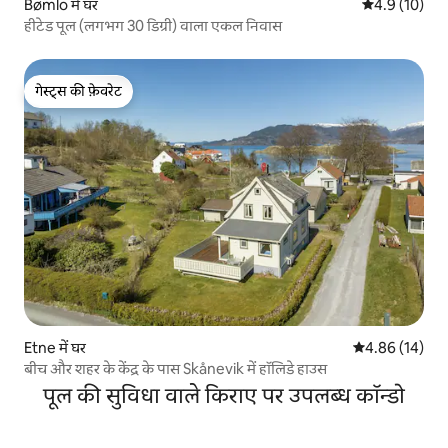
Bømlo में घर
औसत रेटिंग 5 मे
4.9 (10)
हीटेड पूल (लगभग 30 डिग्री) वाला एकल निवास
गेस्ट्स की फ़ेवरेट
गेस्ट्स की फ़ेवरेट
Etne में घर
औसत रेटिंग 5 में 
4.86 (14)
बीच और शहर के केंद्र के पास Skånevik में हॉलिडे हाउस
पूल की सुविधा वाले किराए पर उपलब्ध कॉन्डो