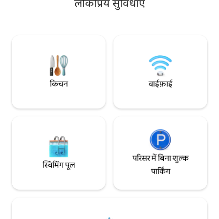
की दूरी पर! यह अपार्टमेंट 8 लोगों (या 2 परिवारों) के
लोकप्रिय सुविधाएँ
ज़्यादा-से-ज़्यादा 18 मे
लिए बिल्कुल सही है, इसमें 2 बाथरूम, ठीक बाहर
और आराम, दोनों की तल
पार्किंग 🚗 और एक अच्छी तरह से सुसज्जित किचन
समूहों के लिए एक आदर्श ठिक
है, जिसमें बैठने की बड़ी जगह है – यह एक साथ सुखद
काउंटर-करेंट सिस्टम, 9 स
शाम बिताने के लिए बिल्कुल सही है 🥂 पहाड़ों में
वाले आउटडोर स्विम स्पा
शानदार छुट्टियों के लिए आपका स्वागत है! 🌲☀️
आराम करने के लिए बिल्कुल सही
पालतू जीवों का स्वागत है।
से कहीं बढ़कर — एक ऐस
किचन
वाईफ़ाई
परिसर में बिना शुल्क
स्विमिंग पूल
पार्किंग