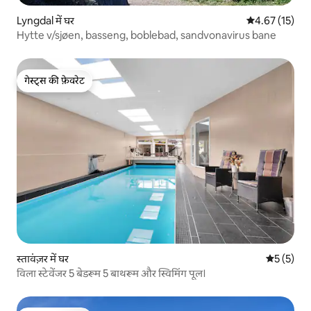
Lyngdal में घर
औसत रेटिंग 5 में 
4.67 (15)
Hytte v/sjøen, basseng, boblebad, sandvonavirus bane
गेस्ट्स की फ़ेवरेट
गेस्ट्स की फ़ेवरेट
स्तावंज़र में घर
औसत रेटिंग 5
5 (5)
विला स्टेवेंजर 5 बेडरूम 5 बाथरूम और स्विमिंग पूल।