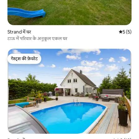
Strand में घर
औसत रेटिंग 5
5 (5)
टाऊ में परिवार के अनुकूल एकल घर
गेस्ट्स की फ़ेवरेट
गेस्ट्स की फ़ेवरेट