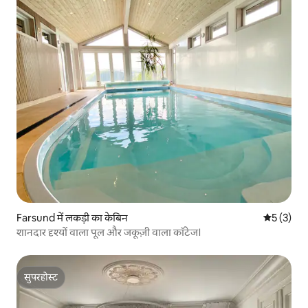
Farsund में लकड़ी का केबिन
औसत रेटिंग 5
5 (3)
शानदार दृश्यों वाला पूल और जकूज़ी वाला कॉटेज।
सुपरहोस्ट
सुपरहोस्ट