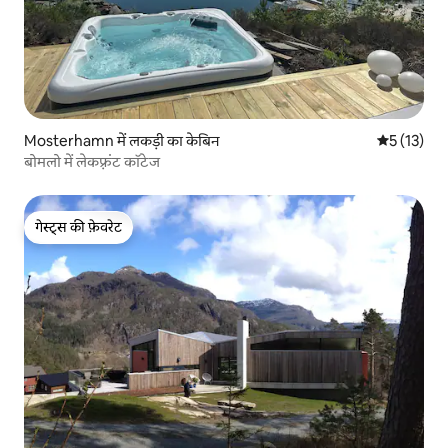
Mosterhamn में लकड़ी का केबिन
औसत रेटिंग 5 
5 (13)
बोमलो में लेकफ़्रंट कॉटेज
गेस्ट्स की फ़ेवरेट
गेस्ट्स की फ़ेवरेट