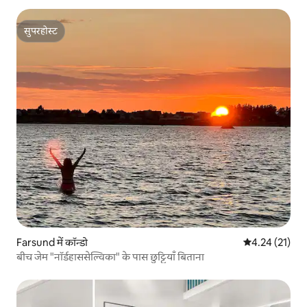
सुपरहोस्ट
सुपरहोस्ट
Farsund में कॉन्डो
औसत रेटिंग 5 में 
4.24 (21)
बीच जेम "नॉर्डहाससेल्विका" के पास छुट्टियाँ बिताना