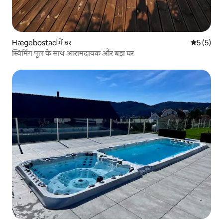
Hægebostad में घर
औसत रेटिंग 5
5 (5)
स्विमिंग पूल के साथ आरामदायक और बड़ा घर