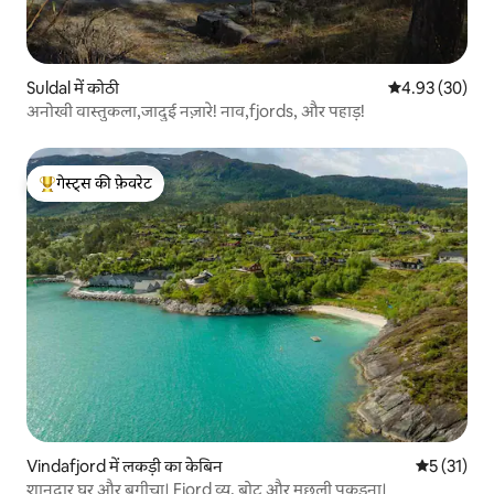
Suldal में कोठी
औसत रेटिंग 5 में 
4.93 (30)
अनोखी वास्तुकला,जादुई नज़ारे! नाव,fjords, और पहाड़!
गेस्ट्स की फ़ेवरेट
गेस्ट्स का टॉप फ़ेवरेट
Vindafjord में लकड़ी का केबिन
औसत रेटिंग 5 
5 (31)
शानदार घर और बगीचा। Fjord व्यू, बोट और मछली पकड़ना।