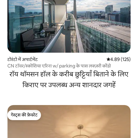
टोरंटो में अपार्टमेंट
औसत रेटिंग 5 में स
4.89 (125)
CN टॉवर/स्कोशिया एरिना w/ parking के पास लक्ज़री कोंडो
रॉय थॉमसन हॉल के करीब छुट्टियाँ बिताने के लिए
किराए पर उपलब्ध अन्य शानदार जगहें
गेस्ट्स की फ़ेवरेट
गेस्ट्स की फ़ेवरेट