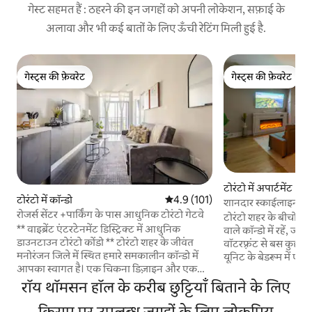
गेस्ट सहमत हैं : ठहरने की इन जगहों को अपनी लोकेशन, सफ़ाई के
अलावा और भी कई बातों के लिए ऊँची रेटिंग मिली हुई है.
गेस्ट्स की फ़ेवरेट
गेस्ट्स की फ़ेवरेट
गेस्ट्स की फ़ेवरेट
गेस्ट्स की फ़ेवरेट
टोरंटो में अपार्टमेंट
टोरंटो में कॉन्डो
औसत रेटिंग 5 में से 4.9, 101 समीक्षाएँ
4.9 (101)
शानदार स्काईलाइन व्यू
रोजर्स सेंटर +पार्किंग के पास आधुनिक टोरंटो गेटवे
ही कदम की दूरी पर
टोरंटो शहर के बीचों-
** वाइब्रेंट एंटरटेनमेंट डिस्ट्रिक्ट में आधुनिक
वाले कॉन्डो में रहें, जो
डाउनटाउन टोरंटो कोंडो ** टोरंटो शहर के जीवंत
वॉटरफ़्रंट से बस कुछ ही
मनोरंजन जिले में स्थित हमारे समकालीन कॉन्डो में
यूनिट के बेडरूम में ए
आपका स्वागत है। एक चिकना डिज़ाइन और एक
लिविंग रूम में एक सोफ़
आरामदायक माहौल का दावा करते हुए, एक मांद के
समूहों के लिए बिलकुल स
रॉय थॉमसन हॉल के करीब छुट्टियाँ बिताने के लिए
साथ हमारी 1 - बेडरूम इकाई 4 मेहमानों के लिए एक
तक की ऊँचाई वाली खिड़
आरामदायक रिट्रीट प्रदान करती है। चाहे आप किसी
किराए पर उपलब्ध जगहों के लिए लोकप्रिय
मज़ा लें या फिर निजी