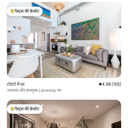
गेस्ट्स की फ़ेवरेट
गेस्ट्स का टॉप फ़ेवरेट
टोरंटो में घर
औसत रेटिंग 5 में स
4.98 (105)
उज्ज्वल और हंसमुख Laneway घर
गेस्ट्स की फ़ेवरेट
गेस्ट्स का टॉप फ़ेवरेट