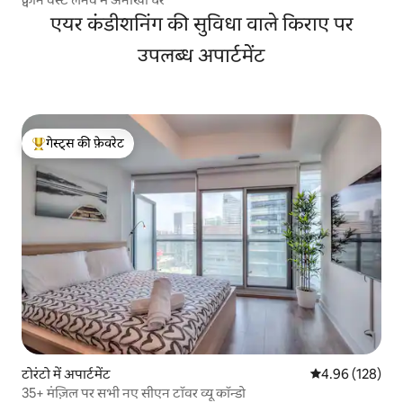
एयर कंडीशनिंग की सुविधा वाले किराए पर
उपलब्ध अपार्टमेंट
गेस्ट्स की फ़ेवरेट
गेस्ट्स का टॉप फ़ेवरेट
टोरंटो में अपार्टमेंट
औसत रेटिंग 5 में स
4.96 (128)
35+ मंज़िल पर सभी नए सीएन टॉवर व्यू कॉन्डो