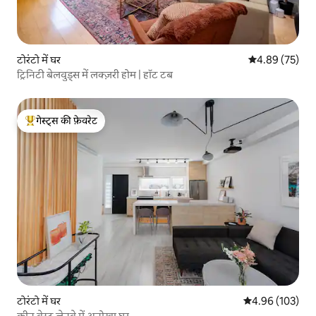
टोरंटो में घर
औसत रेटिंग 5 में 
4.89 (75)
ट्रिनिटी बेलवुड्स में लक्ज़री होम | हॉट टब
गेस्ट्स की फ़ेवरेट
गेस्ट्स का टॉप फ़ेवरेट
टोरंटो में घर
औसत रेटिंग 5 में स
4.96 (103)
क्वीन वेस्ट लेनवे में अनोखा घर