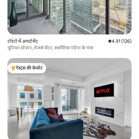
टोरंटो में अपार्टमेंट
औसत रेटिंग 5 में स
4.91 (126)
यूनियन स्टेशन, रोजर्स सेंटर, स्कॉशिया एरिना के पास
गेस्ट्स की फ़ेवरेट
गेस्ट्स का टॉप फ़ेवरेट