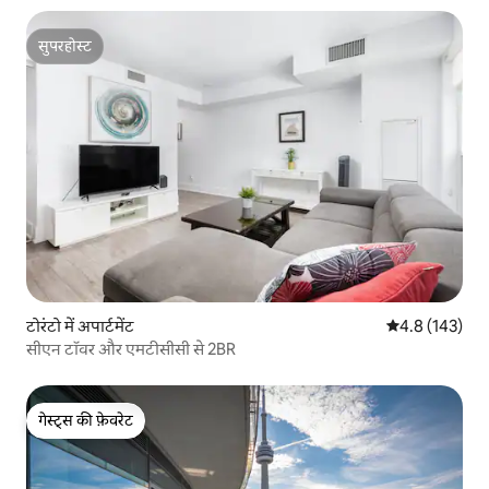
सुपरहोस्ट
सुपरहोस्ट
टोरंटो में अपार्टमेंट
औसत रेटिंग 5 में 
4.8 (143)
सीएन टॉवर और एमटीसीसी से 2BR
गेस्ट्स की फ़ेवरेट
गेस्ट्स की फ़ेवरेट