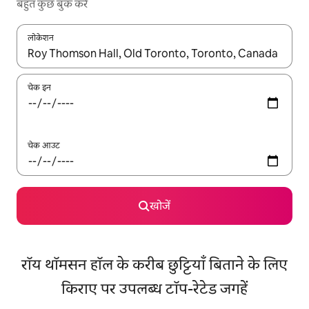
बहुत कुछ बुक करें
लोकेशन
नतीजों के उपलब्ध होने पर, अप और डाउन 'ऐरो की' का इस्तेमाल करके नेविगेट करें
चेक इन
चेक आउट
खोजें
रॉय थॉमसन हॉल के करीब छुट्टियाँ बिताने के लिए
किराए पर उपलब्ध टॉप-रेटेड जगहें