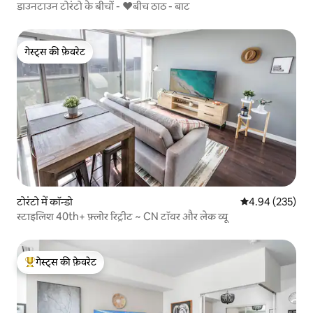
डाउनटाउन टोरंटो के बीचों - ❤️बीच ठाठ - बाट
गेस्ट्स की फ़ेवरेट
गेस्ट्स की फ़ेवरेट
टोरंटो में कॉन्डो
औसत रेटिंग 5 में स
4.94 (235)
स्टाइलिश 40th+ फ़्लोर रिट्रीट ~ CN टॉवर और लेक व्यू
गेस्ट्स की फ़ेवरेट
गेस्ट्स का टॉप फ़ेवरेट