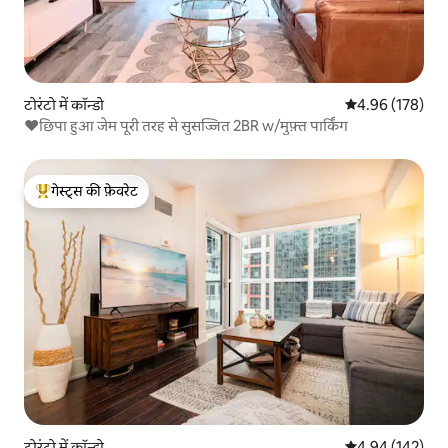
टोरंटो में कॉन्डो
औसत रेटिंग 5 में स
4.96 (178)
❤️छिपा हुआ जेम पूरी तरह से सुसज्जित 2BR w/मुफ़्त पार्किंग
गेस्ट्स की फ़ेवरेट
गेस्ट्स का टॉप फ़ेवरेट
टोरंटो में कॉन्डो
औसत रेटिंग 5 में स
4.94 (142)