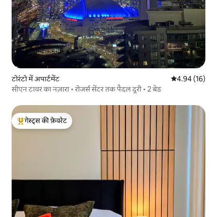
टोरंटो में अपार्टमेंट
औसत रेटिंग 5 में 
4.94 (16)
सीएन टावर का नज़ारा • रोजर्स सेंटर तक पैदल दूरी • 2 बेड
गेस्ट्स की फ़ेवरेट
गेस्ट्स का टॉप फ़ेवरेट