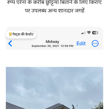
रुप्प एरेना के करीब छुट्टियाँ बिताने के लिए किराए
पर उपलब्ध अन्य शानदार जगहें
गेस्ट्स की फ़ेवरेट
गेस्ट्स का टॉप फ़ेवरेट