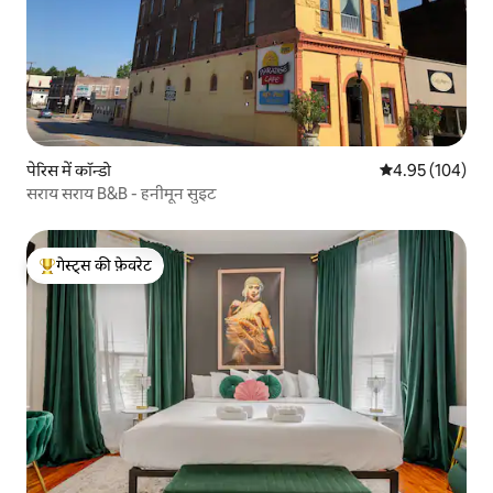
पेरिस में कॉन्डो
औसत रेटिंग 5 में स
4.95 (104)
सराय सराय B&B - हनीमून सुइट
गेस्ट्स की फ़ेवरेट
गेस्ट्स का टॉप फ़ेवरेट