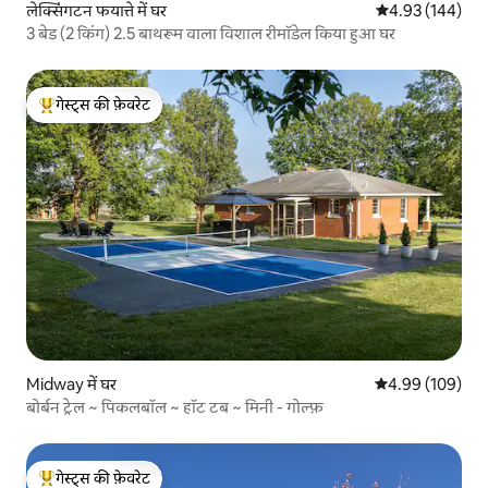
लेक्सिंगटन फयात्ते में घर
औसत रेटिंग 5 में स
4.93 (144)
3 बेड (2 किंग) 2.5 बाथरूम वाला विशाल रीमॉडेल किया हुआ घर
गेस्ट्स की फ़ेवरेट
गेस्ट्स का टॉप फ़ेवरेट
Midway में घर
औसत रेटिंग 5 में स
4.99 (109)
बोर्बन ट्रेल ~ पिकलबॉल ~ हॉट टब ~ मिनी - गोल्फ़
गेस्ट्स की फ़ेवरेट