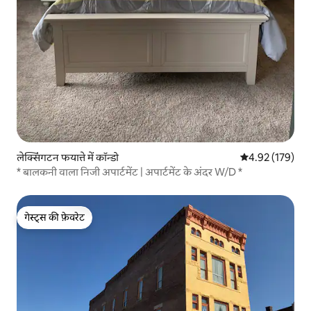
लेक्सिंगटन फयात्ते में कॉन्डो
औसत रेटिंग 5 में स
4.92 (179)
* बालकनी वाला निजी अपार्टमेंट | अपार्टमेंट के अंदर W/D *
गेस्ट्स की फ़ेवरेट
गेस्ट्स की फ़ेवरेट