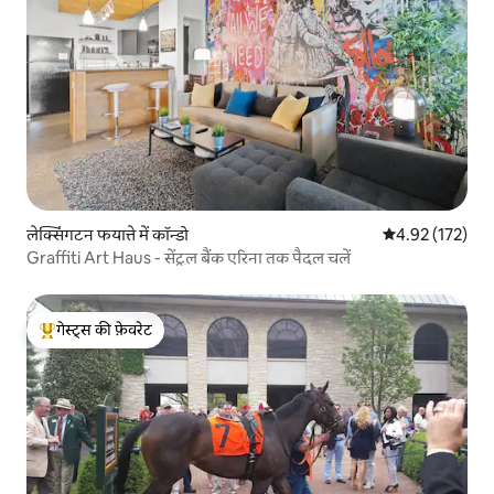
लेक्सिंगटन फयात्ते में कॉन्डो
औसत रेटिंग 5 में स
4.92 (172)
Graffiti Art Haus - सेंट्रल बैंक एरिना तक पैदल चलें
गेस्ट्स की फ़ेवरेट
गेस्ट्स का टॉप फ़ेवरेट