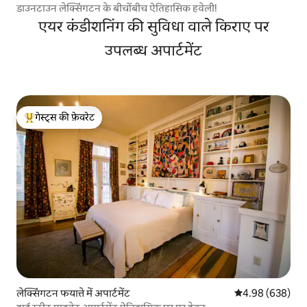
डाउनटाउन लेक्सिंगटन के बीचोंबीच ऐतिहासिक हवेली!
एयर कंडीशनिंग की सुविधा वाले किराए पर
उपलब्ध अपार्टमेंट
गेस्ट्स की फ़ेवरेट
गेस्ट्स का टॉप फ़ेवरेट
लेक्सिंगटन फयात्ते में अपार्टमेंट
औसत रेटिंग 5 में स
4.98 (638)