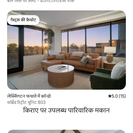
बेल प्लेस पर फ़्लैट - डाउनटाउन/हॉर्स पार्क
गेस्ट्स की फ़ेवरेट
गेस्ट्स की फ़ेवरेट
लेक्सिंगटन फयात्ते में कॉन्डो
औसत रेटिंग 5 मे
5.0 (15)
थॉर्ब्रेड रिट्रीट यूनिट 803
किराए पर उपलब्ध पारिवारिक मकान