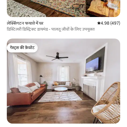
लेक्सिंगटन फयात्ते में घर
औसत रेटिंग 5 में स
4.98 (497)
डिस्टिलरी डिस्ट्रिक्ट डायमंड - पालतू जीवों के लिए उपयुक्त
गेस्ट्स की फ़ेवरेट
गेस्ट्स की फ़ेवरेट