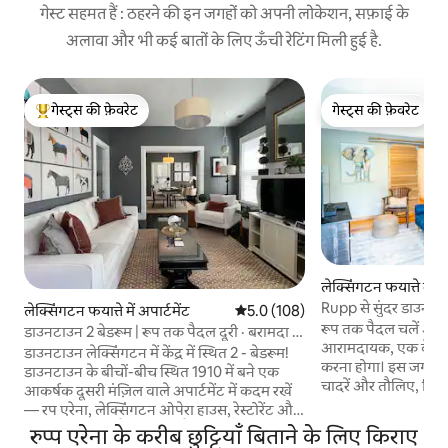
गेस्ट सहमत हैं : ठहरने की इन जगहों को अपनी लोकेशन, सफ़ाई के
अलावा और भी कई बातों के लिए ऊँची रेटिंग मिली हुई है.
गेस्ट्स की फ़ेवरेट
गेस्ट्स की फ़ेवरेट
गेस्ट्स का टॉप फ़ेवरेट
गेस्ट्स की फ़ेवरेट
लेक्सिंगटन फयात्ते में अप
Rupp से सुंदर डाउनटाउन
लेक्सिंगटन फयात्ते में अपार्टमेंट
औसत रेटिंग 5 में से 5.0, 108 समीक्षाएँ
5.0 (108)
रूप तक पैदल चलें और 
डाउनटाउन 2 बेडरूम | रूप तक पैदल दूरी · बरामदा ·
आरामदायक, एक बेडरूम 
पार्किंग
डाउनटाउन लेक्सिंगटन में केंद्र में स्थित 2 - बेडरूम!
करना होगा। इस जगह में स्मार्ट टीवी, आलीशान
डाउनटाउन के बीचों-बीच स्थित 1910 में बने एक
चादरें और तौलिए, बिल्
आकर्षक दूसरी मंज़िल वाले अपार्टमेंट में कदम रखें
नए उपकरण, किचन की ब
— रप एरेना, लेक्सिंगटन ओपेरा हाउस, रेस्टोरेंट और
डाउनटाउन लेक्सिंगटन म
नाइटलाइफ़ तक पैदल जाएँ। गैस स्टोव, एयर फ़्रायर
रुप्प एरेना के करीब छुट्टियाँ बिताने के लिए किराए
परिसर में मुफ़्त ऑफ़ स्ट
और खाना पकाने के सभी बर्तनों से पूरी तरह लैस