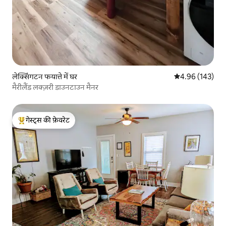
लेक्सिंगटन फयात्ते में घर
औसत रेटिंग 5 में स
4.96 (143)
मैरीलैंड लक्ज़री डाउनटाउन मैनर
गेस्ट्स की फ़ेवरेट
गेस्ट्स का टॉप फ़ेवरेट