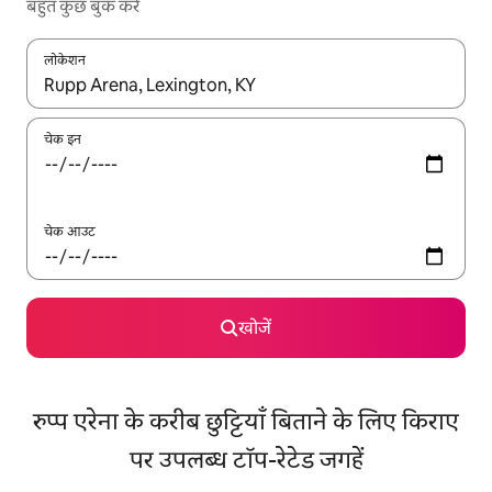
बहुत कुछ बुक करें
लोकेशन
नतीजों के उपलब्ध होने पर, अप और डाउन 'ऐरो की' का इस्तेमाल करके नेविगेट करें
चेक इन
चेक आउट
खोजें
रुप्प एरेना के करीब छुट्टियाँ बिताने के लिए किराए
पर उपलब्ध टॉप-रेटेड जगहें