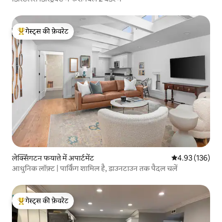
गेस्ट्स की फ़ेवरेट
गेस्ट्स का टॉप फ़ेवरेट
लेक्सिंगटन फयात्ते में अपार्टमेंट
औसत रेटिंग 5 में स
4.93 (136)
आधुनिक लॉफ़्ट | पार्किंग शामिल है, डाउनटाउन तक पैदल चलें
गेस्ट्स की फ़ेवरेट
गेस्ट्स का टॉप फ़ेवरेट