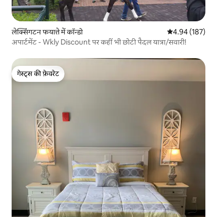
लेक्सिंगटन फयात्ते में कॉन्डो
औसत रेटिंग 5 में स
4.94 (187)
अपार्टमेंट - Wkly Discount पर कहीं भी छोटी पैदल यात्रा/सवारी!
गेस्ट्स की फ़ेवरेट
गेस्ट्स की फ़ेवरेट