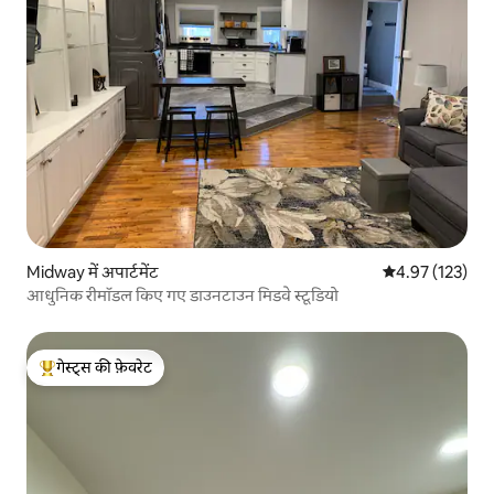
Midway में अपार्टमेंट
औसत रेटिंग 5 में स
4.97 (123)
आधुनिक रीमॉडल किए गए डाउनटाउन मिडवे स्टूडियो
गेस्ट्स की फ़ेवरेट
गेस्ट्स का टॉप फ़ेवरेट