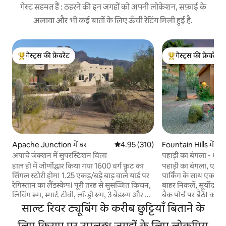
गेस्ट सहमत हैं : ठहरने की इन जगहों को अपनी लोकेशन, सफ़ाई के
अलावा और भी कई बातों के लिए ऊँची रेटिंग मिली हुई है.
गेस्ट्स की फ़ेवरेट
गेस्ट्स की फ़ेवरेट
गेस्ट्स का टॉप फ़ेवरेट
गेस्ट्स का टॉप फ़ेवरेट
Apache Junction में घर
औसत रेटिंग 5 में से 4.95, 310 समीक्षाएँ
4.95 (310)
Fountain Hills में बं
अपाचे जंक्शन में सुपरस्टिशन विला
पहाड़ी का बंगला - धूप में
हाल ही में जीर्णोद्धार किया गया 1600 वर्ग फ़ुट का
पहाड़ी का बंगला, एक अ
सिंगल स्टोरी होम। 1.25 एकड़/बड़े बाड़ वाले यार्ड पर
पार्किंग के साथ एक अद
रेगिस्तान का लैंडस्केप। पूरी तरह से सुसज्जित किचन,
बाहर निकलें, सूर्योदय द
लिविंग रूम, स्मार्ट टीवी, लॉन्ड्री रूम, 3 बेडरूम और 2
बैक पोर्च पर बैठें। कस्टम फ़िनिशिंग और बड़ी
बाथरूम, वाईफ़ाई, काम करने की जगह, फ़ायरप्लेस।
खिड़कियाँ एक स्वादिष्
साल्ट रिवर ट्यूबिंग के करीब छुट्टियाँ बिताने के
शानदार अंधविश्वास पहाड़ों या टोंटो नेशनल फ़ॉरेस्ट
आधे बाथरूम, 50"टीवी 
में लंबी पैदल यात्रा/बाइकिंग, कैन्यन लेक और साल्ट
लिए किराए पर उपलब्ध जगहों के लिए लोकप्रिय
लिए खुलती हैं। एक शानदार पूर्ण स्नान के साथ एक