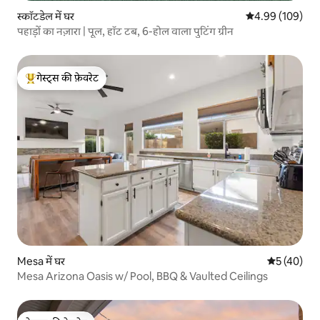
स्कॉटडेल में घर
औसत रेटिंग 5 में स
4.99 (109)
पहाड़ों का नज़ारा | पूल, हॉट टब, 6-होल वाला पुटिंग ग्रीन
गेस्ट्स की फ़ेवरेट
गेस्ट्स का टॉप फ़ेवरेट
Mesa में घर
औसत रेटिंग 5 
5 (40)
Mesa Arizona Oasis w/ Pool, BBQ & Vaulted Ceilings