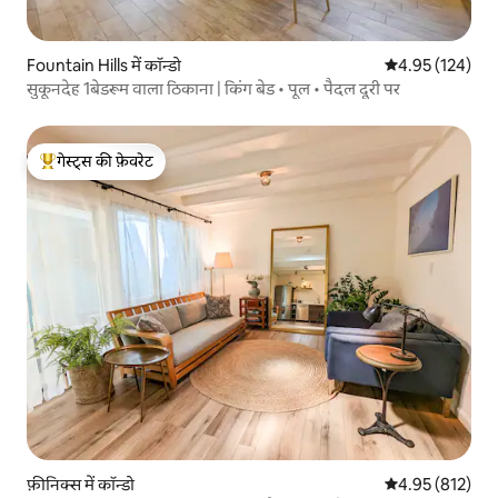
Fountain Hills में कॉन्डो
औसत रेटिंग 5 में स
4.95 (124)
सुकूनदेह 1बेडरूम वाला ठिकाना | किंग बेड • पूल • पैदल दूरी पर
गेस्ट्स की फ़ेवरेट
गेस्ट्स का टॉप फ़ेवरेट
फ़ीनिक्स में कॉन्डो
औसत रेटिंग 5 में स
4.95 (812)