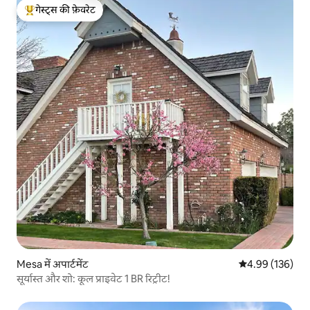
गेस्ट्स की फ़ेवरेट
गेस्ट्स का टॉप फ़ेवरेट
Mesa में अपार्टमेंट
औसत रेटिंग 5 में स
4.99 (136)
सूर्यास्त और शो: कूल प्राइवेट 1 BR रिट्रीट!