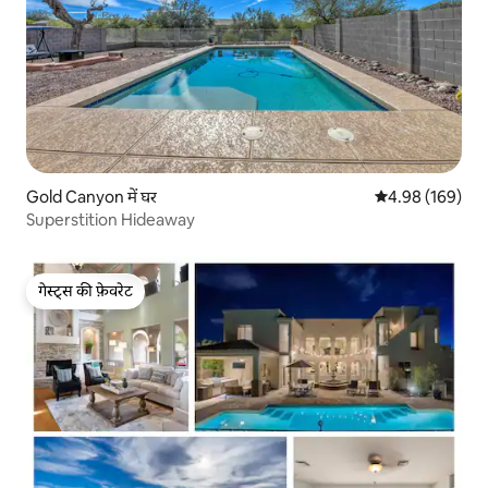
Gold Canyon में घर
औसत रेटिंग 5 में स
4.98 (169)
Superstition Hideaway
गेस्ट्स की फ़ेवरेट
गेस्ट्स की फ़ेवरेट