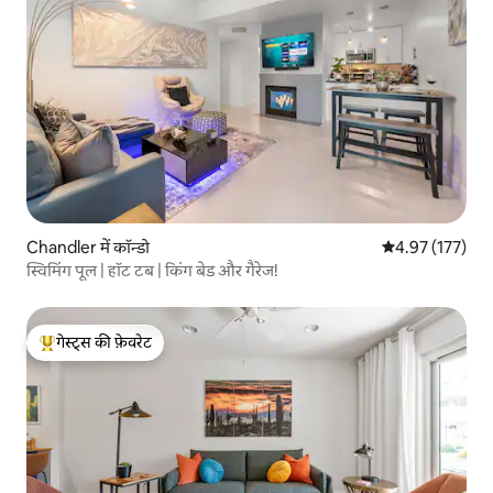
Chandler में कॉन्डो
औसत रेटिंग 5 में स
4.97 (177)
स्विमिंग पूल | हॉट टब | किंग बेड और गैरेज!
गेस्ट्स की फ़ेवरेट
गेस्ट्स का टॉप फ़ेवरेट