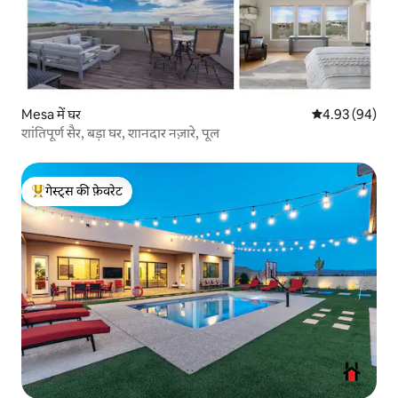
Mesa में घर
औसत रेटिंग 5 में 
4.93 (94)
शांतिपूर्ण सैर, बड़ा घर, शानदार नज़ारे, पूल
गेस्ट्स की फ़ेवरेट
गेस्ट्स का टॉप फ़ेवरेट