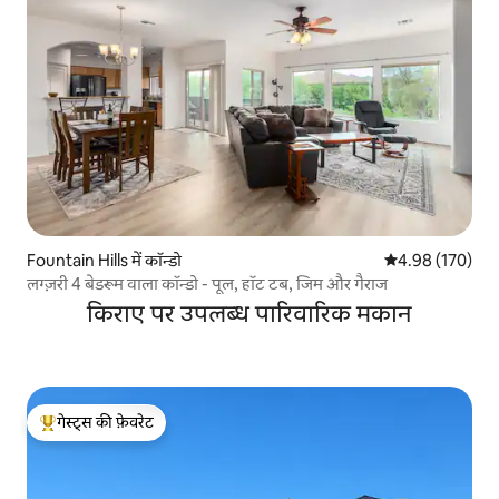
Fountain Hills में कॉन्डो
औसत रेटिंग 5 में स
4.98 (170)
लग्ज़री 4 बेडरूम वाला कॉन्डो - पूल, हॉट टब, जिम और गैराज
किराए पर उपलब्ध पारिवारिक मकान
गेस्ट्स की फ़ेवरेट
गेस्ट्स का टॉप फ़ेवरेट