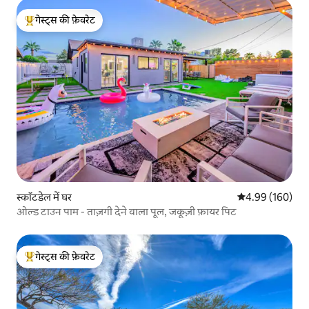
गेस्ट्स की फ़ेवरेट
गेस्ट्स का टॉप फ़ेवरेट
स्कॉटडेल में घर
औसत रेटिंग 5 में स
4.99 (160)
ओल्ड टाउन पाम - ताज़गी देने वाला पूल, जकूज़ी फ़ायर पिट
गेस्ट्स की फ़ेवरेट
गेस्ट्स का टॉप फ़ेवरेट