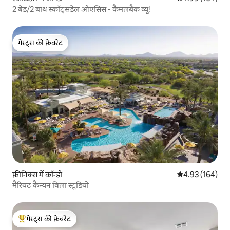
2 बेड/2 बाथ स्कॉट्सडेल ओएसिस - कैमलबैक व्यू!
गेस्ट्स की फ़ेवरेट
गेस्ट्स की फ़ेवरेट
फ़ीनिक्स में कॉन्डो
औसत रेटिंग 5 में स
4.93 (164)
मैरियट कैन्यन विला स्टूडियो
गेस्ट्स की फ़ेवरेट
गेस्ट्स का टॉप फ़ेवरेट