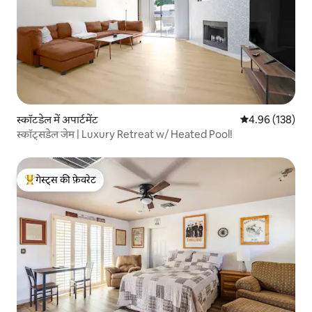
स्कॉटडेल में अपार्टमेंट
औसत रेटिंग 5 में स
4.96 (138)
स्कॉट्सडेल जेम | Luxury Retreat w/ Heated Pool!
गेस्ट्स की फ़ेवरेट
गेस्ट्स का टॉप फ़ेवरेट