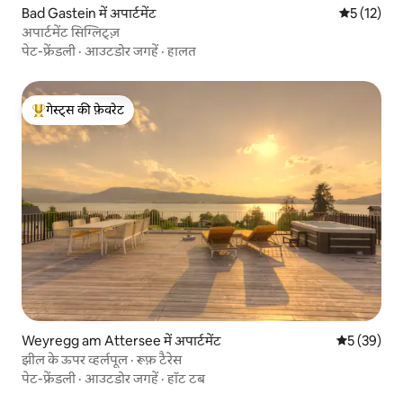
Bad Gastein में अपार्टमेंट
औसत रेटिंग 5 
5 (12)
अपार्टमेंट सिग्लिट्ज़
पेट-फ्रेंडली
·
आउटडोर जगहें
·
हालत
गेस्ट्स की फ़ेवरेट
गेस्ट्स का टॉप फ़ेवरेट
Weyregg am Attersee में अपार्टमेंट
औसत रेटिंग 5 
5 (39)
झील के ऊपर व्हर्लपूल · रूफ़ टैरेस
पेट-फ्रेंडली
·
आउटडोर जगहें
·
हॉट टब