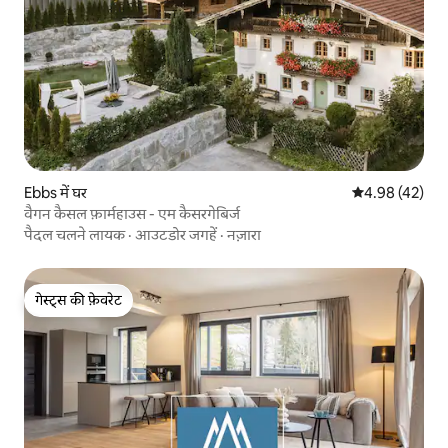
Ebbs में घर
औसत रेटिंग 5 में 
4.98 (42)
वैगन कैसल फ़ार्महाउस - एम कैसरगेबिर्ज
पैदल चलने लायक
·
आउटडोर जगहें
·
नज़ारा
गेस्ट्स की फ़ेवरेट
गेस्ट्स की फ़ेवरेट