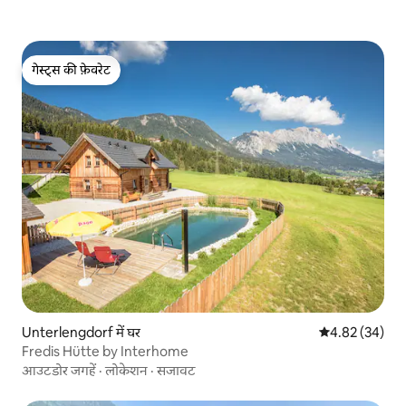
गेस्ट्स की फ़ेवरेट
गेस्ट्स की फ़ेवरेट
Unterlengdorf में घर
औसत रेटिंग 5 में 
4.82 (34)
Fredis Hütte by Interhome
आउटडोर जगहें
·
लोकेशन
·
सजावट