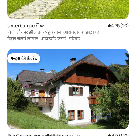
Unterburgau में घर
औसत रेटिंग 5 में 
4.75 (20)
निजी तौर पर झील तक पहुँच वाला आरामदायक छोटा घर
पैदल चलने लायक
·
आउटडोर जगहें
·
परिवार
गेस्ट्स की फ़ेवरेट
गेस्ट्स की फ़ेवरेट
Bad Goisern am Hallstättersee में घर
औसत रेटिंग 5 में 
4.9 (122)