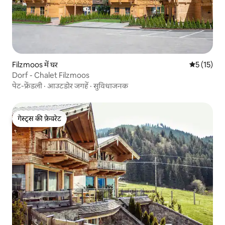
Filzmoos में घर
औसत रेटिंग 5 
5 (15)
Dorf - Chalet Filzmoos
पेट-फ्रेंडली
·
आउटडोर जगहें
·
सुविधाजनक
गेस्ट्स की फ़ेवरेट
गेस्ट्स की फ़ेवरेट