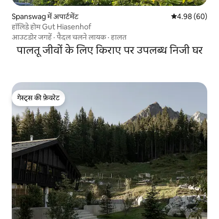
Spanswag में अपार्टमेंट
औसत रेटिंग 5 में 
4.98 (60)
हॉलिडे होम Gut Hiasenhof
आउटडोर जगहें
·
पैदल चलने लायक
·
हालत
पालतू जीवों के लिए किराए पर उपलब्ध निजी घर
गेस्ट्स की फ़ेवरेट
गेस्ट्स की फ़ेवरेट