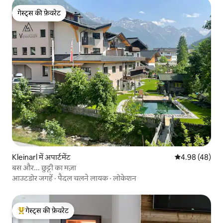
गेस्ट्स की फ़ेवरेट
गेस्ट्स की फ़ेवरेट
Kleinarl में अपार्टमेंट
औसत रेटिंग 5 में 
4.98 (48)
बस और... छुट्टी का मज़ा
आउटडोर जगहें
·
पैदल चलने लायक
·
लोकेशन
गेस्ट्स की फ़ेवरेट
गेस्ट्स का टॉप फ़ेवरेट