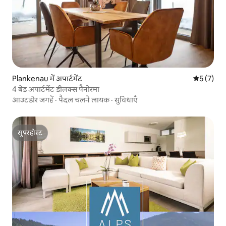
Plankenau में अपार्टमेंट
औसत रेटिंग 5
5 (7)
4 बेड अपार्टमेंट डीलक्स पैनोरमा
आउटडोर जगहें
·
पैदल चलने लायक
·
सुविधाएँ
सुपरहोस्ट
सुपरहोस्ट