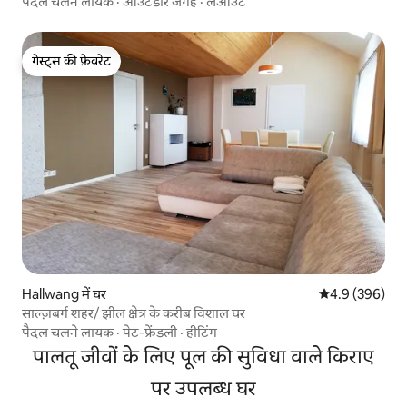
पैदल चलने लायक
·
आउटडोर जगहें
·
लेआउट
गेस्ट्स की फ़ेवरेट
गेस्ट्स की फ़ेवरेट
Hallwang में घर
औसत रेटिंग 5 में 
4.9 (396)
साल्ज़बर्ग शहर/ झील क्षेत्र के करीब विशाल घर
पैदल चलने लायक
·
पेट-फ्रेंडली
·
हीटिंग
पालतू जीवों के लिए पूल की सुविधा वाले किराए
पर उपलब्ध घर