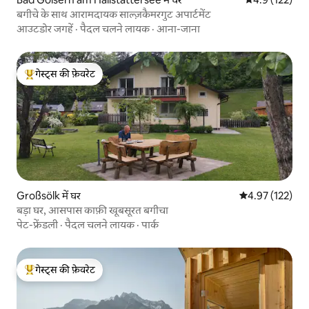
बगीचे के साथ आरामदायक साल्ज़कैमरगुट अपार्टमेंट
आउटडोर जगहें
·
पैदल चलने लायक
·
आना-जाना
गेस्ट्स की फ़ेवरेट
गेस्ट्स का टॉप फ़ेवरेट
Großsölk में घर
औसत रेटिंग 5 में स
4.97 (122)
बड़ा घर, आसपास काफ़ी खूबसूरत बगीचा
पेट-फ्रेंडली
·
पैदल चलने लायक
·
पार्क
गेस्ट्स की फ़ेवरेट
गेस्ट्स का टॉप फ़ेवरेट