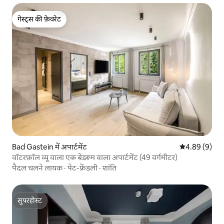
गेस्ट्स की फ़ेवरेट
गेस्ट्स की फ़ेवरेट
Bad Gastein में अपार्टमेंट
औसत रेटिंग 5 में
4.89 (9)
वॉटरफ़ॉल व्यू वाला एक बेडरूम वाला अपार्टमेंट (49 वर्गमीटर)
पैदल चलने लायक
·
पेट-फ्रेंडली
·
शांति
सुपरहोस्ट
सुपरहोस्ट