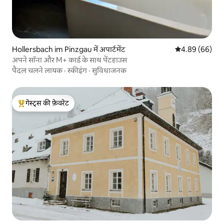
Hollersbach im Pinzgau में अपार्टमेंट
औसत रेटिंग 5 में 
4.89 (66)
अपने सॉना और M+ कार्ड के साथ पेंटहाउस
पैदल चलने लायक
·
स्कीइंग
·
सुविधाजनक
गेस्ट्स की फ़ेवरेट
गेस्ट्स का टॉप फ़ेवरेट