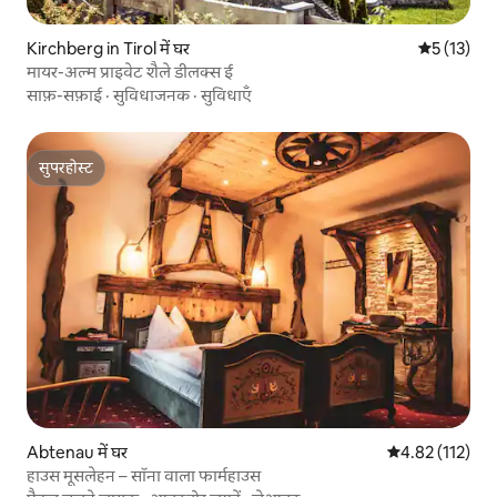
Kirchberg in Tirol में घर
औसत रेटिंग 5 
5 (13)
मायर-अल्म प्राइवेट शैले डीलक्स ई
साफ़-सफ़ाई
·
सुविधाजनक
·
सुविधाएँ
सुपरहोस्ट
सुपरहोस्ट
Abtenau में घर
औसत रेटिंग 5 में स
4.82 (112)
हाउस मूसलेहन – सॉना वाला फार्महाउस