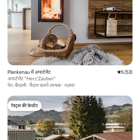
Plankenau में अपार्टमेंट
औसत रेटिंग 5 
5 (53)
अपार्टमेंट "Herz'Zauber"
पेट-फ्रेंडली
·
पैदल चलने लायक
·
नज़ारा
गेस्ट्स की फ़ेवरेट
गेस्ट्स की फ़ेवरेट