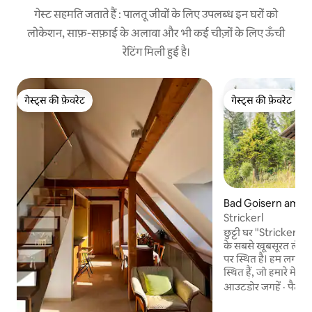
गेस्ट सहमति जताते हैं : पालतू जीवों के लिए उपलब्ध इन घरों को
लोकेशन, साफ़-सफ़ाई के अलावा और भी कई चीज़ों के लिए ऊँची
रेटिंग मिली हुई है।
गेस्ट्स की फ़ेवरेट
गेस्ट्स की फ़ेवरेट
गेस्ट्स की फ़ेवरेट
गेस्ट्स की फ़ेवरेट
Bad Goisern am Ha
ee में शैले
Strickerl
छुट्टी घर "Strickerl"
के सबसे खूबसूरत लंबी पै
पर स्थित है। हम लगभग 880 मीटर की ऊंचाई पर
स्थित हैं, जो हमारे मेह
करता है। हमारे साथ आपको आराम और ऑस्ट्रियाई
आउटडोर जगहें
·
पैदल
आदर्शता का आनंद लेने
बेडरूम, एक लिविंग/ ड