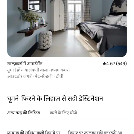
साल्ज़बर्ग में अपार्टमेंट
औसत रेटिंग 5 में स
4.67 (549)
नुमा | फ़्रेंच बालकनी वाला मध्यम कमरा
आउटडोर जगहें
·
पेट-फ्रेंडली
·
टीवी
घूमने-फिरने के लिहाज़ से सही डेस्टिनेशन
अन्य तरह की लिस्टिंग
करने के लिए चीजें
कायाक की सुविधा वाली किराये पर उपलब्ध लिस्टिंग
किराए पर उपलब्ध स्की इन/स्की आउट लिस्टिंग