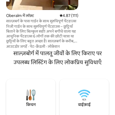
बाथरूम और शौचालय से 
को अगले कुछ दिनों क
हैं। मैं आपसे मिलने के लिए उ
Oberalm में लॉफ़्ट
औसत रेटिंग 5 में से 4.87, 111 समीक्षाएँ
4.87 (111)
Neubacher
साल्ज़बर्ग के पास गार्डन के साथ सुरुचिपूर्ण पेंटहाउस
निजी गार्डन के साथ सुरुचिपूर्ण पेंटहाउस – छुट्टियाँ
बिताने के लिए बिल्कुल सही! अपने बगीचे वाला यह
आधुनिक पेंटहाउस 6 लोगों तक की छोटी यात्रा या
छुट्टियों के लिए बहुत अच्छा है। साल्ज़बर्ग के करीब,
यह एक बड़ा बाथरूम, तीन बेडरूम, लिविंग/डाइनिंग
आउटडोर जगहें
·
पेट-फ्रेंडली
·
लोकेशन
रूम और पहाड़ों के अद्भुत नज़ारों वाला किचन ऑफ़र
साल्ज़बोर्ग में पालतू जीवों के लिए किराए पर
करता है। शानदार लोकेशन: साल्ज़बर्ग का शहर का
केंद्र सिर्फ़ 25 मिनट की ड्राइव पर है और हैलेन सिर्फ़ 5
उपलब्ध लिस्टिंग के लिए लोकप्रिय सुविधाएँ
मिनट की दूरी पर है। मुफ़्त ट्रेन और बस कनेक्शन
बेहतरीन हैं। झीलों में दर्शनीय स्थलों की सैर, लंबी
पैदल यात्रा और तैराकी के लिए आदर्श!
किचन
वाईफ़ाई