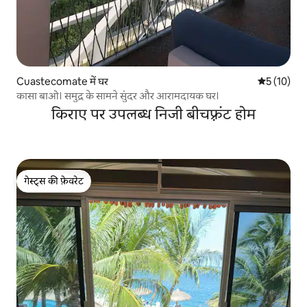
Cuastecomate में घर
औसत रेटिंग 5 
5 (10)
कासा बाओ। समुद्र के सामने सुंदर और आरामदायक घर।
किराए पर उपलब्ध निजी बीचफ़्रंट होम
गेस्ट्स की फ़ेवरेट
गेस्ट्स की फ़ेवरेट