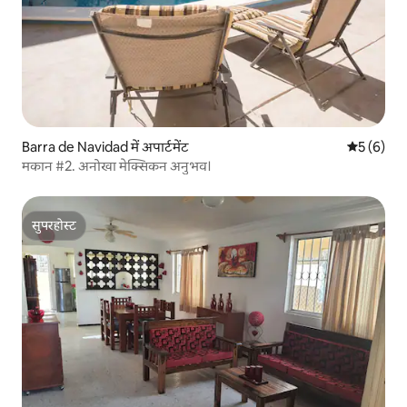
Barra de Navidad में अपार्टमेंट
औसत रेटिंग 5
5 (6)
मकान #2. अनोखा मेक्सिकन अनुभव।
सुपरहोस्ट
सुपरहोस्ट