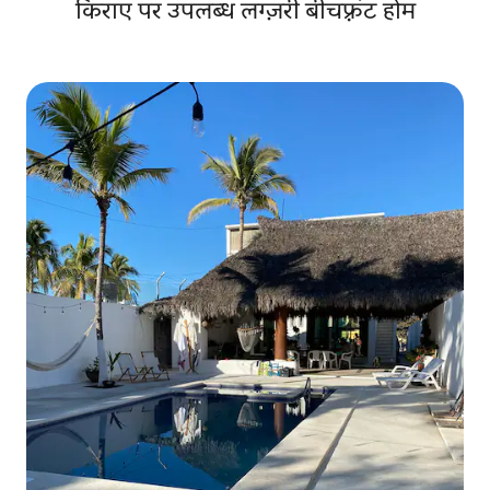
किराए पर उपलब्ध लग्ज़री बीचफ़्रंट होम