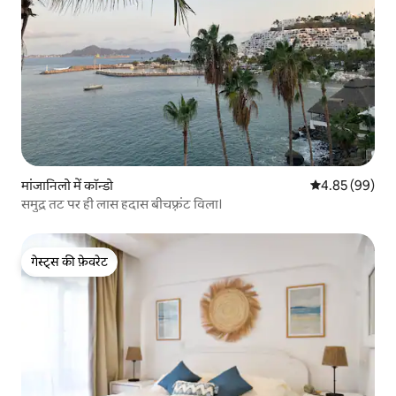
मांजानिलो में कॉन्डो
औसत रेटिंग 5 में 
4.85 (99)
समुद्र तट पर ही लास हदास बीचफ़्रंट विला।
गेस्ट्स की फ़ेवरेट
गेस्ट्स की फ़ेवरेट