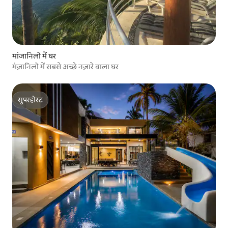
मांजानिलो में घर
मंज़ानिलो में सबसे अच्छे नज़ारे वाला घर
सुपरहोस्ट
सुपरहोस्ट