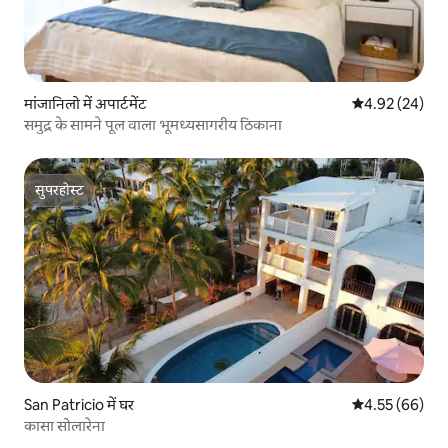
मांजानिलो में अपार्टमेंट
औसत रेटिंग 5 में 
4.92 (24)
समुद्र के सामने पूल वाला भूमध्यसागरीय ठिकाना
सुपरहोस्ट
सुपरहोस्ट
San Patricio में घर
औसत रेटिंग 5 में 
4.55 (66)
कासा सोलारेना