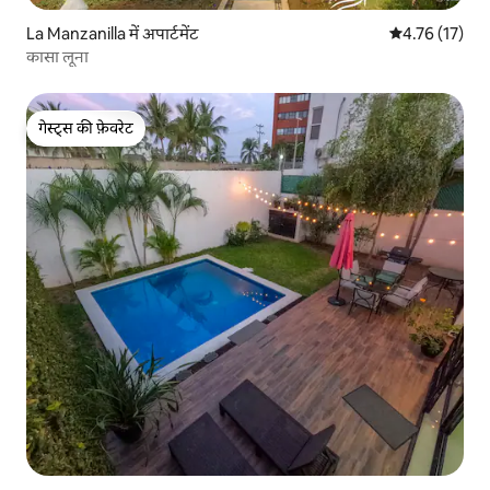
La Manzanilla में अपार्टमेंट
औसत रेटिंग 5 में 
4.76 (17)
कासा लूना
गेस्ट्स की फ़ेवरेट
गेस्ट्स की फ़ेवरेट