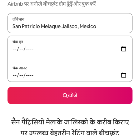
Airbnb पर अनोखे बीचफ़्रंट होम ढूँढ़ें और बुक करें
लोकेशन
नतीजों के उपलब्ध होने पर, अप और डाउन 'ऐरो की' का इस्तेमाल करके नेविगेट करें
चेक इन
चेक आउट
खोजें
सैन पैट्रिसियो मेलाके जालिस्को के करीब किराए
पर उपलब्ध बेहतरीन रेटिंग वाले बीचफ़्रंट