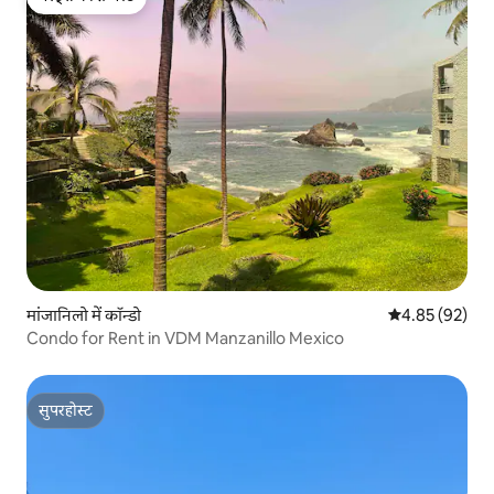
गेस्ट्स की फ़ेवरेट
मांजानिलो में कॉन्डो
औसत रेटिंग 5 में 
4.85 (92)
Condo for Rent in VDM Manzanillo Mexico
सुपरहोस्ट
सुपरहोस्ट