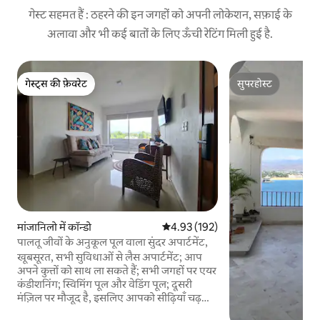
गेस्ट सहमत हैं : ठहरने की इन जगहों को अपनी लोकेशन, सफ़ाई के
अलावा और भी कई बातों के लिए ऊँची रेटिंग मिली हुई है.
गेस्ट्स की फ़ेवरेट
सुपरहोस्ट
गेस्ट्स की फ़ेवरेट
सुपरहोस्ट
मांजानिलो में कॉन्डो
औसत रेटिंग 5 में से 4.93, 192 समीक्षाएँ
4.93 (192)
पालतू जीवों के अनुकूल पूल वाला सुंदर अपार्टमेंट,
खूबसूरत, सभी सुविधाओं से लैस अपार्टमेंट; आप
अपने कुत्तों को साथ ला सकते हैं; सभी जगहों पर एयर
कंडीशनिंग; स्विमिंग पूल और वेडिंग पूल; दूसरी
मंज़िल पर मौजूद है, इसलिए आपको सीढ़ियाँ चढ़नी
होंगी; सड़क के उस पार समुद्र तट तक जाने की