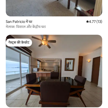
San Patricio में घर
औसत रेटिंग 5 में 
4.77 (13)
मेलाक: विशाल और केंद्रीय घर।
गेस्ट्स की फ़ेवरेट
गेस्ट्स की फ़ेवरेट