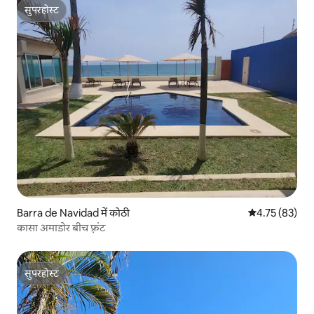
सुपरहोस्ट
सुपरहोस्ट
Barra de Navidad में कोठी
औसत रेटिंग 5 में 
4.75 (83)
कासा अमाडोर बीच फ़्रंट
सुपरहोस्ट
सुपरहोस्ट