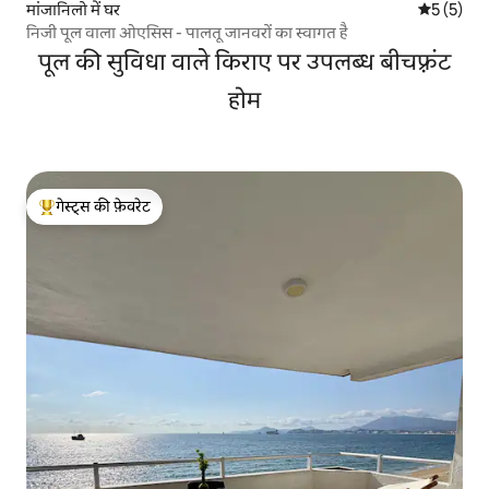
मांजानिलो में घर
औसत रेटिंग 5
5 (5)
निजी पूल वाला ओएसिस - पालतू जानवरों का स्वागत है
पूल की सुविधा वाले किराए पर उपलब्ध बीचफ़्रंट
होम
गेस्ट्स की फ़ेवरेट
गेस्ट्स का टॉप फ़ेवरेट