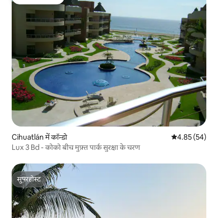
गेस्ट्स की फ़ेवरेट
Cihuatlán में कॉन्डो
औसत रेटिंग 5 में 
4.85 (54)
Lux 3 Bd - कोको बीच मुफ़्त पार्क सुरक्षा के चरण
सुपरहोस्ट
सुपरहोस्ट