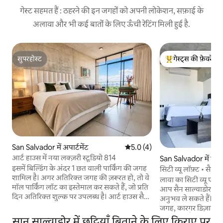
गेस्ट सहमत हैं : ठहरने की इन जगहों को अपनी लोकेशन, सफ़ाई के
अलावा और भी कई बातों के लिए ऊँची रेटिंग मिली हुई है.
सुपरहोस्ट
गेस्ट्स की फ़ेवरेट
सुपरहोस्ट
गेस्ट्स का टॉप फ़ेवरेट
San Salvador में अपार्टमेंट
औसत रेटिंग 5 में से 5.0, 4 समीक्षाएँ
5.0 (4)
आर्ट हाउस में नया लक्ज़री स्टूडियो 814
San Salvador में लॉफ़
इसमें बिल्डिंग के अंदर 1 छत वाली पार्किंग की जगह
सिटी व्यू लॉफ़्ट • सैन ब
शामिल है। अगर अतिरिक्त जगह की ज़रूरत हो, तो वे
लावा का सिटी व्यू एक स्ट
मॉल पार्किंग लॉट का इस्तेमाल कर सकते हैं, जो प्रति
आप सैन साल्वाडोर के 
दिन अतिरिक्त शुल्क पर उपलब्ध है। आर्ट हाउस सैन
अनुभव ले सकते हैं। सैन
बेनिटो में उच्च-स्तरीय सुविधाओं की कल्पना की गई
जगह, कारगर डिज़ाइन 
है, जो इस प्रोजेक्ट के आवासीय अनुभव को और भी
बेजोड़ मेल है। इसमें एक
सान साल्वाडोर में छुट्टियाँ बिताने के लिए किराए पर