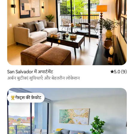
San Salvador में अपार्टमेंट
औसत रेटिंग 5 म
5.0 (9)
अर्बन बुटीक| सुविधाएँ और बेहतरीन लोकेशन
गेस्ट्स की फ़ेवरेट
गेस्ट्स का टॉप फ़ेवरेट