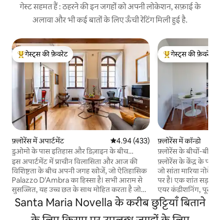
गेस्ट सहमत हैं : ठहरने की इन जगहों को अपनी लोकेशन, सफ़ाई के
अलावा और भी कई बातों के लिए ऊँची रेटिंग मिली हुई है.
गेस्ट्स की फ़ेवरेट
गेस्ट्स की फ़ेवरेट
गेस्ट्स का टॉप फ़ेवरेट
गेस्ट्स का टॉप फ़ेवरेट
फ़्लोरेंस में अपार्टमेंट
औसत रेटिंग 5 में से 4.94, 433 समीक्षाएँ
4.94 (433)
फ़्लोरेंस में कॉन्डो
डुओमो के पास इतिहास और डिज़ाइन के बीच
फ़्लोरेंस के बीचों-ब
अपार्टमेंट
इस अपार्टमेंट में प्राचीन विलासिता और आज की
फ़्लोरेंस के केंद्र के प
विशिष्टता के बीच अपनी जगह खोजें, जो ऐतिहासिक
जो सांता मारिया नोवेला
Palazzo D'Ambra का हिस्सा है। सभी आराम से
पर है। एक शांत सड़क पर
सुसज्जित, यह उच्च छत के साथ मोहित करता है जो
एयर कंडीशनिंग, पूरी त
मूल सजावट और एक परिष्कृत सामान को संरक्षित
और बेदाग साफ़-सफ़ाई क
Santa Maria Novella के करीब छुट्टियाँ बिताने
करता है। पार्किंग और ध्वनिक पर्दे, अधिक
कपल, परिवारों और दूर 
आरामदायक नींद के लिए "चुप्पी" खिड़कियां।
के लिए किराए पर उपलब्ध जगहों के लिए
बिलकुल सही। ट्राम और