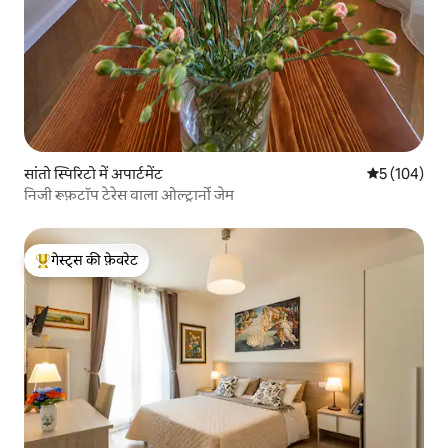
सांतो स्पिरिटो में अपार्टमेंट
औसत रेटिंग 5 मे
5 (104)
निजी रूफ़टॉप टेरेस वाला ओल्ट्रार्नो जेम
गेस्ट्स की फ़ेवरेट
गेस्ट्स का टॉप फ़ेवरेट