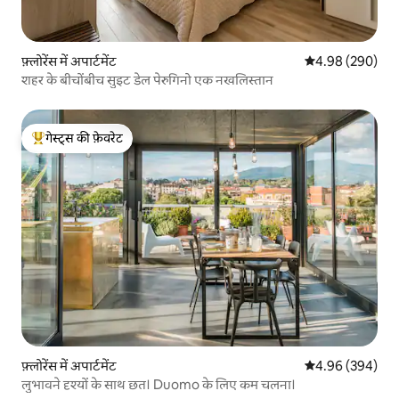
फ़्लोरेंस में अपार्टमेंट
औसत रेटिंग 5 में स
4.98 (290)
शहर के बीचोंबीच सुइट डेल पेरुगिनो एक नखलिस्तान
गेस्ट्स की फ़ेवरेट
गेस्ट्स का टॉप फ़ेवरेट
फ़्लोरेंस में अपार्टमेंट
औसत रेटिंग 5 में स
4.96 (394)
लुभावने दृश्यों के साथ छत। Duomo के लिए कम चलना।