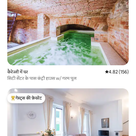
कैरेज्जी में घर
औसत रेटिंग 5 में स
4.82 (156)
सिटी सेंटर के पास कंट्री हाउस w/ गरम पूल
गेस्ट्स की फ़ेवरेट
गेस्ट्स का टॉप फ़ेवरेट