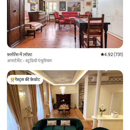
फ़्लोरेंस में लॉफ़्ट
औसत रेटिंग 5 में स
4.92 (731)
अपार्टमेंट - स्टूडियो एंथुरियम
गेस्ट्स की फ़ेवरेट
गेस्ट्स का टॉप फ़ेवरेट