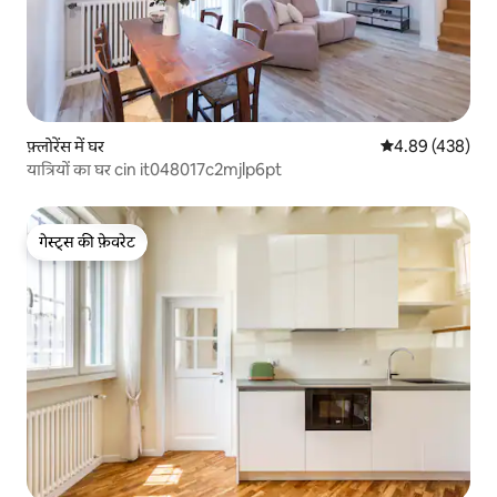
फ़्लोरेंस में घर
औसत रेटिंग 5 में स
4.89 (438)
यात्रियों का घर cin it048017c2mjlp6pt
गेस्ट्स की फ़ेवरेट
गेस्ट्स की फ़ेवरेट