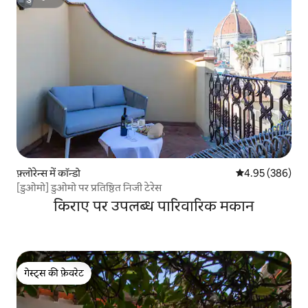
सुपरहोस्ट
फ़्लोरेन्स में कॉन्डो
औसत रेटिंग 5 में स
4.95 (386)
[डुओमो] डुओमो पर प्रतिष्ठित निजी टेरेस
किराए पर उपलब्ध पारिवारिक मकान
गेस्ट्स की फ़ेवरेट
गेस्ट्स की फ़ेवरेट