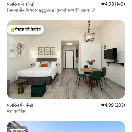
फ़्लोरेन्स में कॉन्डो
औसत रेटिंग 5 में स
4.98 (149)
[अल्मा सैन पियर Maggiore] पुनर्जागरण की आत्मा 5*
गेस्ट्स की फ़ेवरेट
गेस्ट्स का टॉप फ़ेवरेट
फ़्लोरेंस में कॉन्डो
औसत रेटिंग 5 में स
4.99 (203)
मेरी फ्लोरेंस
सुपरहोस्ट