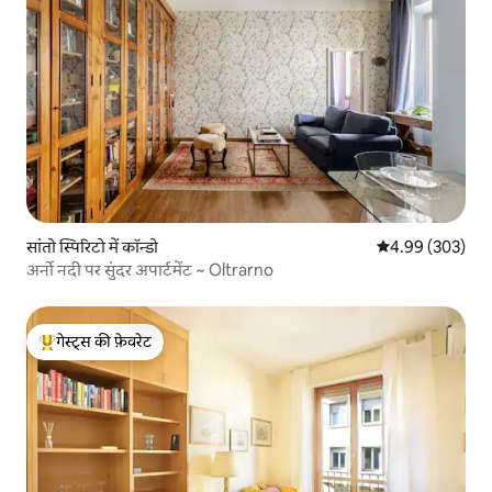
सांतो स्पिरिटो में कॉन्डो
औसत रेटिंग 5 में स
4.99 (303)
अर्नो नदी पर सुंदर अपार्टमेंट ~ Oltrarno
गेस्ट्स की फ़ेवरेट
गेस्ट्स का टॉप फ़ेवरेट