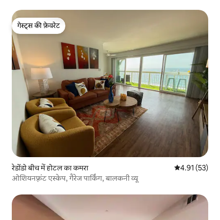
गेस्ट्स की फ़ेवरेट
गेस्ट्स की फ़ेवरेट
रेडोंडो बीच में होटल का कमरा
औसत रेटिंग 5 में 
4.91 (53)
ओशियनफ़्रंट एस्केप, गैरेज पार्किंग, बालकनी व्यू