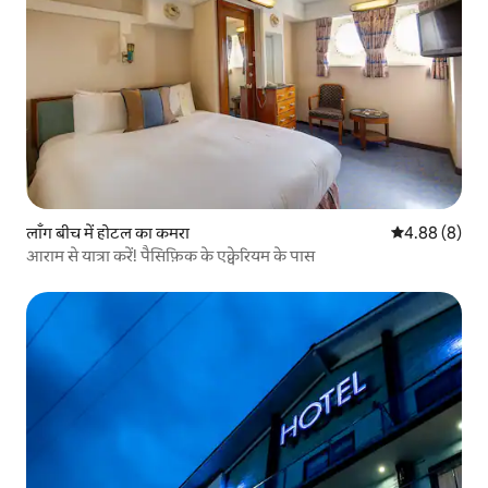
लाँग बीच में होटल का कमरा
औसत रेटिंग 5 में
4.88 (8)
आराम से यात्रा करें! पैसिफ़िक के एक्वेरियम के पास