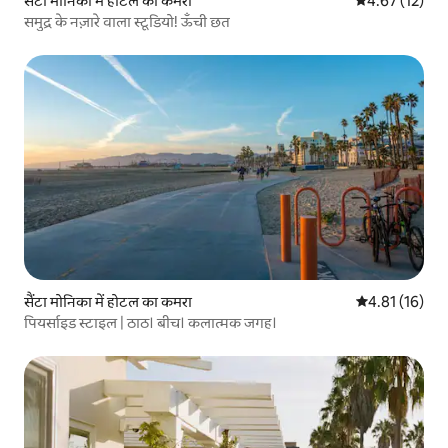
सैंटा मोनिका में होटल का कमरा
औसत रेटिंग 5 में 
4.67 (12)
समुद्र के नज़ारे वाला स्टूडियो! ऊँची छत
सैंटा मोनिका में होटल का कमरा
औसत रेटिंग 5 में 
4.81 (16)
पियर्साइड स्टाइल | ठाठ। बीच। कलात्मक जगह।