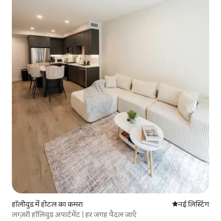
हॉलीवुड में होटल का कमरा
ठहरने की नई जग
नई लिस्टिंग
लग्ज़री हॉलिवुड अपार्टमेंट | हर जगह पैदल जाएँ