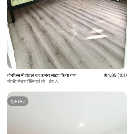
लेनॉक्स में होटल का कमरा साझा किया गया
औसत रेटिंग 5 में स
4.89 (101)
सोफ़ी लैक्स क्लिपर्स स्टे - बेड A
सुपरहोस्ट
सुपरहोस्ट