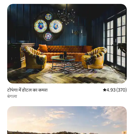
टोपंगा में होटल का कमरा
औसत रेटिंग 5 में स
4.93 (370)
बंगला