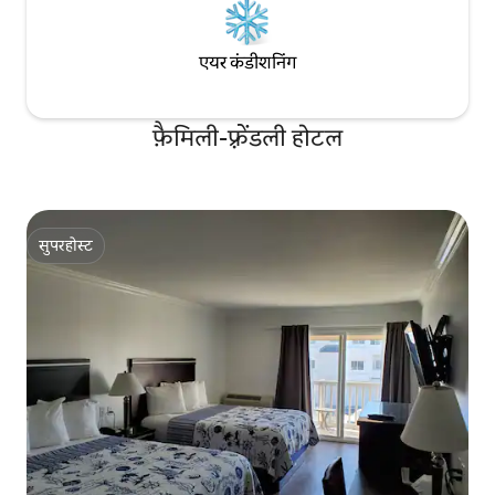
एयर कंडीशनिंग
फ़ैमिली-फ़्रेंडली होटल
सुपरहोस्ट
सुपरहोस्ट