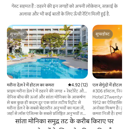
गेस्ट सहमत हैं : ठहरने की इन जगहों को अपनी लोकेशन, सफ़ाई के
अलावा और भी कई बातों के लिए ऊँची रेटिंग मिली हुई है.
सुपरहोस्ट
सुपरहोस्ट
सुपरहोस्ट
सुपरहोस्ट
मरीना देल रे में होटल का कमरा
औसत रेटिंग 5 में से 4.92, 12 समीक्षाएँ
4.92 (12)
एल सेगुंदो में होटल का
प्राइम मरीना डेल रे में ठहरने की जगह + रेस्टोरेंट और
#306 हॉस्टल, निजी क
पूल
के पास
वेनिस बीच की ऊर्जा और सांता मोनिका के आकर्षण
Hotel 2TwentyOne मे
से बस कुछ ही कदम दूर एक शांत तटीय रिट्रीट से
1912 का ऐतिहासिक ह
मरीना डेल रे के सबसे बेहतरीन अनुभवों का मज़ा लें,
अनोखा मिश्रण है। ज़्या
जहाँ से लॉस एंजिल्स के सबसे प्रतिष्ठित अनुभवों तक
कमरा निजी है। हमारे
आसानी से पहुँचा जा सकता है। हमारे ट्रॉपिकल पूल
जगहों का इस्तेमाल उस 
सांता मोनिका समुद्र तट के करीब किराए पर
ओएसिस में धूप से सराबोर दोपहर, बार्बियान्का के
भी करते हैं। हमारे मानक कमरे के प्रकार में एक डबल