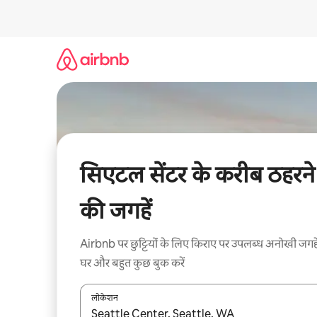
इसे
छोड़कर
सीधा
कॉन्टेंट
पर
जाएँ
सिएटल सेंटर के करीब ठहरने
की जगहें
Airbnb पर छुट्टियों के लिए किराए पर उपलब्ध अनोखी जगहे
घर और बहुत कुछ बुक करें
लोकेशन
नतीजों के उपलब्ध होने पर, अप और डाउन 'ऐरो की' का इस्तेमाल 