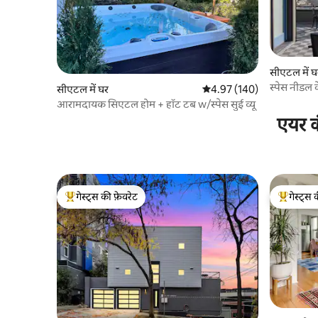
सीएटल में घ
स्पेस नीडल 
सीएटल में घर
औसत रेटिंग 5 में से 4.97, 140
4.97 (140)
पालतू जीवों
आरामदायक सिएटल होम + हॉट टब w/स्पेस सुई व्यू
एयर क
गेस्ट्स की फ़ेवरेट
गेस्ट्स 
गेस्ट्स का टॉप फ़ेवरेट
गेस्ट्स का 