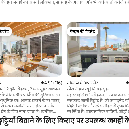
रने की इन जगहों को अपनी लोकेशन, सफ़ाई के अलावा और भी कई बातों के लिए ऊँची
फ़ेवरेट
गेस्ट्स की फ़ेवरेट
फ़ेवरेट
गेस्ट्स की फ़ेवरेट
र
औसत रेटिंग 5 में से 4.91, 116 समीक्षाएँ
4.91 (116)
सीएटल में अपार्टमेंट
औ
 समीक्षाएँ
उस" 2 क्वीन बेडरूम, 2 एन-सुइट बाथरूम
स्पेस नीडल व्यू | विविड सुइट
े बीचों-बीच पार्किंग की सुविधा वाला
यह स्टाइलिश 1 - बेडरूम, 1 - बाथरूम वाल
आधुनिक घर। आपके ठहरने के हर पहलू
परफ़ेक्ट शहरी रिट्रीट है, जो क्लाइमेट प्
से एक गर्मजोशी भरा, दोस्ताना और
सिर्फ़ 1 ब्लॉक और स्पेस नीडल से कुछ म
ेने के लिए माना जाता है। फ़र्नीचर
पर स्थित है। व्यावसायिक यात्रियों, जोड़
 नया और सुरुचिपूर्ण है और मुख्य लिविंग
एडवेंचर करने वालों के लिए आदर्श, द वि
ट्टियाँ बिताने के लिए किराए पर उपलब्ध जगहों क
िज़ाइन इनडोर/आउटडोर है, जो रोशनी
आधुनिक सुविधाएँ, एक पूरी तरह से स्ट
र है। पाइक प्लेस, कैपिटल
किचन और एक रूफ़टॉप डेक है, जिसमें स