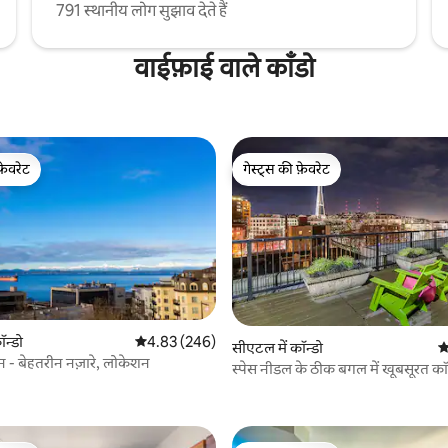
791 स्थानीय लोग सुझाव देते हैं
वाईफ़ाई वाले काँडो
फ़ेवरेट
गेस्ट्स की फ़ेवरेट
फ़ेवरेट
गेस्ट्स की फ़ेवरेट
ॉन्डो
औसत रेटिंग 5 में से 4.83, 246 समीक्षाएँ
4.83 (246)
 समीक्षाएँ
सीएटल में कॉन्डो
औ
िन - बेहतरीन नज़ारे, लोकेशन
स्पेस नीडल के ठीक बगल में खूबसूरत कॉन