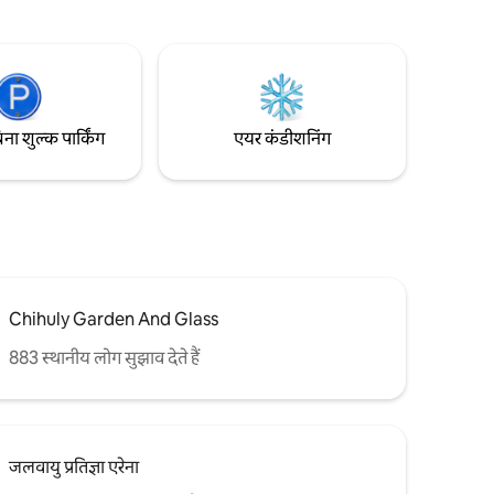
लुभावने
थोड़ी दूरी पर है, जिससे यह रोमांचक सफ़र के लिए
िनट की पैदल
एक आदर्श ठिकाना बन जाता है। फ़ेरी बोट, ईगल,
 लिए 5
सीगल, सील, ऑर्का व्हेल, कयाकर और कई अन्य
के लिए 5 -10
चीज़ों के मनमोहक नज़ारों का मज़ा लें। एक बेमिसाल
रिट्रीट इंतज़ार कर रहा है!
िना शुल्क पार्किंग
एयर कंडीशनिंग
Chihuly Garden And Glass
883 स्थानीय लोग सुझाव देते हैं
जलवायु प्रतिज्ञा एरेना