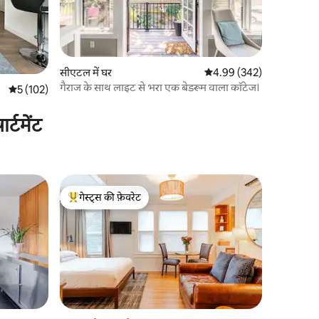
सीएटल में घर
औसत रेटिंग 5 में से 4.99, 34
4.99 (342)
गैराज के साथ लाइट से भरा एक बेडरूम वाला कॉटेज।
औसत रेटिंग 5 में से 5, 102 समीक्षाएँ
5 (102)
्टमेंट
गेस्ट्स की फ़ेवरेट
गेस्ट्स का टॉप फ़ेवरेट