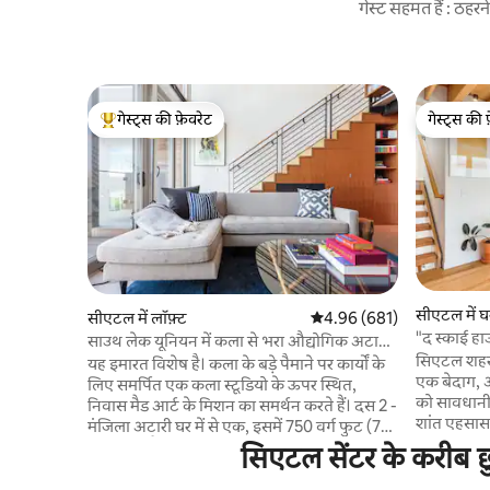
गेस्ट सहमत हैं : ठह
गेस्ट्स की फ़ेवरेट
गेस्ट्स की 
गेस्ट्स का टॉप फ़ेवरेट
गेस्ट्स की 
सीएटल में घ
सीएटल में लॉफ़्ट
औसत रेटिंग 5 में से 4.96, 681
4.96 (681)
"द स्काई हा
साउथ लेक यूनियन में कला से भरा औद्योगिक अटारी
सिएटल शहर क
घर
यह इमारत विशेष है। कला के बड़े पैमाने पर कार्यों के
एक बेदाग, 
लिए समर्पित एक कला स्टूडियो के ऊपर स्थित,
को सावधानी 
निवास मैड आर्ट के मिशन का समर्थन करते हैं। दस 2 -
शांत एहसास द
मंजिला अटारी घर में से एक, इसमें 750 वर्ग फुट (70
साफ़-सुथरा,
मीटर वर्ग) है, साथ ही एक डेक और बीबीक्यू के साथ
सिएटल सेंटर के करीब छु
एरिया का ड
एक सांप्रदायिक छत डेक तक पहुंच है। ग्राहम बाबा
और खुली जगह से भरपू
द्वारा डिजाइन किया गया यह शानदार मचान कला का