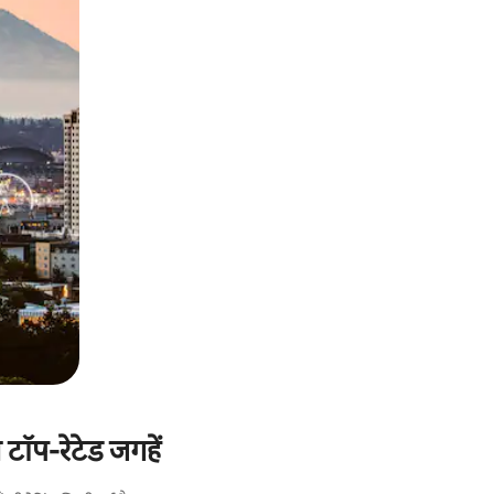
टॉप-रेटेड जगहें