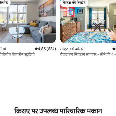
फ़ेवरेट
गेस्ट्स की फ़ेवरेट
फ़ेवरेट
गेस्ट्स की फ़ेवरेट
ॉन्डो
औसत रेटिंग 5 में से 4.86, 634 समीक्षाएँ
4.86 (634)
सीएटल में कॉन्डो
औस
चोंबीच बेहतरीन स्टूडियो
बेलटाउन सिएटल सफायर - सोने की 4 
नज़ारा!
 समीक्षाएँ
किराए पर उपलब्ध पारिवारिक मकान