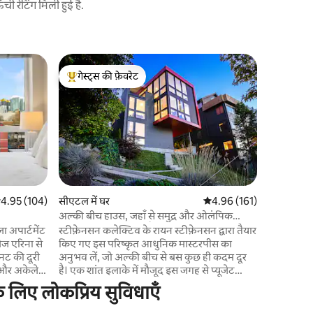
 रेटिंग मिली हुई है.
सीएटल में 
गेस्ट्स की फ़ेवरेट
गेस्ट्स
विशाल आधु
गेस्ट्स का टॉप फ़ेवरेट
गेस्ट्स का
खूबसूरत ब
नज़ारे आप
लिए एक शान
मिनट की दूर
और कई खूबस
लोकेशन सिए
लिए एक शानदार 
ऊँची छतें,
सत रेटिंग 5 में से 4.95, 104 समीक्षाएँ
4.95 (104)
सीएटल में घर
औसत रेटिंग 5 में से 4.96, 16
4.96 (161)
मज़ा लेने,
अल्की बीच हाउस, जहाँ से समुद्र और ओलंपिक
गेम खेलने 
माउंटेन के नज़ारे दिखते हैं
ा अपार्टमेंट
स्टीफ़ेनसन कलेक्टिव के रायन स्टीफ़ेनसन द्वारा तैयार
फ़िल्में औ
लेज एरिना से
किए गए इस परिष्कृत आधुनिक मास्टरपीस का
देती ह
िनट की दूरी
अनुभव लें, जो अल्की बीच से बस कुछ ही कदम दूर
ों और अकेले
है। एक शांत इलाके में मौजूद इस जगह से प्यूजेट
विड सुइट में
साउंड, समुद्र और ओलंपिक पर्वतों के 180-डिग्री व्यू
े लिए लोकप्रिय सुविधाएँ
ॉक किया हुआ
देखे जा सकते हैं। 5 मिनट की तेज़ सैर में आप समुद्र
्पेस नीडल,
तट पर पहुँच जाते हैं और डाउनटाउन सिएटल केवल