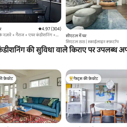
र
औसत रेटिंग 5 में से 4.97, 304 समीक्षाएँ
4.97 (304)
के नज़ारे + गैराज + एयर कंडीशनिंग +
 समीक्षाएँ
सीएटल में घर
 के लिए अनुकूल
सिएटल ठाठ | स्काईलाइन रूफ़टॉप
ंडीशनिंग की सुविधा वाले किराए पर उपलब्ध अपार
की फ़ेवरेट
गेस्ट्स की फ़ेवरेट
टॉप फ़ेवरेट
गेस्ट्स का टॉप फ़ेवरेट