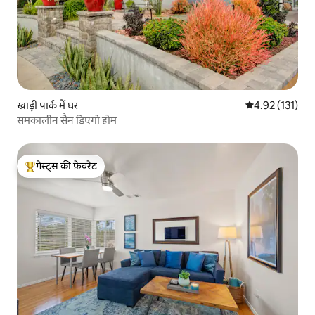
खाड़ी पार्क में घर
औसत रेटिंग 5 में स
4.92 (131)
समकालीन सैन डिएगो होम
गेस्ट्स की फ़ेवरेट
गेस्ट्स का टॉप फ़ेवरेट