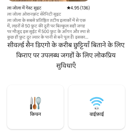
बाल्बोआ पार्क, सैन डि
ला जोला में गेस्ट सुइट
औसत रेटिंग 5 में से 4.95, 136 समीक्षाएँ
4.95 (136)
और बीच तक जाने के लि
ला जोला ओशनफ़्रंट सेरेनिटी सुइट
है। दिन भर घूमने-फिरने 
ला जोला के सबसे प्रतिष्ठित तटीय इलाकों में से एक
आराम फ़रमाएँ। रोमांटि
में, लहरों से 50 फ़ुट की दूरी पर बिल्कुल सही जगह
करने और वेलनेस रिट्र
पर मौजूद इस सुईट में 500 फ़ुट के आँगन और स्पा से
कुछ ही फ़ुट दूर ज्वार के पानी से बने पूल हैं। इसका
छोटा-सा 234 वर्ग फ़ुट का इंटीरियर निजी और
सीवर्ल्ड सैन डिएगो के करीब छुट्टियाँ बिताने के लिए
खुशनुमा है, जिसमें अंदर एक सुईट किंग बेड मौजूद
है। डाइनिंग टेबल और बाहर थोड़ा-बहुत खाना पकाने
किराए पर उपलब्ध जगहों के लिए लोकप्रिय
की जगह, लेकिन ड्रेन में बिल्कुल भी खाने के स्क्रैप या
सुविधाएँ
कॉफ़ी के चुरे न डालें। पास के पार्क से स्टोनी बीच तक
जाने की सुविधा, रेतीला समुद्र तट पास में, सिर पर
उड़ते हुए एग्रेट और पेलिकन. एस्प्रेसो और माइक्रोवेव,
फ़्रिज/फ़्रीज़र, इलेक्ट्रिक फ़्राई पैन, Netflix।
किचन
वाईफ़ाई