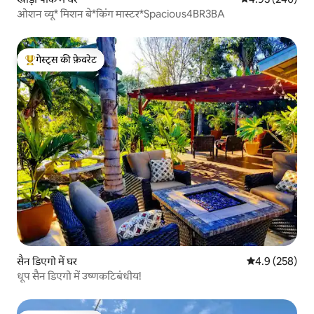
ओशन व्यू* मिशन बे*किंग मास्टर*Spacious4BR3BA
गेस्ट्स की फ़ेवरेट
गेस्ट्स का टॉप फ़ेवरेट
सैन डिएगो में घर
औसत रेटिंग 5 में 
4.9 (258)
धूप सैन डिएगो में उष्णकटिबंधीय!