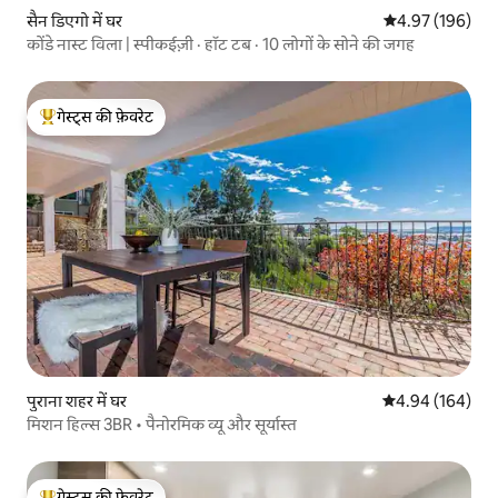
सैन डिएगो में घर
औसत रेटिंग 5 में स
4.97 (196)
कोंडे नास्ट विला | स्पीकईज़ी · हॉट टब · 10 लोगों के सोने की जगह
गेस्ट्स की फ़ेवरेट
गेस्ट्स का टॉप फ़ेवरेट
पुराना शहर में घर
औसत रेटिंग 5 में स
4.94 (164)
मिशन हिल्स 3BR • पैनोरमिक व्यू और सूर्यास्त
गेस्ट्स की फ़ेवरेट