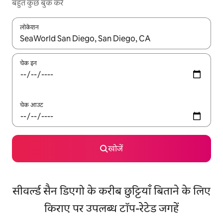
बहुत कुछ बुक करें
लोकेशन
नतीजों के उपलब्ध होने पर, अप और डाउन 'ऐरो की' का इस्तेमाल करके नेविगेट करें
चेक इन
चेक आउट
खोजें
सीवर्ल्ड सैन डिएगो के करीब छुट्टियाँ बिताने के लिए
किराए पर उपलब्ध टॉप-रेटेड जगहें