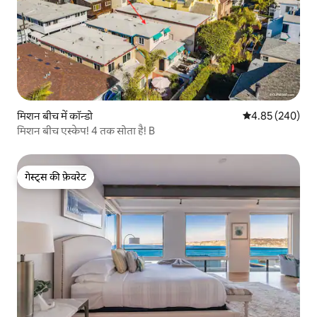
मिशन बीच में कॉन्डो
औसत रेटिंग 5 में स
4.85 (240)
मिशन बीच एस्केप! 4 तक सोता है! B
गेस्ट्स की फ़ेवरेट
गेस्ट्स की फ़ेवरेट