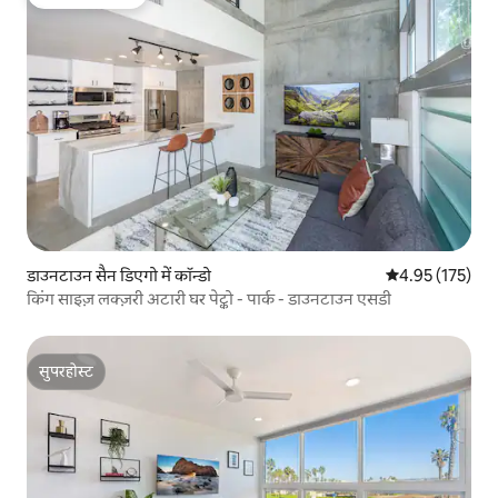
गेस्ट्स की फ़ेवरेट
डाउनटाउन सैन डिएगो में कॉन्डो
औसत रेटिंग 5 में स
4.95 (175)
किंग साइज़ लक्ज़री अटारी घर पेट्को - पार्क - डाउनटाउन एसडी
सुपरहोस्ट
सुपरहोस्ट