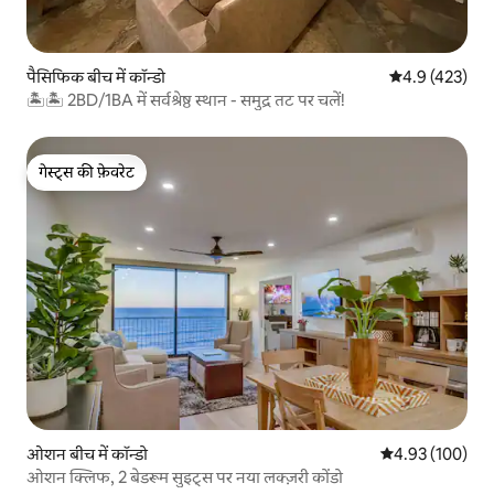
पैसिफिक बीच में कॉन्डो
औसत रेटिंग 5 में 
4.9 (423)
🏝🏝 2BD/1BA में सर्वश्रेष्ठ स्थान - समुद्र तट पर चलें!
गेस्ट्स की फ़ेवरेट
गेस्ट्स की फ़ेवरेट
ओशन बीच में कॉन्डो
औसत रेटिंग 5 में स
4.93 (100)
ओशन क्लिफ, 2 बेडरूम सुइट्स पर नया लक्ज़री कोंडो