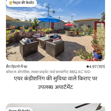
गेस्ट्स की फ़ेवरेट
गेस्ट्स का टॉप फ़ेवरेट
सैन डिएगो में घर
औसत रेटिंग 5 में स
4.97 (101)
कोस्टल ओएसिस, लक्स प्राइवेट यार्ड फ़ायरपिट BBQ AC WD
एयर कंडीशनिंग की सुविधा वाले किराए पर
उपलब्ध अपार्टमेंट