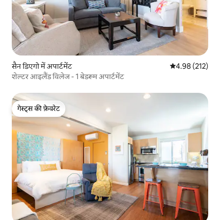
सैन डिएगो में अपार्टमेंट
औसत रेटिंग 5 में स
4.98 (212)
शेल्टर आइलैंड विलेज - 1 बेडरूम अपार्टमेंट
गेस्ट्स की फ़ेवरेट
गेस्ट्स की फ़ेवरेट