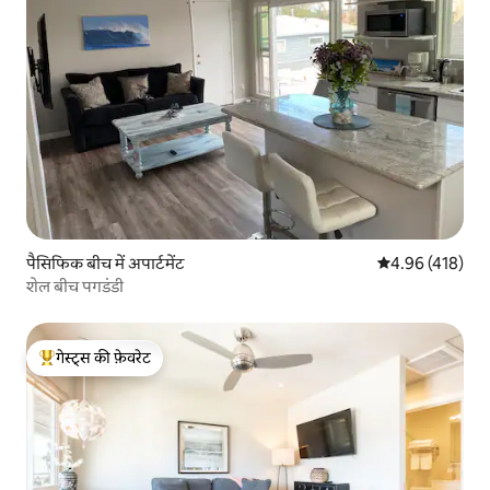
पैसिफिक बीच में अपार्टमेंट
औसत रेटिंग 5 में स
4.96 (418)
शेल बीच पगडंडी
गेस्ट्स की फ़ेवरेट
गेस्ट्स का टॉप फ़ेवरेट