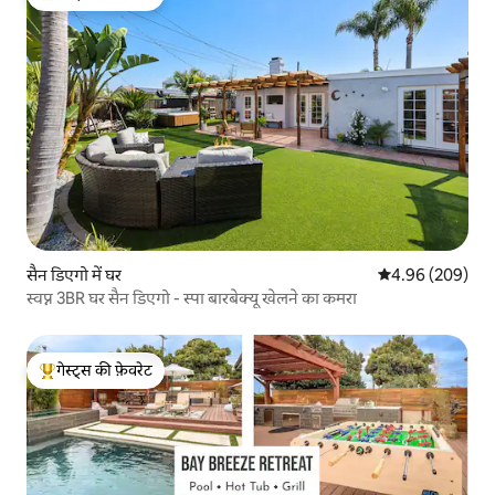
गेस्ट्स का टॉप फ़ेवरेट
सैन डिएगो में घर
औसत रेटिंग 5 में स
4.96 (209)
स्वप्न 3BR घर सैन डिएगो - स्पा बारबेक्यू खेलने का कमरा
गेस्ट्स की फ़ेवरेट
गेस्ट्स का टॉप फ़ेवरेट