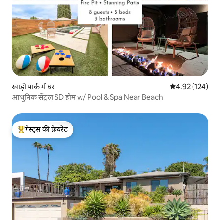
खाड़ी पार्क में घर
औसत रेटिंग 5 में स
4.92 (124)
आधुनिक सेंट्रल SD होम w/ Pool & Spa Near Beach
गेस्ट्स की फ़ेवरेट
गेस्ट्स का टॉप फ़ेवरेट