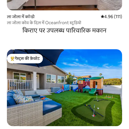
ला जोला में कॉन्डो
औसत रेटिंग 5 में स
4.96 (111)
ला जोला कोव के दिल में Oceanfront स्टूडियो
किराए पर उपलब्ध पारिवारिक मकान
गेस्ट्स की फ़ेवरेट
गेस्ट्स का टॉप फ़ेवरेट