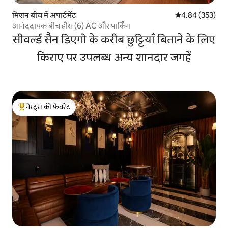
मिशन बीच में अपार्टमेंट
औसत रेटिंग 5 में स
4.84 (353)
आनंददायक बीच हौस (6) AC और पार्किंग
सीवर्ल्ड सैन डिएगो के करीब छुट्टियाँ बिताने के लिए
किराए पर उपलब्ध अन्य शानदार जगहें
गेस्ट्स की फ़ेवरेट
गेस्ट्स का टॉप फ़ेवरेट