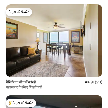
गेस्ट्स की फ़ेवरेट
गेस्ट्स की फ़ेवरेट
पैसिफिक बीच में कॉन्डो
औसत रेटिंग 5 में स
4.91 (211)
महासागर के लिए खिड़कियाँ
गेस्ट्स की फ़ेवरेट
गेस्ट्स का टॉप फ़ेवरेट