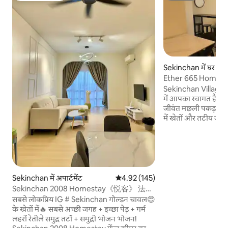
Sekinchan में घर
Ether 665 Homest
Sekinchan Village B
में आपका स्वागत है, ज
जीवंत मछली पकड़ने के गा
में खेतों और तटीय जगहों
कोमल हवा के साथ हमार
चलें। आस - पास की जगहें ✅कायापो रेस्टोरेंट 3
मिनट ✅DIY 1 मिनट ✅ज़
✅Pasar Sekinchan 5m
मिनट ✅धान गैलरी 5 मिनट; ✅रेडांग बीच और
विशिंग ट्री: 8 मिनट
Sekinchan में अपार्टमेंट
औसत रेटिंग 5 में से 4.92, 145 समीक्षाएँ
4.92 (145)
sekinchan : 5mins
Sekinchan 2008 Homestay《悦客》 法式
奶油风名宿
सबसे लोकप्रिय IG # Sekinchan गोल्डन चावल😍
के खेतों में🔥 सबसे अच्छी जगह + इच्छा पेड़ + गर्म
लहरों रेतीले समुद्र तटों + समुद्री भोजन भोजन!