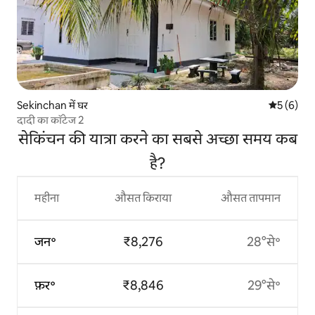
Sekinchan में घर
औसत रेटिंग 5
5 (6)
दादी का कॉटेज 2
सेकिंचन की यात्रा करने का सबसे अच्छा समय कब
है?
महीना
औसत किराया
औसत तापमान
जन॰
₹8,276
28°से॰
फ़र॰
₹8,846
29°से॰