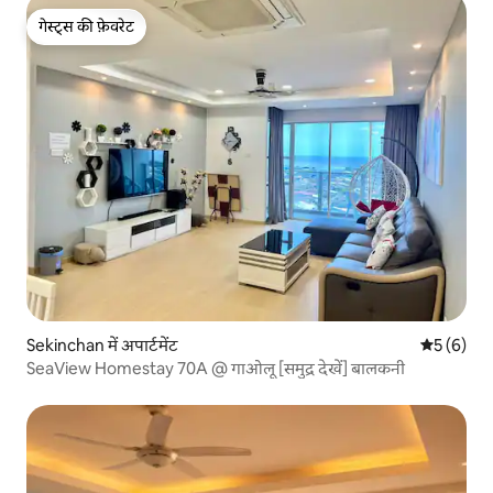
गेस्ट्स की फ़ेवरेट
गेस्ट्स की फ़ेवरेट
Sekinchan में अपार्टमेंट
औसत रेटिंग 5
5 (6)
SeaView Homestay 70A @ गाओलू [समुद्र देखें] बालकनी