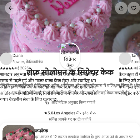
इसे
छोड़कर
सीधा
कॉन्टेंट
पर
जाएँ
Diana
Tann
Fowler, कैलिफ़ोर्निया
Stock
·
मई 2026
·
मई 
शेफ़ सोलोमन के सिग्नेचर केक
,
,
शानदार अनुभव! एरियल एक कमाल की केक शेफ़ हैं। डिलीवरी
केक बहुत ही 
समय से पहले हुई और गाजर वाला केक सुंदर और स्वादिष्ट था।
के लिए उसे उ
मैंने दिग्गज क्यूलिनरी इंस्टिट्यूट ऑफ़ अमेरिका और फ़ोर सीज़न्स में प्रशिक्षण लिया है और
उन्होंने हमारे केक का आकार भी बड़ा कर दिया और हमारे लिए
कभी इस इलाके 
अब मैं ग्राहकों के खास मौकों के लिए सिंगल और मल्टी-टियर्ड केक बनाती हूँ।
अतिरिक्त मोमबत्तियाँ लाईं, जिससे हमारा केक और भी खास हो
से ऑर्डर करेंग
गया। बेहतरीन सेवा के लिए धन्यवाद।
ऑटोमैटिक अनुवाद किया गया है
5.0
·
Los Angeles में प्राइवेट शेफ़
,
सर्विस आपके घर पर दी जाती है
कपकेक
इस ऑफ़र में 12 कस्टम कपकेक शामिल हैं। ड्रॉप-ऑफ़ पते के आधार पर