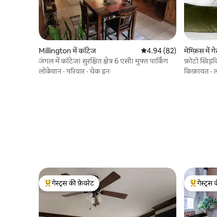
Millington में कॉटेज
औसत रेटिंग 5 में से 4.94, 82
4.94 (82)
मेम्फ़िस में 
जंगल में कॉटेज। सुरक्षित क्षेत्र 6 एसी। मुफ्त पार्किंग
फ़ोटो खिड़क
हेवन
लोकेशन
·
परिवार
·
चेक इन
किफ़ायत
·
गेस्ट्स की फ़ेवरेट
गेस्ट्स 
गेस्ट्स का टॉप फ़ेवरेट
गेस्ट्स का 