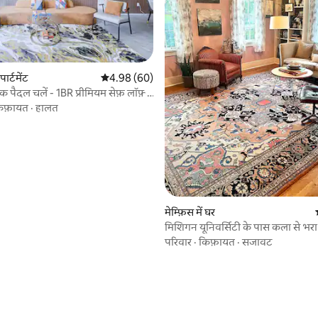
पार्टमेंट
औसत रेटिंग 5 में से 4.98, 60 समीक्षाएँ
4.98 (60)
तक पैदल चलें - 1BR प्रीमियम सेफ़ लॉफ़्ट
िफ़ायत
·
हालत
 समीक्षाएँ
मेम्फ़िस में घर
मिशिगन यूनिवर्सिटी के पास कला से भरा
बेहद आकर्षक!
परिवार
·
किफ़ायत
·
सजावट