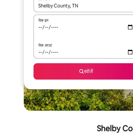
नतीजों के उपलब्ध होने पर, अप और डाउन 'ऐरो की' का इस्तेमाल 
चेक इन
चेक आउट
खोजें
Shelby Count