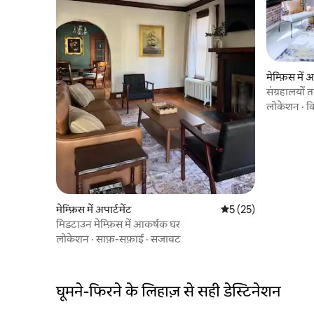
मेम्फ़िस में अ
संग्रहालयों 
w पार्किंग
लोकेशन
·
क
मेम्फ़िस में अपार्टमेंट
औसत रेटिंग 5 में से 5, 25
5 (25)
मिडटाउन मेम्फ़िस में आकर्षक घर
लोकेशन
·
साफ़-सफ़ाई
·
सजावट
घूमने-फिरने के लिहाज़ से सही डेस्टिनेशन