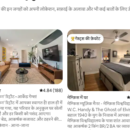
रने की इन जगहों को अपनी लोकेशन, सफ़ाई के अलावा और भी कई बातों के लिए ऊँची
गेस्ट्स की फ़ेवरेट
गेस्ट्स का टॉप फ़ेवरेट
 समीक्षाएँ
र
औसत रेटिंग 5 में से 4.84, 188 समीक्षाएँ
4.84 (188)
न' रिट्रीट~आर्केड गेम्स!
मेम्फ़िस में घर
औ
न' रिट्रीट में आपका स्वागत है! हाल ही में
मेम्फिस म्यूज़िक मैनर - मेम्फ़िस विश्वविद
किया गया, यह परिवार के अनुकूल घर खेलों
जगह
W.C. Handy & The Ghost of Elvi
 है और हर किसी को पसंद आएगा।
बहाल 1940 के युग के निवास में आपका स
बेड, आकर्षक सजावट और ठहरने की
मेम्फ़िस विश्वविद्यालय के पास शांत आवासीय पड़ोस।
 या परिवार के साथ छुट्टियाँ बिताने के
केशन
·
आना-जाना
यह आकर्षक 2 किंग BR/2 BA घर व्या