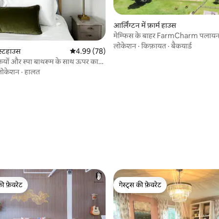
आर्लिंग्टन में फ़ार्म हाउस
मेम्फिस के बाहर FarmCharm पलायन
पास की वाइनरी
लोकेशन
·
किफ़ायत
·
बैकयार्ड
 समीक्षाएँ
गेस्टहाउस
औसत रेटिंग 5 में से 4.99, 78 समीक्षाएँ
4.99 (78)
ियों और स्पा बाथरूम के साथ ऊपर का
लोकेशन
·
हालत
की फ़ेवरेट
गेस्ट्स की फ़ेवरेट
टॉप फ़ेवरेट
गेस्ट्स की फ़ेवरेट