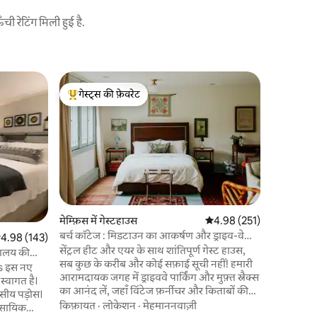
 रेटिंग मिली हुई है.
मेम्फ़िस में 
गेस्ट्स की फ़ेवरेट
गेस्ट्स
ठाठ डाउनटाउ
गेस्ट्स का टॉप फ़ेवरेट
गेस्ट्स का
पास
मेम्फिस में
आप बेले स्ट्र
फोरम, सन स्
संग्रहालय 
हैं। सबसे अच्छी बात यह है कि आप इस इकाई की
किफ़ायत
·
अपनी खिड़क
सॉकर मैच द
रेडबर्ड्स ग
मेम्फ़िस में गेस्टहाउस
औसत रेटिंग 5 में से 4.98, 25
4.98 (251)
तो आपको अद
बर्च कॉटेज : मिडटाउन का आकर्षण और ड्राइव-वे
सत रेटिंग 5 में से 4.98, 143 समीक्षाएँ
4.98 (143)
दृश्य मिलेग
पार्किंग
सेंट्रल हीट और एयर के साथ शांतिपूर्ण गेस्ट हाउस,
के साथ गेटेड
्यालय की
सब कुछ के करीब और कोई सफ़ाई सूची नहीं! हमारी
s इस नए
आरामदायक जगह में ड्राइववे पार्किंग और मुफ़्त स्नैक्स
्वागत है।
का आनंद लें, जहाँ विंटेज फ़र्नीचर और किताबों की
भरमार है। हमारा ऐतिहासिक इलाका हाईवे से कुछ
किफ़ायत
·
लोकेशन
·
मेहमाननवाज़ी
वसायिक