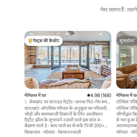
गेस्ट सहमत हैं : ठह
गेस्ट्स की फ़ेवरेट
सुपरहोस्ट
गेस्ट्स का टॉप फ़ेवरेट
सुपरहोस्ट
मेम्फ़िस में घर
औसत रेटिंग 5 में से 4.98, 168
4.98 (168)
मेम्फ़िस में घ
》लेकफ़्रंट पर शानदार रिट्रीट •फ़ायर पिट•गेम रूम
एल्विस 'रॉकि
《
वाटरफ़्रंट ओएसिस परिवार के अनुकूल घर परिवारों,
एल्विस 'रॉकि
जोड़ों और कामकाजी ठिकानों के लिए आलीशान
जीर्णोद्धार 
रिट्रीट झील के लुभावने नज़ारों वाले इस शांत 4 -
से भरा हुआ
बेडरूम वाले 3 - बाथ वाले घर से बचें। निजी 200+
आरामदायक 
फ़ुट के सन डेक पर आराम करें, जो मछली पकड़ने या
परफ़ेक्ट जगह
किफ़ायत
·
परिवार
·
मेहमाननवाज़ी
परिवार
·
लो