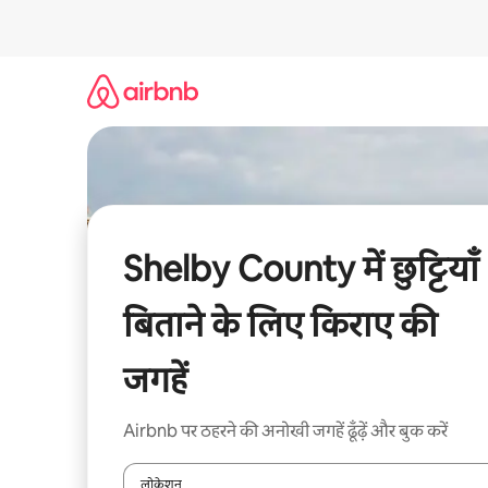
इसे
छोड़कर
सीधा
कॉन्टेंट
पर
जाएँ
Shelby County में छुट्टियाँ
बिताने के लिए किराए की
जगहें
Airbnb पर ठहरने की अनोखी जगहें ढूँढ़ें और बुक करें
लोकेशन