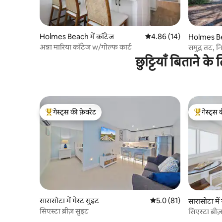
Holmes Beach में कॉटेज
औसत रेटिंग 5 में से 4.86, 14
4.86 (14)
Holmes Be
अन्ना मारिया कॉटेज w/गोल्फ कार्ट
समुद्र तट, 
छुट्टियाँ बिताने 
गेस्ट्स की फ़ेवरेट
गेस्ट्स 
गेस्ट्स का टॉप फ़ेवरेट
गेस्ट्स का 
सारासोटा में गेस्ट सुइट
औसत रेटिंग 5 में से 5.0, 81
5.0 (81)
सारासोटा में 
सिएस्टा ब्रीज़ सुइट
सिएस्टा ब्री