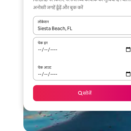
अनोखी जगहें ढूँढ़ें और बुक करें
लोकेशन
नतीजों के उपलब्ध होने पर, अप और डाउन 'ऐरो की' का इस्तेमाल 
चेक इन
चेक आउट
खोजें