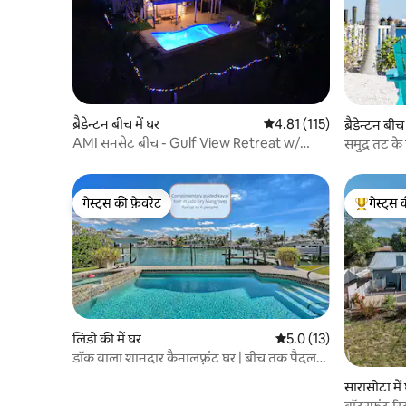
ब्रैडेन्टन बीच में घर
औसत रेटिंग 5 में से 4.81, 115
4.81 (115)
ब्रैडेन्टन बीच
AMI सनसेट बीच - Gulf View Retreat w/
समुद्र तट के
Pool+Decks
गेस्ट्स की फ़ेवरेट
गेस्ट्स 
गेस्ट्स की फ़ेवरेट
गेस्ट्स का 
लिडो की में घर
औसत रेटिंग 5 में से 5.0, 13
5.0 (13)
डॉक वाला शानदार कैनालफ़्रंट घर | बीच तक पैदल
दूरी!
सारासोटा में
वॉटरफ़्रंट र