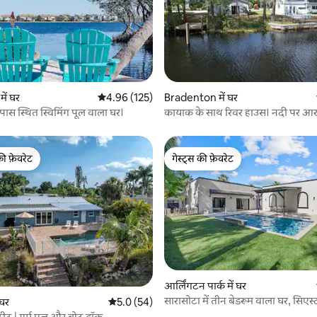
 समीक्षाएँ
 में घर
औसत रेटिंग 5 में से 4.96, 125 समीक्षाएँ
4.96 (125)
Bradenton में घर
 पास स्थित स्विमिंग पूल वाला घर।
कायाक के साथ रिवर हाउस। नदी पर आरा
की फ़ेवरेट
गेस्ट्स की फ़ेवरेट
टॉप फ़ेवरेट
गेस्ट्स की फ़ेवरेट
 समीक्षाएँ
आर्लिंगटन पार्क में घर
सारासोटा में तीन बेडरूम वाला घर, सिएस्
 घर
औसत रेटिंग 5 में से 5.0, 54 समीक्षाएँ
5.0 (54)
मिनटों की दूरी पर
िट्रीट | गर्म पूल और बोट डॉक