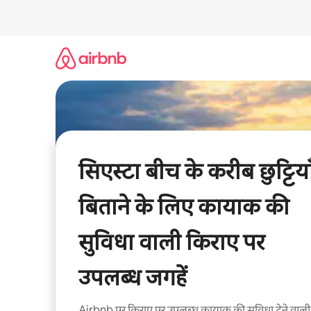
इसे
छोड़कर
सीधा
कॉन्टेंट
पर
जाएँ
सिएस्टा बीच के करीब छुट्टिया
बिताने के लिए कायाक की
सुविधा वाली किराए पर
उपलब्ध जगहें
Airbnb पर किराए पर उपलब्ध कायाक की सुविधा देने वाली