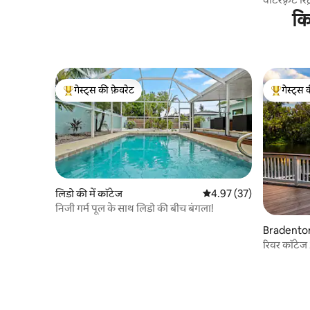
कि
गेस्ट्स की फ़ेवरेट
गेस्ट्स 
गेस्ट्स का टॉप फ़ेवरेट
गेस्ट्स का 
लिडो की में कॉटेज
औसत रेटिंग 5 में से 4.97, 37
4.97 (37)
निजी गर्म पूल के साथ लिडो की बीच बंगला!
Bradenton 
रिवर कॉटे
फ़्लोरिडा