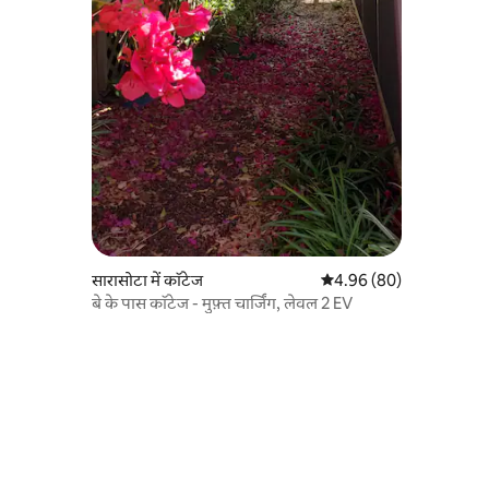
सारासोटा में कॉटेज
औसत रेटिंग 5 में से 4.96, 8
4.96 (80)
बे के पास कॉटेज - मुफ़्त चार्जिंग, लेवल 2 EV