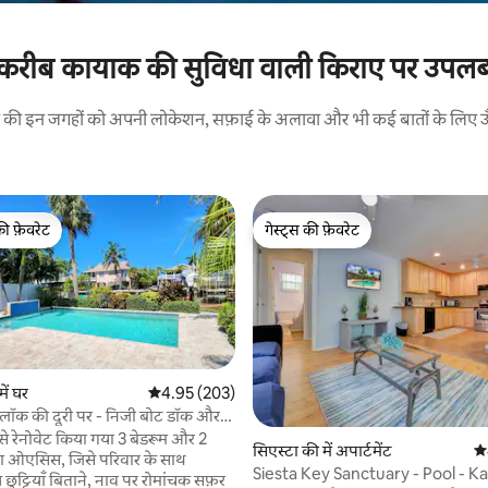
 करीब कायाक की सुविधा वाली किराए पर उपलब्ध 
रने की इन जगहों को अपनी लोकेशन, सफ़ाई के अलावा और भी कई बातों के लिए ऊँची
की फ़ेवरेट
गेस्ट्स की फ़ेवरेट
टॉप फ़ेवरेट
गेस्ट्स की फ़ेवरेट
में घर
औसत रेटिंग 5 में से 4.95, 203 समीक्षाएँ
4.95 (203)
ब्लॉक की दूरी पर - निजी बोट डॉक और
 समीक्षाएँ
पूल
से रेनोवेट किया गया 3 बेडरूम और 2
सिएस्टा की में अपार्टमेंट
औस
ा ओएसिस, जिसे परिवार के साथ
Siesta Key Sanctuary - Pool - Ka
छुट्टियाँ बिताने, नाव पर रोमांचक सफ़र