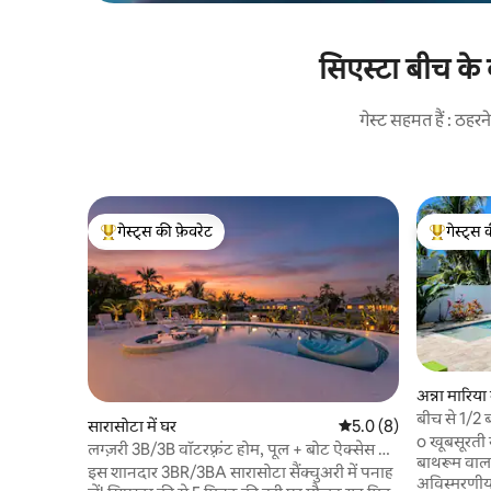
सिएस्टा बीच के
गेस्ट सहमत हैं : ठह
गेस्ट्स की फ़ेवरेट
गेस्ट्स 
गेस्ट्स का टॉप फ़ेवरेट
गेस्ट्स का 
अन्ना मारिया 
बीच से 1/2 
सारासोटा में घर
औसत रेटिंग 5 में से 5.0, 8
5.0 (8)
30 फ़ुट का 
o खूबसूरती 
लग्ज़री 3B/3B वॉटरफ़्रंट होम, पूल + बोट ऐक्सेस के
बाथरूम वाल
साथ
इस शानदार 3BR/3BA सारासोटा सैंक्चुअरी में पनाह
अविस्मरणीय 