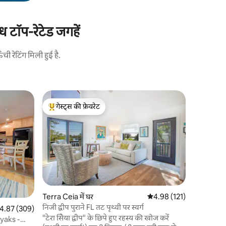
टॉप-रेटेड जगहें
 रेटिंग मिली हुई है.
Bradenton
गेस्ट्स की फ़ेवरेट
गेस्ट्स की
AMI/IMG/
गेस्ट्स का टॉप फ़ेवरेट
गेस्ट्स की
बीच/पूल
पैराडाइज़ 
सपनों के ल
ओएसिस में 
मौज - मस्ती
या कश्ती पर
दोस्तों को म
ठंडक महसूस 
गोल्फ़ क्ल
Terra Ceia में घर
औसत रेटिंग 5 में से 4.98, 12
4.98 (121)
हैं। हमारा 
निजी द्वीप पुराने FL तट पृथ्वी पर स्वर्ग
त रेटिंग 5 में से 4.87, 309 समीक्षाएँ
4.87 (309)
एकदम सही 
"टेरा सेिया द्वीप" के छिपे हुए रहस्य की खोज करें
लिए अभी बुक करें! बोट/डॉ
yaks -