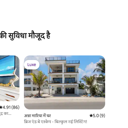
की सुविधा मौजूद है
Luxe
Luxe
औसत रेटिंग 5 में से 4.91, 86 समीक्षाएँ
4.91 (86)
्र का
अन्ना मारिया में घर
औसत रेटिंग 5 में से 5.0, 
5.0 (9)
ब्रिज एंड बे एस्केप - बिल्कुल नई लिस्टिंग!