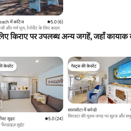
 समीक्षाएँ
ach में कॉटेज
औसत रेटिंग 5 में से 5.0, 6 समीक्षाएँ
5.0 (6)
निजी और गर्म पूल, रेनोवैट के लिए कदम
के लिए किराए पर उपलब्ध अन्य जगहें, जहाँ कायाक 
की फ़ेवरेट
गेस्ट्स की फ़ेवरेट
टॉप फ़ेवरेट
गेस्ट्स की फ़ेवरेट
सारासोटा में कॉन्डो
सिएस्टा की मुख्य जगह पर सूरज और समुद
 समीक्षाएँ
गेस्ट सुइट
औसत रेटिंग 5 में से 5.0, 24 समीक्षाएँ
5.0 (24)
खज़ाना
ज़ पैराडाइज़ सुईट