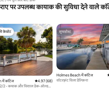
राए पर उपलब्ध कायाक की सुविधा देने वाले कॉ
की फ़ेवरेट
सुपरहोस्ट
टॉप फ़ेवरेट
सुपरहोस्ट
 समीक्षाएँ
Holmes Beach में कॉटेज
ठ
वॉटरफ़्रंट विला डेल्फ़िना
में कॉटेज
औसत रेटिंग 5 में से 4.97, 68 समीक्षाएँ
4.97 (68)
ज 2/2 - कयाक और विशाल डेक-ओल्ड