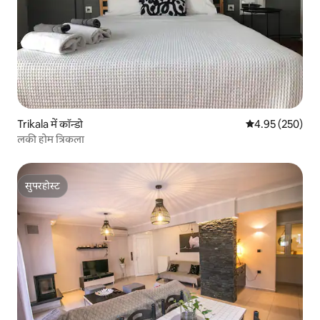
Trikala में कॉन्डो
औसत रेटिंग 5 में स
4.95 (250)
लकी होम त्रिकला
सुपरहोस्ट
सुपरहोस्ट