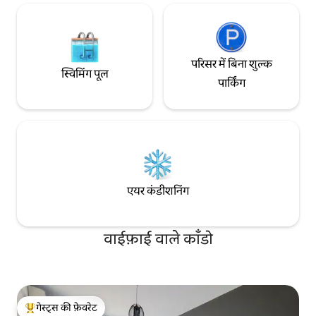
परिसर में बिना शुल्क
स्विमिंग पूल
पार्किंग
एयर कंडीशनिंग
वाईफ़ाई वाले काँडो
गेस्ट्स की फ़ेवरेट
गेस्ट्स का टॉप फ़ेवरेट