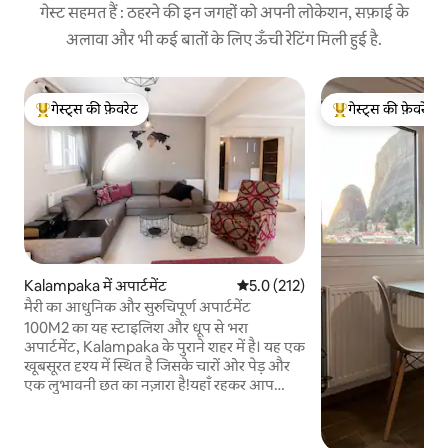
गेस्ट सहमत हैं : ठहरने की इन जगहों को अपनी लोकेशन, सफ़ाई के
अलावा और भी कई बातों के लिए ऊँची रेटिंग मिली हुई है.
गेस्ट्स की फ़ेवरेट
गेस्ट्स की फ़ेवरेट
गेस्ट्स का टॉप फ़ेवरेट
गेस्ट्स का टॉप फ़ेवरेट
Kalampaka में अपार्टमेंट
औसत रेटिंग 5 में से 5.0, 212 समीक्षाएँ
5.0 (212)
मैरी का आधुनिक और सुरुचिपूर्ण अपार्टमेंट
100M2 का यह स्टाइलिश और धूप से भरा
अपार्टमेंट, Kalampaka के पुराने शहर में है। यह एक
खूबसूरत दृश्य में स्थित है जिसके चारों ओर पेड़ और
एक लुभावनी छत का नज़ारा है!यहाँ रहकर आप
Kalampaka के शॉपिंग एरिया (रेस्टोरेंट, बेकरी की
दुकानें, कॉफ़ी शॉप, बैंक, पोस्ट ऑफ़िस आदि) तक
बहुत अच्छी पहुँच प्राप्त कर सकते हैं क्योंकि यह शहर