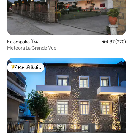
Kalampaka में घर
औसत रेटिंग 5 में स
4.87 (270)
Meteora La Grande Vue
गेस्ट्स की फ़ेवरेट
गेस्ट्स का टॉप फ़ेवरेट