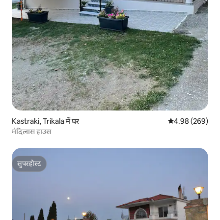
Kastraki, Trikala में घर
औसत रेटिंग 5 में स
4.98 (269)
मंदिलास हाउस
सुपरहोस्ट
सुपरहोस्ट