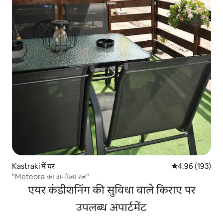
Kastraki में घर
औसत रेटिंग 5 में स
4.96 (193)
"Meteora का अनोखा रत्न"
एयर कंडीशनिंग की सुविधा वाले किराए पर
उपलब्ध अपार्टमेंट