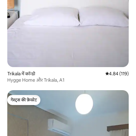
Trikala में कॉन्डो
औसत रेटिंग 5 में स
4.84 (119)
Hygge Home और Trikala, A1
गेस्ट्स की फ़ेवरेट
गेस्ट्स की फ़ेवरेट