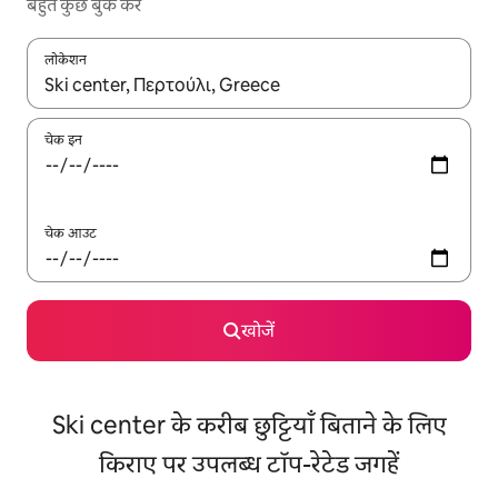
बहुत कुछ बुक करें
लोकेशन
नतीजों के उपलब्ध होने पर, अप और डाउन 'ऐरो की' का इस्तेमाल करके नेविगेट करें
चेक इन
चेक आउट
खोजें
Ski center के करीब छुट्टियाँ बिताने के लिए
किराए पर उपलब्ध टॉप-रेटेड जगहें