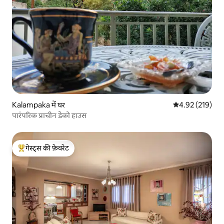
Kalampaka में घर
औसत रेटिंग 5 में स
4.92 (219)
पारंपरिक प्राचीन डेको हाउस
गेस्ट्स की फ़ेवरेट
गेस्ट्स का टॉप फ़ेवरेट