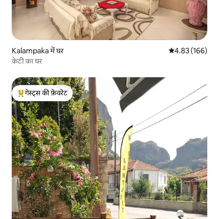
Kalampaka में घर
औसत रेटिंग 5 में स
4.83 (166)
केटी का घर
गेस्ट्स की फ़ेवरेट
गेस्ट्स का टॉप फ़ेवरेट