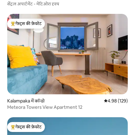
सेंट्रल अपार्टमेंट - मेटिओरा दृश्य
गेस्ट्स की फ़ेवरेट
गेस्ट्स का टॉप फ़ेवरेट
Kalampaka में कॉन्डो
औसत रेटिंग 5 में स
4.98 (129)
Meteora Towers View Apartment 12
गेस्ट्स की फ़ेवरेट
गेस्ट्स का टॉप फ़ेवरेट