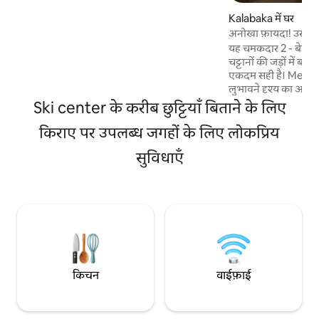
के केंद्र से केवल 5 मिनट की दूरी पर है। यह एक शांत
Kalabaka में घर
पड़ोस में है जो Kalampaka के सबसे अच्छे स्थानों
अनोखा फ़ायदा! उस नज़
तक पहुँचने के लिए यहाँ तक कि पैदल Meteora
यह चमकदार 2 - बेड वाल
की खोज करने के लिए भी आसान है! मुख्य स्थिति,
चट्टानों की जड़ों में 
पेशेवर सफ़ाई और शानदार शैली इसे हर मेहमान के
एकदम सही है। Meteora और Kalampaka के
लिए उपयुक्त बनाती है।
लुभावने दृश्य का आनं
से जहाँ आप जादुई सूर्या
Ski center के करीब छुट्टियाँ बिताने के लिए
Kalampaka के ओल्ड ट
किराए पर उपलब्ध जगहों के लिए लोकप्रिय
स्थित है, इसकी सुंदर व
शहर से 10 मिनट की पैदल दूरी
सुविधाएँ
हाइकर्स के लिए भी एकद
ट्रिनिटी के प्रसिद्ध फु
इतिहास संग्रहालय से सि
पर है:)
किचन
वाईफ़ाई