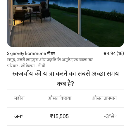
Skjervøy kommune में घर
औसत रेटिंग 5 में 
4.94 (16)
समुद्र, उत्तरी लाइट्स और प्रकृति के अनूठे दृश्य वाला घर
परिवार
·
लोकेशन
·
टीवी
स्क्जर्वॉय की यात्रा करने का सबसे अच्छा समय
कब है?
महीना
औसत किराया
औसत तापमान
जन॰
₹15,505
-3°से॰