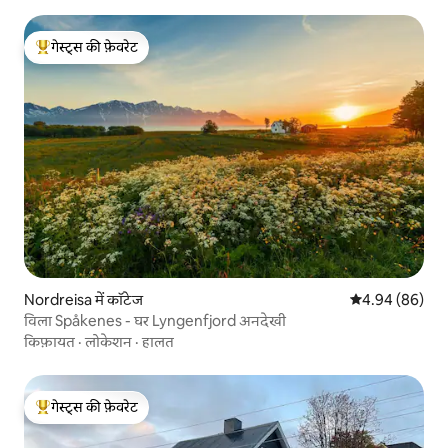
गेस्ट्स की फ़ेवरेट
गेस्ट्स का टॉप फ़ेवरेट
Nordreisa में कॉटेज
औसत रेटिंग 5 में 
4.94 (86)
विला Spåkenes - घर Lyngenfjord अनदेखी
किफ़ायत
·
लोकेशन
·
हालत
गेस्ट्स की फ़ेवरेट
गेस्ट्स का टॉप फ़ेवरेट