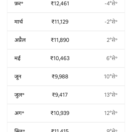
फ़र॰
₹12,461
-4°से॰
मार्च
₹11,129
-2°से॰
अप्रैल
₹11,890
2°से॰
मई
₹10,463
6°से॰
जून
₹9,988
10°से॰
जुल॰
₹9,417
13°से॰
अग॰
₹10,939
12°से॰
सित॰
₹11,415
9°से॰