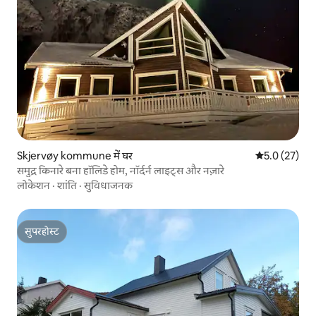
Skjervøy kommune में घर
औसत रेटिंग 5 मे
5.0 (27)
समुद्र किनारे बना हॉलिडे होम, नॉर्दर्न लाइट्स और नज़ारे
लोकेशन
·
शांति
·
सुविधाजनक
सुपरहोस्ट
सुपरहोस्ट