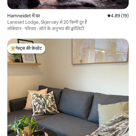
Hamneidet में घर
औसत रेटिंग 5 में 
4.89 (19)
Laneset Lodge, Skjervøy से 20 किमी दूर है
लोकेशन
·
परिवार
·
सोने के अनुभव की क्वॉलिटी
गेस्ट्स की फ़ेवरेट
गेस्ट्स का टॉप फ़ेवरेट