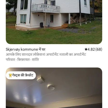
Skjervøy kommune में घर
औसत रेटिंग 5 में 
4.82 (68)
आपके लिए शानदार लोकेशन! अपार्टमेंट नताली का अपार्टमेंट
परिवार
·
किफ़ायत
·
शांति
गेस्ट्स की फ़ेवरेट
गेस्ट्स का टॉप फ़ेवरेट