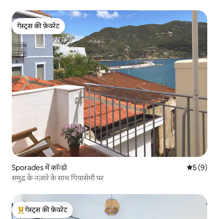
गेस्ट्स की फ़ेवरेट
गेस्ट्स की फ़ेवरेट
Sporades में कॉन्डो
औसत रेटिंग 5
5 (9)
समुद्र के नज़ारे के साथ गियासेमी घर
गेस्ट्स की फ़ेवरेट
गेस्ट्स का टॉप फ़ेवरेट