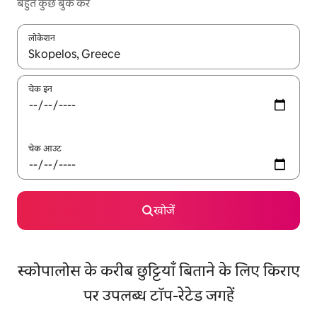
बहुत कुछ बुक करें
लोकेशन
नतीजों के उपलब्ध होने पर, अप और डाउन 'ऐरो की' का इस्तेमाल करके नेविगेट करें
चेक इन
चेक आउट
खोजें
स्कोपालोस के करीब छुट्टियाँ बिताने के लिए किराए
पर उपलब्ध टॉप-रेटेड जगहें