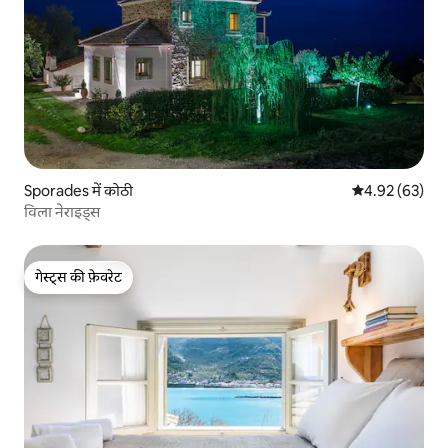
Sporades में कोठी
औसत रेटिंग 5 में 
4.92 (63)
विला नेराइड्स
गेस्ट्स की फ़ेवरेट
गेस्ट्स की फ़ेवरेट