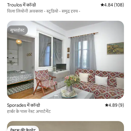
Troulos में कॉन्डो
औसत रेटिंग 5 में स
4.84 (108)
विला लियोनी अवकाश - स्टूडियो - समुद्र दृश्य -
सुपरहोस्ट
सुपरहोस्ट
Sporades में कॉन्डो
औसत रेटिंग 5 में
4.89 (9)
हार्बर के पास नेस्ट अपार्टमेंट
गेस्ट्स की फ़ेवरेट