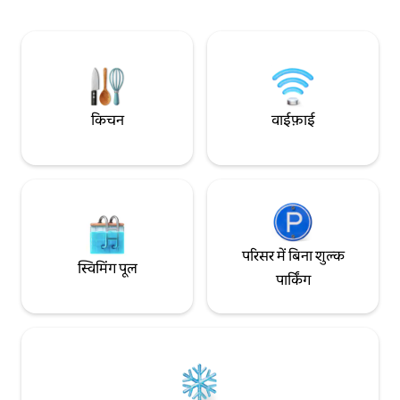
बदलने के साथ-साथ धीमे पलों का मज़ा लें। यह जगह
समुद्र और पहाड़ों के म
आपको रोज़मर्रा की ज़िंदगी की भागदौड़ से ब्रेक लेने
कुदरती माहौल के साथ,
और उन चीज़ों से फिर से जुड़ने के लिए आमंत्रित
के लिए एक बेहतरीन जग
करती है, जो मायने रखती हैं - आराम, प्रकृति और
शांति।
किचन
वाईफ़ाई
परिसर में बिना शुल्क
स्विमिंग पूल
पार्किंग