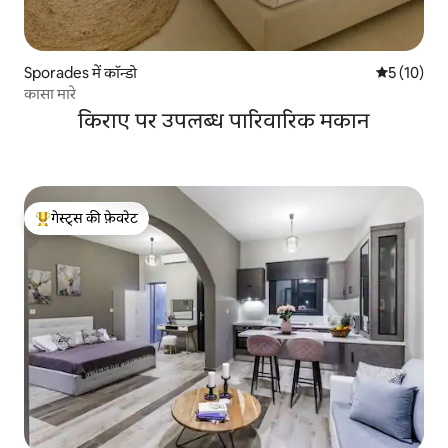
Sporades में कॉन्डो
औसत रेटिंग 5 
5 (10)
कासा मारे
किराए पर उपलब्ध पारिवारिक मकान
गेस्ट्स की फ़ेवरेट
गेस्ट्स का टॉप फ़ेवरेट