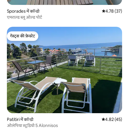
Sporades में कॉन्डो
औसत रेटिंग 5 में 
4.78 (37)
एमराल्ड ब्लू ओल्ड पोर्ट
गेस्ट्स की फ़ेवरेट
गेस्ट्स की फ़ेवरेट
Patitiri में कॉन्डो
औसत रेटिंग 5 में 
4.82 (45)
ओलंपिया स्टूडियो 5 Alonnisos