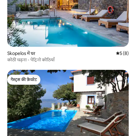
Skopelos में घर
औसत रेटिंग 5
5 (8)
कोठी चढ़ना - पेट्रिनो कोठियाँ
गेस्ट्स की फ़ेवरेट
गेस्ट्स की फ़ेवरेट