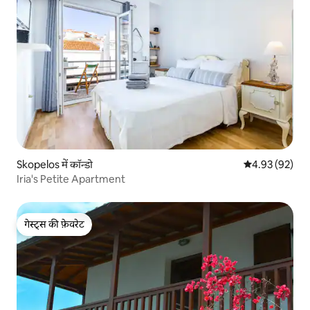
Skopelos में कॉन्डो
औसत रेटिंग 5 में 
4.93 (92)
Iria's Petite Apartment
गेस्ट्स की फ़ेवरेट
गेस्ट्स की फ़ेवरेट