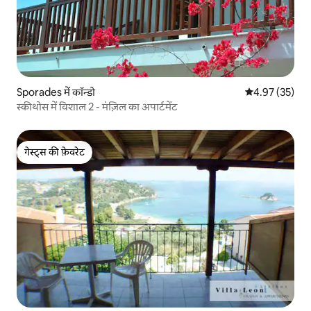
Sporades में कॉन्डो
औसत रेटिंग 5 में 
4.97 (35)
स्कीथोस में विशाल 2 - मंज़िल का अपार्टमेंट
गेस्ट्स की फ़ेवरेट
गेस्ट्स की फ़ेवरेट