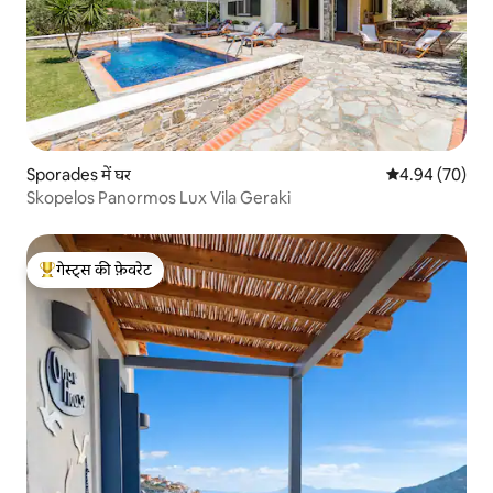
Sporades में घर
औसत रेटिंग 5 में 
4.94 (70)
Skopelos Panormos Lux Vila Geraki
गेस्ट्स की फ़ेवरेट
गेस्ट्स का टॉप फ़ेवरेट