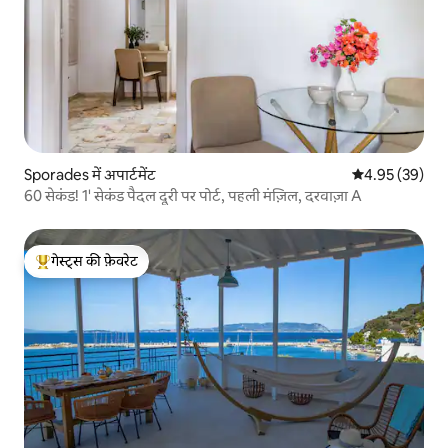
Sporades में अपार्टमेंट
औसत रेटिंग 5 में 
4.95 (39)
60 सेकंड! 1' सेकंड पैदल दूरी पर पोर्ट, पहली मंज़िल, दरवाज़ा A
गेस्ट्स की फ़ेवरेट
गेस्ट्स का टॉप फ़ेवरेट