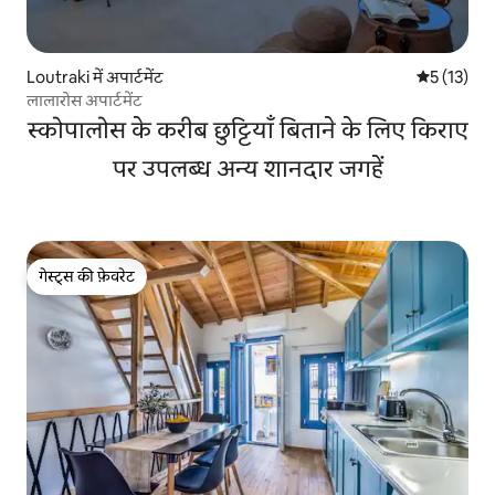
Loutraki में अपार्टमेंट
औसत रेटिंग 5 
5 (13)
लालारोस अपार्टमेंट
स्कोपालोस के करीब छुट्टियाँ बिताने के लिए किराए
पर उपलब्ध अन्य शानदार जगहें
गेस्ट्स की फ़ेवरेट
गेस्ट्स की फ़ेवरेट