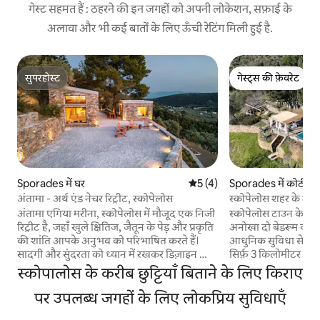
गेस्ट सहमत हैं : ठहरने की इन जगहों को अपनी लोकेशन, सफ़ाई के
अलावा और भी कई बातों के लिए ऊँची रेटिंग मिली हुई है.
सुपरहोस्ट
गेस्ट्स की फ़ेवरेट
सुपरहोस्ट
गेस्ट्स की फ़ेवरेट
Sporades में घर
औसत रेटिंग 5 में से 5, 4 समीक्षाएँ
5 (4)
Sporades में कोठी
अंतामा - अर्थ एंड नेचर रिट्रीट, स्कोपेलोस
स्कोपेलोस शहर के ऊपर 
शानदार नज़ारे
अंतामा एगिया मरीना, स्कोपेलोस में मौजूद एक निजी
स्कोपेलोस टाउन के ऊपर
रिट्रीट है, जहाँ खुले क्षितिज, जैतून के पेड़ और प्रकृति
अनोखा दो बेडरूम वाला
की शांति आपके अनुभव को परिभाषित करते हैं।
आधुनिक सुविधा से जोड़
सादगी और सुंदरता को ध्यान में रखकर डिज़ाइन की
सिर्फ़ 3 किलोमीटर की द
गई यह जगह अपने आस-पास के माहौल में घुल-मिल
एजियन सागर और हरे-भरे
स्कोपालोस के करीब छुट्टियाँ बिताने के लिए किराए
जाती है, जहाँ से समुद्र और पहाड़ों के अनोखे नज़ारे
शानदार 180-डिग्री व्यू द
दिखते हैं। निजी पूल के किनारे अपने दिन बिताएँ, धूप
पर उपलब्ध जगहों के लिए लोकप्रिय सुविधाएँ
बीच और स्कोपेलोस व एव
और शांति का मज़ा लें या फिर लैंडस्केप में रोशनी के
समुद्र तक फैले हुए हैं