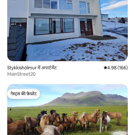
Stykkishólmur में अपार्टमेंट
औसत रेटिंग 5 में स
4.98 (166)
MainStreet20
गेस्ट्स की फ़ेवरेट
गेस्ट्स की फ़ेवरेट