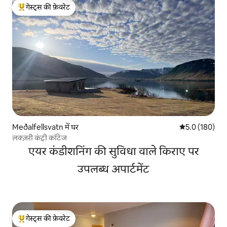
गेस्ट्स की फ़ेवरेट
गेस्ट्स का टॉप फ़ेवरेट
Meðalfellsvatn में घर
औसत रेटिंग 5 में 
5.0 (180)
लक्ज़री कंट्री कॉटेज
एयर कंडीशनिंग की सुविधा वाले किराए पर
उपलब्ध अपार्टमेंट
गेस्ट्स की फ़ेवरेट
गेस्ट्स का टॉप फ़ेवरेट