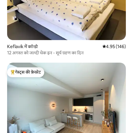
Keflavík में कॉन्डो
औसत रेटिंग 5 में स
4.95 (146)
12 अगस्त को जल्दी चेक इन - सूर्य ग्रहण का दिन
गेस्ट्स की फ़ेवरेट
गेस्ट्स का टॉप फ़ेवरेट