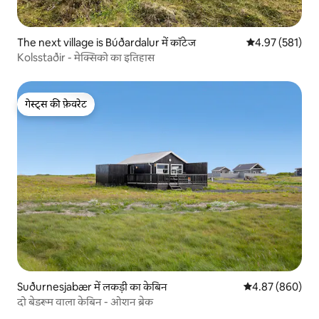
The next village is Búðardalur में कॉटेज
औसत रेटिंग 5 में स
4.97 (581)
Kolsstaðir - मेक्सिको का इतिहास
गेस्ट्स की फ़ेवरेट
गेस्ट्स की फ़ेवरेट
Suðurnesjabær में लकड़ी का केबिन
औसत रेटिंग 5 में से
4.87 (860)
दो बेडरूम वाला केबिन - ओशन ब्रेक