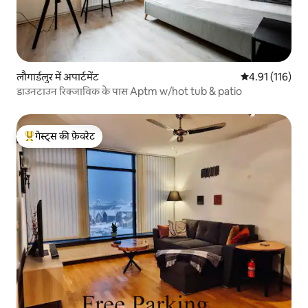
लौगार्डलुर में अपार्टमेंट
औसत रेटिंग 5 में स
4.91 (116)
डाउनटाउन रिक्जाविक के पास Aptm w/hot tub & patio
गेस्ट्स की फ़ेवरेट
गेस्ट्स का टॉप फ़ेवरेट