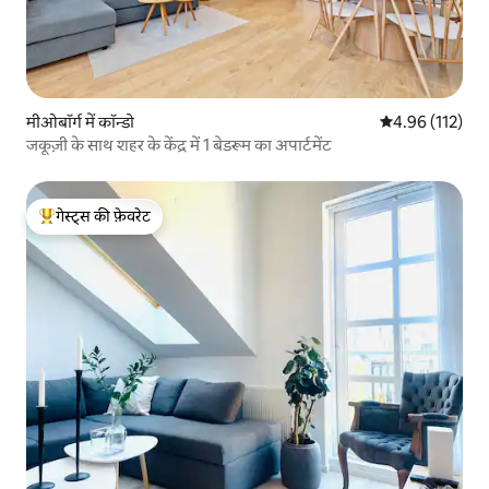
मीओबॉर्ग में कॉन्डो
औसत रेटिंग 5 में स
4.96 (112)
जकूज़ी के साथ शहर के केंद्र में 1 बेडरूम का अपार्टमेंट
गेस्ट्स की फ़ेवरेट
गेस्ट्स का टॉप फ़ेवरेट