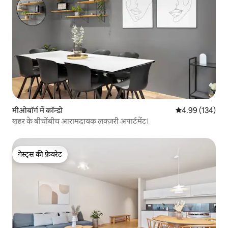
मीओबॉर्ग में कॉन्डो
औसत रेटिंग 5 में स
4.99 (134)
शहर के बीचोंबीच आरामदायक लक्ज़री अपार्टमेंट।
गेस्ट्स की फ़ेवरेट
गेस्ट्स की फ़ेवरेट