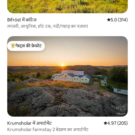
Bifröst में कॉटेज
औसत रेटिंग 5 में 
5.0 (314)
लग्ज़री, आधुनिक, हॉट टब, नदी/पहाड़ का नज़ारा।
गेस्ट्स की फ़ेवरेट
गेस्ट्स का टॉप फ़ेवरेट
Krumsholar में अपार्टमेंट
औसत रेटिंग 5 में स
4.97 (205)
Krumsholar farmstay 2 बेडरूम का अपार्टमेंट