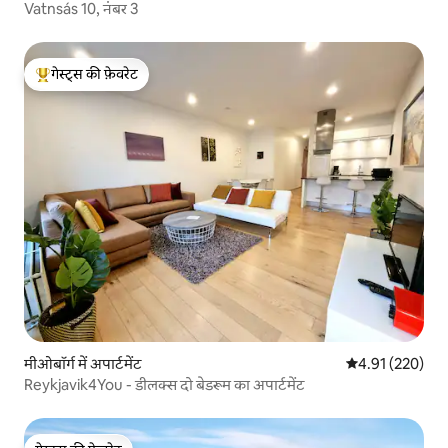
Vatnsás 10, नंबर 3
गेस्ट्स की फ़ेवरेट
गेस्ट्स का टॉप फ़ेवरेट
मीओबॉर्ग में अपार्टमेंट
औसत रेटिंग 5 में स
4.91 (220)
Reykjavik4You - डीलक्स दो बेडरूम का अपार्टमेंट