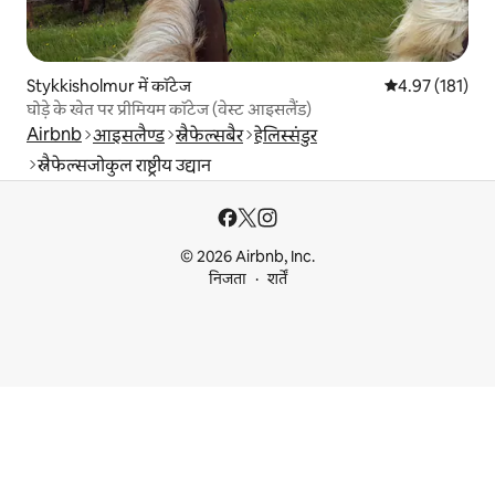
Stykkisholmur में कॉटेज
औसत रेटिंग 5 में स
4.97 (181)
घोड़े के खेत पर प्रीमियम कॉटेज (वेस्ट आइसलैंड)
Airbnb
आइसलैण्ड
स्नैफेल्सबैर
हेलिस्संडुर
स्नैफेल्सजोकुल राष्ट्रीय उद्यान
© 2026 Airbnb, Inc.
निजता
शर्तें