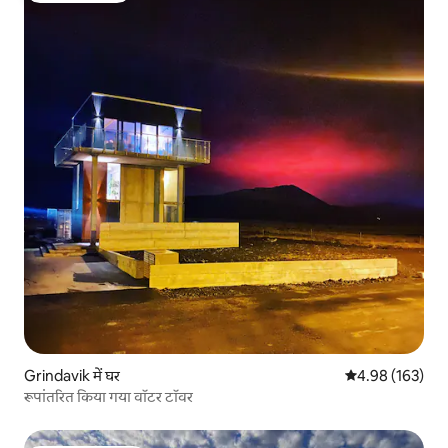
Grindavik में घर
औसत रेटिंग 5 में स
4.98 (163)
रूपांतरित किया गया वॉटर टॉवर