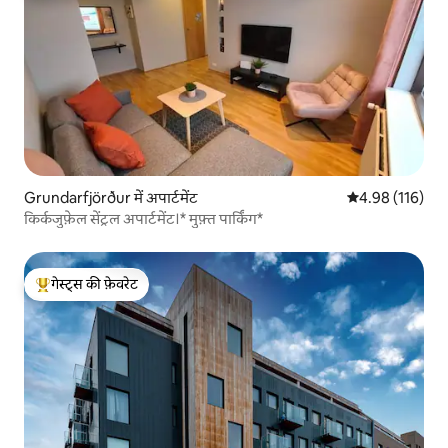
Grundarfjörður में अपार्टमेंट
औसत रेटिंग 5 में स
4.98 (116)
किर्कजुफ़ेल सेंट्रल अपार्टमेंट।* मुफ़्त पार्किंग*
गेस्ट्स की फ़ेवरेट
गेस्ट्स का टॉप फ़ेवरेट