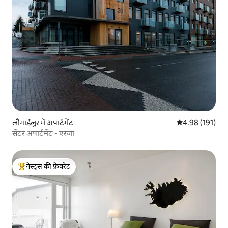
लौगार्डलुर में अपार्टमेंट
औसत रेटिंग 5 में स
4.98 (191)
सेंटर अपार्टमेंट - एस्जा
गेस्ट्स की फ़ेवरेट
गेस्ट्स का टॉप फ़ेवरेट