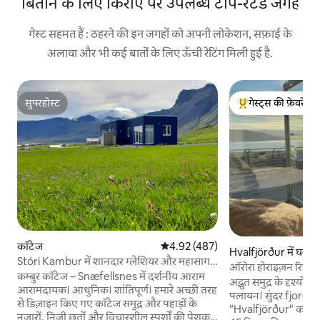
बिताने के लिए किराए पर उपलब्ध टॉप-रेटेड जगहें
गेस्ट सहमत हैं : ठहरने की इन जगहों को अपनी लोकेशन, सफ़ाई के
अलावा और भी कई बातों के लिए ऊँची रेटिंग मिली हुई है.
सुपरहोस्ट
गेस्ट्स की फ़ेवरेट
सुपरहोस्ट
गेस्ट्स का टॉप फ़ेवरेट
कॉटेज
औसत रेटिंग 5 में से 4.92, 487 समीक्षाएँ
4.92 (487)
Hvalfjörður में घर
Stóri Kambur में शानदार ग्लेशियर और महासागर
ऑरोरा होराइज़न रिट्रीट
का नज़ारा
कम्बुर कॉटेज – Snæfellsnes में दर्शनीय आराम
अद्भुत समुद्र के दृश्यों
आरामदायक। आधुनिक। शांतिपूर्ण। हमारे अच्छी तरह
पलायन। सुंदर fjord में 
से डिज़ाइन किए गए कॉटेज समुद्र और पहाड़ों के
"Hvalfjörður" कहा जा
नज़ारों, निजी छतों और विचारशील स्पर्शों की पेशकश