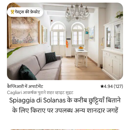
गेस्ट्स की फ़ेवरेट
गेस्ट्स का टॉप फ़ेवरेट
कैग्लिआरी में अपार्टमेंट
औसत रेटिंग 5 में स
4.94 (127)
Cagliari आकर्षक पुराने शहर व्हाइट सुइट
Spiaggia di Solanas के करीब छुट्टियाँ बिताने
के लिए किराए पर उपलब्ध अन्य शानदार जगहें