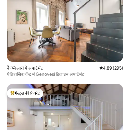
कैग्लिआरी में अपार्टमेंट
औसत रेटिंग 5 में स
4.89 (295)
ऐतिहासिक केंद्र में Genovesi डिज़ाइन अपार्टमेंट
गेस्ट्स की फ़ेवरेट
गेस्ट्स का टॉप फ़ेवरेट