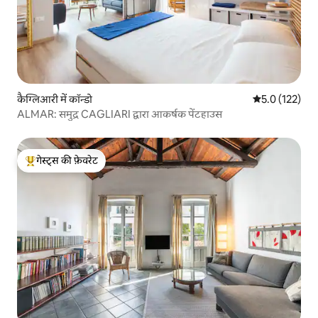
कैग्लिआरी में कॉन्डो
औसत रेटिंग 5 में 
5.0 (122)
ALMAR: समुद्र CAGLIARI द्वारा आकर्षक पेंटहाउस
गेस्ट्स की फ़ेवरेट
गेस्ट्स का टॉप फ़ेवरेट