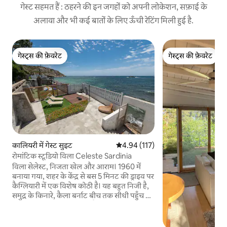
गेस्ट सहमत हैं : ठहरने की इन जगहों को अपनी लोकेशन, सफ़ाई के
अलावा और भी कई बातों के लिए ऊँची रेटिंग मिली हुई है.
गेस्ट्स की फ़ेवरेट
गेस्ट्स की फ़ेवरेट
गेस्ट्स की फ़ेवरेट
गेस्ट्स की फ़ेवरेट
कालियरी में गेस्ट सुइट
औसत रेटिंग 5 में से 4.94, 117 समीक्षाएँ
4.94 (117)
रोमांटिक स्टूडियो विला Celeste Sardinia
विला सेलेस्ट, निजता खेल और आराम। 1960 में
बनाया गया, शहर के केंद्र से बस 5 मिनट की ड्राइव पर
कैग्लियारी में एक विशेष कोठी है। यह बहुत निजी है,
समुद्र के किनारे, कैला बर्नाट बीच तक सीधी पहुँच के
साथ, चट्टानों से होकर गुज़रता है। पीछे की पहाड़ियाँ
लुभावने नज़ारों और प्राचीन स्मारकों को दिखाती हैं,
जो ट्रैकिंग या माउंटेन बाइकिंग के लिए बिल्कुल सही