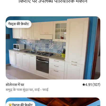
किराए पर उपलब्ध पारिवारिक मकान
गेस्ट्स की फ़ेवरेट
गेस्ट्स की फ़ेवरेट
सोलेनास में घर
औसत रेटिंग 5 में स
4.91 (107)
समुद्र के पास सुंदर घर, वाई - फाई
गेस्ट्स की फ़ेवरेट