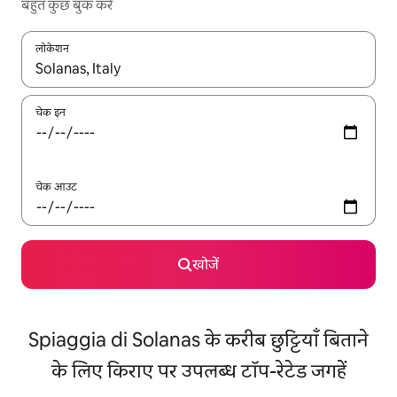
बहुत कुछ बुक करें
लोकेशन
नतीजों के उपलब्ध होने पर, अप और डाउन 'ऐरो की' का इस्तेमाल करके नेविगेट करें
चेक इन
चेक आउट
खोजें
Spiaggia di Solanas के करीब छुट्टियाँ बिताने
के लिए किराए पर उपलब्ध टॉप-रेटेड जगहें