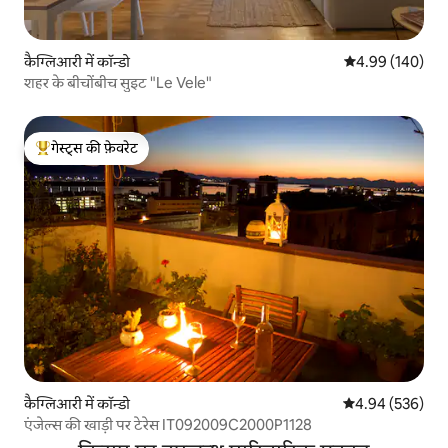
कैग्लिआरी में कॉन्डो
औसत रेटिंग 5 में स
4.99 (140)
शहर के बीचोंबीच सुइट "Le Vele"
गेस्ट्स की फ़ेवरेट
गेस्ट्स का टॉप फ़ेवरेट
कैग्लिआरी में कॉन्डो
औसत रेटिंग 5 में स
4.94 (536)
एंजेल्स की खाड़ी पर टेरेस IT092009C2000P1128