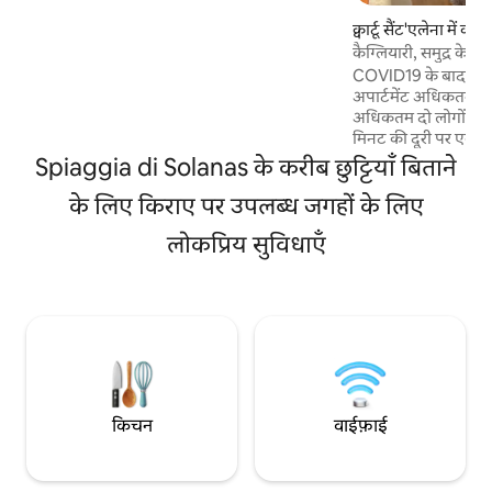
हैं। घर के पास 3 बेहतरीन रेस्टोरेंट हैं। कार की
क्वार्टू सैंट'एलेना में कोठ
सिफ़ारिश की जाती है, एसयूवी बेहतर होती है, क्योंकि
कैग्लियारी, समुद्र के प
कुछ जगहों पर सड़क थोड़ी ऊबड़ - खाबड़ होती है।
COVID19 के बाद पूरी त
पार्किंग मुफ़्त है।
अपार्टमेंट अधिकतम नि
अधिकतम दो लोगों के लि
मिनट की दूरी पर एक छो
इसमें एक डबल बेडरूम, 
Spiaggia di Solanas के करीब छुट्टियाँ बिताने
किचन, लाउंज एरिया, व
के लिए किराए पर उपलब्ध जगहों के लिए
कंडीशनिंग है। लकड़ी क
बना फ़र्नीचर। बगीचे के 
लोकप्रिय सुविधाएँ
हुआ, यह उन लोगों के लि
और समुद्र से प्यार करते 
उद्यान क्षेत्र के साथ निजी 
किचन
वाईफ़ाई