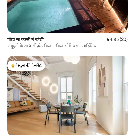
पोर्टो सा रुक्सी में कोठी
औसत रेटिंग 5 में 
4.95 (20)
जकूज़ी के साथ सीफ़्रंट विला - विलासीमियस - सार्डिनिया
गेस्ट्स की फ़ेवरेट
गेस्ट्स का टॉप फ़ेवरेट