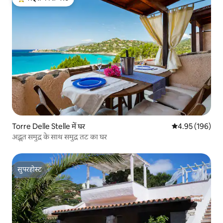
गेस्ट्स का टॉप फ़ेवरेट
Torre Delle Stelle में घर
औसत रेटिंग 5 में स
4.95 (196)
अद्भुत समुद्र के साथ समुद्र तट का घर
सुपरहोस्ट
सुपरहोस्ट