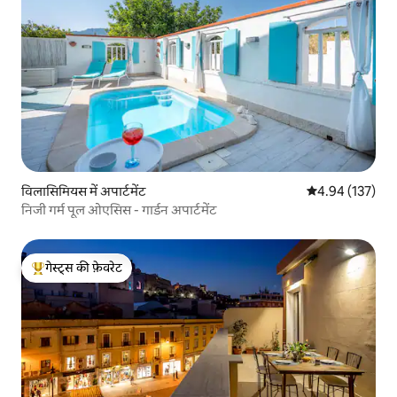
विलासिमियस में अपार्टमेंट
औसत रेटिंग 5 में स
4.94 (137)
निजी गर्म पूल ओएसिस - गार्डन अपार्टमेंट
गेस्ट्स की फ़ेवरेट
गेस्ट्स का टॉप फ़ेवरेट