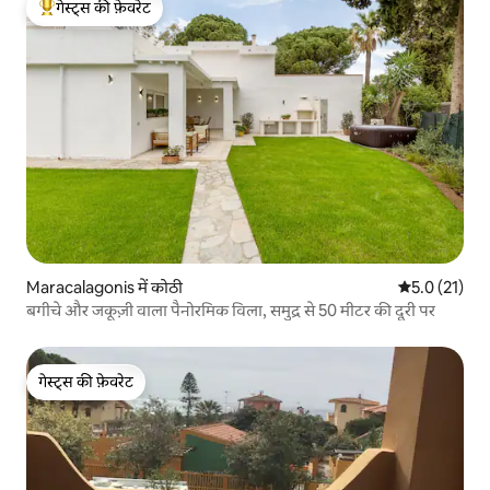
गेस्ट्स की फ़ेवरेट
गेस्ट्स का टॉप फ़ेवरेट
Maracalagonis में कोठी
औसत रेटिंग 5 मे
5.0 (21)
बगीचे और जकूज़ी वाला पैनोरमिक विला, समुद्र से 50 मीटर की दूरी पर
गेस्ट्स की फ़ेवरेट
गेस्ट्स की फ़ेवरेट