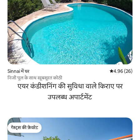
Sinnai में घर
औसत रेटिंग 5 में 
4.96 (26)
निजी पूल के साथ खूबसूरत कोठी
एयर कंडीशनिंग की सुविधा वाले किराए पर
उपलब्ध अपार्टमेंट
गेस्ट्स की फ़ेवरेट
गेस्ट्स की फ़ेवरेट