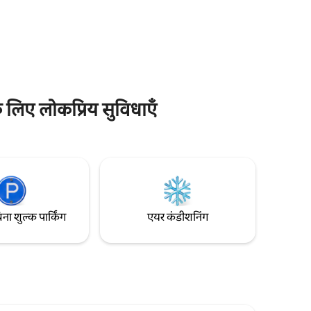
बेडरूम में एक किंग बेड और दो क्वीन बेड हैं, जो
र, बेहतरीन
परिवारों या समूहों के लिए बिलकुल सही हैं। निजी पूल,
के करीब!
चट्टान के किनारे मौजूद स्पा, पूरी तरह से सुसज्जित
या डोरडो
किचन, विशाल लिविंग एरिया और अपने समुद्र के
किनारे मौजूद टेरेस से कैरिबियन के अविस्मरणीय
सूर्यास्त का मज़ा लें।
े लिए लोकप्रिय सुविधाएँ
िना शुल्क पार्किंग
एयर कंडीशनिंग