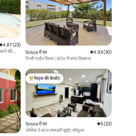
औसत रेटिंग 5 में से 4.87, 23 समीक्षाएँ
4.87 (23)
ो आने की
Sosúa में घर
औसत रेटिंग 5 में से 4.93, 3
4.93 (30)
निजी गार्डन विला | SOV में शांत ठिकाना
गेस्ट्स की फ़ेवरेट
गेस्ट्स का टॉप फ़ेवरेट
Sosúa में घर
औसत रेटिंग 5 में से 5, 2
5 (22)
जोसेफ 5 स्टार लक्ज़री सुईट सोसुआ