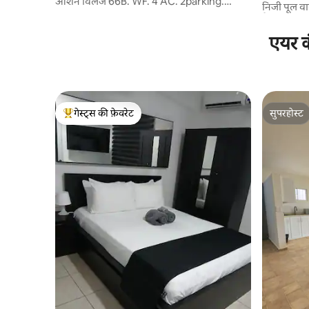
ओशन विलेज 66B. WF. 4 AC. 2parking.
निजी पूल वाल
4tv.netflix
पैदल दूरी
एयर क
गेस्ट्स की फ़ेवरेट
सुपरहोस्ट
गेस्ट्स का टॉप फ़ेवरेट
सुपरहोस्ट