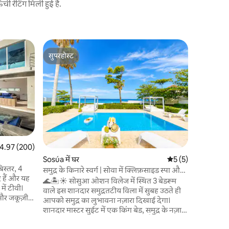
 रेटिंग मिली हुई है.
Sosúa में अ
सुपरहोस्ट
गेस्ट्स की
लक्ज़री 3B
सुपरहोस्ट
गेस्ट्स की
दूरी पर है!
नया!! सोसुआ
आराम और शै
में एक पूर
रूम है जिस
एक फ्लैट - स
निजी बाथरू
बाहरी भोजन 
निजी छत की 
त रेटिंग 5 में से 4.97, 200 समीक्षाएँ
4.97 (200)
सोसुआ के स
Sosúa में घर
औसत रेटिंग 5 में से 5, 
5 (5)
जो इसे सोसु
िस्तर, 4
बनाता है।
समुद्र के किनारे स्वर्ग | सोवा में क्लिफ़साइड स्पा और
 हैं और यह
पूल
🌊🏝️☀️ सोसुआ ओशन विलेज में स्थित 3 बेडरूम
में टीवी।
वाले इस शानदार समुद्रतटीय विला में सुबह उठते ही
 और जकूज़ी
आपको समुद्र का लुभावना नज़ारा दिखाई देगा।
शानदार मास्टर सुईट में एक किंग बेड, समुद्र के नज़ारे
ीं, 3 रातों
वाला सोकिंग टब और आउटडोर शावर है। अतिरिक्त
वा, सुंदर