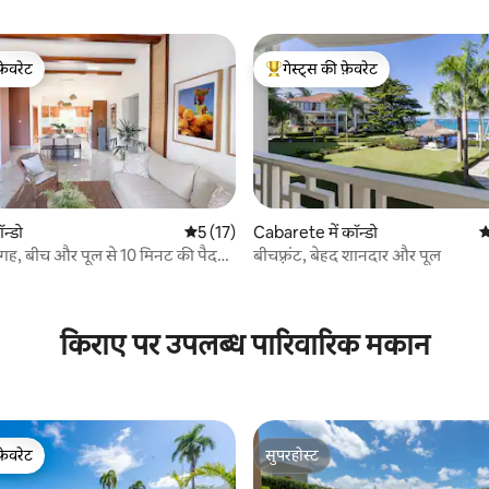
फ़ेवरेट
गेस्ट्स की फ़ेवरेट
फ़ेवरेट
गेस्ट्स का टॉप फ़ेवरेट
न्डो
औसत रेटिंग 5 में से 5, 17 समीक्षाएँ
5 (17)
Cabarete में कॉन्डो
औ
गह, बीच और पूल से 10 मिनट की पैदल
बीचफ़्रंट, बेहद शानदार और पूल
 समीक्षाएँ
किराए पर उपलब्ध पारिवारिक मकान
फ़ेवरेट
सुपरहोस्ट
फ़ेवरेट
सुपरहोस्ट