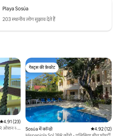
Playa Sosúa
203 स्थानीय लोग सुझाव देते हैं
गेस्ट्स की फ़ेवरेट
गेस्ट्स की फ़ेवरेट
औसत रेटिंग 5 में से 4.91, 23 समीक्षाएँ
4.91 (23)
R ओशन व्यू
Sosúa में कॉन्डो
औसत रेटिंग 5 में से 4.92, 1
4.92 (12)
Hispaniola Sol 2BR कोंडो - एलिसिया बीच प्रॉपर्टी