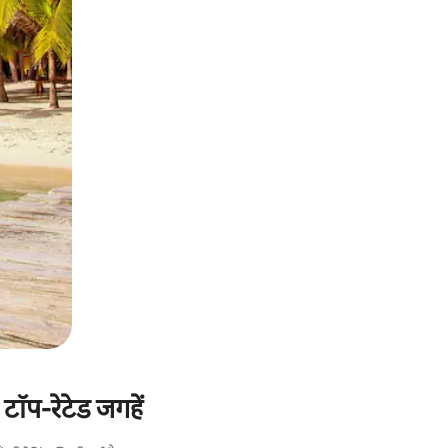
टॉप-रेटेड जगहें