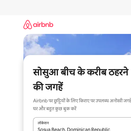
इसे
छोड़कर
सीधा
कॉन्टेंट
पर
जाएँ
सोसुआ बीच के करीब ठहरने
की जगहें
Airbnb पर छुट्टियों के लिए किराए पर उपलब्ध अनोखी जगहे
घर और बहुत कुछ बुक करें
लोकेशन
नतीजों के उपलब्ध होने पर, अप और डाउन 'ऐरो की' का इस्तेमाल 