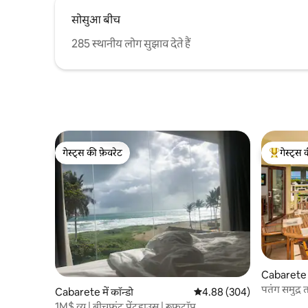
सोसुआ बीच
285 स्थानीय लोग सुझाव देते हैं
गेस्ट्स की फ़ेवरेट
गेस्ट्स 
गेस्ट्स की फ़ेवरेट
गेस्ट्स का 
Cabarete मे
पतंग समुद्र 
Cabarete में कॉन्डो
औसत रेटिंग 5 में से 4.88, 304
4.88 (304)
कोंडो
1M$ व्यू | बीचफ़्रंट पेंटहाउस | रूफ़टॉप