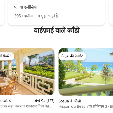
प्लाया एलीसिया
395 स्थानीय लोग सुझाव देते हैं
वाईफ़ाई वाले काँडो
की फ़ेवरेट
गेस्ट्स की फ़ेवरेट
टॉप फ़ेवरेट
गेस्ट्स की फ़ेवरेट
ं कॉन्डो
औसत रेटिंग 5 में से 4.94, 127 समीक्षाएँ
4.94 (127)
Sosúa में कॉन्डो
तट पर बड़ा, उज्ज्वल शानदार किंग बेड
Hispaniola Beach पर प्रीमियम 3 - B
 समीक्षाएँ
कॉन्डो!