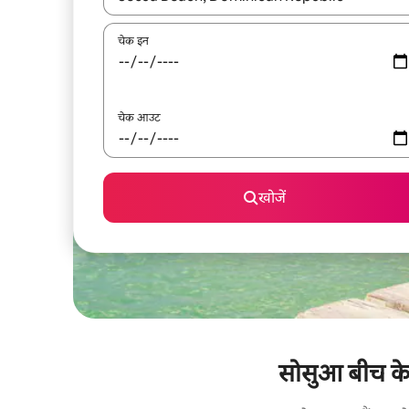
चेक इन
चेक आउट
खोजें
सोसुआ बीच के क