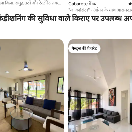
ा विला, समुद्र तटों और रेस्टोरेंट तक
Cabarete में घर
औस
"ला कासिटा" - आँगन के साथ आरामदाय
का अपार्टमेंट
ंडीशनिंग की सुविधा वाले किराए पर उपलब्ध अपार
गेस्ट्स की फ़ेवरेट
गेस्ट्स की फ़ेवरेट