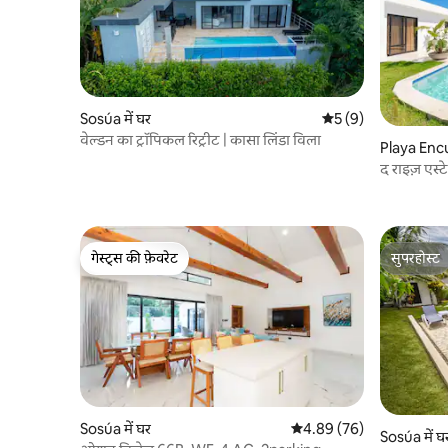
Sosúa में घर
औसत रेटिंग 5 में से 5, 
5 (9)
वेल्डन का ट्रॉपिकल रिट्रीट | कासा लिंडा विला
Playa Encu
द राइज़ एस्ट
गेस्ट्स की फ़ेवरेट
सुपरहोस्ट
गेस्ट्स की फ़ेवरेट
सुपरहोस्ट
Sosúa में घर
औसत रेटिंग 5 में से 4.89, 76
4.89 (76)
Sosúa में घ