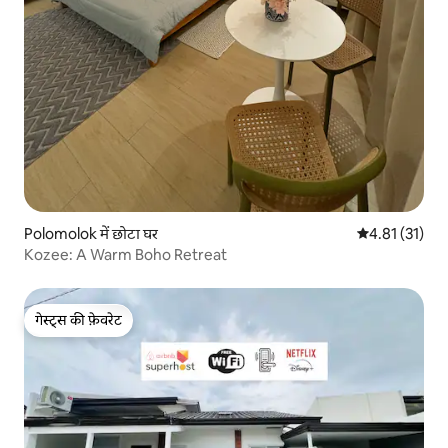
Polomolok में छोटा घर
औसत रेटिंग 5 में
4.81 (31)
Kozee: A Warm Boho Retreat
गेस्ट्स की फ़ेवरेट
गेस्ट्स की फ़ेवरेट