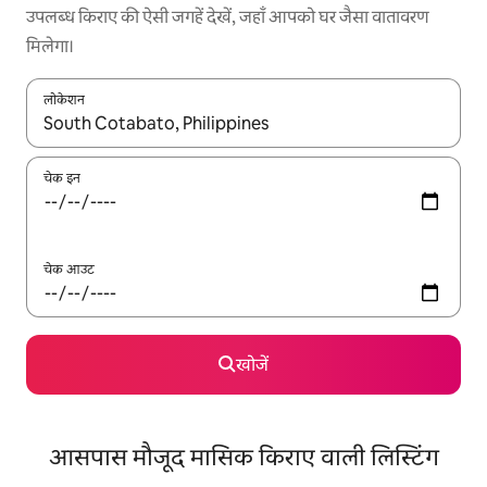
उपलब्ध किराए की ऐसी जगहें देखें, जहाँ आपको घर जैसा वातावरण
मिलेगा।
लोकेशन
नतीजों के उपलब्ध होने पर, अप और डाउन 'ऐरो की' का इस्तेमाल करके नेविगेट करें
चेक इन
चेक आउट
खोजें
आसपास मौजूद मासिक किराए वाली लिस्टिंग