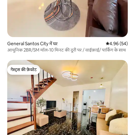
General Santos City में घर
औसत रेटिंग 5 में 
4.96 (54)
आधुनिक 2BR/SM मॉल-10 मिनट की दूरी पर / वाईफ़ाई/ पार्किंग के साथ
गेस्ट्स की फ़ेवरेट
गेस्ट्स की फ़ेवरेट