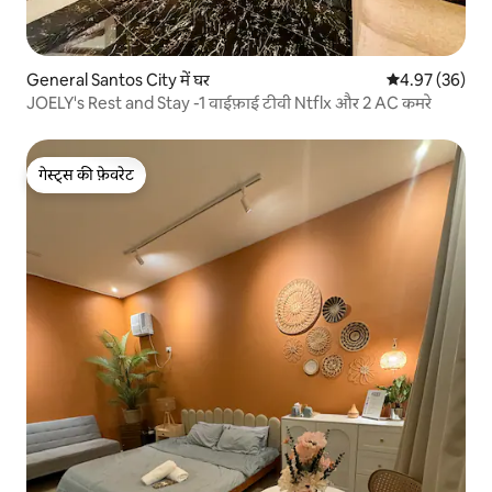
General Santos City में घर
औसत रेटिंग 5 में 
4.97 (36)
JOELY's Rest and Stay -1 वाईफ़ाई टीवी Ntflx और 2 AC कमरे
गेस्ट्स की फ़ेवरेट
गेस्ट्स की फ़ेवरेट