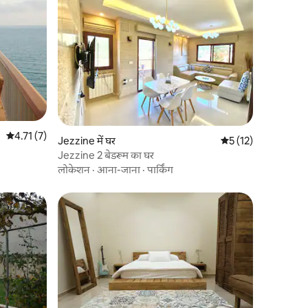
औसत रेटिंग 5 में से 4.71, 7 समीक्षाएँ
4.71 (7)
Jezzine में घर
औसत रेटिंग 5 में से 5, 1
5 (12)
Jezzine 2 बेडरूम का घर
लोकेशन
·
आना-जाना
·
पार्किंग