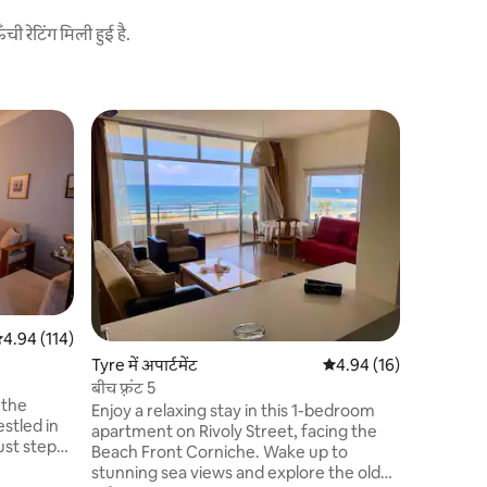
 रेटिंग मिली हुई है.
Maghdouc
सुपरहोस्ट
प्रामाणिक 
सुपरहोस्ट
Magdouche 
आपका स्वागत
एक आकर्षक 
सजावट और 
तुरंत घर जै
किफ़ायत
·
स्वर्ग है, 
अपने पाक 
है। हमारा आ
सत रेटिंग 5 में से 4.94, 114 समीक्षाएँ
4.94 (114)
इसे एक याद
Tyre में अपार्टमेंट
औसत रेटिंग 5 में से 4.94, 1
4.94 (16)
बनाता है। ह
ठहरने का म
बीच फ़्रंट 5
 the
Enjoy a relaxing stay in this 1-bedroom
stled in
apartment on Rivoly Street, facing the
ust steps
Beach Front Corniche. Wake up to
e city’s
stunning sea views and explore the old