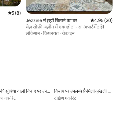
औसत रेटिंग 5 में से 5, 8 समीक्षाएँ
5 (8)
Jezzine में छुट्टी बिताने का घर
औसत रेटिंग 5 में से 4.95, 2
4.95 (20)
चेज़ सोफ़ी जज़ीन में एक छोटा - सा अपार्टमेंट है।
लोकेशन
·
किफ़ायत
·
चेक इन
पूल की सुविधा वाली किराए पर उपलब्ध लिस्टिंग
किराए पर उपलब्ध फ़ैमिली-फ़्रेंडली लिस्टिंग
िण गवर्नरेट
दक्षिण गवर्नरेट