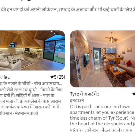
रने की इन जगहों को अपनी लोकेशन, सफ़ाई के अलावा और भी कई बातों के लिए ऊँची
लॉफ़्ट
औसत रेटिंग 5 में से 5, 25 समीक्षाएँ
5 (25)
ाड़ के नज़ारे के बीचों - बीच आरामदायक
मिली शैले साल भर घूमने - फिरने के लिए
Tyre में अपार्टमेंट
औ
 देती हैं। सर्दियों में आस - पास के
इनटाउन
े का मज़ा लें, फ़ायरप्लेस के पास आराम
Old is gold—and our InnTown
, आकर्षक बाथरूम में आराम करें। गर्मियों
apartments let you experience
के पास सूरज को भिगोएँ और दोस्तों के
लोकेशन
·
मेहमाननवाज़ी
timeless charm of Tyr (Sour). Ne
यू की मेज़बानी करें और जेज़ीन की जीवंत
the heart of the old souks and j
 और नाइटलाइफ़ का जायज़ा लें। आपकी
 समीक्षाएँ
from Al Sebbat Street, one of th
 चीज़ के साथ पूरी तरह से सुसज्जित,
परिवार
·
लोकेशन
·
पैदल चलने लायक