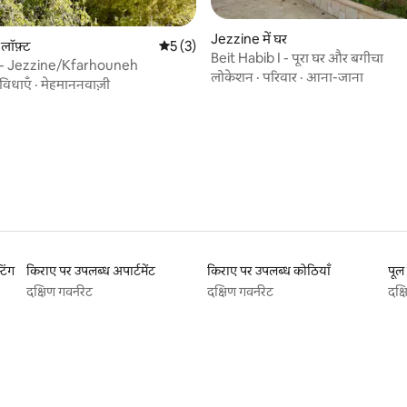
Jezzine में घर
लॉफ़्ट
औसत रेटिंग 5 में से 5, 3 समीक्षाएँ
5 (3)
Beit Habib I - पूरा घर और बगीचा
 समीक्षाएँ
 - Jezzine/Kfarhouneh
लोकेशन
·
परिवार
·
आना-जाना
ुविधाएँ
·
मेहमाननवाज़ी
टिंग
किराए पर उपलब्ध अपार्टमेंट
किराए पर उपलब्ध कोठियाँ
दक्षिण गवर्नरेट
दक्षिण गवर्नरेट
दक्ष