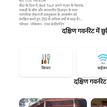
एमिली शैले
बीट टाउट गेस्टहाउस
आदर्श रिट्र
सैदा के दिल में, Beit Tout अपने पत्थर के मेहराब,
नज़ारे से पूर
लकड़ी के बीम और कालातीत डिज़ाइन के साथ
पारंपरिक लेबनानी वास्तुकला के आकर्षण को
संरक्षित करते हुए 250 से अधिक वर्षों से खड़ा है।
इसके केंद्र में, 150 साल पुराना एक भव्य शहतूत का
परिवार
·
लोकेशन
·
एयर कंडीशनिंग
पेड़ बगीचे को जीवन से भर देता है, जो छाया और
दक्षिण गवर्नरेट में 
शांति प्रदान करता है। इस अनोखे घर और उसके प्यारे
पेड़ से प्रेरित होकर, Beit Tout - जिसका अर्थ है
"शहतूत का घर" का जन्म हुआ था, जिसमें मेहमानों को
इतिहास, प्रकृति और गर्मजोशी से भरे लेबनानी
आतिथ्य का अनुभव करने के लिए आमंत्रित किया
गया था। अपनी बुकिंग अभी बुक करें!
किचन
वाईफ़
दक्षिण गवर्नरे