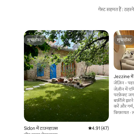
गेस्ट सहमत हैं : ठह
सुपरहोस्ट
सुपरहोस्ट
सुपरहोस्ट
सुपरहोस्ट
Jezzine में 
जेज़िन - पह
शैले
जेज़ीन में ए
परफ़ेक्ट जगह
बर्फ़ीले झरन
करें और गर्म
में, जकूज़ी 
किफ़ायत
·
साथ बारबेक्
गतिविधियों
Sidon में टाउनहाउस
औसत रेटिंग 5 में से 4.91, 47
4.91 (47)
ज़रूरत की हर