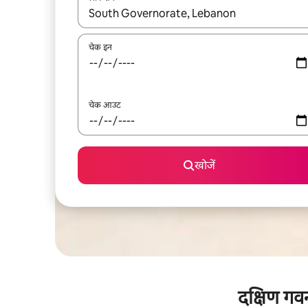
नतीजों के उपलब्ध होने पर, अप और डाउन 'ऐरो की' का इस्तेमाल 
चेक इन
चेक आउट
खोजें
दक्षिण गवर्