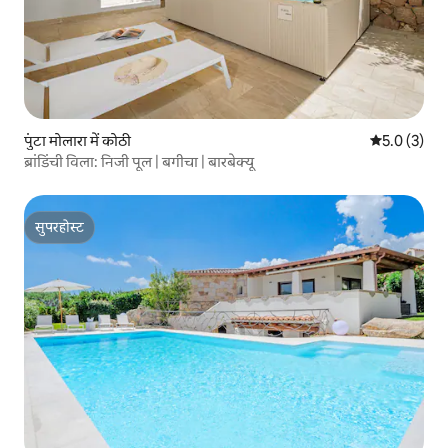
पुंटा मोलारा में कोठी
औसत रेटिंग 5 म
5.0 (3)
ब्रांडिंची विला: निजी पूल | बगीचा | बारबेक्यू
सुपरहोस्ट
सुपरहोस्ट