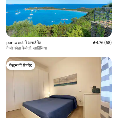
punta est में अपार्टमेंट
औसत रेटिंग 5 में 
4.76 (68)
कैपो कोडा कैवेलो, सार्डिनिया
गेस्ट्स की फ़ेवरेट
गेस्ट्स की फ़ेवरेट