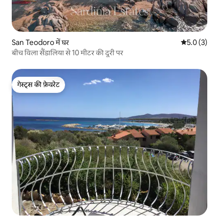
San Teodoro में घर
औसत रेटिंग 5 म
5.0 (3)
बीच विला सैंडालिया से 10 मीटर की दूरी पर
गेस्ट्स की फ़ेवरेट
गेस्ट्स की फ़ेवरेट