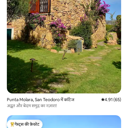
Punta Molara, San Teodoro में कॉटेज
औसत रेटिंग 5 में 
4.91 (65)
अद्भुत और बेदम समुद्र का नज़ारा!
गेस्ट्स की फ़ेवरेट
गेस्ट्स का टॉप फ़ेवरेट