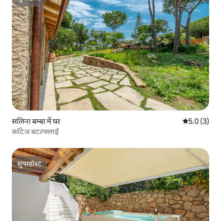
सुपरहोस्ट
सलिना बम्बा में घर
औसत रेटिंग 5 म
5.0 (3)
कॉटेज बटरफ्लाई
सुपरहोस्ट
सुपरहोस्ट