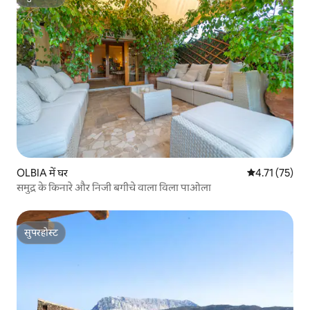
सुपरहोस्ट
OLBIA में घर
औसत रेटिंग 5 में
4.71 (75)
समुद्र के किनारे और निजी बगीचे वाला विला पाओला
सुपरहोस्ट
सुपरहोस्ट