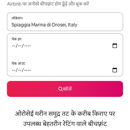
Airbnb पर अनोखे बीचफ़्रंट होम ढूँढ़ें और बुक करें
लोकेशन
नतीजों के उपलब्ध होने पर, अप और डाउन 'ऐरो की' का इस्तेमाल करके नेविगेट करें
चेक इन
चेक आउट
खोजें
ओरोसेई मरीन समुद्र तट के करीब किराए पर
उपलब्ध बेहतरीन रेटिंग वाले बीचफ़्रंट