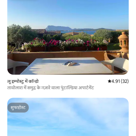
लू इम्पोस्टु में कॉन्डो
औसत रेटिंग 5 में 
4.91 (32)
तावोलारा में समुद्र के नज़ारे वाला पुंटाल्डिया अपार्टमेंट
सुपरहोस्ट
सुपरहोस्ट