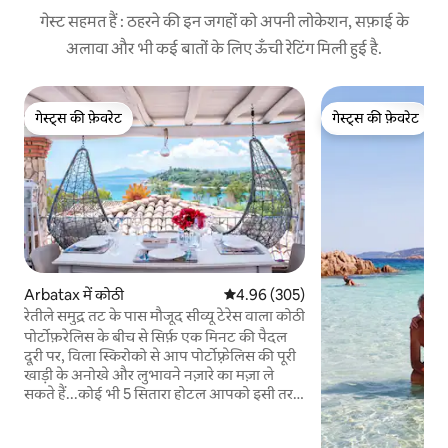
गेस्ट सहमत हैं : ठहरने की इन जगहों को अपनी लोकेशन, सफ़ाई के
अलावा और भी कई बातों के लिए ऊँची रेटिंग मिली हुई है.
गेस्ट्स की फ़ेवरेट
गेस्ट्स की फ़ेवरेट
गेस्ट्स की फ़ेवरेट
गेस्ट्स की फ़ेवरेट
Arbatax में कोठी
औसत रेटिंग 5 में से 4.96, 305 समीक्षाएँ
4.96 (305)
रेतीले समुद्र तट के पास मौजूद सीव्यू टेरेस वाला कोठी
पोर्टोफ़रेलिस के बीच से सिर्फ़ एक मिनट की पैदल
दूरी पर, विला स्किरोको से आप पोर्टोफ़्रेलिस की पूरी
खाड़ी के अनोखे और लुभावने नज़ारे का मज़ा ले
सकते हैं...कोई भी 5 सितारा होटल आपको इसी तरह
का अनुभव नहीं दे सकता! आप समुद्र तट, प्राचीन
सरैसेन टॉवर की प्रशंसा कर सकते हैं या बस आराम