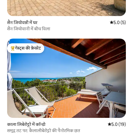
सैन जियोवन्नी में घर
औसत रेटिंग 5 म
5.0 (5)
सैन जियोवानी में बीच विला
गेस्ट्स की फ़ेवरेट
गेस्ट्स का टॉप फ़ेवरेट
काला लिबेरोट्टो में कॉन्डो
औसत रेटिंग 5 मे
5.0 (19)
समुद्र तट पर: कैलालीबेरोट्टो की पैनोरमिक छत