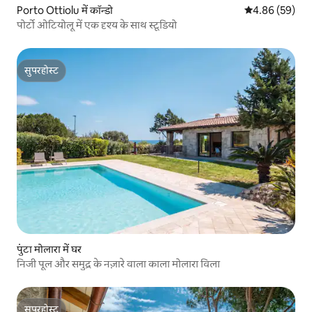
Porto Ottiolu में कॉन्डो
औसत रेटिंग 5 में 
4.86 (59)
पोर्टो ओटियोलू में एक दृश्य के साथ स्टूडियो
सुपरहोस्ट
सुपरहोस्ट
पुंटा मोलारा में घर
निजी पूल और समुद्र के नज़ारे वाला काला मोलारा विला
सुपरहोस्ट