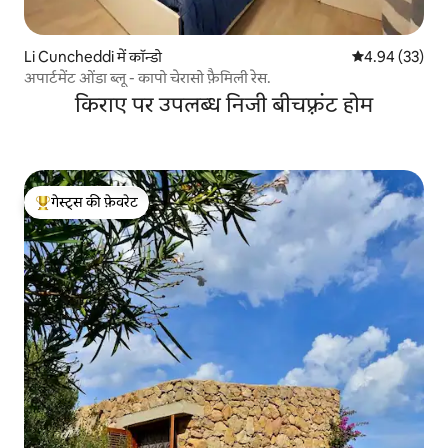
Li Cuncheddi में कॉन्डो
औसत रेटिंग 5 में 
4.94 (33)
अपार्टमेंट ओंडा ब्लू - कापो चेरासो फ़ैमिली रेस.
किराए पर उपलब्ध निजी बीचफ़्रंट होम
गेस्ट्स की फ़ेवरेट
गेस्ट्स का टॉप फ़ेवरेट