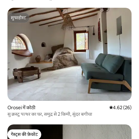
सुपरहोस्ट
सुपरहोस्ट
Orosei में कोठी
औसत रेटिंग 5 में 
4.62 (26)
सु क्रस्टू पत्थर का घर, समुद्र से 2 किमी, सुंदर बगीचा
गेस्ट्स की फ़ेवरेट
गेस्ट्स की फ़ेवरेट