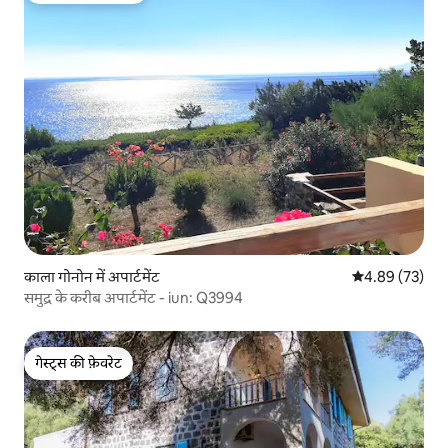
काला गोनोन में अपार्टमेंट
औसत रेटिंग 5 में 
4.89 (73)
समुद्र के करीब अपार्टमेंट - iun: Q3994
गेस्ट्स की फ़ेवरेट
गेस्ट्स की फ़ेवरेट