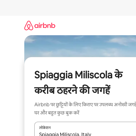
इसे
छोड़कर
सीधा
कॉन्टेंट
पर
जाएँ
Spiaggia Miliscola के
करीब ठहरने की जगहें
Airbnb पर छुट्टियों के लिए किराए पर उपलब्ध अनोखी जगहे
घर और बहुत कुछ बुक करें
लोकेशन
नतीजों के उपलब्ध होने पर, अप और डाउन 'ऐरो की' का इस्तेमाल 