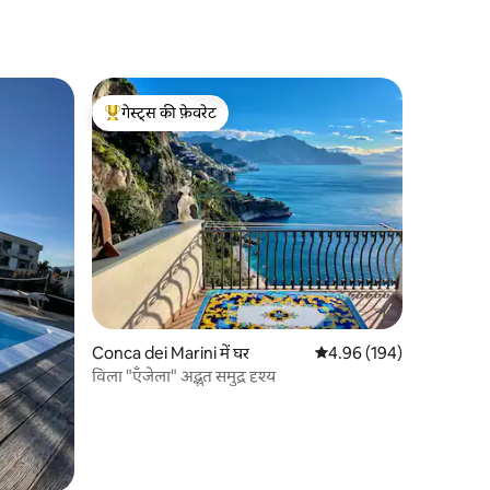
गेस्ट्स की फ़ेवरेट
गेस्ट्स का टॉप फ़ेवरेट
Conca dei Marini में घर
औसत रेटिंग 5 में से 4.96, 19
4.96 (194)
विला "एँजेला" अद्भुत समुद्र दृश्य