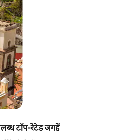
ब्ध टॉप-रेटेड जगहें