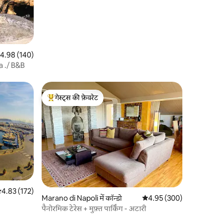
त रेटिंग 5 में से 4.98, 140 समीक्षाएँ
4.98 (140)
Ta ./ B&B
गेस्ट्स की फ़ेवरेट
गेस्ट्स का टॉप फ़ेवरेट
सत रेटिंग 5 में से 4.83, 172 समीक्षाएँ
4.83 (172)
Marano di Napoli में कॉन्डो
औसत रेटिंग 5 में से 4.95, 30
4.95 (300)
पैनोरमिक टेरेस + मुफ़्त पार्किंग - अटारी