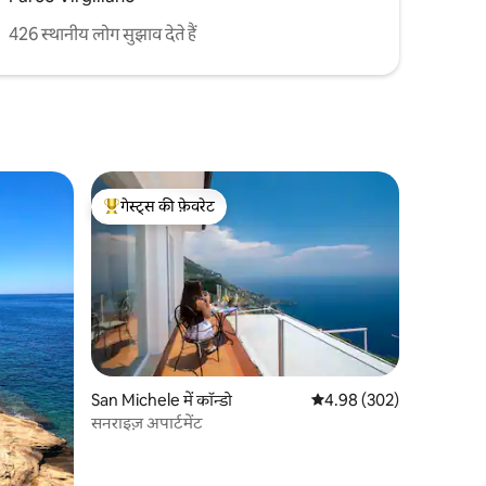
426 स्थानीय लोग सुझाव देते हैं
गेस्ट्स की फ़ेवरेट
गेस्ट्स का टॉप फ़ेवरेट
San Michele में कॉन्डो
औसत रेटिंग 5 में से 4.98, 30
4.98 (302)
सनराइज़ अपार्टमेंट