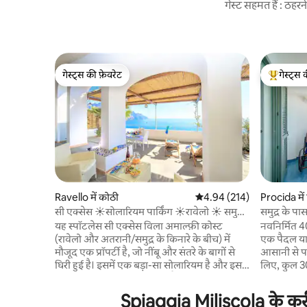
गेस्ट सहमत हैं : ठह
गेस्ट्स की फ़ेवरेट
गेस्ट्स 
गेस्ट्स की फ़ेवरेट
गेस्ट्स का 
Ravello में कोठी
औसत रेटिंग 5 में से 4.94, 214
4.94 (214)
Procida में
सी एक्सेस ☀️सोलारियम पार्किंग ☀️रावेलो ☀️ समुद्र
समुद्र के पा
तट
यह स्पॉटलेस सी एक्सेस विला अमाल्फ़ी कोस्ट
नवनिर्मित 4
(रावेलो और अतरानी/समुद्र के किनारे के बीच) में
एक पैदल यात्र
मौजूद एक प्रॉपर्टी है, जो नींबू और संतरे के बागों से
आसानी से पह
घिरी हुई है। इसमें एक बड़ा-सा सोलारियम है और इससे
लिए, कुल 30 
सीधे समुद्र तक जाया जा सकता है। इसमें 3 मेहमान सो
छोटी छत स
सकते हैं। अतिरिक्त शुल्क पर पार्किंग की सुविधा
को नजरअंदाज
Spiaggia Miliscola के करीब
उपलब्ध है। किराए की कीमत में शामिल हैं : बिजली;
सलाखों, आइस