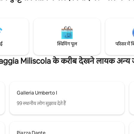
 दुकानें हैं। चियाया समुद्र तट पैर (20
आनंद लें। चाहे आप किसी रोमांटिक ठिकाने की
्सी नाव सेवा द्वारा पहुंचा जा सकता है।
तलाश कर रहे हों या पारिवारिक एडवेंचर 
 में सोरेंटो से प्रोसीडा तक हाइड्रोफ़ॉइल से
प्रॉपर्टी आपकी सभी ज़रूरतों को पूरा करती है। 
ाले यात्री सक्रिय होते हैं
के दिल में अपने ठहरने को वाकई यादगार
ाई
स्विमिंग पूल
परिसर में ब
aggia Miliscola के करीब देखने लायक अन्य ज
Galleria Umberto I
99 स्थानीय लोग सुझाव देते हैं
Piazza Dante