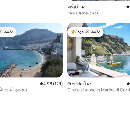
पांपेई में घर
औस
विलम अस्थायी घर में
की फ़ेवरेट
गेस्ट्स की फ़ेवरेट
टॉप फ़ेवरेट
गेस्ट्स का टॉप फ़ेवरेट
औसत रेटिंग 5 में से 4.98, 129 समीक्षाएँ
4.98 (129)
Procida में घर
औस
र के सामने एक छत
Cinzia's house in Marina di Corri