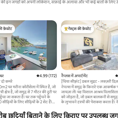
रने की इन जगहों को अपनी लोकेशन, सफ़ाई के अलावा और भी कई बातों के लिए ऊँची
की फ़ेवरेट
गेस्ट्स की फ़ेवरेट
टॉप फ़ेवरेट
गेस्ट्स का टॉप फ़ेवरेट
 समीक्षाएँ
 घर
औसत रेटिंग 5 में से 4.99, 172 समीक्षाएँ
4.99 (172)
नैप्लस में अपार्टमेंट
औ
स दो कमरे
[चिया सीफ़्रंट] डबल सुइट - लक्ज़री डिज
0m2 घर मरीना कोरीसेला में स्थित है, जो
नेपल्स में समुद्र के किनारे एक आकर्ष
ी क्षेत्र है, जो समुद्र से 7 मीटर की दूरी पर
जायज़ा लें। यह विशाल आश्रय विलासि
ुँचा जा सकता है। घर तक पहुँचने के
को जोड़ता है, जो डबल बालकनी से समुद
सीढ़ियों के लिए सीढ़ियों के 2 सेट हैं।
के लुभावने दृश्यों की पेशकश करता है। 
े आप मछुआरों की नौकाओं के आगमन
समृद्ध संस्कृति का अनुभव करें, पास के ट्रै
 कर सकते हैं। आस - पास रेस्तरां,
स्थानीय व्यंजनों का स्वाद लें, और परिवारों
 छुट्टियाँ बिताने के लिए किराए पर उपलब्ध जगह
क्रीम की दुकानें और स्थानीय
लिए एकदम सही दो विशाल सुइट की सु