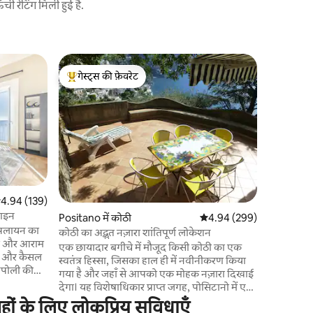
 रेटिंग मिली हुई है.
नैप्लस में कॉ
गेस्ट्स की फ़ेवरेट
गेस्ट्स की
वॉटर हाउस
गेस्ट्स का टॉप फ़ेवरेट
गेस्ट्स की
समुद्र के कि
मीटर की दूर
आपको हर तर
2 बाथरूम, 
बेडरूम के 
डिनर तैयार
आपके पास 
खा सकते है
सत रेटिंग 5 में से 4.94, 139 समीक्षाएँ
4.94 (139)
पर लटका हु
़ाइन
Positano में कोठी
औसत रेटिंग 5 में से 4.94, 29
4.94 (299)
पहुँचने के 
क पलायन का
आपको एक पर
कोठी का अद्भुत नज़ारा शांतिपूर्ण लोकेशन
ता और आराम
एक छायादार बगीचे में मौजूद किसी कोठी का एक
्र और कैसल
स्वतंत्र हिस्सा, जिसका हाल ही में नवीनीकरण किया
नेपोली की
गया है और जहाँ से आपको एक मोहक नज़ारा दिखाई
टोरिया में
देगा। यह विशेषाधिकार प्राप्त जगह, पोसिटानो में एक
 या जोड़ों के
चट्टानी चट्टान पर, समुद्र, पहाड़ों और देश के बीच, इस
ों के लिए लोकप्रिय सुविधाएँ
विधा का