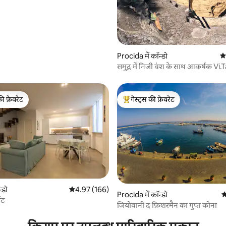
Procida में कॉन्डो
औस
समुद्र में निजी वंश के साथ आकर्षक Vi.
की फ़ेवरेट
गेस्ट्स की फ़ेवरेट
टॉप फ़ेवरेट
गेस्ट्स का टॉप फ़ेवरेट
न्डो
औसत रेटिंग 5 में से 4.97, 166 समीक्षाएँ
4.97 (166)
Procida में कॉन्डो
औ
 समीक्षाएँ
ंट
जियोवानी द फ़िशरमैन का गुप्त कोना