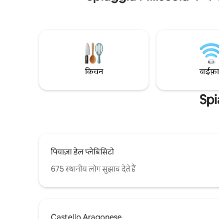
चादरें; तौलिए; वाई-फ़ाई और एयर कंडीशनर। ★
हस्तशिल्प की
सफ़ाई टीम को कीटाणुशोधन और सैनिटाइज़ेशन का
मिनट) या टैक
प्रशिक्षण दिया गया है। ⦿ दूरियाँ: रावेलो (3 किमी)
वसंत/गर्मियों
अमाल्फ़ी (1.5 किमी) अत्रानी (1 किमी) पोज़ितानो (17
परिवहन करने व
किमी) मिनोरी (2.5 किमी) कापरी द्वीप (नाव से)।
किचन
वाईफ़
Spi
पियाज़ा डेल प्लेबिसिटो
675 स्थानीय लोग सुझाव देते हैं
Castello Aragonese