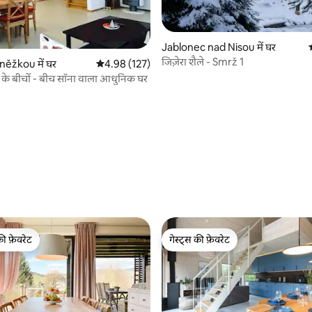
Jablonec nad Nisou में घर
जिज़ेरा शैले - Smrž 1
ěžkou में घर
औसत रेटिंग 5 में से 4.98, 127 समीक्षाएँ
4.98 (127)
े बीचों - बीच सॉना वाला आधुनिक घर
 समीक्षाएँ
की फ़ेवरेट
गेस्ट्स की फ़ेवरेट
टॉप फ़ेवरेट
गेस्ट्स की फ़ेवरेट