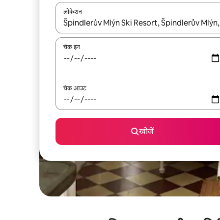
लोकेशन
नतीजों के उपलब्ध होने पर, अप और डाउन 'ऐरो की' का इस्तेमाल 
चेक इन
चेक आउट
खोजें