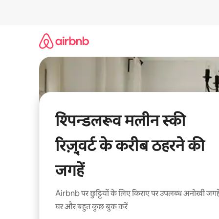
इसे
छोड़कर
सीधा
कॉन्टेंट
पर
जाएँ
श्पिन्डलरूव मलीन स्की
रिज़़्वर्ट के करीब ठहरने की
जगहें
Airbnb पर छुट्टियों के लिए किराए पर उपलब्ध अनोखी जगहे
घर और बहुत कुछ बुक करें