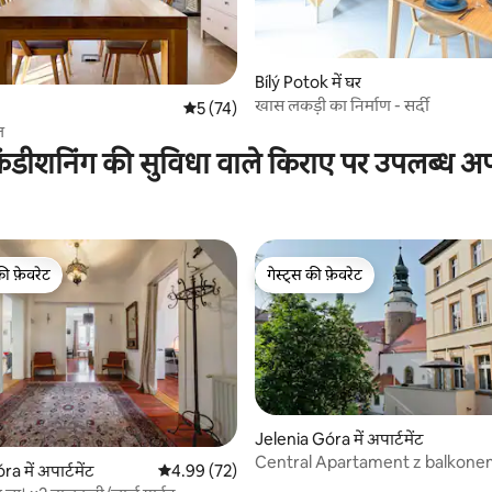
 समीक्षाएँ
Bílý Potok में घर
खास लकड़ी का निर्माण - सर्दी
औसत रेटिंग 5 में से 5, 74 समीक्षाएँ
5 (74)
ज
ंडीशनिंग की सुविधा वाले किराए पर उपलब्ध अपार
की फ़ेवरेट
गेस्ट्स की फ़ेवरेट
टॉप फ़ेवरेट
गेस्ट्स की फ़ेवरेट
5 समीक्षाएँ
Jelenia Góra में अपार्टमेंट
Central Apartament z balkon
a में अपार्टमेंट
औसत रेटिंग 5 में से 4.99, 72 समीक्षाएँ
4.99 (72)