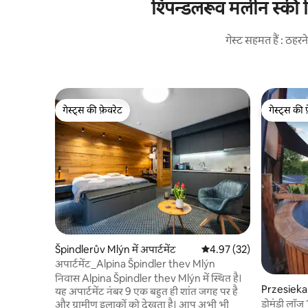
श्पिन्डलरूव मलीन स्की रि
गेस्ट सहमत हैं : ठह
गेस्ट्स की फ़ेवरेट
गेस्ट्स की 
गेस्ट्स की फ़ेवरेट
गेस्ट्स की 
Špindlerův Mlýn में अपार्टमेंट
औसत रेटिंग 5 में से 4.97, 32
4.97 (32)
अपार्टमेंट_Alpina Špindler thev Mlýn
निवास Alpina Špindler thev Mlýn में स्थित है।
Przesieka 
यह अपार्टमेंट नंबर 9 एक बहुत ही शांत जगह पर है
डोमंडी लॉज 
और ग्रामीण इलाकों को देखता है। आप अभी भी