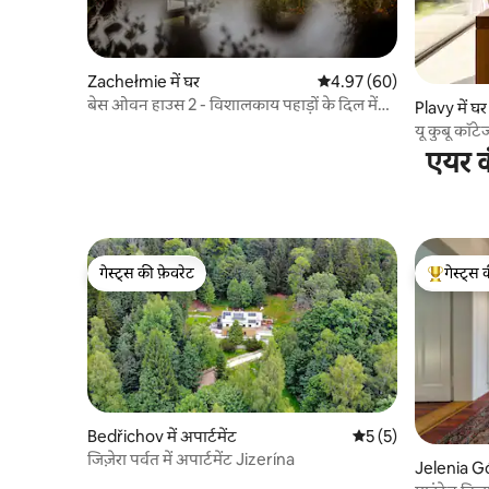
Zachełmie में घर
औसत रेटिंग 5 में से 4.97, 60
4.97 (60)
बेस ओवन हाउस 2 - विशालकाय पहाड़ों के दिल में
Plavy में घर
गहरी सांस
यू कुबू कॉटे
एयर क
गेस्ट्स की फ़ेवरेट
गेस्ट्स 
गेस्ट्स की फ़ेवरेट
गेस्ट्स का 
Bedřichov में अपार्टमेंट
औसत रेटिंग 5 में से 5, 
5 (5)
जिज़ेरा पर्वत में अपार्टमेंट Jizerína
Jelenia Gór