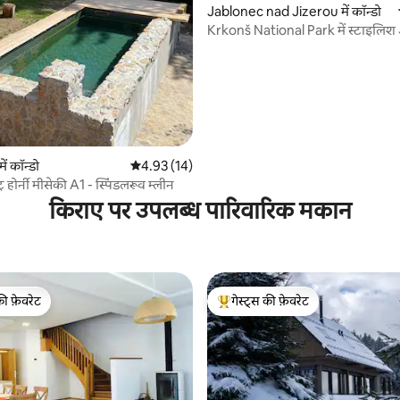
 समीक्षाएँ
Jablonec nad Jizerou में कॉन्डो
Krkonš National Park में स्टाइलिश अ
ं कॉन्डो
औसत रेटिंग 5 में से 4.93, 14 समीक्षाएँ
4.93 (14)
ट्र होर्नी मीसेकी A1 - स्पिंडलरूव म्लीन
किराए पर उपलब्ध पारिवारिक मकान
की फ़ेवरेट
गेस्ट्स की फ़ेवरेट
टॉप फ़ेवरेट
गेस्ट्स का टॉप फ़ेवरेट