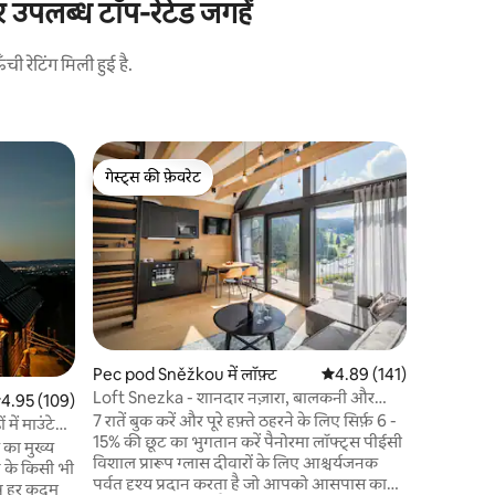
पर उपलब्ध टॉप-रेटेड जगहें
 रेटिंग मिली हुई है.
Piechowic
गेस्ट्स की फ़ेवरेट
गेस्ट्स
Ąkowa Zdró
गेस्ट्स की फ़ेवरेट
गेस्ट्स का
Thekowa Z
प्रकृति का 
अपार्टमेंट
गए हैं। यह सिर्फ हरियाली से घिरा एक आरामदायक
पलायन नहीं
खलिहान में ए
आप शाम को
हैं। Akowa Zdrój रहने के लिए एक जगह से अधिक
Pec pod Sněžkou में लॉफ़्ट
औसत रेटिंग 5 में से 4.89, 14
4.89 (141)
है – यह एक
Loft Snezka - शानदार नज़ारा, बालकनी और
सत रेटिंग 5 में से 4.95, 109 समीक्षाएँ
4.95 (109)
बैठक है। स्
पार्किंग
7 रातें बुक करें और पूरे हफ़्ते ठहरने के लिए सिर्फ़ 6 -
वास्तविक व
में माउंटेन
15% की छूट का भुगतान करें पैनोरमा लॉफ्ट्स पीईसी
ि का मुख्य
विशाल प्रारूप ग्लास दीवारों के लिए आश्चर्यजनक
 के किसी भी
पर्वत दृश्य प्रदान करता है जो आपको आसपास का
 आप हर कदम