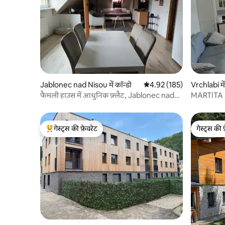
Jablonec nad Nisou में कॉन्डो
औसत रेटिंग 5 में से 4.92, 185
4.92 (185)
Vrchlabí में
फैमली हाउस में आधुनिक फ़्लैट, Jablonec nad
MARTITA 
Nisou
VRCHLAB
गेस्ट्स की फ़ेवरेट
गेस्ट्स की 
गेस्ट्स का टॉप फ़ेवरेट
गेस्ट्स की 