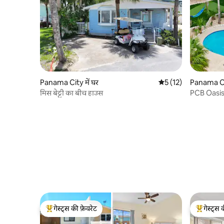
Panama City में घर
औसत रेटिंग 5 में से 5, 1
5 (12)
Panama Cit
मिस बेट्टी का बीच हाउस
PCB Oasis, 
GME रूम
गेस्ट्स की फ़ेवरेट
गेस्ट्स 
गेस्ट्स का टॉप फ़ेवरेट
गेस्ट्स का 