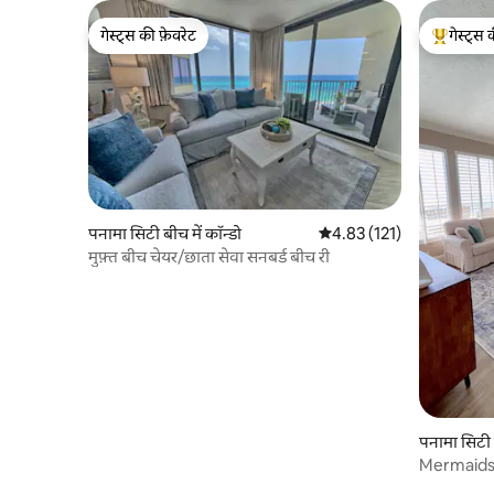
गेस्ट्स की फ़ेवरेट
गेस्ट्स 
गेस्ट्स की फ़ेवरेट
गेस्ट्स का 
पनामा सिटी बीच में कॉन्डो
औसत रेटिंग 5 में से 4.83, 121
4.83 (121)
मुफ़्त बीच चेयर/छाता सेवा सनबर्ड बीच री
पनामा सिटी ब
Mermaids 
शुल्क समुद्र 