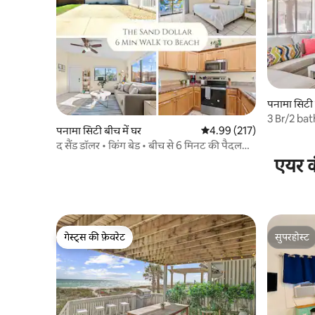
पनामा सिटी 
3 Br/2 ba
पनामा सिटी बीच में घर
औसत रेटिंग 5 में से 4.99, 217
4.99 (217)
Golf Cart
द सैंड डॉलर • किंग बेड • बीच से 6 मिनट की पैदल
दूरी पर!
एयर क
गेस्ट्स की फ़ेवरेट
सुपरहोस्ट
गेस्ट्स की फ़ेवरेट
सुपरहोस्ट