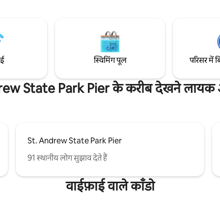
फ़र्निशिंग। बीच/पूल कैडी, कुर्सियाँ, कूलर, फिर से
 बीच तक पहुँचने का रास्ता (1 मिनट) ☞
इस्तेमाल किए जा सकने वाले प्लास्टिक क
टें ☞ 500 Mbps वाईफ़ाई ☞ पालतू
बीच के तौलिए और पूल और बीच गेम। ब
 अनुकूल* ->गोल्फ़ कार्ट के किराए में
सामान पूरे कॉन्डो में मौजूद है।
ाई
स्विमिंग पूल
परिसर में ब
ew State Park Pier के करीब देखने लायक अ
St. Andrew State Park Pier
91 स्थानीय लोग सुझाव देते हैं
वाईफ़ाई वाले काँडो