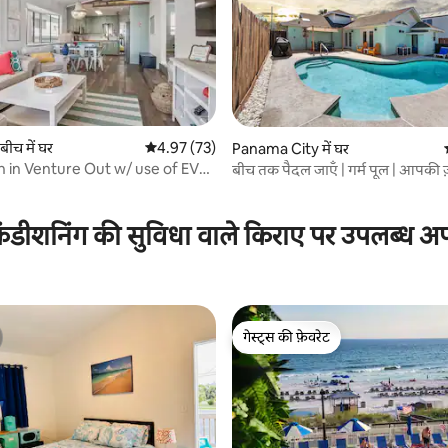
बीच में घर
औसत रेटिंग 5 में से 4.97, 73 समीक्षाएँ
4.97 (73)
Panama City में घर
th in Venture Out w/ use of EV
बीच तक पैदल जाएँ | गर्म पूल | आपकी ज
 समीक्षाएँ
चीज़
ंडीशनिंग की सुविधा वाले किराए पर उपलब्ध अपार
गेस्ट्स की फ़ेवरेट
गेस्ट्स की फ़ेवरेट