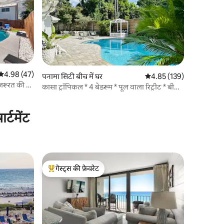
औसत रेटिंग 5 में से 4.98, 47 समीक्षाएँ
4.98 (47)
पनामा सिटी बीच में घर
औसत रेटिंग 5 में से 4.85, 13
4.85 (139)
़रूरत की हर
कासा ट्रॉपिकल * 4 बेडरूम * पूल वाला रिट्रीट * बीच
के पास
्टमेंट
गेस्ट्स की फ़ेवरेट
गेस्ट्स का टॉप फ़ेवरेट