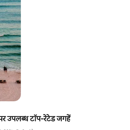
र उपलब्ध टॉप-रेटेड जगहें