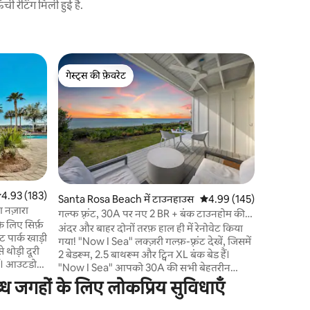
 रेटिंग मिली हुई है.
Panama Cit
गेस्ट्स की फ़ेवरेट
गेस्ट्स
पतझड़ की 
गेस्ट्स की फ़ेवरेट
गेस्ट्स का
दूरी | रसोई
🌿 CovaCaban
के ऐतिहासिक
रिट्रीट। आप
दुनिया भर 
आराम, निजता
आराम, कनेक्शन और नीं
का किंग बे
तौलिए और 
सत रेटिंग 5 में से 4.93, 183 समीक्षाएँ
4.93 (183)
Santa Rosa Beach में टाउनहाउस
औसत रेटिंग 5 में से 4.99, 14
4.99 (145)
पूरी तरह सुस
ा नज़ारा
गल्फ फ़्रंट, 30A पर नए 2 BR + बंक टाउनहोम की
बार ☞ रिकॉर
े लिए सिर्फ़
तरह
अंदर और बाहर दोनों तरफ़ हाल ही में रेनोवेट किया
स्पीकर ☞ नि
गया! "Now I Sea" लक्ज़री गल्फ़-फ़्रंट देखें, जिसमें
 थोड़ी दूरी
2 बेडरूम, 2.5 बाथरूम और ट्विन XL बंक बेड हैं।
ोर
"Now I Sea" आपको 30A की सभी बेहतरीन
ें
खूबियों का आनंद लेने में मदद करेगा! हमारी लिस्टिंग
ध जगहों के लिए लोकप्रिय सुविधाएँ
राए पर
एलिस बीच और वॉटरसाउंड के बीच मौजूद है, जहाँ
बहुत सारी गतिविधियाँ होती हैं और बहुत करीब कई