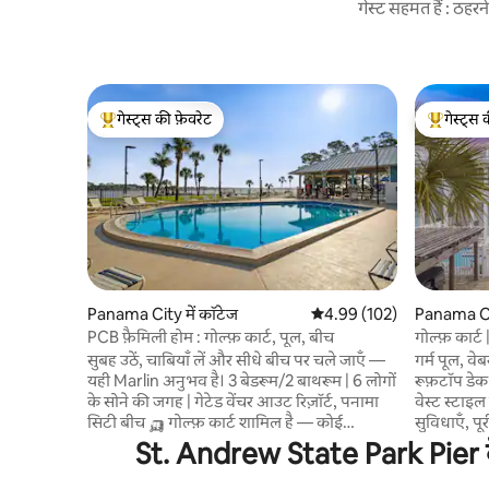
गेस्ट सहमत हैं : ठह
गेस्ट्स की फ़ेवरेट
गेस्ट्स 
गेस्ट्स का टॉप फ़ेवरेट
गेस्ट्स का 
Panama City में कॉटेज
औसत रेटिंग 5 में से 4.99, 102
4.99 (102)
Panama Cit
PCB फ़ैमिली होम : गोल्फ़ कार्ट, पूल, बीच
गोल्फ़ कार्ट
सुबह उठें, चाबियाँ लें और सीधे बीच पर चले जाएँ —
गर्म पूल, वे
यही Marlin अनुभव है। 3 बेडरूम/2 बाथरूम | 6 लोगों
रूफ़टॉप डेक
के सोने की जगह | गेटेड वेंचर आउट रिज़ॉर्ट, पनामा
वेस्ट स्टाइल वा
सिटी बीच 🛺 गोल्फ़ कार्ट शामिल है — कोई
सुविधाएँ, प
डिपॉज़िट नहीं 🏖️ शेयर्ड बीच का ऐक्सेस (वेंचर आउट
तट तक सिर्फ़ सीढ़ियाँ है
St. Andrew State Park Pier के क
के मेहमानों के लिए खास ऐक्सेस) 🏊 रिज़ॉर्ट के दो
☞ कई स्मार्
पूल 🌿 सेंट एंड्रयूज़ स्टेट पार्क से कुछ ही कदम दूर 📶
सुसज्जित + 