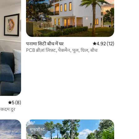
पनामा सिटी बीच में घर
औसत रेटिंग 5 में से 4.92, 1
4.92 (12)
PCB ब्रीज़! लिफ़्ट, पैकमैन, पूल, ग्रिल, बीच
औसत रेटिंग 5 में से 5, 8 समीक्षाएँ
5 (8)
 कदम दूर
सुपरहोस्ट
सुपरहोस्ट