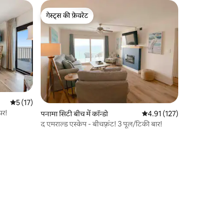
गेस्ट्स की फ़ेवरेट
गेस्ट्स की फ़ेवरेट
औसत रेटिंग 5 में से 5, 17 समीक्षाएँ
5 (17)
यर!
पनामा सिटी बीच में कॉन्डो
औसत रेटिंग 5 में से 4.91, 12
4.91 (127)
द एमराल्ड एस्केप - बीचफ़्रंट! 3 पूल/टिकी बार!