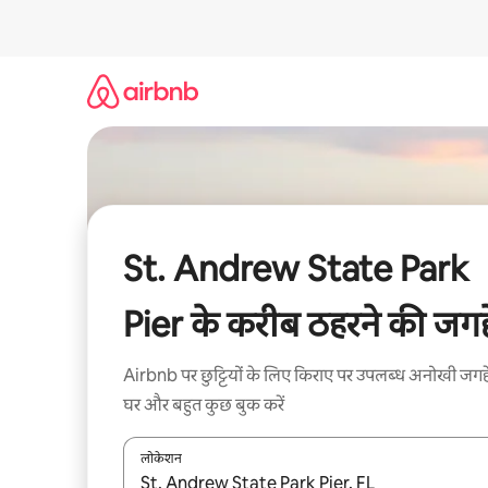
इसे
छोड़कर
सीधा
कॉन्टेंट
पर
जाएँ
St. Andrew State Park
Pier के करीब ठहरने की जगहे
Airbnb पर छुट्टियों के लिए किराए पर उपलब्ध अनोखी जगहे
घर और बहुत कुछ बुक करें
लोकेशन
नतीजों के उपलब्ध होने पर, अप और डाउन 'ऐरो की' का इस्तेमाल 