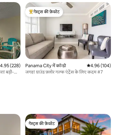
गेस्ट्स की फ़ेवरेट
गेस्ट्स का टॉप फ़ेवरेट
त रेटिंग 5 में से 4.95, 228 समीक्षाएँ
4.95 (228)
Panama City में कॉन्डो
औसत रेटिंग 5 में से 4.96, 10
4.96 (104)
रा! बड़ी-सी
जगह! ग्राउंड फ़्लोर गल्फ एंट्रेंस के लिए कदम #7
गेस्ट्स की फ़ेवरेट
गेस्ट्स की फ़ेवरेट