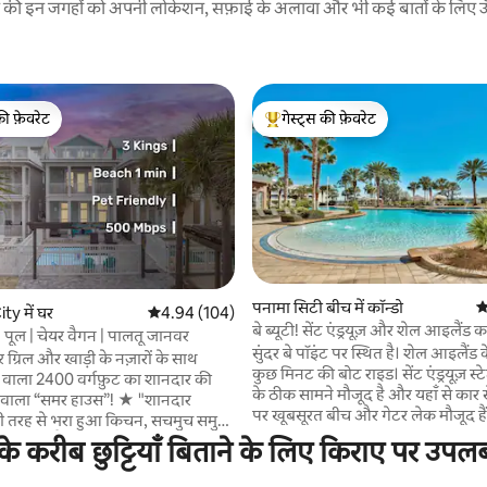
रने की इन जगहों को अपनी लोकेशन, सफ़ाई के अलावा और भी कई बातों के लिए ऊँची
की फ़ेवरेट
गेस्ट्स की फ़ेवरेट
टॉप फ़ेवरेट
गेस्ट्स का टॉप फ़ेवरेट
पनामा सिटी बीच में कॉन्डो
औ
 समीक्षाएँ
y में घर
औसत रेटिंग 5 में से 4.94, 104 समीक्षाएँ
4.94 (104)
बे ब्यूटी! सेंट एंड्रयूज़ और शेल आइलैंड क
 | पूल | चेयर वैगन | पालतू जानवर
सुंदर बे पॉइंट पर स्थित है। शेल आइलैंड क
बर ग्रिल और खाड़ी के नज़ारों के साथ
कुछ मिनट की बोट राइड। सेंट एंड्रयूज़ स्टेट पार्क खाड़ी
 वाला 2400 वर्गफ़ुट का शानदार की
के ठीक सामने मौजूद है और यहाँ से कार से
ला “समर हाउस”! ★ "शानदार
पर खूबसूरत बीच और गेटर लेक मौजूद हैं। आउटड
ूरी तरह से भरा हुआ किचन, सचमुच समुद्र
किचन और फ़ायर पिट के साथ सुंदर पूल। बोर्डवॉक म
ं।" ☞ 3 किंग बेड + 2 बाथरूम
रीब छुट्टियाँ बिताने के लिए किराए पर उपलब्
कॉन्डो के ठीक पीछे पोंटून और अन्य कि
ट टीवी (55 ”+ 50 ”+ 50”) ☞ पूरी तरह से
उपलब्ध जगहें हैं। नया पेंट, कालीन, ब्लाइंड्स और
स्टॉक वाला किचन ☞ पार्किंग → ड्राइववे