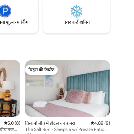
पारिवारिक
फ़्लोर पर बच्चों की इजाज़त नहीं है।
िना शुल्क पार्किंग
एयर कंडीशनिंग
गेस्ट्स की फ़ेवरेट
गेस्ट्स की फ़ेवरेट
औसत रेटिंग 5 में से 5.0, 8 समीक्षाएँ
5.0 (8)
विलानो बीच में होटल का कमरा
औसत रेटिंग 5 में से 4.89, 
4.89 (9)
 - बीच तक
The Salt Run - Sleeps 6 w/ Private Patio