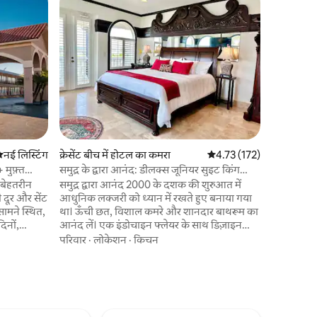
St. Augus
सुपरहोस्ट
2 के लिए ड
सुपरहोस्ट
साफ शुल्क 
हमारा होटल
कैप्चर करत
है और ऐतिहा
केवल *2 मील
संपत्ति बज
परिवार
·
कि
प्रदान करती
सजाया गया, 
टीवी, माइक
हैं। ऑन - स
हरने की नई जगह
नई लिस्टिंग
क्रेसेंट बीच में होटल का कमरा
औसत रेटिंग 5 में से 4.73, 17
4.73 (172)
हमारे आउटड
बाद आरामदा
मुफ़्त
समुद्र के द्वारा आनंद: डीलक्स जूनियर सुइट किंग
शावर
 बेहतरीन
समुद्र द्वारा आनंद 2000 के दशक की शुरुआत में
 दूर और सेंट
आधुनिक लक्जरी को ध्यान में रखते हुए बनाया गया
ामने स्थित,
था। ऊँची छत, विशाल कमरे और शानदार बाथरूम का
िनों,
आनंद लें। एक इंडोचाइन फ्लेयर के साथ डिज़ाइन
डाउनटाउन
किया गया, प्रत्येक बेडरूम में गुणवत्ता वाले फर्नीचर
परिवार
·
लोकेशन
·
किचन
 समय
और आरामदायक बेड हैं। अधिकांश बाथरूम में बड़े,
े पुराने
जेटटेड जकूज़ी हैं। पश्चिमी सुइट्स इंटरकोस्टल
़्त पार्किंग
जलमार्ग, मतनज़ास राष्ट्रीय वन और सुनहरे - लाल
ी
सूर्यास्त के प्रत्यक्ष दृश्य का दावा करते हैं। बीच का
गह पर लौटें,
ऐक्सेस लगभग 1 मील दूर है। कृपया ध्यान दें कि सेकंड