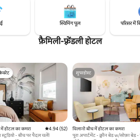
जिसे रोड ट्रिप, वीकएंड की छुट्टियों और 
छुट्टियों के लिए डिज़ाइन किया गया है।
ाई
स्विमिंग पूल
परिसर में ब
फ़ैमिली-फ़्रेंडली होटल
फ़ेवरेट
सुपरहोस्ट
फ़ेवरेट
सुपरहोस्ट
 में होटल का कमरा
औसत रेटिंग 5 में से 4.94, 52 समीक्षाएँ
4.94 (52)
विलानो बीच में होटल का कमरा
न स्टूडियो - बीच पर पैदल चलें!
पूरा अपार्टमेंट - क्वीन बेड w/सोफ़ा बेड