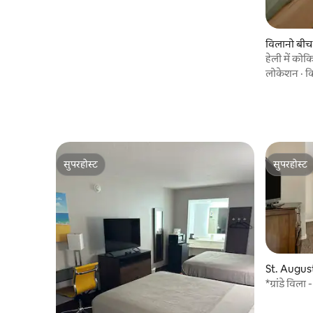
विलानो बीच
हेली में कोक
लोकेशन
·
क
सुपरहोस्ट
सुपरहोस्ट
सुपरहोस्ट
सुपरहोस्ट
St. August
*ग्रांडे विला