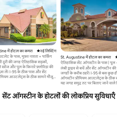
 समीक्षाएँ
ine में होटल का कमरा
ठहरने की नई जगह
नई लिस्टिंग
लेट के पास, मुफ़्त नाश्ता + पार्किंग
St. Augustine में होटल का कमरा
ठ
बी दूरी की जगह ऐतिहासिक सड़कों,
ऐतिहासिक सेंट ऑगस्टीन के पास | पूल + 
खोज और पूल के किनारे फ़्लोरिडा की
पार्किंग
लंबी ड्राइव से बचें और सेंट ऑगस्टीन की
़ा लें। I-95 के ठीक पास और सेंट
जगहों के करीब ठहरें। I-95 से बस कुछ ही
रीमियम आउटलेट्स के ठीक सामने मौजूद
ऑगस्टीन प्रीमियम आउटलेट्स के ठीक स
प कुछ ही कदमों में शॉपिंग करने की
यह जगह समुद्र तट पर बिताए जाने वाले द
ुँच सकते हैं, जबकि हिस्टोरिक
आउटलेट से खरीदारी और ऐतिहासिक 
ंट ऑगस्टीन सिर्फ़ 7 मील दूर है। सुबह
रोमांच को आसान बनाती है। दोपहर का
सेंट ऑगस्टीन के होटलों की लोकप्रिय सुविधाएँ
फ़्त नाश्ते से करें, दोपहर अमेरिका के
आउटडोर पूल के पास बिताएँ, देश के सबस
 शहर की सैर में बिताएँ, फिर वापस आकर
शहर की सैर करें, फिर मुफ़्त वाई-फ़ाई, मुफ
 लें, मुफ़्त वाई-फ़ाई का इस्तेमाल करें
और पालतू जानवरों के लिए सुविधा वाल
ीवों के लिए अनुकूल ठहरने की जगह का
आरामदायक, धूम्रपान-मुक्त ठहरने की ज
 रोड ट्रिप और तटीय एडवेंचर के लिए