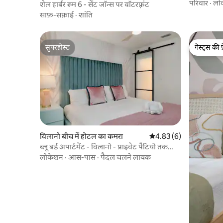
परिवार
·
लो
शेल हार्बर रूम 6 - सेंट जॉन्स पर वॉटरफ़्रंट
साफ़-सफ़ाई
·
शांति
सुपरहोस्ट
गेस्ट्स की 
सुपरहोस्ट
गेस्ट्स की 
विलानो बीच में होटल का कमरा
औसत रेटिंग 5 में से 4.83, 6
4.83 (6)
ब्लू बर्ड अपार्टमेंट - विलानो - प्राइवेट पैटियो तक
पैदल चलें
लोकेशन
·
आस-पास
·
पैदल चलने लायक