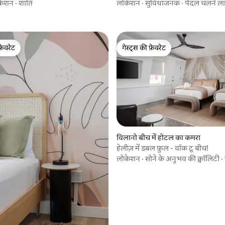
पैदल चलें!
केशन
·
शांति
लोकेशन
·
सुविधाजनक
·
पैदल चलने ल
फ़ेवरेट
गेस्ट्स की फ़ेवरेट
फ़ेवरेट
गेस्ट्स की फ़ेवरेट
 समीक्षाएँ
विलानो बीच में होटल का कमरा
हेलीज़ में डबल फ़ुल - वॉक टू बीच!
लोकेशन
·
सोने के अनुभव की क्वॉलिटी
·