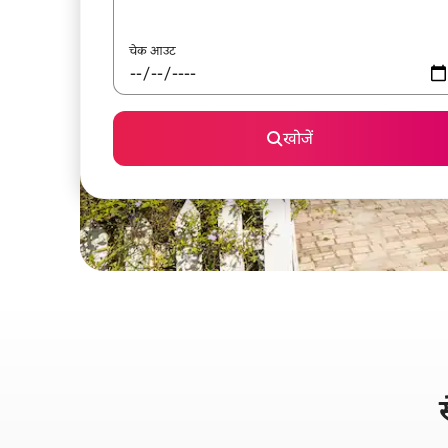
चेक आउट
खोजें
स