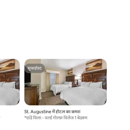
सुपरहोस्ट
सुपरहोस्ट
St. Augustine में होटल का कमरा
म
*ग्रांडे विला - वर्ल्ड गोल्फ़ विलेज 1 बेडरूम