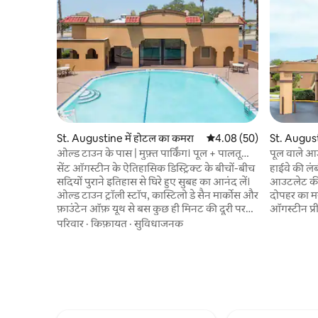
St. Augustine में होटल का कमरा
औसत रेटिंग 5 में से 4.08, 50
4.08 (50)
St. August
ओल्ड टाउन के पास | मुफ़्त पार्किंग। पूल + पालतू
पूल वाले आउट
जीवों के लिए अनुकूल
सेंट ऑगस्टीन के ऐतिहासिक डिस्ट्रिक्ट के बीचों-बीच
हाईवे की लं
सदियों पुराने इतिहास से घिरे हुए सुबह का आनंद लें।
आउटलेट की 
ओल्ड टाउन ट्रॉली स्टॉप, कास्टिलो डे सैन मार्कोस और
दोपहर का मज
फ़ाउंटेन ऑफ़ यूथ से बस कुछ ही मिनट की दूरी पर
ऑगस्टीन प्
मौजूद यह ठिकाना आपको शहर की दिग्गज हस्तियों,
इस जगह से आ
परिवार
·
किफ़ायत
·
सुविधाजनक
दुकानों और दर्शनीय स्थलों के बेहद करीब ले आता है।
जगहों पर पह
पूरे दिन घूमने-फिरने के बाद, साल भर खुले रहने वाले
डाउनटाउन से
आउटडोर पूल में तरोताज़ा हो जाएँ, मुफ़्त पार्किंग और
की शुरुआत मु
वाई-फ़ाई का मज़ा लें, साइट पर ही कुछ खा-पी लें
सबसे पुराने
और यह जानकर आराम फ़रमाएँ कि आपके पालतू
तैरने का मज़ा
जीव का भी स्वागत है। इतिहास, धूप और सुविधा, यह
और पालतू ज
सब एक ही आसान ठहरने की जगह में मौजूद है।
मज़ा लें, जो