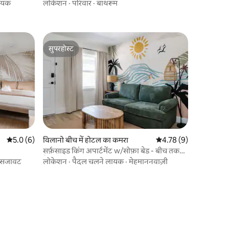
on Vilano
ायक
लोकेशन
·
परिवार
·
बाथरूम
सुपरहोस्ट
सुपरहोस्ट
औसत रेटिंग 5 में से 5.0, 6 समीक्षाएँ
5.0 (6)
विलानो बीच में होटल का कमरा
औसत रेटिंग 5 में से 4.78, 
4.78 (9)
सर्फ़साइड किंग अपार्टमेंट w/सोफ़ा बेड - बीच तक
पैदल चलें!
सजावट
लोकेशन
·
पैदल चलने लायक
·
मेहमाननवाज़ी