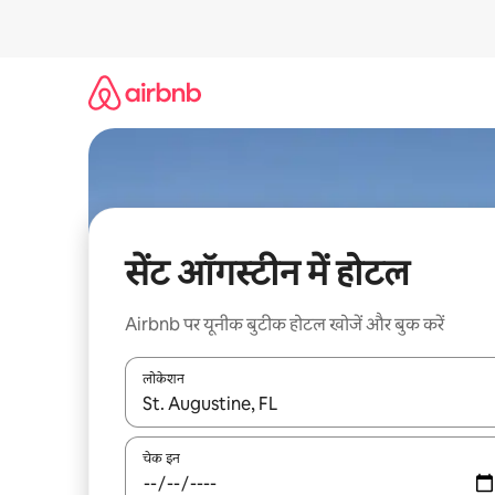
इसे
छोड़कर
सीधा
कॉन्टेंट
पर
जाएँ
सेंट ऑगस्टीन में होटल
Airbnb पर यूनीक बुटीक होटल खोजें और बुक करें
लोकेशन
नतीजों के उपलब्ध होने पर, अप और डाउन 'ऐरो की' का इस्तेमाल 
चेक इन