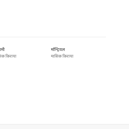
ामी
मॉन्ट्रियल
िक किराया
मासिक किराया