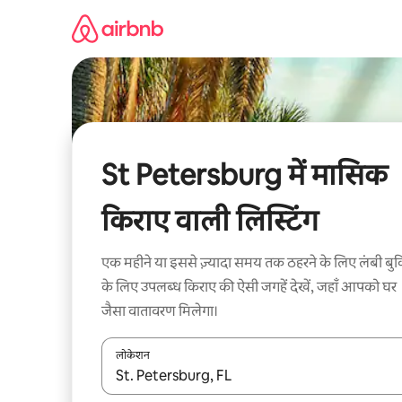
इसे
छोड़कर
सीधा
कॉन्टेंट
पर
जाएँ
St Petersburg में मासिक
किराए वाली लिस्टिंग
एक महीने या इससे ज़्यादा समय तक ठहरने के लिए लंबी बुक
के लिए उपलब्ध किराए की ऐसी जगहें देखें, जहाँ आपको घर
जैसा वातावरण मिलेगा।
लोकेशन
नतीजों के उपलब्ध होने पर, अप और डाउन 'ऐरो की' का इस्तेमाल 