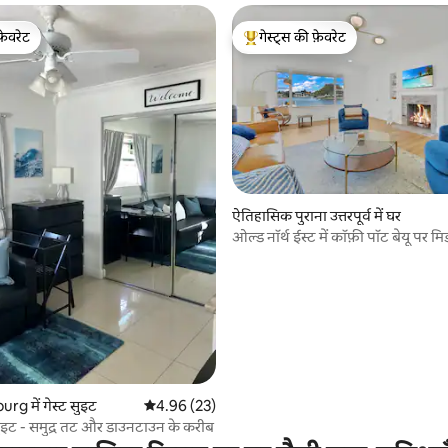
फ़ेवरेट
गेस्ट्स की फ़ेवरेट
फ़ेवरेट
गेस्ट्स का टॉप फ़ेवरेट
 समीक्षाएँ
ऐतिहासिक पुराना उत्तरपूर्व में घर
ओल्ड नॉर्थ ईस्ट में कॉफ़ी पॉट बेयू पर मिड
कॉटेज
rg में गेस्ट सुइट
औसत रेटिंग 5 में से 4.96, 23 समीक्षाएँ
4.96 (23)
सुइट - समुद्र तट और डाउनटाउन के करीब