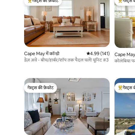
गेस्ट्स की फ़ेवरेट
गेस्ट्स 
गेस्ट्स का टॉप फ़ेवरेट
गेस्ट्स का 
Cape May में कॉन्डो
औसत रेटिंग 5 में से 4.99, 141
4.99 (141)
Cape May मे
डेज़ अवे - बीच/हार्बर/शॉप तक पैदल चलें! यूनिट #3
कोलंबिया प
गेस्ट्स की फ़ेवरेट
गेस्ट्स 
गेस्ट्स की फ़ेवरेट
गेस्ट्स का 