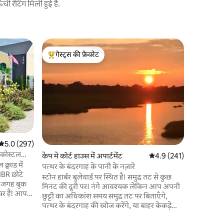
 रेटिंग मिली हुई है.
स्टोन हार्बर 
गेस्ट्स की फ़ेवरेट
गेस्ट्स
12 लोगों क
गेस्ट्स का टॉप फ़ेवरेट
गेस्ट्स का
ओएसिस स्टो
बीच हाउस ह
में एक त्व
पालतू जानव
पूरी गर्मिय
आत्मा को फ
“आरामगाह” क
उंगलियों को 
औसत रेटिंग 5 में से 5.0, 297 समीक्षाएँ
5.0 (297)
वाला स्विम
— कोस्टल
केप मे कोर्ट हाउस में अपार्टमेंट
औसत रेटिंग 5 में से 4.9, 24
4.9 (241)
दिसंबर की
 क्वाड में
स्टोन बंदर
पत्थर के बंदरगाह के पानी के नज़ारे
BR छोटे
ऑनलाइन है
स्टोन हार्बर बुलेवार्ड पर स्थित है। समुद्र तट से कुछ
की जगह बुक
मिनट की दूरी पर। नंगे आवश्यक लेकिन आप अपनी
चर है! आप
छुट्टी का अधिकांश समय समुद्र तट पर बिताएँगे,
ेंसिंग - इन
पत्थर के बंदरगाह की खोज करेंगे, या बाहर केकड़े
प मिनी गोल्फ़
पकड़ना और पैडल बोर्डिंग करेंगे। कम ज्वार के दौरान,
जिम, ऑफ़िस,