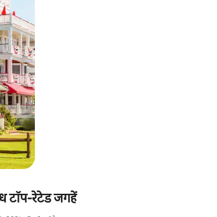
ध टॉप-रेटेड जगहें