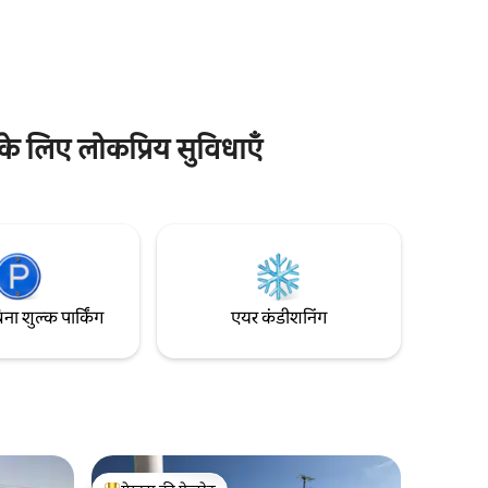
आर्द्रभूमि आवास से घिरे रहने का आनंद लें। प्रति रात
 मज़ा ले
$ 195। (कोई सफाई शुल्क नहीं) पहली मंजिल
ेप मे और
इकाई। स्टोन हार्बर ब्लव्ड एक 35 मील प्रति घंटे की
स कुछ ही
सड़क है जो स्टोन हार्बर की ओर जाता है। कृपया नीचे
 रोमांचक
दिए गए ज्वार - भाटे के बारे में पढ़ें (see pics of
low tide) हर दिन 2x के अंदर और बाहर आना।
 के लिए लोकप्रिय सुविधाएँ
िना शुल्क पार्किंग
एयर कंडीशनिंग