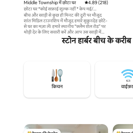
मैदानों और 
Middle Township में छोटा घर
औसत रेटिंग 5 में से 4.89, 218
4.89 (218)
सामने सड़क के पार स्थि
छोटा घर *कोई सफ़ाई शुल्क नहीं * केप मई/
इनडोर + आउ
वाइल्डवुड
बीच और खाड़ी से कुछ ही मिनट की दूरी पर मौजूद
(यूनिट में न
शांत मिडिल टाउनशिप में मौजूद हमारे सुकूनदेह छोटे-
तौलिए और चाद
से घर का मज़ा लें। हमारे स्थानीय “क्लैम शेल रोड” पर
करने के लि
थोड़ी देर के लिए सवारी करें और आप उस खाड़ी में
पालतू जीवों 
पहुँच जाएँगे जहाँ सीप इकट्ठे किए जाते हैं और आपके
स्टोन हार्बर बीच के करीब
पास बीच का पूरा मज़ा लेने का मौका होगा हमारे उत्तर
और दक्षिण में बस कुछ ही मिनट की दूरी पर वाइनरी
और ब्रूअरी हैं। हम केप मे, वाइल्डवुड्स, स्टोन हार्बर,
एवलॉन जैसे सभी बीच टाउन के बीच में मौजूद हैं। एक
शांत सेटिंग में आराम करें, सभी सुविधाओं के साथ
आपको ठहरने की सही जगह बनाने की ज़रूरत होगी।
बुक करने के लिए उम्र 18 साल या इससे ज़्यादा होनी
चाहिए
किचन
वाईफ़