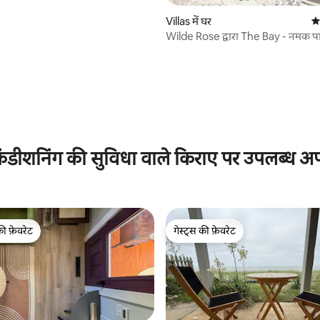
Villas में घर
औस
Wilde Rose द्वारा The Bay - नमक प
Inground पूल
ंडीशनिंग की सुविधा वाले किराए पर उपलब्ध अपार
की फ़ेवरेट
गेस्ट्स की फ़ेवरेट
टॉप फ़ेवरेट
गेस्ट्स की फ़ेवरेट