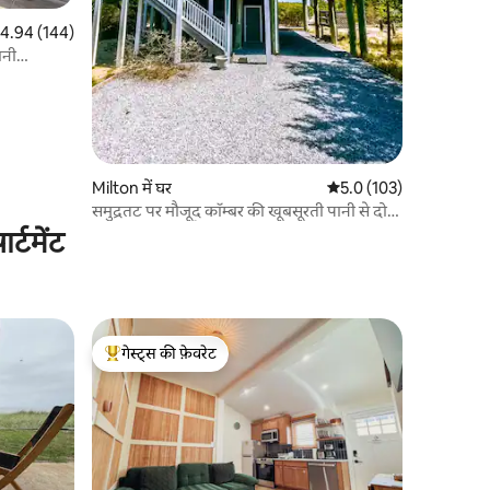
त रेटिंग 5 में से 4.94, 144 समीक्षाएँ
4.94 (144)
ानी
Milton में घर
औसत रेटिंग 5 में से 5.0, 10
5.0 (103)
समुद्रतट पर मौजूद कॉम्बर की खूबसूरती पानी से दो
कदम की दूरी पर है
्टमेंट
गेस्ट्स की फ़ेवरेट
गेस्ट्स का टॉप फ़ेवरेट