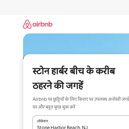
इसे
छोड़कर
सीधा
कॉन्टेंट
पर
जाएँ
स्टोन हार्बर बीच के करीब
ठहरने की जगहें
Airbnb पर छुट्टियों के लिए किराए पर उपलब्ध अनोखी जगहे
घर और बहुत कुछ बुक करें
लोकेशन
नतीजों के उपलब्ध होने पर, अप और डाउन 'ऐरो की' का इस्तेमाल 