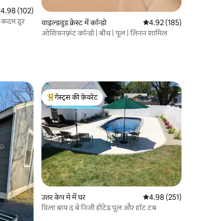
सत रेटिंग 5 में से 4.98, 102 समीक्षाएँ
4.98 (102)
20 कदम दूर
वाइल्डवुड क्रेस्ट में कॉन्डो
औसत रेटिंग 5 में से 4.92, 18
4.92 (185)
ओशियनफ़्रंट कॉन्डो | बीच | पूल | लिनन शामिल
गेस्ट्स की फ़ेवरेट
गेस्ट्स का टॉप फ़ेवरेट
उत्तर केप मे में घर
औसत रेटिंग 5 में से 4.98, 25
4.98 (251)
विला बाय द बे निजी हीटेड पूल और हॉट टब