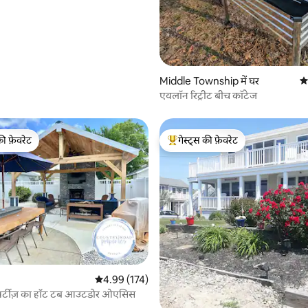
Middle Township में घर
औस
एवलॉन रिट्रीट बीच कॉटेज
की फ़ेवरेट
गेस्ट्स की फ़ेवरेट
टॉप फ़ेवरेट
गेस्ट्स का टॉप फ़ेवरेट
 समीक्षाएँ
औसत रेटिंग 5 में से 4.99, 174 समीक्षाएँ
4.99 (174)
प्रॉपर्टीज़ का हॉट टब आउटडोर ओएसिस