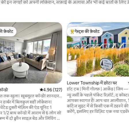
रने की इन जगहों को अपनी लोकेशन, सफ़ाई के अलावा और भी कई बातों के लिए ऊँची
की फ़ेवरेट
गेस्ट्स की फ़ेवरेट
टॉप फ़ेवरेट
गेस्ट्स का टॉप फ़ेवरेट
Lower Township में छोटा घर
हॉट टब | मिनी गोल्फ़ | आर्केड | जिम 
ॉन्डो
औसत रेटिंग 5 में से 4.96, 127 समीक्षाएँ
4.96 (127)
क्वाड
न्यू जर्सी के पहले पॉकेट रिज़ॉर्ट, द कोस्टल
त तक खुला। खूबसूरत कॉन्डो! शानदार
आपका स्वागत है! आप चार आलीशान, 1
 हार्बर में बिलकुल सही लोकेशन।
कॉटेज सुइट में से किसी एक में ठहरने 
वेटेड दूसरी मंज़िल की एंड यूनिट 1
करेंगे, इसलिए हर विज़िट एक नया एडवें
और 1/2 बाथ कॉन्डो में आराम से 6 लोग सो
अपने निजी हॉट टब, फ़ायर पिट, ग्रिल, फ़
यार्ड का मज़ा ले सकेंगे और शेयर्ड रूफ़टॉ
क्वीन स्लीपर सोफ़ा। मनोरंजन के
कोर्स, रेट्रो आर्केड, सॉना के साथ फ़ुल 