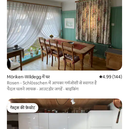
Möriken-Wildegg में घर
औसत रेटिंग 5 में स
4.99 (144)
Rosen - Schlösschen में आपका गर्मजोशी से स्वागत है
पैदल चलने लायक
·
आउटडोर जगहें
·
बाइकिंग
गेस्ट्स की फ़ेवरेट
गेस्ट्स की फ़ेवरेट