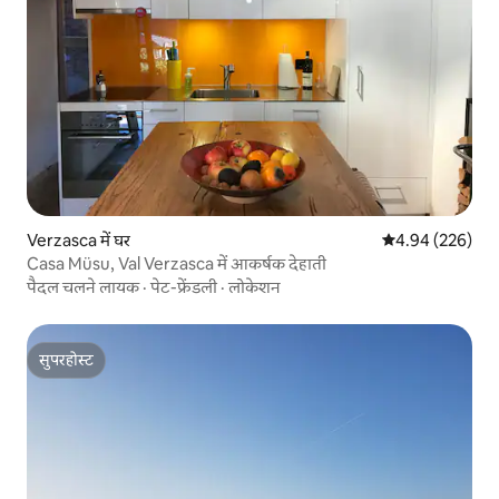
Verzasca में घर
औसत रेटिंग 5 में स
4.94 (226)
Casa Müsu, Val Verzasca में आकर्षक देहाती
पैदल चलने लायक
·
पेट-फ्रेंडली
·
लोकेशन
सुपरहोस्ट
सुपरहोस्ट