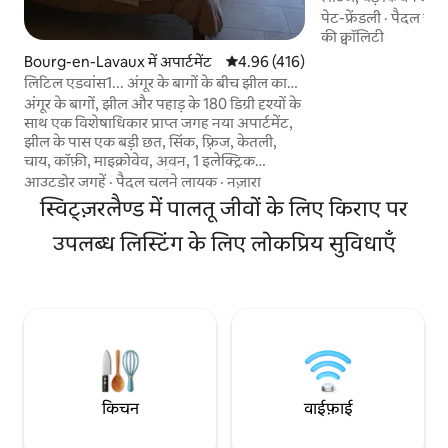
साथ बड़ा बेडरूम। 3–5 
पेट-फ्रेंडली
·
पैदल चल
नीचे बाथरूम के साथ ए
की क्वॉलिटी
दिया जाता है (लिफ़्ट क
Bourg-en-Lavaux में अपार्टमेंट
औसत रेटिंग 5 में से 4.96, 416 समीक्षाएँ
4.96 (416)
और बगीचे का ऐक्सेस, S
लिटिल एडवांस1... अंगूर के बागों के बीच झील का
वाईफ़ाई। बच्चों का स्वागत
सामना करते हुए।
अंगूर के बागों, झील और पहाड़ के 180 डिग्री दृश्यों के
अनुमति है। सबसे लोकप्रिय स्विस Airbnb।
साथ एक विशेषाधिकार प्राप्त जगह नया अपार्टमेंट,
ज़्यादातर मशहूर जगहों 
झील के पास एक बड़ी छत, सिंक, फ़्रिज, केतली,
सकता है।
चाय, कॉफ़ी, माइक्रोवेव, अवन, 1 इलेक्ट्रिक
हॉटप्लेट, दो बर्तन, प्लेट वगैरह के साथ बहुत सारे
आउटडोर जगहें
·
पैदल चलने लायक
·
नज़ारा
कैरेक्टर, पुरानी लकड़ी, प्राकृतिक पत्थर, वॉक - इन
स्विट्ज़रलैण्ड में पालतू जीवों के लिए किराए पर
शॉवर, हेअर ड्रायर, रसोई, सिंक, फ़्रिज, केतली, चाय,
कॉफ़ी, माइक्रोवेव, अवन, 1 इलेक्ट्रिक हॉटप्लेट, दो
उपलब्ध लिस्टिंग के लिए लोकप्रिय सुविधाएँ
बर्तन, प्लेट वगैरह। सुरक्षित बॉक्स, लेड टीवी वगैरह...
मिनी बार, स्थानीय वाइन! लोज़ान से मोंट्रक्स तक
मुफ़्त सार्वजनिक परिवहन ( ट्रेन)! घर के सामने मुफ्त
निजी पार्क!
किचन
वाईफ़ाई