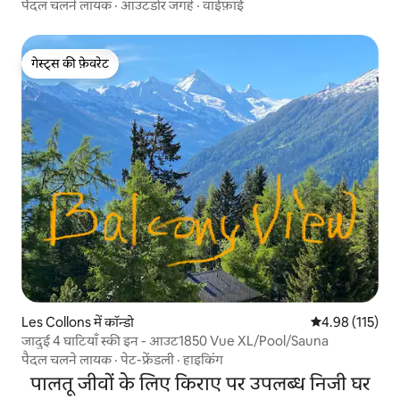
पैदल चलने लायक
·
आउटडोर जगहें
·
वाईफ़ाई
गेस्ट्स की फ़ेवरेट
गेस्ट्स की फ़ेवरेट
Les Collons में कॉन्डो
औसत रेटिंग 5 में स
4.98 (115)
जादुई 4 घाटियाँ स्की इन - आउट1850 Vue XL/Pool/Sauna
पैदल चलने लायक
·
पेट-फ्रेंडली
·
हाइकिंग
पालतू जीवों के लिए किराए पर उपलब्ध निजी घर