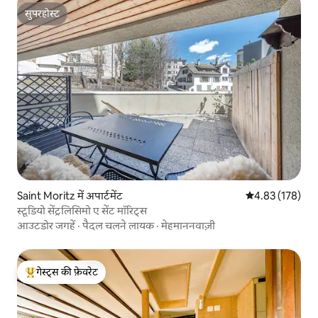
सुपरहोस्ट
सुपरहोस्ट
Saint Moritz में अपार्टमेंट
औसत रेटिंग 5 में स
4.83 (178)
स्टूडियो सेंट्रलिसिमो ए सेंट मॉरिट्स
आउटडोर जगहें
·
पैदल चलने लायक
·
मेहमाननवाज़ी
गेस्ट्स की फ़ेवरेट
गेस्ट्स का टॉप फ़ेवरेट