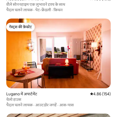
शैले सोननहाइम एक लुभावने दृश्य के साथ
पैदल चलने लायक
·
पेट-फ्रेंडली
·
किचन
गेस्ट्स की फ़ेवरेट
गेस्ट्स की फ़ेवरेट
Lugano में अपार्टमेंट
औसत रेटिंग 5 में स
4.86 (154)
येलो हाउस
पैदल चलने लायक
·
आउटडोर जगहें
·
आस-पास