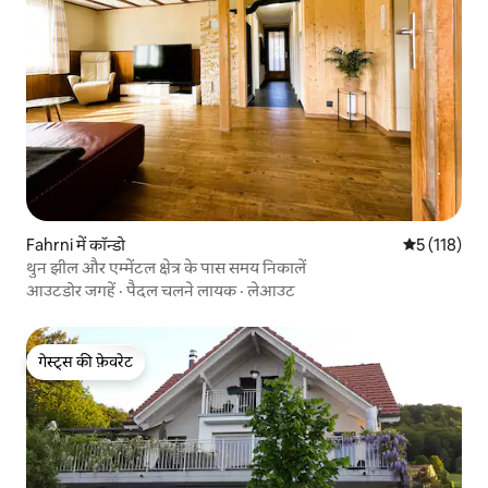
Fahrni में कॉन्डो
औसत रेटिंग 5 म
5 (118)
थुन झील और एम्मेंटल क्षेत्र के पास समय निकालें
आउटडोर जगहें
·
पैदल चलने लायक
·
लेआउट
गेस्ट्स की फ़ेवरेट
गेस्ट्स की फ़ेवरेट