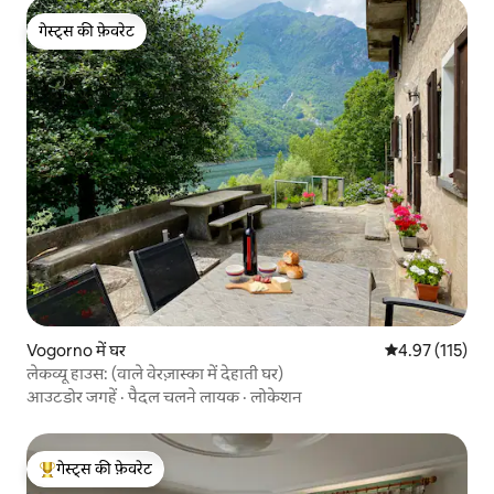
गेस्ट्स की फ़ेवरेट
गेस्ट्स की फ़ेवरेट
Vogorno में घर
औसत रेटिंग 5 में स
4.97 (115)
लेकव्यू हाउस: (वाले वेरज़ास्का में देहाती घर)
आउटडोर जगहें
·
पैदल चलने लायक
·
लोकेशन
गेस्ट्स की फ़ेवरेट
गेस्ट्स का टॉप फ़ेवरेट