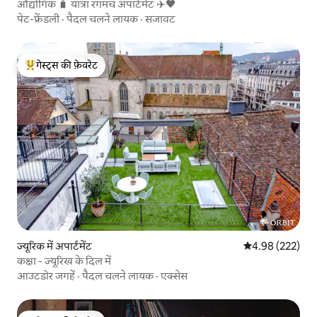
औद्योगिक 🧳 यात्रा रंगमंच अपार्टमेंट ✈️🖤
पेट-फ्रेंडली
·
पैदल चलने लायक
·
सजावट
गेस्ट्स की फ़ेवरेट
गेस्ट्स का टॉप फ़ेवरेट
ज्यूरिक में अपार्टमेंट
औसत रेटिंग 5 में स
4.98 (222)
कक्षा - ज्यूरिख के दिल में
आउटडोर जगहें
·
पैदल चलने लायक
·
एक्सेस