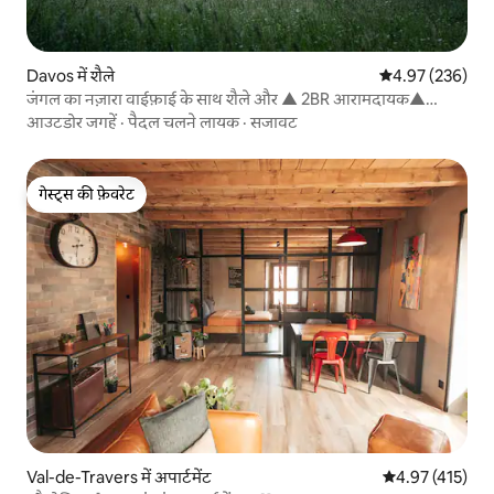
Davos में शैले
औसत रेटिंग 5 में स
4.97 (236)
जंगल का नज़ारा वाईफ़ाई के साथ शैले और ▲ 2BR आरामदायक▲
केबिन▲
आउटडोर जगहें
·
पैदल चलने लायक
·
सजावट
गेस्ट्स की फ़ेवरेट
गेस्ट्स की फ़ेवरेट
Val-de-Travers में अपार्टमेंट
औसत रेटिंग 5 में स
4.97 (415)