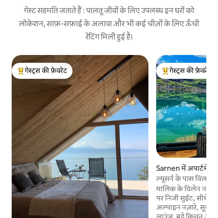
गेस्ट सहमति जताते हैं : पालतू जीवों के लिए उपलब्ध इन घरों को
लोकेशन, साफ़-सफ़ाई के अलावा और भी कई चीज़ों के लिए ऊँची
रेटिंग मिली हुई है।
गेस्ट्स की फ़ेवरेट
गेस्ट्स की फ़ेवरेट
गेस्ट्स का टॉप फ़ेवरेट
गेस्ट्स का टॉप फ़ेवरेट
Sarnen में अपार्टमेंट
ल्यूसर्न के पास विला वि
रिट्रीट
मालिक के विलेन नामक 
पर निजी सुईट, सीधे सर
अल्पाइन नज़ारे, सूर्यो
लाउंज, बड़े किचन और 