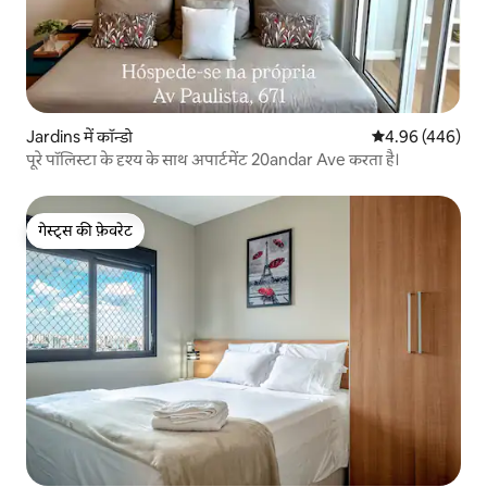
Jardins में कॉन्डो
औसत रेटिंग 5 में स
4.96 (446)
पूरे पॉलिस्टा के दृश्य के साथ अपार्टमेंट 20andar Ave करता है।
गेस्ट्स की फ़ेवरेट
गेस्ट्स की फ़ेवरेट