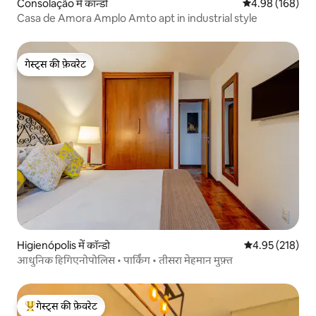
Consolação में कॉन्डो
औसत रेटिंग 5 में स
4.98 (168)
Casa de Amora Amplo Amto apt in industrial style
गेस्ट्स की फ़ेवरेट
गेस्ट्स की फ़ेवरेट
Higienópolis में कॉन्डो
औसत रेटिंग 5 में स
4.95 (218)
आधुनिक हिगिएनोपोलिस • पार्किंग • तीसरा मेहमान मुफ़्त
गेस्ट्स की फ़ेवरेट
गेस्ट्स का टॉप फ़ेवरेट