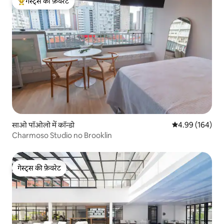
गेस्ट्स की फ़ेवरेट
गेस्ट्स का टॉप फ़ेवरेट
साओ पॉओलो में कॉन्डो
औसत रेटिंग 5 में स
4.99 (164)
Charmoso Studio no Brooklin
गेस्ट्स की फ़ेवरेट
गेस्ट्स की फ़ेवरेट