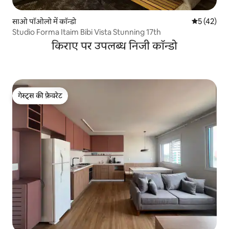
साओ पॉओलो में कॉन्डो
औसत रेटिंग 5 
5 (42)
Studio Forma Itaim Bibi Vista Stunning 17th
किराए पर उपलब्ध निजी कॉन्डो
गेस्ट्स की फ़ेवरेट
गेस्ट्स की फ़ेवरेट