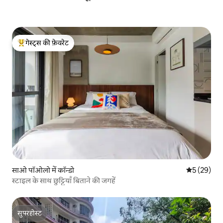
गेस्ट्स की फ़ेवरेट
गेस्ट्स का टॉप फ़ेवरेट
साओ पॉओलो में कॉन्डो
औसत रेटिंग 5 
5 (29)
स्टाइल के साथ छुट्टियाँ बिताने की जगहें
सुपरहोस्ट
सुपरहोस्ट