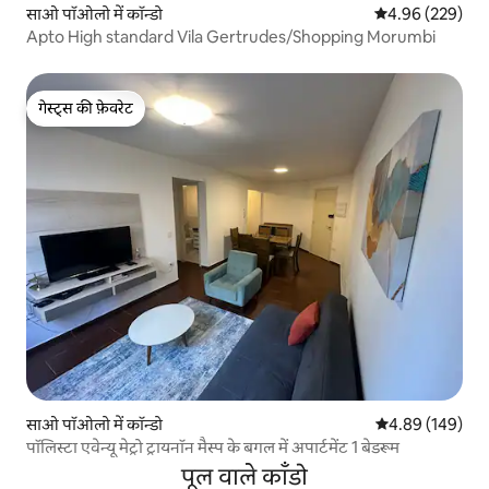
साओ पॉओलो में कॉन्डो
औसत रेटिंग 5 में स
4.96 (229)
Apto High standard Vila Gertrudes/Shopping Morumbi
गेस्ट्स की फ़ेवरेट
गेस्ट्स की फ़ेवरेट
साओ पॉओलो में कॉन्डो
औसत रेटिंग 5 में स
4.89 (149)
पॉलिस्टा एवेन्यू मेट्रो ट्रायनॉन मैस्प के बगल में अपार्टमेंट 1 बेडरूम
पूल वाले काँडो