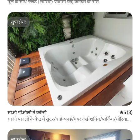
पूल के साथ फ्लैट | सीरियो/ शॉपिंग फ्रेई कैनेका के पास
सुपरहोस्ट
सुपरहोस्ट
साओ पॉओलो में कॉन्डो
औसत रेटिंग 5
5 (3)
साओ पाउलो के केंद्र में सुंदर/वाई-फाई/एयर कंडीशनिंग/पार्किंग/सीरियाई
लेबनानी भोजन
सुपरहोस्ट