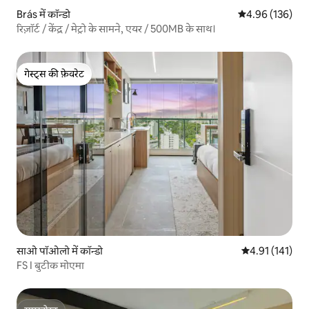
Brás में कॉन्डो
औसत रेटिंग 5 में स
4.96 (136)
रिज़ॉर्ट / केंद्र / मेट्रो के सामने, एयर / 500MB के साथ।
गेस्ट्स की फ़ेवरेट
गेस्ट्स की फ़ेवरेट
साओ पॉओलो में कॉन्डो
औसत रेटिंग 5 में स
4.91 (141)
FS I बुटीक मोएमा