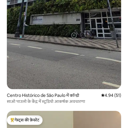
Centro Histórico de São Paulo में कॉन्डो
औसत रेटिंग 5 में 
4.94 (51)
साओ पाउलो के केंद्र में स्टूडियो आकर्षक अवधारणा
गेस्ट्स की फ़ेवरेट
गेस्ट्स का टॉप फ़ेवरेट