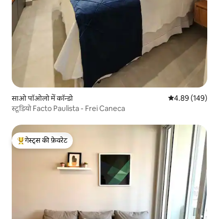
साओ पॉओलो में कॉन्डो
औसत रेटिंग 5 में स
4.89 (149)
स्टूडियो Facto Paulista - Frei Caneca
गेस्ट्स की फ़ेवरेट
गेस्ट्स का टॉप फ़ेवरेट