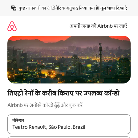
इसे
कुछ जानकारी का ऑटोमैटिक अनुवाद किया गया है। 
मूल भाषा दिखाएँ
छोड़कर
सीधा
कॉन्टेंट
अपनी जगह को Airbnb पर लाएँ
पर
जाएँ
तिएट्रो रेनॉ के करीब किराए पर उपलब्ध कॉन्डो
Airbnb पर अनोखे कॉन्डो ढूँढ़ें और बुक करें
लोकेशन
नतीजों के उपलब्ध होने पर, अप और डाउन 'ऐरो की' का इस्तेमाल करके नेविगेट करें