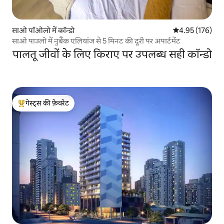
साओ पॉओलो में कॉन्डो
औसत रेटिंग 5 में स
4.95 (176)
साओ पाउलो में नुबैंक एलियांज से 5 मिनट की दूरी पर अपार्टमेंट
पालतू जीवों के लिए किराए पर उपलब्ध सही कॉन्डो
गेस्ट्स की फ़ेवरेट
गेस्ट्स का टॉप फ़ेवरेट