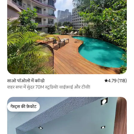
साओ पॉओलो में कॉन्डो
औसत रेटिंग 5 में स
4.79 (118)
शहर सपा में सुंदर 70M स्टूडियो! वाईफ़ाई और टीवी!
गेस्ट्स की फ़ेवरेट
गेस्ट्स की फ़ेवरेट