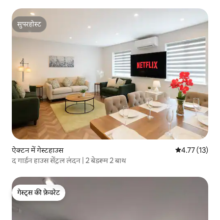
सुपरहोस्ट
सुपरहोस्ट
ऐक्टन में गेस्टहाउस
औसत रेटिंग 5 में 
4.77 (13)
द गार्डन हाउस सेंट्रल लंदन | 2 बेडरूम 2 बाथ
गेस्ट्स की फ़ेवरेट
गेस्ट्स की फ़ेवरेट