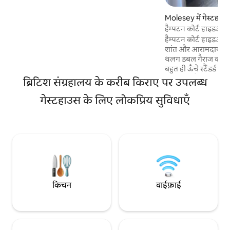
जाता है - एक रात के लिए £15 - 2 या ज़्यादा रातों के
लिए £30।) पूरी तरह से खुलने वाले बाई-फ़ोल्ड
Molesey में गेस्टहाउ
दरवाज़े बेबी कॉट उपलब्ध है, (कृपया बेबी स्लीपिंग
हैम्पटन कोर्ट हाइडअवे
बैग या कोई उपयुक्त चीज़ साथ लाएँ) इलेक्ट्रिक कार
हैम्पटन कोर्ट हाइडअवे
की पूरी चार्जिंग की सुविधा उपलब्ध है (£20-25)
शांत और आरामदायक ग
थलग डबल गैराज को ब
बहुत ही ऊँचे स्टैंडर्ड क
किया गया है और जो रिन
ब्रिटिश संग्रहालय के करीब किराए पर उपलब्ध
संपत्ति में एक पूरी तरह
गेस्टहाउस के लिए लोकप्रिय सुविधाएँ
चलने के साथ बाथरूम, 
दूसरा) और अनुरोध पर ए
अनुरोध पर एक EV कार चार
ब्रेक के लिए इस जगह 
सकते हैं और लंबे ब्रेक
ठहर सकते हैं।
किचन
वाईफ़ाई