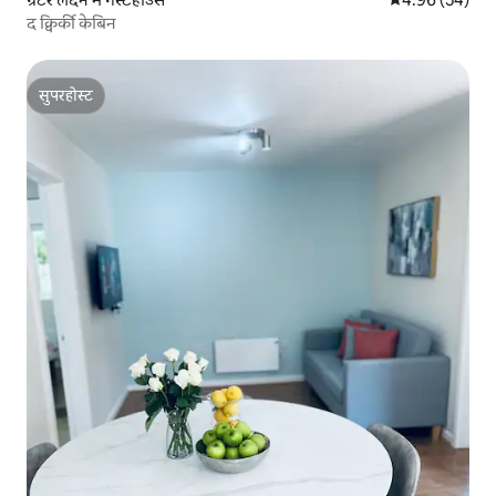
द क्विर्की केबिन
सुपरहोस्ट
सुपरहोस्ट