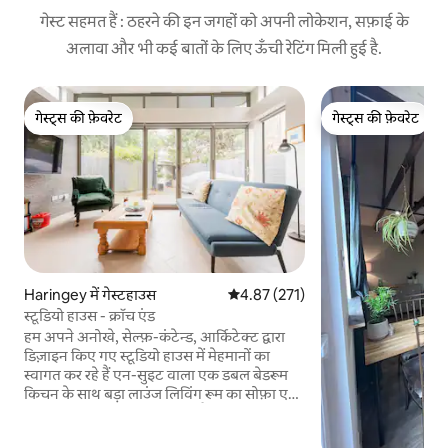
गेस्ट सहमत हैं : ठहरने की इन जगहों को अपनी लोकेशन, सफ़ाई के
अलावा और भी कई बातों के लिए ऊँची रेटिंग मिली हुई है.
गेस्ट्स की फ़ेवरेट
गेस्ट्स की फ़ेवरेट
गेस्ट्स की फ़ेवरेट
गेस्ट्स की फ़ेवरेट
Haringey में गेस्टहाउस
औसत रेटिंग 5 में से 4.87, 271 समीक्षाएँ
4.87 (271)
स्टूडियो हाउस - क्रॉच एंड
हम अपने अनोखे, सेल्फ़-कंटेन्ड, आर्किटेक्ट द्वारा
डिज़ाइन किए गए स्टूडियो हाउस में मेहमानों का
स्वागत कर रहे हैं एन-सुइट वाला एक डबल बेडरूम
किचन के साथ बड़ा लाउंज लिविंग रूम का सोफ़ा एक
व्यक्ति के लिए बेड में बदल जाता है (ध्यान दें: सोफ़ा
बेड के इस्तेमाल के लिए अतिरिक्त लिनन शुल्क लिया