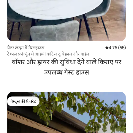
ग्रेटर लंदन में गेस्टहाउस
औसत रेटिंग 5 में 
4.76 (55)
टेम्पल फ़ॉर्च्यून में आइवी कॉटेज टू बेडरूम और गार्डन
वॉशर और ड्रायर की सुविधा देने वाले किराए पर
उपलब्ध गेस्ट हाउस
गेस्ट्स की फ़ेवरेट
गेस्ट्स की फ़ेवरेट