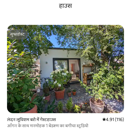
हाउस
सुपरहोस्ट
सुपरहोस्ट
लंदन लूविशम बरो में गेस्टहाउस
औसत रेटिंग 5 में स
4.91 (116)
आँगन के साथ मनमोहक 1 बेडरूम का बगीचा स्टूडियो