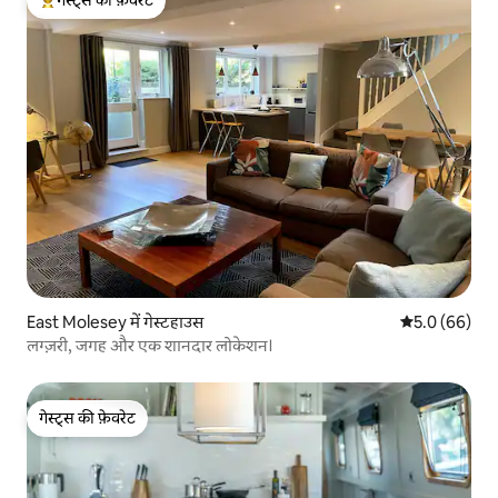
गेस्ट्स का टॉप फ़ेवरेट
East Molesey में गेस्टहाउस
औसत रेटिंग 5 में
5.0 (66)
लग्ज़री, जगह और एक शानदार लोकेशन।
गेस्ट्स की फ़ेवरेट
गेस्ट्स की फ़ेवरेट