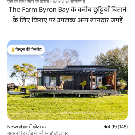
पूल के साथ शहर के करीब - Santana बायरन बे
The Farm Byron Bay के करीब छुट्टियाँ बिताने
के लिए किराए पर उपलब्ध अन्य शानदार जगहें
गेस्ट्स की फ़ेवरेट
गेस्ट्स का टॉप फ़ेवरेट
Newrybar में छोटा घर
औसत रेटिंग 5 में स
4.99 (145)
बायरन हिंटरलैंड में 'ब्लैकवुड' छोटा घर