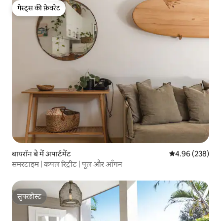
गेस्ट्स की फ़ेवरेट
गेस्ट्स की फ़ेवरेट
बायरॉन बे में अपार्टमेंट
औसत रेटिंग 5 में स
4.96 (238)
समरटाइम | कपल रिट्रीट | पूल और आँगन
सुपरहोस्ट
सुपरहोस्ट