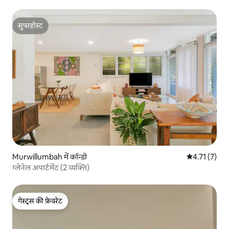
सुपरहोस्ट
सुपरहोस्ट
Murwillumbah में कॉन्डो
औसत रेटिंग 5 मे
4.71 (7)
ग्लेनेल अपार्टमेंट (2 व्यक्ति)
गेस्ट्स की फ़ेवरेट
गेस्ट्स की फ़ेवरेट