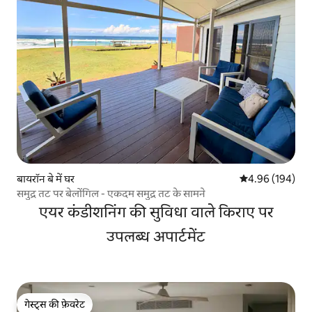
बायरॉन बे में घर
औसत रेटिंग 5 में स
4.96 (194)
समुद्र तट पर बेलोंगिल - एकदम समुद्र तट के सामने
एयर कंडीशनिंग की सुविधा वाले किराए पर
उपलब्ध अपार्टमेंट
गेस्ट्स की फ़ेवरेट
गेस्ट्स की फ़ेवरेट