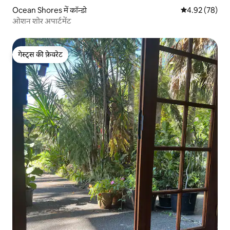
Ocean Shores में कॉन्डो
औसत रेटिंग 5 में 
4.92 (78)
ओशन शोर अपार्टमेंट
गेस्ट्स की फ़ेवरेट
गेस्ट्स की फ़ेवरेट