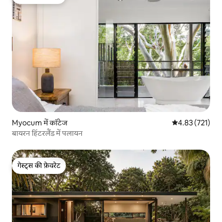
गेस्ट्स की फ़ेवरेट
Myocum में कॉटेज
औसत रेटिंग 5 में स
4.83 (721)
बायरन हिंटरलैंड में पलायन
गेस्ट्स की फ़ेवरेट
गेस्ट्स की फ़ेवरेट