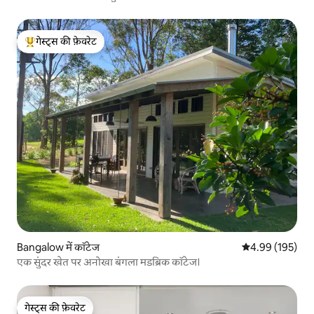
गेस्ट्स की फ़ेवरेट
गेस्ट्स का टॉप फ़ेवरेट
Bangalow में कॉटेज
औसत रेटिंग 5 में स
4.99 (195)
एक सुंदर खेत पर अनोखा बंगला मडब्रिक कॉटेज।
गेस्ट्स की फ़ेवरेट