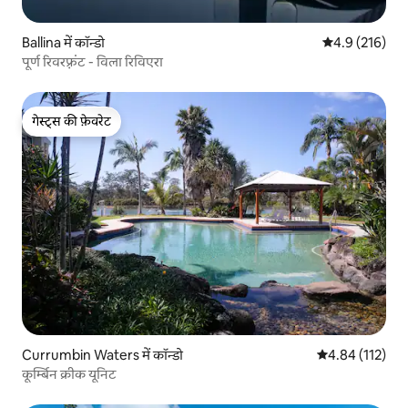
Ballina में कॉन्डो
औसत रेटिंग 5 में 
4.9 (216)
पूर्ण रिवरफ़्रंट - विला रिविएरा
गेस्ट्स की फ़ेवरेट
गेस्ट्स की फ़ेवरेट
Currumbin Waters में कॉन्डो
औसत रेटिंग 5 में स
4.84 (112)
कूर्म्बिन क्रीक यूनिट