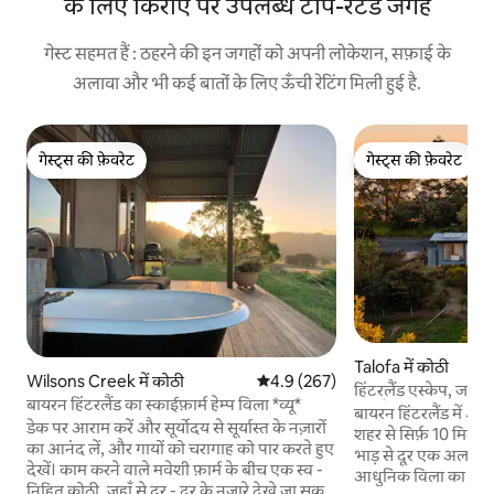
के लिए किराए पर उपलब्ध टॉप-रेटेड जगहें
गेस्ट सहमत हैं : ठहरने की इन जगहों को अपनी लोकेशन, सफ़ाई के
अलावा और भी कई बातों के लिए ऊँची रेटिंग मिली हुई है.
गेस्ट्स की फ़ेवरेट
गेस्ट्स की फ़ेवरेट
गेस्ट्स की फ़ेवरेट
गेस्ट्स की फ़ेवरेट
Talofa में कोठी
Wilsons Creek में कोठी
औसत रेटिंग 5 में से 4.9, 267 समीक्षाएँ
4.9 (267)
हिंटरलैंड एस्केप, जहाँ स
बायरन हिंटरलैंड का स्काईफ़ार्म हेम्प विला *व्यू*
देता है | बायरन के पास
बायरन हिंटरलैंड में अपन
डेक पर आराम करें और सूर्योदय से सूर्यास्त के नज़ारों
शहर से सिर्फ़ 10 मिनट 
का आनंद लें, और गायों को चरागाह को पार करते हुए
भाड़ से दूर एक अलग ही दुनिया ह
देखें। काम करने वाले मवेशी फ़ार्म के बीच एक स्व -
आधुनिक विला का एक शा
निहित कोठी, जहाँ से दूर - दूर के नज़ारे देखे जा सकते