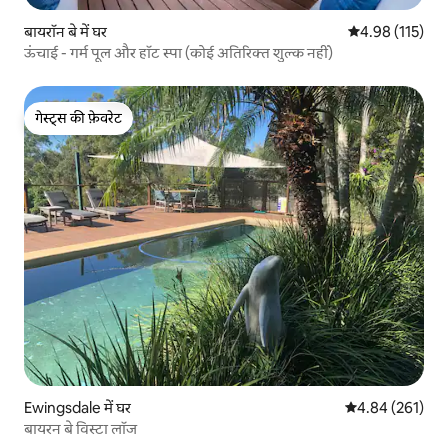
बायरॉन बे में घर
औसत रेटिंग 5 में स
4.98 (115)
ऊंचाई - गर्म पूल और हॉट स्पा (कोई अतिरिक्त शुल्क नहीं)
गेस्ट्स की फ़ेवरेट
गेस्ट्स की फ़ेवरेट
Ewingsdale में घर
औसत रेटिंग 5 में स
4.84 (261)
बायरन बे विस्टा लॉज