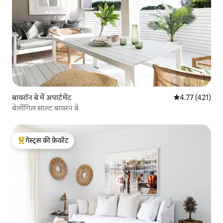
बायरॉन बे में अपार्टमेंट
औसत रेटिंग 5 में स
4.77 (421)
बेलोंगिल साल्ट बायरन बे
गेस्ट्स की फ़ेवरेट
गेस्ट्स का टॉप फ़ेवरेट