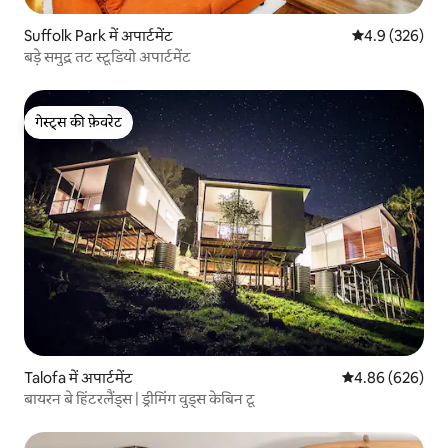
Suffolk Park में अपार्टमेंट
औसत रेटिंग 5 में 
4.9 (326)
बड़े समुद्र तट स्टूडियो अपार्टमेंट
गेस्ट्स की फ़ेवरेट
गेस्ट्स की फ़ेवरेट
Talofa में अपार्टमेंट
औसत रेटिंग 5 में स
4.86 (626)
बायरन बे हिंटरलैंड्स | ड्रीमिंग वुड्स केबिन टू