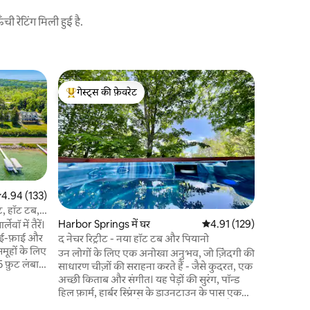
 रेटिंग मिली हुई है.
Harbor Spr
गेस्ट्स की फ़ेवरेट
गेस्ट्स
हार्बर स्प्रि
गेस्ट्स का टॉप फ़ेवरेट
गेस्ट्स का
हमारा घर ख
साफ है। यह घर से दूर आपका घर है। आराम करें और
इसके लिए 
खाना बनाना 
घर के सभी आराम हैं। यह 
पालतू जानवर मुक्त 
अधिकतम संख्या 8 है। हाइलैं
सत रेटिंग 5 में से 4.94, 133 समीक्षाएँ
4.94 (133)
लिए यादें ब
ट, हॉट टब,
इकट्ठा करन
Harbor Springs में घर
औसत रेटिंग 5 में से 4.91, 12
4.91 (129)
वॉ में तैरें।
लिए अन्य ची
वाई-फ़ाई और
द नेचर रिट्रीट - नया हॉट टब और पियानो
मत्स्य पालन गोल्फ स्कीइंग बाइकिंग लंबी पैदल यात
मूहों के लिए
उन लोगों के लिए एक अनोखा अनुभव, जो ज़िंदगी की
समुद
साधारण चीज़ों की सराहना करते हैं - जैसे कुदरत, एक
यर पिट ⛱️
अच्छी किताब और संगीत। यह पेड़ों की सुरंग, पॉन्ड
की दूरी 🚤
हिल फ़ार्म, हार्बर स्प्रिंग्स के डाउनटाउन के पास एक
नेस सेंटर 0.5
शांत इलाके में मौजूद है और यहाँ से बॉयन हाइलैंड्स