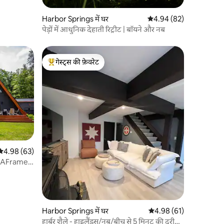
Harbor Springs में घर
औसत रेटिंग 5 में से 4.94, 8
4.94 (82)
पेड़ों में आधुनिक देहाती रिट्रीट | बॉयने और नब
गेस्ट्स की फ़ेवरेट
गेस्ट्स का टॉप फ़ेवरेट
औसत रेटिंग 5 में से 4.98, 63 समीक्षाएँ
4.98 (63)
d AFrame
Harbor Springs में घर
औसत रेटिंग 5 में से 4.98, 6
4.98 (61)
हार्बर शैले - हाइलैंड्स/नब/बीच से 5 मिनट की दूरी