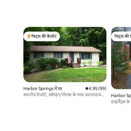
गेस्ट्स की फ़ेवरेट
गेस्ट्स की 
गेस्ट्स का टॉप फ़ेवरेट
गेस्ट्स की 
Harbor Springs में घर
औसत रेटिंग 5 में से 4.95, 99
4.95 (99)
स्थानीय रिज़ॉर्ट, स्कीइंग/गोल्फ़ के पास आरामदायक
Harbor Spr
रिट्रीट
हाइलैंड्स के