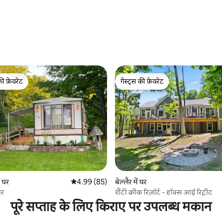
की फ़ेवरेट
गेस्ट्स की फ़ेवरेट
टॉप फ़ेवरेट
गेस्ट्स की फ़ेवरेट
 समीक्षाएँ
 घर
औसत रेटिंग 5 में से 4.99, 85 समीक्षाएँ
4.99 (85)
बेल्लैर में घर
ोर
शैंटी क्रीक रिज़ॉर्ट - हॉक्स आई रिट्रीट
पूरे सप्ताह के लिए किराए पर उपलब्ध मकान