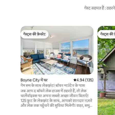
गेस्ट सहमत हैं : ठह
गेस्ट्स की फ़ेवरेट
गेस्ट्स की 
गेस्ट्स की फ़ेवरेट
गेस्ट्स की 
Boyne City में घर
औसत रेटिंग 5 में से 4.94, 135
4.94 (135)
गेम रूम के साथ लेकफ़्रंट! बॉयन माउंटेन के पास
जब आप द बॉयने लेक हाउस में ठहरते हैं, तो लेक
चार्लेवॉइक्स पर अपना सबसे अच्छा जीवन बिताएँ!
125 फ़ुट के लेकफ़्रंट के साथ, आपको शानदार नज़ारे
और लेक तक पहुँचने की सुविधा मिलेगी। शहर, समुद्र
तटों, दुकानों के साथ-साथ बॉयन माउंटेन, स्काई ब्रिज,