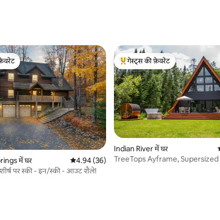
फ़ेवरेट
गेस्ट्स की फ़ेवरेट
फ़ेवरेट
गेस्ट्स का टॉप फ़ेवरेट
 समीक्षाएँ
Indian River में घर
TreeTops Ayframe, Supersize
ings में घर
औसत रेटिंग 5 में से 4.94, 36 समीक्षाएँ
4.94 (36)
on the River w
 शीर्ष पर स्की - इन/स्की - आउट शैले!