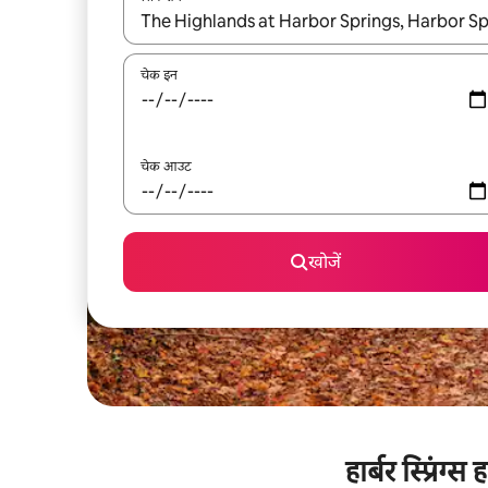
नतीजों के उपलब्ध होने पर, अप और डाउन 'ऐरो की' का इस्तेमाल 
चेक इन
चेक आउट
खोजें
हार्बर स्प्रिं