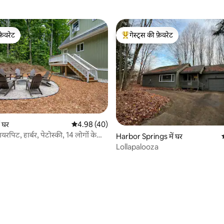
फ़ेवरेट
गेस्ट्स की फ़ेवरेट
फ़ेवरेट
गेस्ट्स का टॉप फ़ेवरेट
 समीक्षाएँ
 घर
औसत रेटिंग 5 में से 4.98, 40 समीक्षाएँ
4.98 (40)
यरपिट, हार्बर, पेटोस्की, 14 लोगों के
Harbor Springs में घर
ह
Lollapalooza