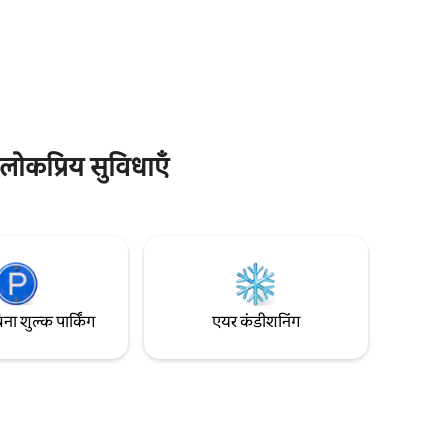
प्रोपेन
और उत्तरी मिशिगन के अन्य मशहूर आकर्षणों तक
ा स्वागत है
पहुँचने में 8 मिनट का समय लगता है। जुलाई 2025 में
करना ज़रूरी
लगाया गया लग्ज़री हॉट टब। अपराइट पियानो और
फ़ाई (104
यूकुलेले। मकान = लगभग 2,800 वर्ग फ़ुट अगर
आप 1 कुत्ता या 8वें व्यक्ति को लाना चाहते हैं, तो
आपको हमें ज़रूर बताना होगा। मेहमानों को सीढ़ियों के
साथ सहज होना चाहिए।
 लोकप्रिय सुविधाएँ
िना शुल्क पार्किंग
एयर कंडीशनिंग