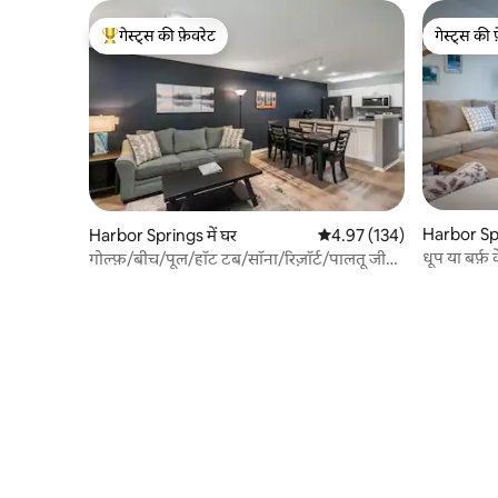
गेस्ट्स की फ़ेवरेट
गेस्ट्स की 
गेस्ट्स का टॉप फ़ेवरेट
गेस्ट्स की 
Harbor Spr
Harbor Springs में घर
औसत रेटिंग 5 में से 4.97, 134
4.97 (134)
धूप या बर्फ़
गोल्फ़/बीच/पूल/हॉट टब/सॉना/रिज़ॉर्ट/पालतू जीवों
के अनुकूल