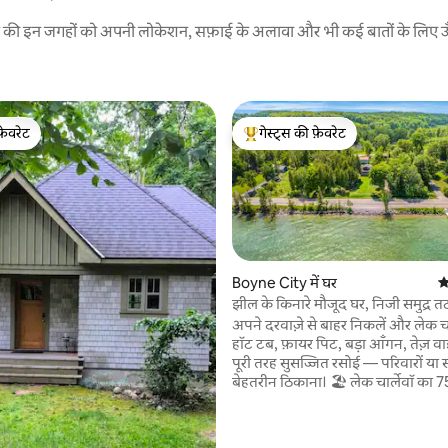
रने की इन जगहों को अपनी लोकेशन, सफ़ाई के अलावा और भी कई बातों के लिए ऊँची
फ़ेवरेट
गेस्ट्स की फ़ेवरेट
फ़ेवरेट
गेस्ट्स का टॉप फ़ेवरेट
Boyne City में घर
औ
झील के किनारे मौजूद घर, निजी समुद्र त
 समीक्षाएँ
फ़ायर पिट
अपने दरवाज़े से बाहर निकलें और लेक चार्ले
हॉट टब, फ़ायर पिट, बड़ा आँगन, तेज़ 
पूरी तरह सुसज्जित रसोई — परिवारों या स
बेहतरीन ठिकाना। 🏖️ लेक चार्लेवॉ का 75 फ़ुट लंबा
तट 💧 हॉट टब + झील के नज़ारे 🔥 फ़ा
समुद्र तटों और खेल के मैदानों से 2 मील 
बोट लॉन्च से 0.5 मील की दूरी 🏋️‍♀️ फ़िट