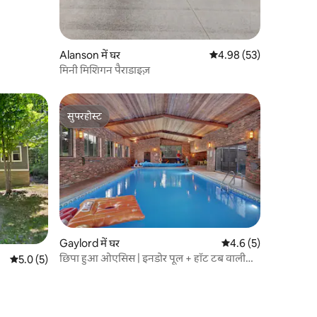
Alanson में घर
औसत रेटिंग 5 में से 4.98, 5
4.98 (53)
मिनी मिशिगन पैराडाइज़
सुपरहोस्ट
सुपरहोस्ट
Gaylord में घर
औसत रेटिंग 5 में से 4.6, 
4.6 (5)
छिपा हुआ ओएसिस | इनडोर पूल + हॉट टब वाली
औसत रेटिंग 5 में से 5.0, 5 समीक्षाएँ
5.0 (5)
एस्टेट