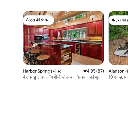
गेस्ट्स की फ़ेवरेट
गेस्ट्स की 
गेस्ट्स की फ़ेवरेट
गेस्ट्स की 
Harbor Springs में घर
औसत रेटिंग 5 में से 4.95, 87
4.95 (87)
Alanson में
4k वर्गफ़ुट का लॉग शैले, शेफ़ का किचन, कोई शुल्क
10 एकड़, फ़ा
नहीं, पालतू जीव!
सोने की जग