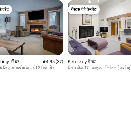
फ़ेवरेट
गेस्ट्स की फ़ेवरेट
फ़ेवरेट
गेस्ट्स की फ़ेवरेट
ings में घर
औसत रेटिंग 5 में से 4.95, 37 समीक्षाएँ
4.95 (37)
Petoskey में घर
 समीक्षाएँ
 के लिए आकर्षक कॉन्डो। 3 किंग बेड!
स्प्रिंग लेक 17 - बाइक - लिटिल ट्रैवर्स व्