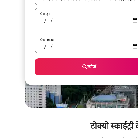
चेक इन
चेक आउट
खोजें
टोक्यो स्काईट्री