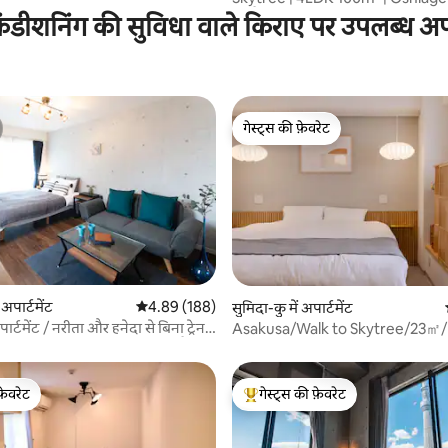
की पैदल दूरी पर
ंडीशनिंग की सुविधा वाले किराए पर उपलब्ध अपार
गेस्ट्स की फ़ेवरेट
गेस्ट्स की फ़ेवरेट
 समीक्षाएँ
 अपार्टमेंट
औसत रेटिंग 5 में से 4.89, 188 समीक्षाएँ
4.89 (188)
सुमिदा-कु में अपार्टमेंट
ार्टमेंट / नरीता और हनेदा से बिना ट्रेन
Asakusa/Walk to Skytree/23㎡
टतम स्टेशन 2 मिनट / आसानी से पैदल
4 ppl के लिए 9 मिनट
कुसा और स्काईट्री / W...
फ़ेवरेट
गेस्ट्स की फ़ेवरेट
फ़ेवरेट
गेस्ट्स का टॉप फ़ेवरेट