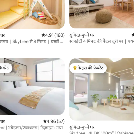
 समीक्षाएँ
सुमिदा-कु में घर
औ
ं घर
औसत रेटिंग 5 में से 4.91, 160 समीक्षाएँ
4.91 (160)
स्काईट्री 4 मिनट की पैदल दूरी पर｜एयर
 समय｜Skytree से 8 मिनट｜बच्चों का
डायरेक्ट｜आसाकुसा के पास
फ़ेवरेट
गेस्ट्स की फ़ेवरेट
फ़ेवरेट
गेस्ट्स का टॉप फ़ेवरेट
 समीक्षाएँ
ं घर
औसत रेटिंग 5 में से 4.96, 57 समीक्षाएँ
4.96 (57)
सुमिदा-कु में घर
 70㎡ | 2बेडरूम/2बाथरूम | डिज़ाइन+नया
Skytree | 4LDK 100m² | Oshiage 