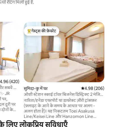
 रेटिंग मिली हुई है.
सुमिदा-कु मे
गेस्ट्स की फ़ेवरेट
गेस्ट्स
नरीता और हा
गेस्ट्स का टॉप फ़ेवरेट
गेस्ट्स का
टॉयलेट
हिकिफ़ुने 
दूरी पर। ट्र
सिर्फ़ 3 म
की दूरी पर 
ओमोटेसांडो
है। नरीता य
या कीसेई-हि
पर है। यह 74 वर्गमीटर की प्रॉपर्टी अधिकतम 6 लोगों
त रेटिंग 5 में से 4.96, 420 समीक्षाएँ
4.96 (420)
के लिए रिज़
 और सबवे के
सुमिदा-कु में घर
औसत रेटिंग 5 में से 4.98, 20
4.98 (206)
पास एक शां
| सामान रखने
शन✨ JR
आरामदायक 
ओशी स्टेशन स्काई टॉवर बिजनेस डिस्ट्रिक्ट 2 मंजिला
ी पर,
तरह के यात्
3 बेडरूम का एकल परिवार होटल/नरीता हनेदा हवाई
नारिता/हनेडा एयरपोर्ट या डायरेक्ट ज़ीरो ट्रांसफ़र
दल दूरी पर
अड्डे या सीधे ट्रांसफर/असाकुसा लाइन 2 स्टॉप
(फ़्लाइट के आने के समय के आधार पर अलग -
 दोनों के
असाकुसा/बस सीधे डिज़नी तक
अलग होता है)। यह निकटतम Toei Asakusa
हवाई अड्डे
Line/Keisei Line और Hanzomon Line
Oshiage Station Exit B2 से लगभग 2 -3 मिनट
 के लिए लोकप्रिय सुविधाएँ
 - अलग रखा