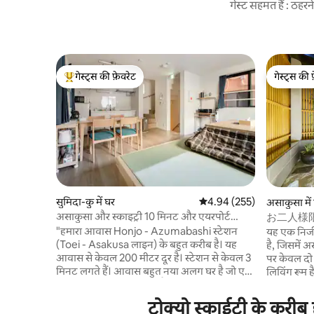
गेस्ट सहमत हैं : ठह
गेस्ट्स की फ़ेवरेट
गेस्ट्स की 
गेस्ट्स का टॉप फ़ेवरेट
गेस्ट्स की 
सुमिदा-कु में घर
औसत रेटिंग 5 में से 4.94, 255
4.94 (255)
असाकुसा में
असाकुसा और स्काइट्री 10 मिनट और एयरपोर्ट
お二人様
पिकअप
風のラグジ
"हमारा आवास Honjo - Azumabashi स्टेशन
यह एक निजी
光拠点)
(Toei - Asakusa लाइन) के बहुत करीब है। यह
है, जिसमें अ
आवास से केवल 200 मीटर दूर है। स्टेशन से केवल 3
पर केवल दो लोग रह 
मिनट लगते हैं। आवास बहुत नया अलग घर है जो एक
लिविंग रूम 
शांत आवासीय क्षेत्र में स्थित है। आप पूरे आवास को
जिसमें किंग स
किराए पर लेने में सक्षम हैं, इसलिए यह परिवारों,
से शिबुया, 
टोक्यो स्काईट्री के करीब
दोस्तों और जोड़ों सहित लंबे समय तक रहने वाले
आसान है, जो 