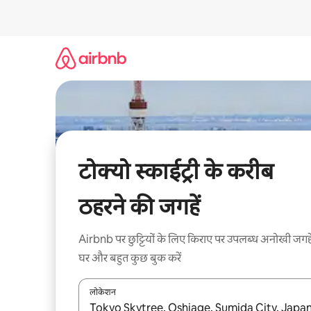
इसे
छोड़कर
सीधा
कॉन्टेंट
पर
जाएँ
टोक्यो स्काईट्री के करीब
ठहरने की जगहें
Airbnb पर छुट्टियों के लिए किराए पर उपलब्ध अनोखी जगहे
घर और बहुत कुछ बुक करें
लोकेशन
नतीजों के उपलब्ध होने पर, अप और डाउन 'ऐरो की' का इस्तेमाल 