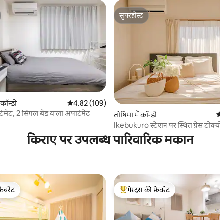
सुपरहोस्ट
सुपरहोस्ट
 कॉन्डो
औसत रेटिंग 5 में से 4.82, 109 समीक्षाएँ
4.82 (109)
र्टमेंट, 2 सिंगल बेड वाला अपार्टमेंट
तोषिमा में कॉन्डो
औ
 समीक्षाएँ
Ikebukuro स्टेशन पर स्थित ग्रेस टोक्यो
शिंजुकु और शिबुया तक सीधी पहुँच | यात
किराए पर उपलब्ध पारिवारिक मकान
व्यावसायिक यात्राओं के लिए आरामद
सुविधाजनक
फ़ेवरेट
गेस्ट्स की फ़ेवरेट
फ़ेवरेट
गेस्ट्स का टॉप फ़ेवरेट