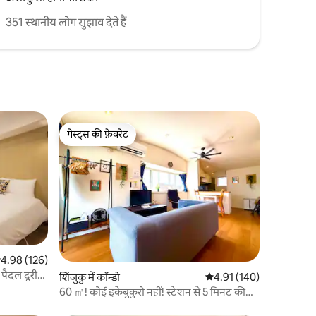
351 स्थानीय लोग सुझाव देते हैं
गेस्ट्स की फ़ेवरेट
गेस्ट्स की फ़ेवरेट
सत रेटिंग 5 में से 4.98, 126 समीक्षाएँ
4.98 (126)
पैदल दूरी/
शिंजुकु में कॉन्डो
औसत रेटिंग 5 में से 4.91, 14
4.91 (140)
फ़्त हाई -
60 ㎡! कोई इकेबुकुरो नहीं! स्टेशन से 5 मिनट की
्रेज़ी, चीनी
दूरी पर, तेज़ वाई - फ़ाई!