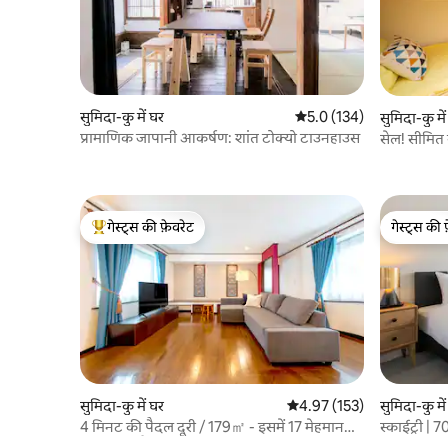
सकें। हमारा आवास लकड़ी का है, इसलिए यह अच्छी
तरह हवादार है। हमारा आवास भी ह्यूमिडिफायर के
साथ एयर क्लैरनर से सुसज्जित है। हम आपको घर में
आने से पहले अपने जूते उतारने के लिए कहना चाहेंगे
ताकि आप अंदर की जगह को साफ़ - सुथरा रख सकें।
सामान्य कमरे की सफाई के अलावा, हम विशेष रूप से
उजागर धातु के हिस्सों जैसे कि दरवाज़े के नॉब को
सुमिदा-कु में घर
औसत रेटिंग 5 में से 5.0, 134
5.0 (134)
सुमिदा-कु मे
निष्फल करते हैं। हम आपको आवास पर उच्च ग्रेड और
प्रामाणिक जापानी आकर्षण: शांत टोक्यो टाउनहाउस
सेल! सीमित
साफ लिनन प्रदान करते हैं। हम आपको एंटी -
कमरा
बैक्टीरियल स्प्रे और हैंड वाइप और थर्मामीटर भी मुफ्त
में प्रदान करते हैं। आवास के पास एक सुपरमार्केट है।
हमारी रसोई प्रामाणिक और अच्छी तरह से खाना
गेस्ट्स की फ़ेवरेट
गेस्ट्स की 
पकाने के उपकरणों से सुसज्जित है। यदि आप खाना
गेस्ट्स का टॉप फ़ेवरेट
गेस्ट्स की 
बनाना पसंद नहीं करते हैं, तो आप बाहर खाने का
आनंद ले सकते हैं। नारिता हवाई अड्डे/हनेडा हवाई
अड्डे/टोक्यो डिज्नी रिज़ॉर्ट के लिए हमारी सेवा ・
परिवहन सेवा माउंट के लिए・ निर्देशित दौरा। चार्टर्ड
कार से फुजी (अगर कोई और जगह है जहाँ आप जाना
चाहते हैं, तो कृपया हमसे बेझिझक संपर्क करें) ・हम
आपके सामान को आपके चेक - इन समय तक और
चेक - आउट समय के बाद रखते हैं। ・हम आपको
एक पॉकेट वाई - फाई उधार देते हैं। ・अगर आपका
सुमिदा-कु में घर
औसत रेटिंग 5 में से 4.97, 153
4.97 (153)
सुमिदा-कु मे
कोई और सवाल या अनुरोध है, तो कृपया बेझिझक
4 मिनट की पैदल दूरी / 179㎡ - इसमें 17 मेहमान
स्काईट्री |
हमसे संपर्क करें ठहरने की जगह के आस - पास मौजूद
ठहर सकते हैं