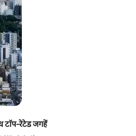
ध टॉप-रेटेड जगहें