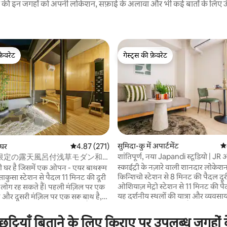
रने की इन जगहों को अपनी लोकेशन, सफ़ाई के अलावा और भी कई बातों के लिए ऊँची
फ़ेवरेट
गेस्ट्स की फ़ेवरेट
फ़ेवरेट
गेस्ट्स की फ़ेवरेट
 समीक्षाएँ
सुमिदा-कु में अपार्टमेंट
औस
 घर
औसत रेटिंग 5 में से 4.87, 271 समीक्षाएँ
4.87 (271)
शांतिपूर्ण, नया Japandi स्टूडियो | JR
限定の露天風呂付浅草モダン和
पास | वॉशिंग मशीन और ड्रायर | लिफ्ट 
ュアリーな (軒家1浅草・上野観
स्काईट्री के नज़ारे वाली शानदार लोके
 घर है जिसमें एक ओपन - एयर बाथरूम
की जगह
柳通り西棟
किन्शिचो स्टेशन से 8 मिनट की पैदल दूर
साकुसा स्टेशन से पैदल 11 मिनट की दूरी
ओशियाज़ मेट्रो स्टेशन से 11 मिनट की पै
सकते हैं। पहली मंज़िल पर एक
यह दर्शनीय स्थलों की यात्रा और व्यवसाय
है और दूसरी मंज़िल पर एक सरू बाथ है,
लिए एकदम सही आवास है, जिसमें अच्छी 
ाइज़ का बेडरूम और सीधी छत है। मेट्रो
तक पहुँच है। परिवार और दोस्तों के लिए बिलकुल
गिंज़ा, यूनो और अकिहाबारा तक जाना भी
 छुट्टियाँ बिताने के लिए किराए पर उपलब्ध जगहों
सही। 🚿 बाथरूम और टॉयलेट को अलग
इसे टोक्यो में दर्शनीय स्थलों की यात्रा