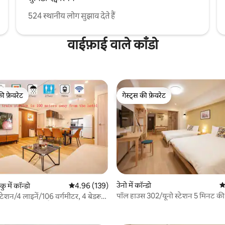
524 स्थानीय लोग सुझाव देते हैं
वाईफ़ाई वाले काँडो
की फ़ेवरेट
गेस्ट्स की फ़ेवरेट
टॉप फ़ेवरेट
गेस्ट्स की फ़ेवरेट
उेनो में कॉन्डो
औ
 में कॉन्डो
औसत रेटिंग 5 में से 4.96, 139 समीक्षाएँ
4.96 (139)
पॉल हाउस 302/यूनो स्टेशन 5 मिनट की 
स्टेशन/4 लाइनें/106 वर्गमीटर, 4 बेडरूम
 समीक्षाएँ
ओकाचीमाची 4 मिनट/नारिता डायरेक्ट/मु
शौचालय 1 रसोई/गैस ड्रायर
स्पीड इंटरनेट/लिफ्ट बिल्डिंग/जापानी, अंग
कम्युनिकेशन