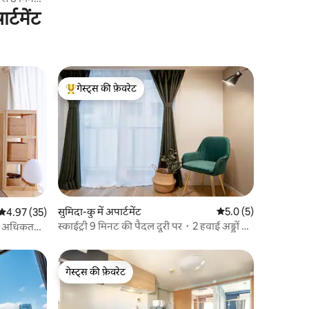
परिवारों और समूहों के लिए टोक्यो में ठहरना
्टमेंट
गेस्ट्स की फ़ेवरेट
गेस्ट्स का टॉप फ़ेवरेट
सुमिदा-कु में अपार्टमेंट
औसत रेटिंग 5 में से 5.0, 
5.0 (5)
औसत रेटिंग 5 में से 4.97, 35 समीक्षाएँ
4.97 (35)
स्काईट्री 9 मिनट की पैदल दूरी पर・2 हवाई अड्डों के
/ अधिकतम
लिए नॉन-स्टॉप सेवा・2 कमरे
गेस्ट्स की फ़ेवरेट
गेस्ट्स की फ़ेवरेट