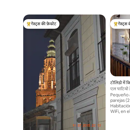
गेस्ट्स की फ़ेवरेट
गेस्ट्स 
गेस्ट्स का टॉप फ़ेवरेट
गेस्ट्स का 
टोलिडो में क
एल पाटियो डे
Pequeño a
parejas (
Habitació
WiFi, en 
un bello e
unos paso
una zona muy tr