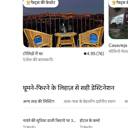
गेस्ट्स की फ़ेवरेट
गेस्ट्स 
गेस्ट्स का टॉप फ़ेवरेट
गेस्ट्स का 
Casavieja म
मोलिनो मेल
टोलिडो में घर
औसत रेटिंग 5 में से 4.95, 76
4.95 (76)
एंजेल की बालकनी।
घूमने-फिरने के लिहाज़ से सही डेस्टिनेशन
अन्य तरह की लिस्टिंग
आस-पास के बेहतरीन दर्शनीय स्थान
कर
नाश्ते की सुविधा वाली किराये पर उपलब्ध लिस्टिंग
होटल के कमरे
Toledo
Toledo