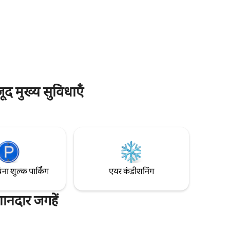
तक पैदल जाएँ हमारी दूसरी लिस्टिंग देखें, जिसे सिर्फ़
5 स्टार वाली समीक्षाएँ मिली हैं!:
जो जोड़ों और
https://www.airbnb.es/rooms/37089193
के शानदार
आनंद लेने के
जूद मुख्य सुविधाएँ
िना शुल्क पार्किंग
एयर कंडीशनिंग
शानदार जगहें