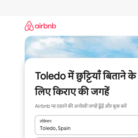
इसे
छोड़कर
सीधा
कॉन्टेंट
पर
जाएँ
Toledo में छुट्टियाँ बिताने के
लिए किराए की जगहें
Airbnb पर ठहरने की अनोखी जगहें ढूँढ़ें और बुक करें
लोकेशन
नतीजों के उपलब्ध होने पर, अप और डाउन 'ऐरो की' का इस्तेमाल 