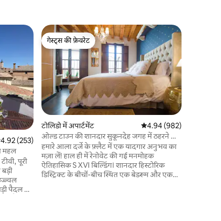
टोलिडो में 
गेस्ट्स की फ़ेवरेट
गेस्ट्स की
Mirador 
गेस्ट्स की फ़ेवरेट
गेस्ट्स की
अद्वितीय घर
की तारीख है
गया है। यह यहूदी क्वार्टर में स्थित है, Virgen de
Gracia दृष्
पर जहां चुप
उस स्नेह क
बहाल किया 
संरक्षित कर
टोलिडो में अपार्टमेंट
औसत रेटिंग 5 में से 4.94, 98
4.94 (982)
अतिरिक्त वि
ओल्ड टाउन की शानदार सुकूनदेह जगह में ठहरने का
सत रेटिंग 5 में से 4.92, 253 समीक्षाएँ
4.92 (253)
विशेष वास्
शानदार अनुभव
हमारे आला दर्जे के फ़्लैट में एक यादगार अनुभव का
है।
का महल
मज़ा लें! हाल ही में रेनोवेट की गई मनमोहक
ीवी, पूरी
ऐतिहासिक S XVI बिल्डिंग। शानदार हिस्टोरिक
बड़ी
डिस्ट्रिक्ट के बीचों-बीच स्थित एक बेडरूम और एक
ज्ज्वल
बाथरूम वाला आलिशान अपार्टमेंट। 65 वर्गमीटर
बेहद सुरक्षित इलाका UCLM और कैथेड्रल से कदम
गया है।
छात्रों, व्यावसायिक यात्राओं और पर्यटकों, सभी के
र्मित के साथ
लिए शानदार लोकेशन! स्मारकों, रेस्टोरेंट और दुकानों
्यजनक लकड़ी