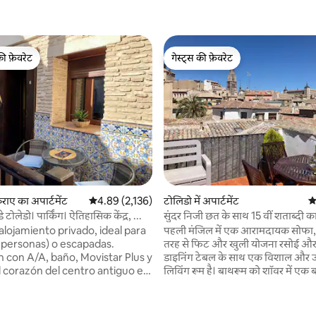
की फ़ेवरेट
गेस्ट्स की फ़ेवरेट
टॉप फ़ेवरेट
गेस्ट्स की फ़ेवरेट
िराए का अपार्टमेंट
औसत रेटिंग 5 में से 4.89, 2,136 समीक्षाएँ
4.89 (2,136)
टोलिडो में अपार्टमेंट
औ
 टोलेडो। पार्किंग। ऐतिहासिक केंद्र, ...
सुंदर निजी छत के साथ 15 वीं शताब्दी 
lojamiento privado, ideal para
पहली मंजिल में एक आरामदायक सोफा, ट
2 personas) o escapadas.
तरह से फिट और खुली योजना रसोई और 
n con A/A, baño, Movistar Plus y
डाइनिंग टेबल के साथ एक विशाल और उ
el corazón del centro antiguo en
लिविंग रूम है। बाथरूम को शॉवर में एक बड़ी पैदल दूरी
dificio de patio Toledano, a solo
और तत्काल गर्म पानी से सुसज्जित किया 
s andando de la catedral en
डाउनस्टेयर बेडरूम को अलमारी में एक नि
anquila. Parking privado
सुसज्जित किया गया है और इसमें आश्चर