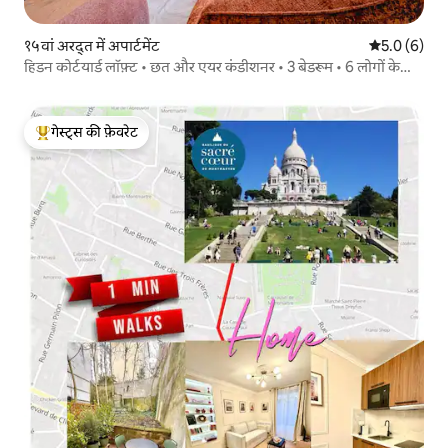
१५वां अरद्त में अपार्टमेंट
औसत रेटिंग 5 म
5.0 (6)
हिडन कोर्टयार्ड लॉफ़्ट • छत और एयर कंडीशनर • 3 बेडरूम • 6 लोगों के
लिए
गेस्ट्स की फ़ेवरेट
गेस्ट्स का टॉप फ़ेवरेट