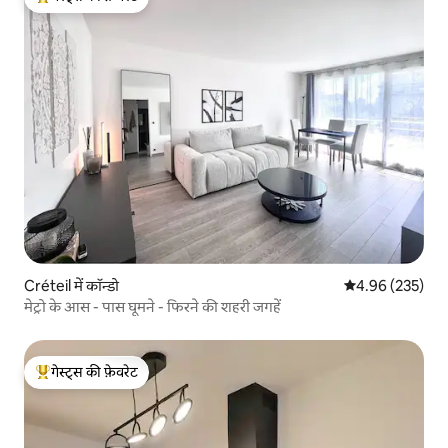
गेस्ट्स का टॉप फ़ेवरेट
Créteil में कॉन्डो
औसत रेटिंग 5 में स
4.96 (235)
मेट्रो के आस - पास घूमने - फिरने की शहरी जगहें
गेस्ट्स की फ़ेवरेट
गेस्ट्स का टॉप फ़ेवरेट