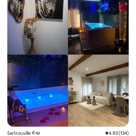
Sartrouville में घर
औसत रेटिंग 5 में स
4.93 (134)