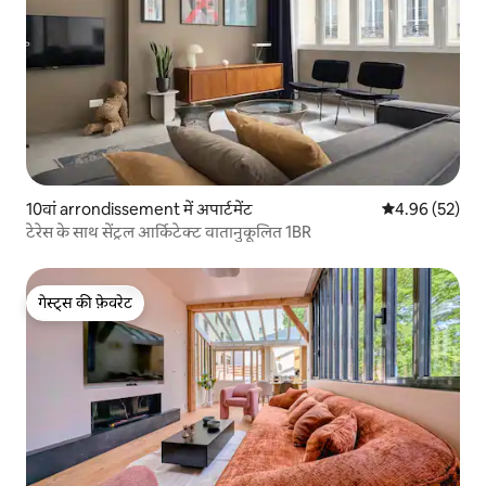
10वां arrondissement में अपार्टमेंट
औसत रेटिंग 5 में 
4.96 (52)
टेरेस के साथ सेंट्रल आर्किटेक्ट वातानुकूलित 1BR
गेस्ट्स की फ़ेवरेट
गेस्ट्स की फ़ेवरेट