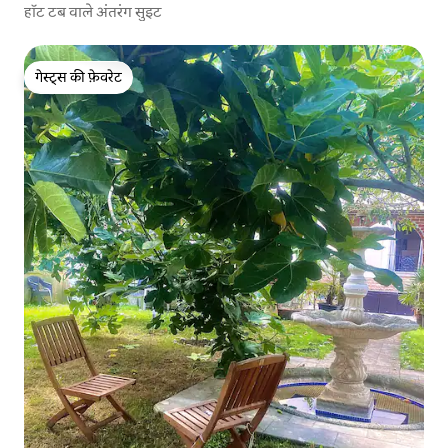
हॉट टब वाले अंतरंग सुइट
गेस्ट्स की फ़ेवरेट
गेस्ट्स की फ़ेवरेट