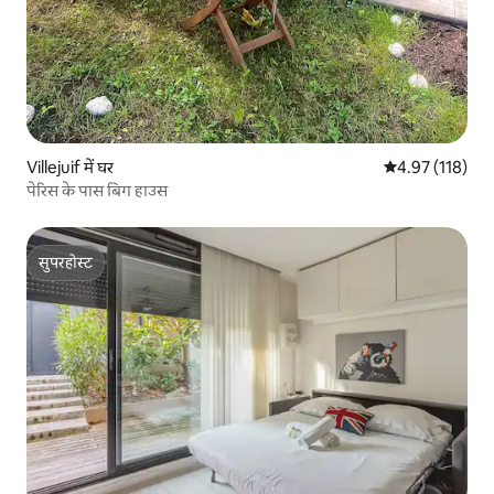
Villejuif में घर
औसत रेटिंग 5 में स
4.97 (118)
पेरिस के पास बिग हाउस
सुपरहोस्ट
सुपरहोस्ट