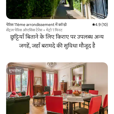
पेरिस 11ème arrondissement में कॉन्डो
औसत रेटिंग 5 मे
4.9 (10)
सेंट्रल पेरिस ओएसिस टेरेस + मेट्रो 1 मिनट
छुट्टियाँ बिताने के लिए किराए पर उपलब्ध अन्य
जगहें, जहाँ बरामदे की सुविधा मौजूद है
सुपरहोस्ट
सुपरहोस्ट