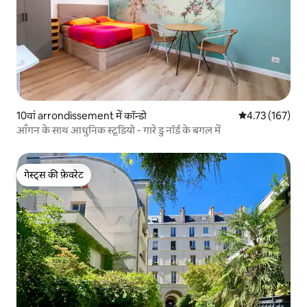
10वां arrondissement में कॉन्डो
औसत रेटिंग 5 में स
4.73 (167)
आँगन के साथ आधुनिक स्टूडियो - गारे डु नॉर्ड के बगल में
गेस्ट्स की फ़ेवरेट
गेस्ट्स की फ़ेवरेट