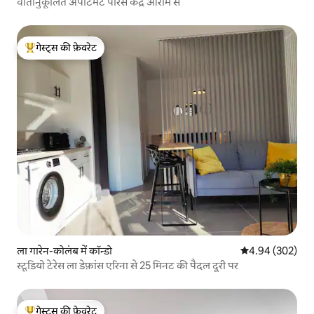
वातानुकूलित अपार्टमेंट पेरिस केंद्र आराम से
गेस्ट्स की फ़ेवरेट
गेस्ट्स का टॉप फ़ेवरेट
ला गारेन-कोलंब में कॉन्डो
औसत रेटिंग 5 में स
4.94 (302)
स्टूडियो टेरेस ला डेफ़ांस एरिना से 25 मिनट की पैदल दूरी पर
गेस्ट्स की फ़ेवरेट