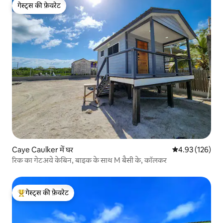
गेस्ट्स की फ़ेवरेट
गेस्ट्स की फ़ेवरेट
Caye Caulker में घर
औसत रेटिंग 5 में स
4.93 (126)
रिक का गेटअवे केबिन, बाइक के साथ M बैसी के, कॉलकर
गेस्ट्स की फ़ेवरेट
गेस्ट्स का टॉप फ़ेवरेट