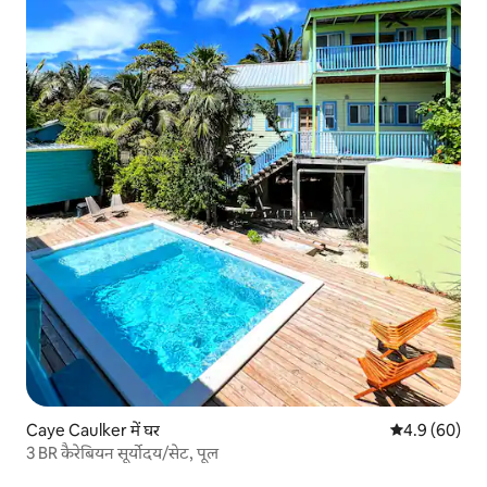
Caye Caulker में घर
औसत रेटिंग 5 में
4.9 (60)
3 BR कैरेबियन सूर्योदय/सेट, पूल