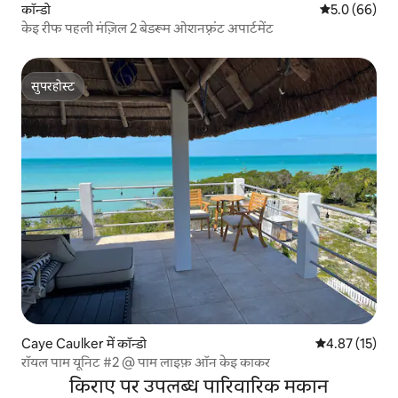
कॉन्डो
औसत रेटिंग 5 में
5.0 (66)
केइ रीफ पहली मंज़िल 2 बेडरूम ओशनफ़्रंट अपार्टमेंट
सुपरहोस्ट
सुपरहोस्ट
Caye Caulker में कॉन्डो
औसत रेटिंग 5 में 
4.87 (15)
रॉयल पाम यूनिट #2 @ पाम लाइफ़ ऑन केइ काकर
किराए पर उपलब्ध पारिवारिक मकान