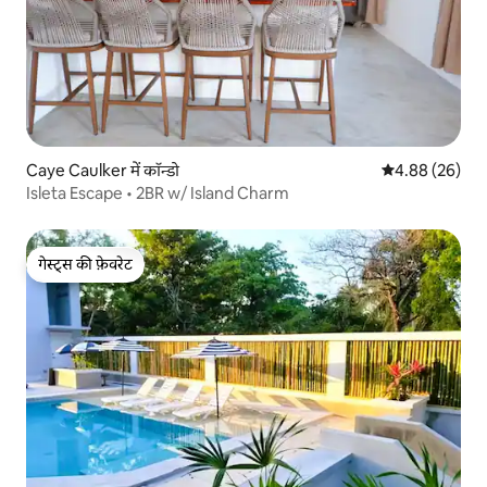
Caye Caulker में कॉन्डो
औसत रेटिंग 5 में 
4.88 (26)
Isleta Escape • 2BR w/ Island Charm
गेस्ट्स की फ़ेवरेट
गेस्ट्स की फ़ेवरेट