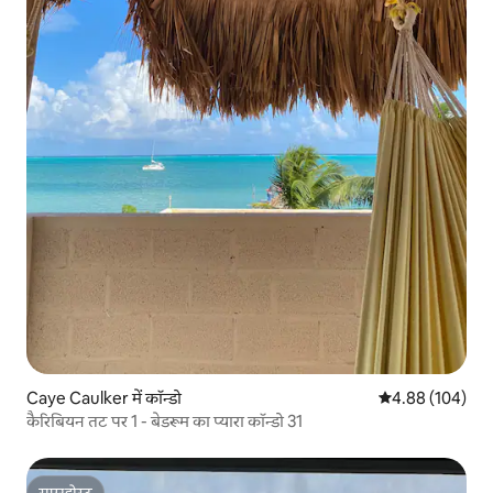
Caye Caulker में कॉन्डो
औसत रेटिंग 5 में स
4.88 (104)
कैरिबियन तट पर 1 - बेडरूम का प्यारा कॉन्डो 31