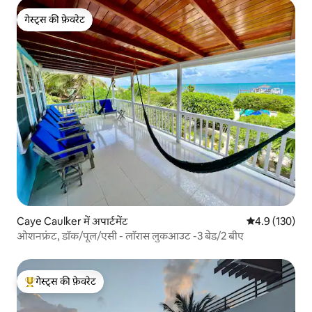
गेस्ट्स की फ़ेवरेट
गेस्ट्स की फ़ेवरेट
Caye Caulker में अपार्टमेंट
औसत रेटिंग 5 में 
4.9 (130)
ओशनफ्रंट, डॉक/पूल/एसी - लॉरास लुकआउट -3 बेड/2 बीए
गेस्ट्स की फ़ेवरेट
गेस्ट्स का टॉप फ़ेवरेट