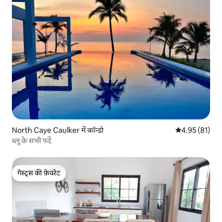
North Caye Caulker में कॉन्डो
औसत रेटिंग 5 में 
4.95 (81)
ब्लू के सभी पर्दे
गेस्ट्स की फ़ेवरेट
गेस्ट्स की फ़ेवरेट