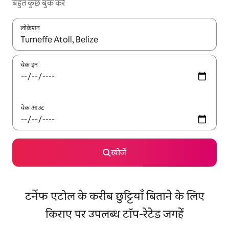
बहुत कुछ बुक करें
लोकेशन
नतीजों के उपलब्ध होने पर, अप और डाउन 'ऐरो की' का इस्तेमाल करके नेविगेट करें
चेक इन
चेक आउट
खोजें
टर्नेफ एटोल के करीब छुट्टियाँ बिताने के लिए
किराए पर उपलब्ध टॉप-रेटेड जगहें