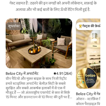
गेस्ट सहमत हैं : ठहरने की इन जगहों को अपनी लोकेशन, सफ़ाई के
अलावा और भी कई बातों के लिए ऊँची रेटिंग मिली हुई है.
सुपरहोस्ट
गेस्ट्स की फ़ेवरेट
सुपरहोस्ट
गेस्ट्स का टॉप फ़ेवरेट
Belize City में अपार्टमेंट
औसत रेटिंग 5 में से 4.91, 264 समीक्षाएँ
4.91 (264)
ग्रीन पैटियो और मुफ़्त बाइक के साथ निजी रिट्रीट
हमारे स्टाइलिश अपार्टमेंट बेलीज़ सिटी के सबसे
सुरक्षित और सबसे आकर्षक इलाकों में से एक में
मौजूद हैं — जो अंतरराष्ट्रीय एयरपोर्ट से कार से सिर्फ़
Belize City में गेस्ट स
15 मिनट और डाउनटाउन से 10 मिनट की दूरी पर हैं।
ओशन - स्टार्फ़िश विल
यह इलाका स्थानीय आकर्षण और सुविधा का मेल है,
अपार्टमेंट
कोरल पैराडाइज़ विलास
जहाँ कैफ़े, रेस्टोरेंट, बेकरी और दुकानें सबकुछ आस-