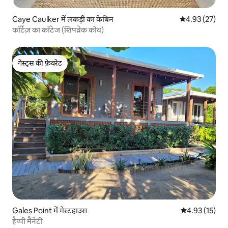
Caye Caulker में लकड़ी का केबिन
औसत रेटिंग 5 में 
4.93 (27)
कॉर्टेज़ का कॉटेज (शिपव्रेक कोव)
गेस्ट्स की फ़ेवरेट
गेस्ट्स की फ़ेवरेट
Gales Point में गेस्टहाउस
औसत रेटिंग 5 में 
4.93 (15)
हैप्पी मैनेटी