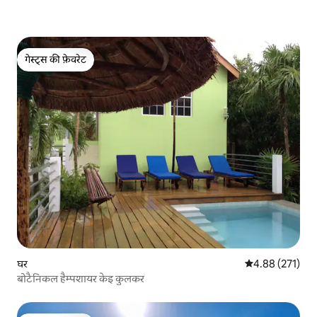
गेस्ट्स की फ़ेवरेट
गेस्ट्स की फ़ेवरेट
घर
औसत रेटिंग 5 में स
4.88 (271)
बोटैनिकल हैम्पशायर केइ कुलकर