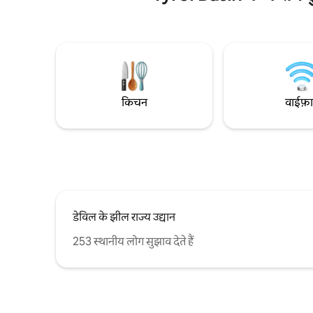
पार करके कुछ ही सीढ़ियाँ चढ़ने पर मुख्य घर में
विशाल डिज़ाइ
मेहमानों का बाथरूम मौजूद है। आएँ और यहाँ
और शेफ़ किच
रचनात्मकता का प्रदर्शन करें, आराम फ़रमाएँ और
स्टोव के साथ
तरोताज़ा हो जाएँ! आपके रिज़र्वेशन में मौजूद अच्छे
आस - पास के
कुत्तों को बाहर पट्टे से बाँधना होगा और आपकी गैर-
दिन की यात्राओ
मौजूदगी में उन्हें केनेल में रखना होगा।
किचन
वाईफ़
डेविल के झील राज्य उद्यान
253 स्थानीय लोग सुझाव देते हैं