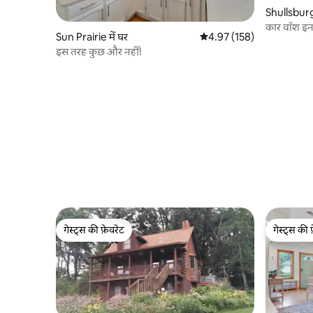
Shullsburg 
कार वॉश इ
Sun Prairie में घर
औसत रेटिंग 5 में से 4.97, 158
4.97 (158)
इस तरह कुछ और नहीं!
गेस्ट्स की फ़ेवरेट
गेस्ट्स की 
गेस्ट्स की फ़ेवरेट
गेस्ट्स की 