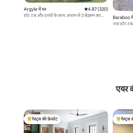
Argyle में घर
औसत रेटिंग 5 में से 4.87, 320
4.87 (320)
हॉट टब और दृश्यों के साथ आराम से 3 बेडरूम का
Baraboo मे
केबिन
नया हॉट टब!
एयर क
गेस्ट्स की फ़ेवरेट
गेस्ट्स 
गेस्ट्स का टॉप फ़ेवरेट
गेस्ट्स का 