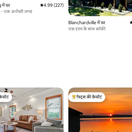
में घर
औसत रेटिंग 5 में से 4.99, 227 समीक्षाएँ
4.99 (227)
न - एक अनोखी जगह
 समीक्षाएँ
Blanchardville में घर
औ
एक दृश्य के साथ कॉफ़ी
फ़ेवरेट
गेस्ट्स की फ़ेवरेट
फ़ेवरेट
गेस्ट्स का टॉप फ़ेवरेट