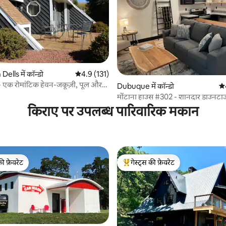
 समीक्षाएँ
ells में कॉन्डो
औसत रेटिंग 5 में से 4.9, 131 समीक्षाएँ
4.9 (131)
ीट - एक रोमांटिक हेवन-जकूज़ी, पूल और
Dubuque में कॉन्डो
औस
मोंटाना हाउस #302 - शानदार डाउनटा
किराए पर उपलब्ध पारिवारिक मकान
की फ़ेवरेट
गेस्ट्स की फ़ेवरेट
टॉप फ़ेवरेट
गेस्ट्स का टॉप फ़ेवरेट