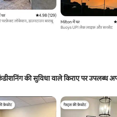
 समीक्षाएँ
ं घर
औसत रेटिंग 5 में से 4.98, 129 समीक्षाएँ
4.98 (129)
 परफ़ेक्ट लोकेशन, डाउनटाउन बाराबू
Milton में घर
औस
Buoys UP! लेक लाइफ़ और सनसेट
ंडीशनिंग की सुविधा वाले किराए पर उपलब्ध अपार
की फ़ेवरेट
गेस्ट्स की फ़ेवरेट
टॉप फ़ेवरेट
गेस्ट्स की फ़ेवरेट