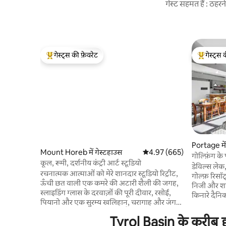
गेस्ट सहमत हैं : ठह
गेस्ट्स की फ़ेवरेट
गेस्ट्स 
गेस्ट्स का टॉप फ़ेवरेट
गेस्ट्स का 
Portage मे
Mount Horeb में गेस्टहाउस
औसत रेटिंग 5 में से 4.97, 665
4.97 (665)
गोल्फ़िंग क
कूल, रूमी, दर्शनीय कंट्री आर्ट स्टूडियो
डेविल्स लेक,
रचनात्मक आत्माओं को मेरे शानदार स्टूडियो रिट्रीट,
गोल्फ़ रिसॉ
ऊँची छत वाली एक कमरे की अटारी शैली की जगह,
निजी और शांत
स्लाइडिंग ग्लास के दरवाज़ों की पूरी दीवार, रसोई,
किनारे दैनिक
पियानो और एक सुरम्य खलिहान, चरागाह और जंगली
जाएँ। 9 बेड,
पहाड़ियों का विशाल दृश्य पसंद है। इस शानदार, गर्म,
अक्टूबर), प
Tyrol Basin के करीब छु
विशाल कंट्री गेटअवे में प्लंबिंग नहीं है—यहाँ से यार्ड
गेम्स वाले 