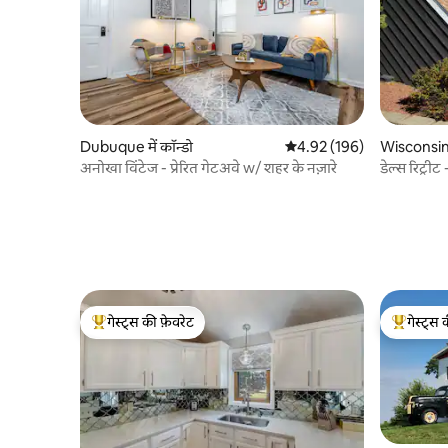
Dubuque में कॉन्डो
औसत रेटिंग 5 में से 4.92, 196
4.92 (196)
Wisconsin D
अनोखा विंटेज - प्रेरित गेटअवे w/ शहर के नज़ारे
डेल्स रिट्र
हॉटटब
गेस्ट्स की फ़ेवरेट
गेस्ट्स 
गेस्ट्स का टॉप फ़ेवरेट
गेस्ट्स का 