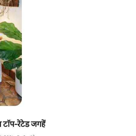
टॉप-रेटेड जगहें