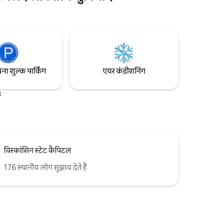
आपकी दिनचर्या का हिस्सा हैं, तो हम ब्लू माउंड और
मेंट जैसा
गवर्नर डॉज स्टेट पार्क के पास मिलिट्री रिज ट्रेल के
कुल सही, जो
ठीक बाहर स्थित हैं। हम मैडिसन शहर से 30 मिनट की
रहने के लिए
दूरी पर हैं। यह घर से दूर एक घर है। लंबी बुकिंग के
ुकिंग के लिए
लिए किराए पर देने और यात्रा करने वाले चिकित्सा
कर्मचारियों के लिए बिल्कुल सही।
िना शुल्क पार्किंग
एयर कंडीशनिंग
विस्कांसिन स्टेट कैपिटल
176 स्थानीय लोग सुझाव देते हैं