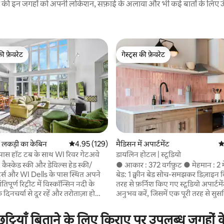
रने की इन जगहों को अपनी लोकेशन, सफ़ाई के अलावा और भी कई बातों के लिए ऊँची
की फ़ेवरेट
गेस्ट्स की फ़ेवरेट
टॉप फ़ेवरेट
गेस्ट्स की फ़ेवरेट
ं लकड़ी का केबिन
औसत रेटिंग 5 में से 4.95, 129 समीक्षाएँ
4.95 (129)
मैडिसन में अपार्टमेंट
औ
 समीक्षाएँ
े पास हॉट टब के साथ WI रिवर गेटअवे
डायलिन होटल | स्टूडियो
 कैस्केड स्की और डेविल्स हेड स्की/
● आकार : 372 वर्गफ़ुट ● मेहमान : 2
र्ट्स और WI Dells के पास स्थित अपने
बेड: 1 क्वीन बेड सोच-समझकर डिज़ाइन किए गए पूरी
िपूर्ण रिट्रीट में विस्कॉन्सिन नदी के
तरह से फ़र्निश किए गए स्टूडियो अपार्टमे
 दिनचर्या से दूर रहें और तरोताज़ा हो
अनुभव करें, जिसमें एक पूरी तरह से सु
 8 व्यक्ति वाले हॉट टब, 6 कश्ती (मई -
यूनिट में लॉन्ड्री, वाई-फ़ाई, स्मार्ट टीव
िंग पोंग, फ़ूज़बॉल, डार्ट्स और आउटडोर
आरामदायक सोने की जगह है। डायलिन मैडिसन के
ट्टियाँ बिताने के लिए किराए पर उपलब्ध जगहों क
परिवारों के लिए बिल्कुल सही। आधुनिक
कैप ईस्ट इलाके में मौजूद एक आधुनिक