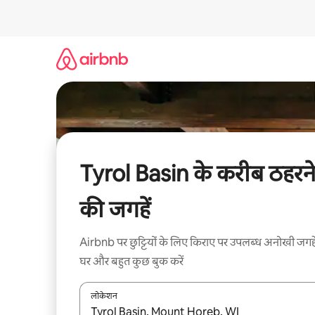
इसे
छोड़कर
सीधा
कॉन्टेंट
पर
जाएँ
Tyrol Basin के करीब ठहरन
की जगहें
Airbnb पर छुट्टियों के लिए किराए पर उपलब्ध अनोखी जगहे
घर और बहुत कुछ बुक करें
लोकेशन
नतीजों के उपलब्ध होने पर, अप और डाउन 'ऐरो की' का इस्तेमाल 