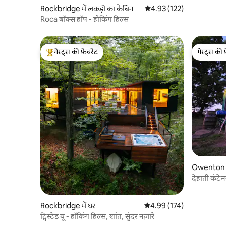
Rockbridge में लकड़ी का केबिन
औसत रेटिंग 5 में से 4.93, 122
4.93 (122)
Roca बॉक्स हॉप - होकिंग हिल्स
गेस्ट्स की फ़ेवरेट
गेस्ट्स की 
गेस्ट्स का टॉप फ़ेवरेट
गेस्ट्स की 
Owenton मे
देहाती कंटेन
Rockbridge में घर
औसत रेटिंग 5 में से 4.99, 174
4.99 (174)
ट्विस्टेड यू - हॉकिंग हिल्स, शांत, सुंदर नज़ारे