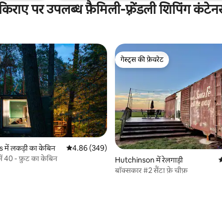
किराए पर उपलब्ध फ़ैमिली-फ़्रेंडली शिपिंग कंटेन
गेस्ट्स की फ़ेवरेट
गेस्ट्स की फ़ेवरेट
 में लकड़ी का केबिन
औसत रेटिंग 5 में से 4.86, 349 समीक्षाएँ
4.86 (349)
ें 40 - फ़ुट का केबिन
Hutchinson में रेलगाड़ी
औ
बॉक्सकार #2 सैंटा फ़े चीफ़