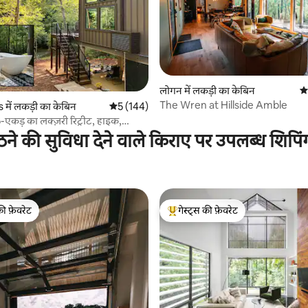
 समीक्षाएँ
लोगन में लकड़ी का केबिन
औस
The Wren at Hillside Amble
 में लकड़ी का केबिन
औसत रेटिंग 5 में से 5, 144 समीक्षाएँ
5 (144)
5-एकड़ का लक्ज़री रिट्रीट, हाइक,
ठने की सुविधा देने वाले किराए पर उपलब्ध शिपिं
की फ़ेवरेट
गेस्ट्स की फ़ेवरेट
टॉप फ़ेवरेट
गेस्ट्स का टॉप फ़ेवरेट