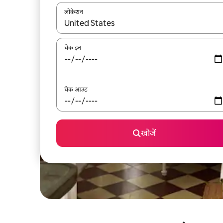
लोकेशन
नतीजों के उपलब्ध होने पर, अप और डाउन 'ऐरो की' का इस्तेमाल 
चेक इन
चेक आउट
खोजें