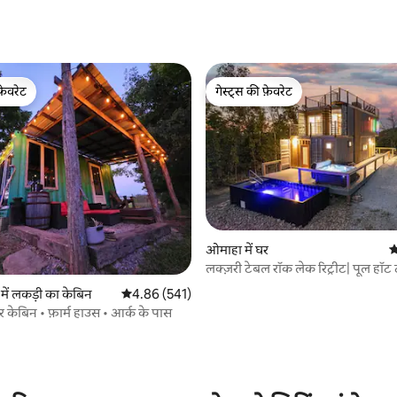
 समीक्षाएँ
फ़ेवरेट
गेस्ट्स की फ़ेवरेट
फ़ेवरेट
गेस्ट्स की फ़ेवरेट
ओमाहा में घर
औ
लक्ज़री टेबल रॉक लेक रिट्रीट| पूल हॉट
ं लकड़ी का केबिन
औसत रेटिंग 5 में से 4.86, 541 समीक्षाएँ
4.86 (541)
र केबिन • फ़ार्म हाउस • आर्क के पास
 समीक्षाएँ