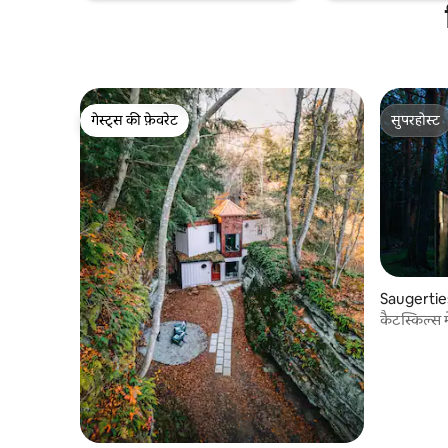
गेस्ट्स की फ़ेवरेट
सुपरहोस्ट
गेस्ट्स की फ़ेवरेट
सुपरहोस्ट
Saugerties
कैटस्किल्स म