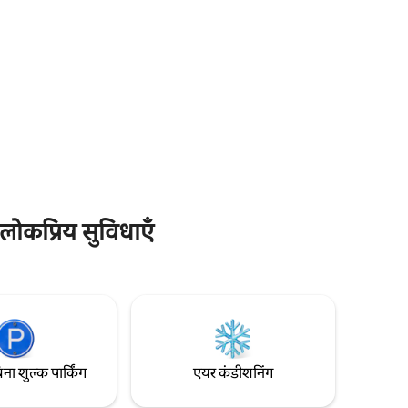
50’हवा में शामिल हैं। क्या आप एक कपल के लिए
िना ग्रामीण
घूमने - फिरने, वयस्क यात्रा या एक रोमांटिक उत्सव
्जित कर
की तलाश कर रहे हैं... ट्रीहाउस का अनोखा "प्रकृति"
ं के साथ
एक यादगार अनुभव साबित होगा।
से आपकी
का एक खास
 de Elvira
 लोकप्रिय सुविधाएँ
िना शुल्क पार्किंग
एयर कंडीशनिंग