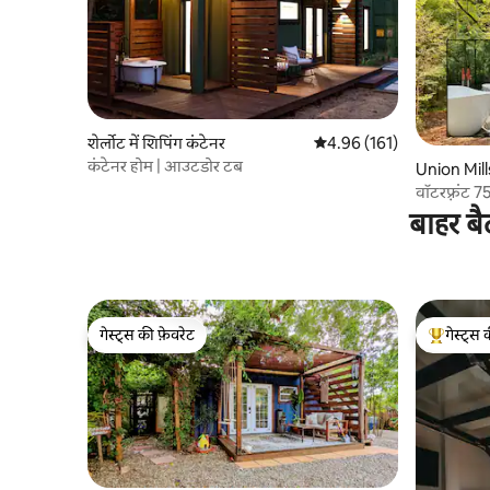
शेर्लोट में शिपिंग कंटेनर
औसत रेटिंग 5 में से 4.96, 161
4.96 (161)
कंटेनर होम | आउटडोर टब
Union Mills
वॉटरफ़्रंट 7
कायाक
बाहर बै
गेस्ट्स की फ़ेवरेट
गेस्ट्स 
गेस्ट्स की फ़ेवरेट
गेस्ट्स का 