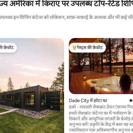
ाज्य अमेरिका में किराए पर उपलब्ध टॉप-रेटेड शिप
पर उपलब्ध इन शिपिंग कंटेनर को लोकेशन, साफ़-सफ़ाई के अलावा और भी कई चीज़ों 
की फ़ेवरेट
गेस्ट्स की फ़ेवरेट
टॉप फ़ेवरेट
गेस्ट्स का टॉप फ़ेवरेट
Dade City में छोटा घर
औस
 समीक्षाएँ
इको - लक्ज़री लेकफ़्रंट हेवन (फ़ायर प
टब)
हमारे लेकफ़्रंट कंटेनर घर में पर्यावरण क
ठिकाने और आधुनिक लग्ज़री के बेजोड़ 
अनुभव करें। प्रकृति के केंद्र में बसा यह 
नखलिस्तान एक अविस्मरणीय अनुभव क