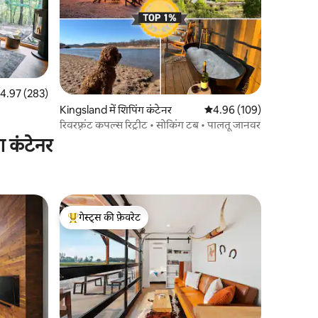
त रेटिंग 5 में से 4.97, 283 समीक्षाएँ
4.97 (283)
Kingsland में शिपिंग कंटेनर
औसत रेटिंग 5 में से 4.96, 10
4.96 (109)
रिवरफ़्रंट कपल्स रिट्रीट • सोकिंग टब • पालतू जानवर
ग कंटेनर
गेस्ट्स की फ़ेवरेट
गेस्ट्स का टॉप फ़ेवरेट