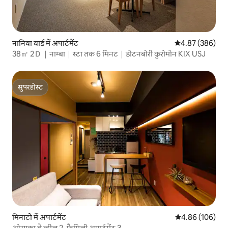
नानिवा वार्ड में अपार्टमेंट
औसत रेटिंग 5 में स
4.87 (386)
38㎡ 2Ｄ｜नाम्बा｜स्टा तक 6 मिनट｜डोटनबोरी कुरोमोन KIX USJ
सुपरहोस्ट
सुपरहोस्ट
मिनाटो में अपार्टमेंट
औसत रेटिंग 5 में स
4.86 (106)
ओसाका बे व्हील 2, फैमिली अपार्टमेंट 3