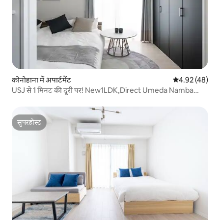
कोनोहाना में अपार्टमेंट
औसत रेटिंग 5 में 
4.92 (48)
USJ से 1 मिनट की दूरी पर! New1LDK,Direct Umeda Namba
QuietStay
सुपरहोस्ट
सुपरहोस्ट