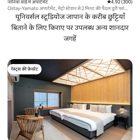
नानिवा वार्ड में अपार्टमेंट
औसत रेटिंग 5 में स
4.92 (300)
Ostay-Yamato अपार्टमेंट, मेट्रो स्टेशन से 2 मिनट की पैदल दूरी पर!
नांबा/शिंसाइबाशी/दोतोनबोरी/कुरुमोन मार्केट/टेन्नोजी/त्सुतेन के पास।
यूनिवर्सल स्टूडियोज जापान के करीब छुट्टियाँ
बिताने के लिए किराए पर उपलब्ध अन्य शानदार
जगहें
गेस्ट्स की फ़ेवरेट
गेस्ट्स की फ़ेवरेट