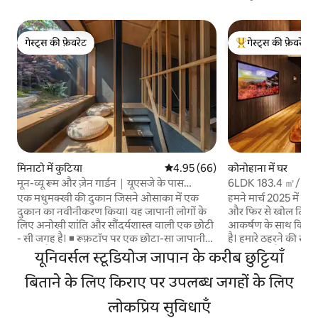
गेस्ट्स की फ़ेवरेट
गेस्ट्स की फ़ेवरेट
गेस्ट्स की फ़ेवरेट
गेस्ट्स का टॉप फ़ेवरेट
मिनाटो में कुटिया
औसत रेटिंग 5 में से 4.95, 66 समीक्षाएँ
4.95 (66)
कोनोहाना में घर
मून-व्यू रूम और ज़ेन गार्डन｜यूएसजे के पास
6LDK 183.4 ㎡/ निकट
ओसाका माचिया
पैदल दूरी पर/USJ /" E
एक मधुमक्खी की दुकान जिसने ओसाका में एक
हमने मार्च 2025 में न
सवारी
दुकान का नवीनीकरण किया। यह जापानी लोगों के
और फिर से खोल दिया! 
लिए अनोखी शांति और सौंदर्यशास्त्र वाली एक छोटी
आकर्षण के साथ किराए 
- सी जगह है। ◾️ रूफ़टॉप पर एक छोटा-सा जापानी
है। हमारे ठहरने की सुविधाएँ यह निकटतम स्टेशन से
बगीचा है और आप सेकंड फ़्लोर पर मौजूद टी रूम
5 मिनट की पैदल दूरी पर 
यूनिवर्सल स्टूडियोज जापान के करीब छुट्टियाँ
और टर्रेट में मौजूद मून-व्यूइंग रूम से क्षणिक सुंदरता
तक लगभग 15 -30 मिनट 
वाले जापानी पेड़ों को देखते हुए शांत पलों का मज़ा ले
बिताने के लिए किराए पर उपलब्ध जगहों के लिए
और दर्शनीय स्थलों की 
सकते हैं। यहाँ पारंपरिक वास्तुशिल्प तकनीकें मौजूद
रूप में सुझाया जाता ह
लोकप्रिय सुविधाएँ
हैं, जैसे कि ◾️लकड़ी की संरचना, शोजी शोजी, हरे रंग
सुविधाएँ भी हैं।यहाँ रेस्