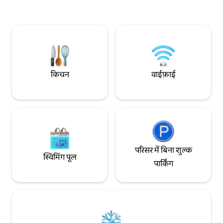
के फ़िक्सचर और ग्रिल किए गए फ़र्श। जब आप
183.4 ㎡ अधिकतम 20 ल
विवरण देखते हैं, तो आप शिल्प कौशल की सुंदरता
चिदोरिबाशी स्टेशन से 
का अनुभव कर सकते हैं। ◾️ हम अपने यहाँ ठहरने वाले
जापानी शैली का बाथरू
मेहमानों के लिए चाय समारोह और कैलिग्राफ़ी जैसे
रूम x 2 ठहरने की एक खास जगह, जो जापानी स्वाद
अनुभवों की बुकिंग भी स्वीकार करते हैं।आप किसी
को आधुनिक आराम के स
शिक्षक को सराय में आमंत्रित कर सकते हैं और एक
क्वालिटी की लकड़ी से
निजी जगह में जापानी पारंपरिक शिल्प और पारंपरिक
जगह, नवीनतम उपकरणो
संस्कृति का स्वाद ले सकते हैं।(*चूँकि तैयारी में समय
आपके पास एक शानदा
किचन
वाईफ़ाई
लगता है, इसलिए अगर आप इसका इस्तेमाल करना
अपने दैनिक जीवन को भ
चाहते हैं, तो कृपया हमसे पहले से संपर्क करें।) हम
बाथरूम में पारंपरिक जा
■टोस्टर और राइस कुकर की सुविधा दे सकते हैं।
बाथटब (सिरेमिक बाथ) ह
कृपया हमसे पहले से संपर्क करें, ताकि अगर आपको
आप शिगारकी की कोमल
इसकी ज़रूरत हो, तो हम तैयारी कर सकें। ■कोई
हैं। सबसे नज़दीकी स्टेशन हैंशिन नांबा लाइन पर
टीवी नहीं है। यह ओसाका के केंद्र के करीब है, लेकिन
"चिदोरिबाशी स्टेशन" ह
रात में यहाँ आश्चर्यजनक रूप से शांति होती है।
पैदल दूरी पर स्थित है। यू
हाचिनो-या एक शांत आवासीय इलाके में मौजूद एक
मिनट की दूरी पर है।
परिसर में बिना शुल्क
निजी किराये की जगह है। ऐक्सेस जेआर बेंटेंचो
में नांबा स्टेशन, शिनस
स्विमिंग पूल
स्टेशन से 8 मिनट की पैदल दूरी पर बेंटेंचो सबवे
सकते हैं। आप कम संख्या 
पार्किंग
स्टेशन से 10 मिनट की पैदल दूरी पर उमेदा, नाम्बा,
और कोबे जा सकते हैं।
शिनसाइबाशी, यूएसजे, ओसाका स्टेशन, तेन्नोजी
स्टेशन, नारा स्टेशन और क्योटो स्टेशन तक पहुँचना
बहुत सुविधाजनक है।