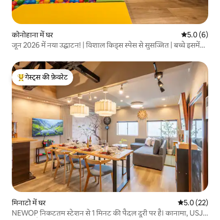
कोनोहाना में घर
औसत रेटिंग 5 म
5.0 (6)
जून 2026 में नया उद्घाटन! | विशाल किड्स स्पेस से सुसज्जित | बच्चे इसमें
मगन रहेंगे, वयस्कों को भी संतुष्टि मिलेगी, ऐसी शानदार सुविधाएँ
गेस्ट्स की फ़ेवरेट
गेस्ट्स का टॉप फ़ेवरेट
मिनाटो में घर
औसत रेटिंग 5 मे
5.0 (22)
NEWOP निकटतम स्टेशन से 1 मिनट की पैदल दूरी पर है। कानामा, USJ,