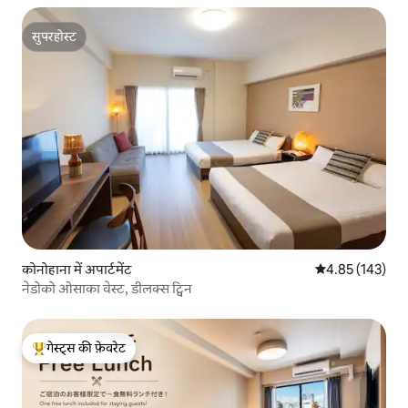
सुपरहोस्ट
सुपरहोस्ट
कोनोहाना में अपार्टमेंट
औसत रेटिंग 5 में स
4.85 (143)
नेडोको ओसाका वेस्ट, डीलक्स ट्विन
गेस्ट्स की फ़ेवरेट
गेस्ट्स का टॉप फ़ेवरेट