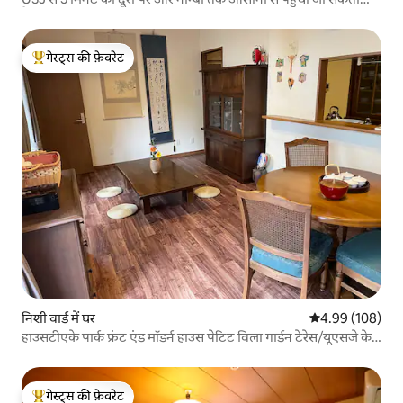
है/100 वर्गमीटर का निजी घर/
गेस्ट्स की फ़ेवरेट
गेस्ट्स का टॉप फ़ेवरेट
निशी वार्ड में घर
औसत रेटिंग 5 में स
4.99 (108)
हाउसटीएके पार्क फ्रंट एंड मॉडर्न हाउस पेटिट विला गार्डन टेरेस/यूएसजे के
लिए सुविधाजनक
गेस्ट्स की फ़ेवरेट