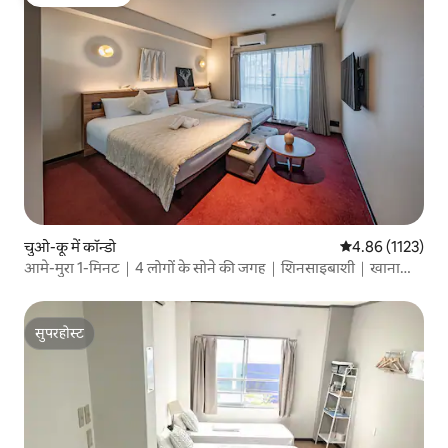
गेस्ट्स की फ़ेवरेट
चुओ-कू में कॉन्डो
औसत रेटिंग 5 में से
4.86 (1123)
आमे-मुरा 1-मिनट｜4 लोगों के सोने की जगह｜शिनसाइबाशी｜खाना
और विंटेज
सुपरहोस्ट
सुपरहोस्ट