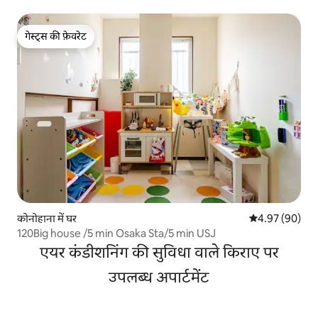
ओसाका कैसल, शिनसाइबाशी, नाम्बा, उमेदा, ट्सुतेनगाकु, क्योटो तक
पहुँचने के लिए अच्छा है! किराये पर
गेस्ट्स की फ़ेवरेट
गेस्ट्स की फ़ेवरेट
कोनोहाना में घर
औसत रेटिंग 5 में 
4.97 (90)
120Big house /5 min Osaka Sta/5 min USJ
एयर कंडीशनिंग की सुविधा वाले किराए पर
उपलब्ध अपार्टमेंट