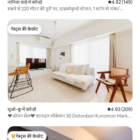
नानिवा वार्ड में कॉन्डो
औसत रेटिंग 5 में स
4.92 (149)
सबवे से 220 मीटर की दूरी पर, दाइकोकुचो स्टेशन, 1 स्टॉप से नांबा/
शिनसाइबाशी, उमेडा तक सीधी पहुँच, पूरा अपार्टमेंट, 2 बेडरूम, 5 लोग
गेस्ट्स की फ़ेवरेट
गेस्ट्स की फ़ेवरेट
चुओ-कू में कॉन्डो
औसत रेटिंग 5 में स
4.93 (209)
❤️ओपन सेल❤️ शानदार लोकेशन 30 Dotonbori Kuromon Market
3 10
गेस्ट्स की फ़ेवरेट
गेस्ट्स का टॉप फ़ेवरेट