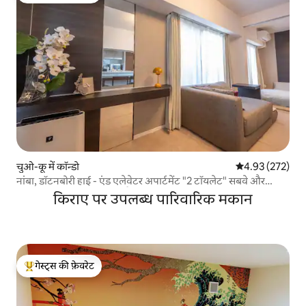
चुओ-कू में कॉन्डो
औसत रेटिंग 5 में स
4.93 (272)
नांबा, डॉटनबोरी हाई - एंड एलेवेटर अपार्टमेंट "2 टॉयलेट" सबवे और
कुरोमोन मार्केट से 1 मिनट की पैदल दूरी पर 3 मिनट और शिनसाइबाशी 5
किराए पर उपलब्ध पारिवारिक मकान
मिनट,
गेस्ट्स की फ़ेवरेट
गेस्ट्स का टॉप फ़ेवरेट