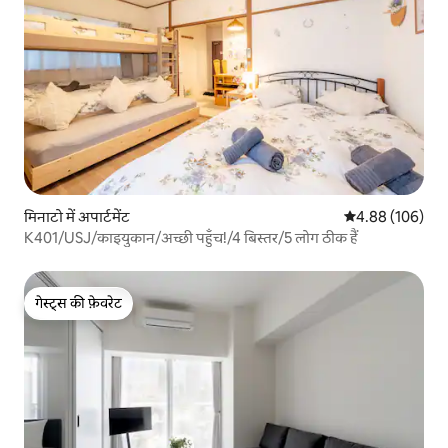
मिनाटो में अपार्टमेंट
औसत रेटिंग 5 में स
4.88 (106)
K401/USJ/काइयुकान/अच्छी पहुँच!/4 बिस्तर/5 लोग ठीक हैं
गेस्ट्स की फ़ेवरेट
गेस्ट्स की फ़ेवरेट