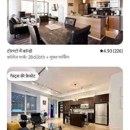
टोरण्टो में कॉन्डो
औसत रेटिंग 5 में स
4.93 (226)
कॉलेज पार्क: 2Bdůbth + मुफ़्त पार्किंग
गेस्ट्स की फ़ेवरेट
गेस्ट्स की फ़ेवरेट