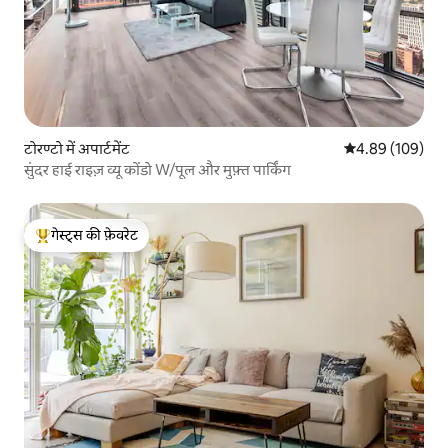
टोरण्टो में अपार्टमेंट
औसत रेटिंग 5 में स
4.89 (109)
सुंदर हाई राइज़ व्यू कोंडो W/पूल और मुफ़्त पार्किंग
गेस्ट्स की फ़ेवरेट
गेस्ट्स का टॉप फ़ेवरेट