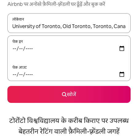
Airbnb पर अनोखे फ़ैमिली-फ़्रेंडली घर ढूँढ़ें और बुक करें
लोकेशन
नतीजों के उपलब्ध होने पर, अप और डाउन 'ऐरो की' का इस्तेमाल करके नेविगेट करें
चेक इन
चेक आउट
खोजें
टोरोंटो विश्वविद्यालय के करीब किराए पर उपलब्ध
बेहतरीन रेटिंग वाली फ़ैमिली-फ़्रेंडली जगहें