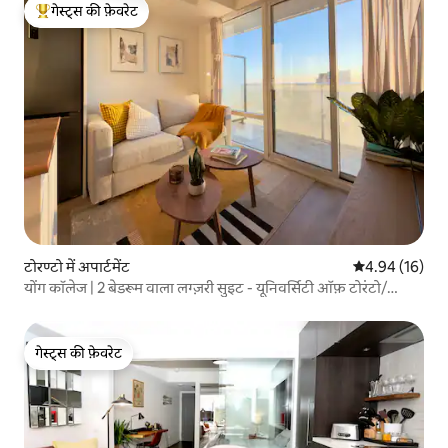
गेस्ट्स की फ़ेवरेट
गेस्ट्स का टॉप फ़ेवरेट
टोरण्टो में अपार्टमेंट
औसत रेटिंग 5 में 
4.94 (16)
योंग कॉलेज | 2 बेडरूम वाला लग्ज़री सुइट - यूनिवर्सिटी ऑफ़ टोरंटो/
अस्पताल
गेस्ट्स की फ़ेवरेट
गेस्ट्स की फ़ेवरेट