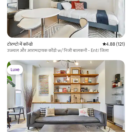
टोरण्टो में कॉन्डो
औसत रेटिंग 5 में स
4.88 (121)
उज्ज्वल और आरामदायक कोंडो w/ निजी बालकनी - Ent। जिला
Luxe
Luxe