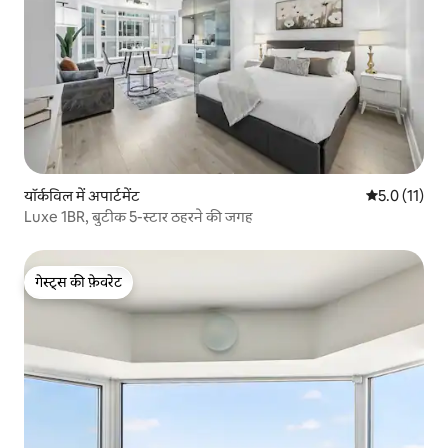
यॉर्कविल में अपार्टमेंट
औसत रेटिंग 5 मे
5.0 (11)
Luxe 1BR, बुटीक 5-स्टार ठहरने की जगह
गेस्ट्स की फ़ेवरेट
गेस्ट्स की फ़ेवरेट