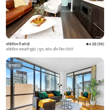
यॉर्कविल में कॉन्डो
औसत रेटिंग 5 में 
4.98 (99)
यॉर्कविल लक्ज़री सुईट | पूल, सॉना और जिम टोरंटो
सुपरहोस्ट
सुपरहोस्ट