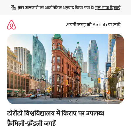
इसे
कुछ जानकारी का ऑटोमैटिक अनुवाद किया गया है। 
मूल भाषा दिखाएँ
छोड़कर
सीधा
कॉन्टेंट
अपनी जगह को Airbnb पर लाएँ
पर
जाएँ
टोरोंटो विश्वविद्यालय में किराए पर उपलब्ध
फ़ैमिली-फ़्रेंडली जगहें