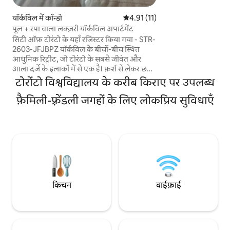
नेटफ़्लिक्स वाले स्मार
रोशन, आला दर्जे के मा
यॉर्कविल में कॉन्डो
औसत रेटिंग 5 में से 4.91, 11 समीक्षाएँ
4.91 (11)
घूमने के बाद आराम करन
पूल + स्पा वाला लक्ज़री यॉर्कविल अपार्टमेंट
टोरंटो के बेहतरीन रेस्
सिटी ऑफ़ टोरंटो के यहाँ रजिस्टर किया गया - STR-
ट्रांज़िट से कुछ ही कदम
2603-JFJBPZ यॉर्कविल के बीचों-बीच स्थित
यात्रियों या वीकएंड पर 
आधुनिक रिट्रीट, जो टोरंटो के सबसे जीवंत और
लिए बिल्कुल सही।
आला दर्जे के इलाकों में से एक है। फ़र्श से लेकर छत
तक की खिड़कियाँ, आरामदायक मिनिमलिस्ट
टोरोंटो विश्वविद्यालय के करीब किराए पर उपलब्ध
डिज़ाइन, हाई-स्पीड वाई-फ़ाई, स्मार्ट टीवी, इन-सुईट
लॉन्ड्री और पूरी तरह सुसज्जित किचन। लग्ज़री
फ़ैमिली-फ़्रेंडली जगहों के लिए लोकप्रिय सुविधाएँ
शॉपिंग, कैफ़े, रेस्टोरेंट, ट्रांज़िट, म्यूज़ियम,
नाइटलाइफ़, BMO फ़ील्ड और CN टॉवर से कुछ ही
कदम दूर। इसे साफ़-सुथरा, शांत और आरामदायक
बनाने के लिए डिज़ाइन किया गया है, फिर चाहे
आपकी यात्रा कामकाजी हो, छुट्टियों के लिए हो या
फिर शहर में लंबे समय तक ठहरने के लिए हो।
किचन
वाईफ़ाई