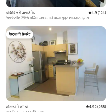
यॉर्कविल में अपार्टमेंट
औसत रेटिंग 5 में 
4.9 (124)
Yorkville 29th मंजिल जश्न मनाने वाला सुइट शानदार नज़ारा
गेस्ट्स की फ़ेवरेट
गेस्ट्स की फ़ेवरेट
टोरण्टो में कॉन्डो
औसत रेटिंग 5 में स
4.92 (265)
वाइब्रेंट डाउनटाउन की जगह