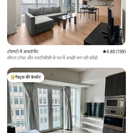
टोरण्टो में अपार्टमेंट
औसत रेटिंग 5 में स
4.85 (139)
सीएन टॉवर और एमटीसीसी से भर में अच्छी लग रही कोंडो
गेस्ट्स की फ़ेवरेट
गेस्ट्स का टॉप फ़ेवरेट