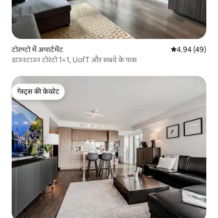
टोरण्टो में अपार्टमेंट
औसत रेटिंग 5 में 
4.94 (49)
डाउनटाउन टोरंटो 1+1, UofT और सबवे के पास
गेस्ट्स की फ़ेवरेट
गेस्ट्स की फ़ेवरेट