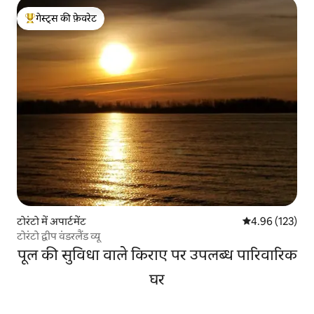
गेस्ट्स की फ़ेवरेट
गेस्ट्स का टॉप फ़ेवरेट
टोरंटो में अपार्टमेंट
औसत रेटिंग 5 में स
4.96 (123)
टोरंटो द्वीप वंडरलैंड व्यू
पूल की सुविधा वाले किराए पर उपलब्ध पारिवारिक
घर