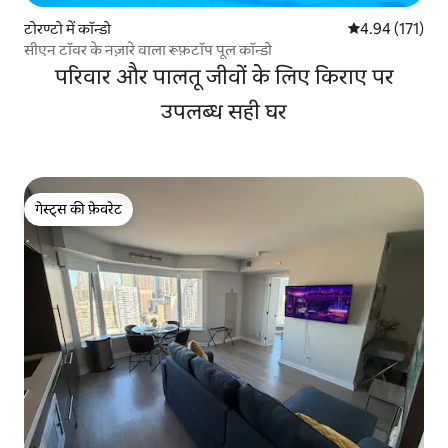
टोरण्टो में कॉन्डो
औसत रेटिंग 5 में स
4.94 (171)
सीएन टॉवर के नज़ारे वाला रूफ़टॉप पूल कॉन्डो
परिवार और पालतू जीवों के लिए किराए पर
उपलब्ध सही घर
गेस्ट्स की फ़ेवरेट
गेस्ट्स की फ़ेवरेट