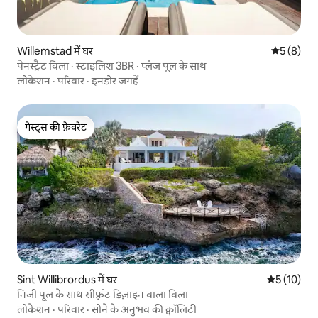
Willemstad में घर
औसत रेटिंग 5
5 (8)
पेनस्ट्रैट विला · स्टाइलिश 3BR · प्लंज पूल के साथ
लोकेशन
·
परिवार
·
इनडोर जगहें
गेस्ट्स की फ़ेवरेट
गेस्ट्स की फ़ेवरेट
Sint Willibrordus में घर
औसत रेटिंग 5 
5 (10)
निजी पूल के साथ सीफ़्रंट डिज़ाइन वाला विला
लोकेशन
·
परिवार
·
सोने के अनुभव की क्वॉलिटी