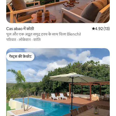
Cas abao में कोठी
औसत रेटिंग 5 में 
4.92 (13)
पूल और एक अद्भुत समुद्र दृश्य के साथ विला Blenchi!
परिवार
·
लोकेशन
·
शांति
गेस्ट्स की फ़ेवरेट
गेस्ट्स की फ़ेवरेट