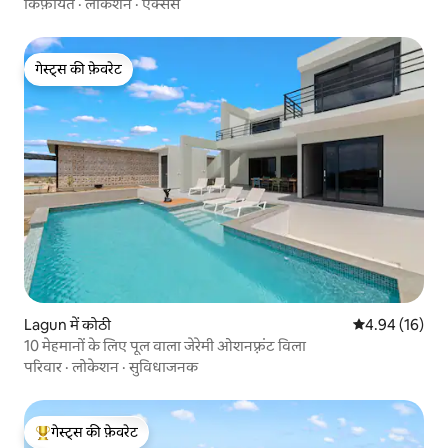
किफ़ायत
·
लोकेशन
·
एक्सेस
गेस्ट्स की फ़ेवरेट
गेस्ट्स की फ़ेवरेट
Lagun में कोठी
औसत रेटिंग 5 में 
4.94 (16)
10 मेहमानों के लिए पूल वाला जेरेमी ओशनफ़्रंट विला
परिवार
·
लोकेशन
·
सुविधाजनक
गेस्ट्स की फ़ेवरेट
गेस्ट्स का टॉप फ़ेवरेट