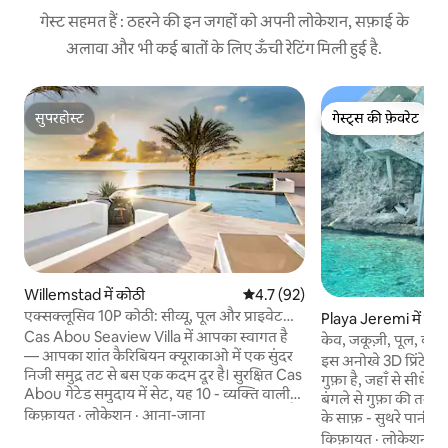
गेस्ट सहमत हैं : ठहरने की इन जगहों को अपनी लोकेशन, सफ़ाई के
अलावा और भी कई बातों के लिए ऊँची रेटिंग मिली हुई है.
सुपरहोस्ट
गेस्ट्स की फ़ेवरेट
सुपरहोस्ट
गेस्ट्स की फ़ेवरेट
Willemstad में कोठी
औसत रेटिंग 5 में से 4.7, 92 समीक्षाएँ
4.7 (92)
एक्सक्लूसिव 10P कोठी: सीव्यू, पूल और प्राइवेट
Playa Jeremi में घर
बीच
Cas Abou Seaview Villa में आपका स्वागत है
केव, जकूज़ी, पूल, बीबी
— आपका शांत कैरिबियन क्यूराकाओ में एक सुंदर
लूना
इस अनोखे 3D प्रिंटेड क
निजी समुद्र तट से बस एक कदम दूर है। सुरक्षित Cas
गुफ़ा है, जहाँ से सीधे स
Abou गेटेड समुदाय में सेट, यह 10 - व्यक्ति वाली
बंगले से गुफ़ा की तरफ
कोठी उन परिवारों और समूहों के लिए एकदम सही है,
किफ़ायत
·
लोकेशन
·
आना-जाना
के साफ़ - सुथरे पानी में गोता लगाए
जो आराम, निजता और आसानी की तलाश में हैं। छत
समय डॉल्फ़िन, टूना और
किफ़ायत
·
लोकेशन
·
आ