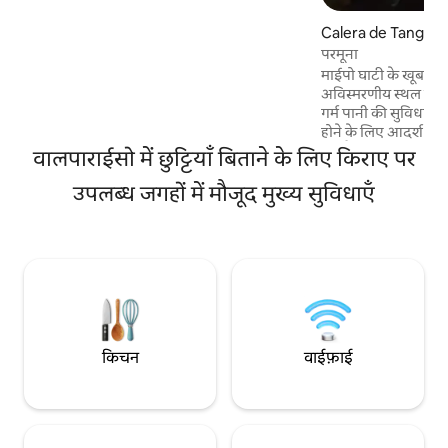
ऑक्सीजनयुक्त बनाता है, मांसपेशियों के दर्द से राहत
देता है, वायुमार्गों को साफ़ करता है और शारीरिक व
Calera de Tango में 
आध्यात्मिक लाभ प्रदान करता है... एक सफ़ेद
परमूना
क्वार्ट्ज बेड आपकी ऊर्जा को संतुलित करेगा... एक
माईपो घाटी के खूबसूरत
आउटडोर शॉवर जो शुद्धिकरण करता है।
अविस्मरणीय स्थल पर प्रक
गर्म पानी की सुविधा ह
होने के लिए आदर्श बनात
क्षेत्र है, जिसमें सेल्फ
वालपाराईसो में छुट्टियाँ बिताने के लिए किराए पर
और चिप्स का एक बैग उ
उपलब्ध जगहों में मौजूद मुख्य सुविधाएँ
प्रकाशित मूल्य 2 मेहमान
मेहमान के लिए 7,500 प
होगा। यहाँ दूरबीन (65
उपलब्ध है। पार्किंग स
गुंबद तक जाने के लिए क
किचन
वाईफ़ाई