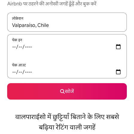
Airbnb पर ठहरने की अनोखी जगहें ढूँढ़ें और बुक करें
लोकेशन
नतीजों के उपलब्ध होने पर, अप और डाउन 'ऐरो की' का इस्तेमाल करके नेविगेट करें
चेक इन
चेक आउट
खोजें
वालपाराईसो में छुट्टियाँ बिताने के लिए सबसे
बढ़िया रेटिंग वाली जगहें