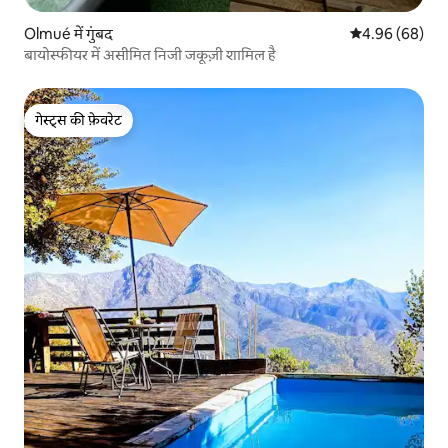
Olmué में गुंबद
औसत रेटिंग 5 में 
4.96 (68)
बायोस्फीयर में असीमित निजी जकूज़ी शामिल है
गेस्ट्स की फ़ेवरेट
गेस्ट्स की फ़ेवरेट