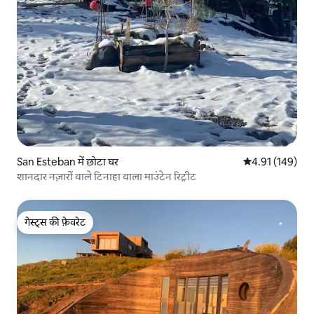
San Esteban में छोटा घर
औसत रेटिंग 5 में स
4.91 (149)
शानदार नज़ारों वाले टिनाहा वाला माउंटेन रिट्रीट
गेस्ट्स की फ़ेवरेट
गेस्ट्स की फ़ेवरेट