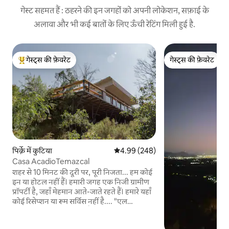
गेस्ट सहमत हैं : ठहरने की इन जगहों को अपनी लोकेशन, सफ़ाई के
अलावा और भी कई बातों के लिए ऊँची रेटिंग मिली हुई है.
गेस्ट्स की फ़ेवरेट
गेस्ट्स की फ़ेवरेट
गेस्ट्स का टॉप फ़ेवरेट
गेस्ट्स की फ़ेवरेट
पिर्क़े में कुटिया
औसत रेटिंग 5 में से 4.99, 248 समीक्षाएँ
4.99 (248)
Casa AcadioTemazcal
शहर से 10 मिनट की दूरी पर, पूरी निजता... हम कोई
इन या होटल नहीं हैं। हमारी जगह एक निजी ग्रामीण
प्रॉपर्टी है, जहाँ मेहमान आते-जाते रहते हैं। हमारे यहाँ
कोई रिसेप्शन या रूम सर्विस नहीं है.... "एल
टेमाज़्काल" एक ऐसी खुशी है, जिसके बारे में बहुत
कम लोग जानते हैं। यह त्वचा को शुद्ध और