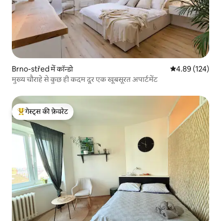
Brno-střed में कॉन्डो
औसत रेटिंग 5 में स
4.89 (124)
मुख्य चौराहे से कुछ ही कदम दूर एक खूबसूरत अपार्टमेंट
गेस्ट्स की फ़ेवरेट
गेस्ट्स का टॉप फ़ेवरेट