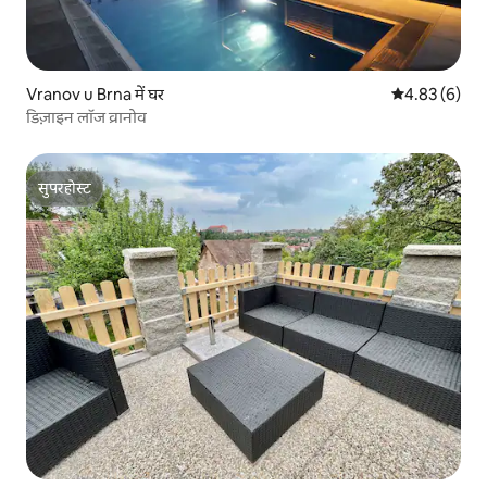
Vranov u Brna में घर
औसत रेटिंग 5 में
4.83 (6)
डिज़ाइन लॉज व्रानोव
सुपरहोस्ट
सुपरहोस्ट