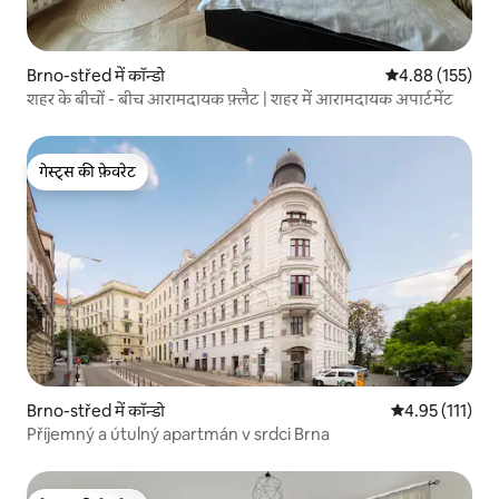
Brno-střed में कॉन्डो
औसत रेटिंग 5 में स
4.88 (155)
शहर के बीचों - बीच आरामदायक फ़्लैट | शहर में आरामदायक अपार्टमेंट
गेस्ट्स की फ़ेवरेट
गेस्ट्स की फ़ेवरेट
Brno-střed में कॉन्डो
औसत रेटिंग 5 में स
4.95 (111)
Příjemný a útulný apartmán v srdci Brna