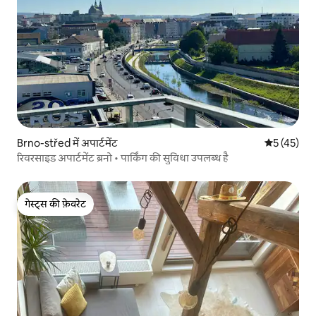
Brno-střed में अपार्टमेंट
औसत रेटिंग 5 
5 (45)
रिवरसाइड अपार्टमेंट ब्रनो • पार्किंग की सुविधा उपलब्ध है
गेस्ट्स की फ़ेवरेट
गेस्ट्स की फ़ेवरेट