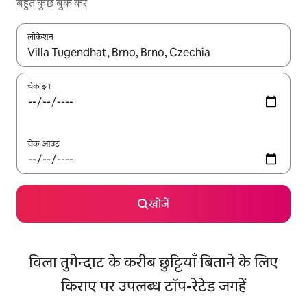
बहुत कुछ बुक करें
लोकेशन
नतीजों के उपलब्ध होने पर, अप और डाउन 'ऐरो की' का इस्तेमाल करके नेविगेट करें
चेक इन
चेक आउट
खोजें
विला तुगेन्दाट के करीब छुट्टियाँ बिताने के लिए
किराए पर उपलब्ध टॉप-रेटेड जगहें