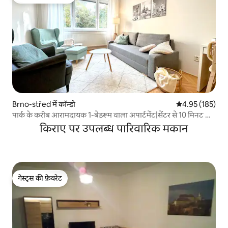
गेस्ट्स का टॉप फ़ेवरेट
Brno-střed में कॉन्डो
औसत रेटिंग 5 में स
4.95 (185)
पार्क के करीब आरामदायक 1-बेडरूम वाला अपार्टमेंट|सेंटर से 10 मिनट की
दूरी पर
किराए पर उपलब्ध पारिवारिक मकान
गेस्ट्स की फ़ेवरेट
गेस्ट्स की फ़ेवरेट