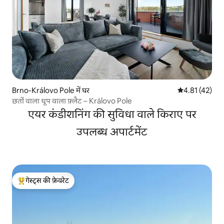
Brno-Královo Pole में घर
औसत रेटिंग 5 में 
4.81 (42)
छतों वाला धूप वाला फ़्लैट – Královo Pole
एयर कंडीशनिंग की सुविधा वाले किराए पर
उपलब्ध अपार्टमेंट
गेस्ट्स की फ़ेवरेट
गेस्ट्स का टॉप फ़ेवरेट