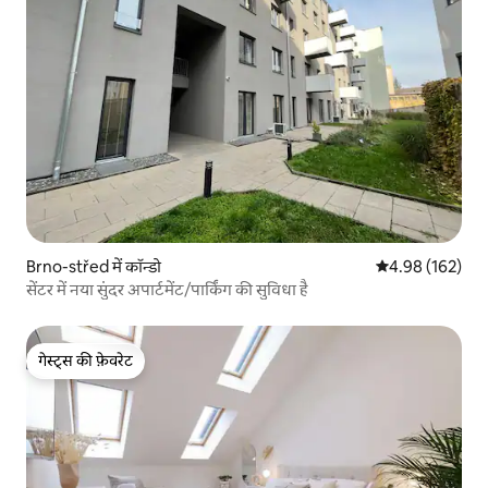
Brno-střed में कॉन्डो
औसत रेटिंग 5 में स
4.98 (162)
सेंटर में नया सुंदर अपार्टमेंट/पार्किंग की सुविधा है
गेस्ट्स की फ़ेवरेट
गेस्ट्स की फ़ेवरेट