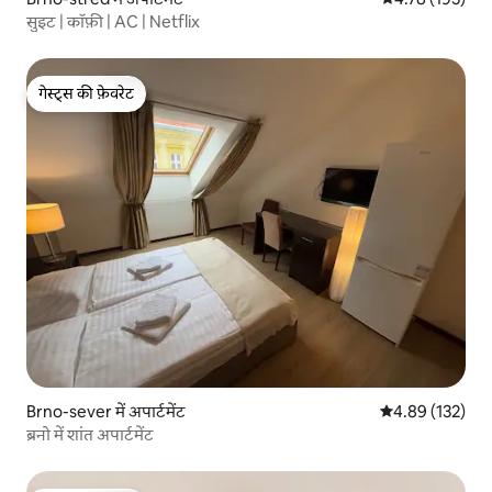
सुइट | कॉफ़ी | AC | Netflix
गेस्ट्स की फ़ेवरेट
गेस्ट्स की फ़ेवरेट
Brno-sever में अपार्टमेंट
औसत रेटिंग 5 में स
4.89 (132)
ब्रनो में शांत अपार्टमेंट