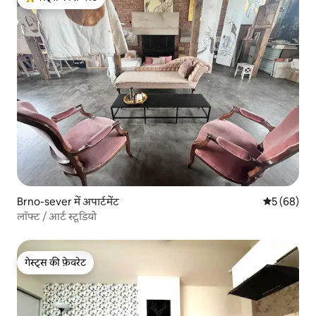
गेस्ट्स का टॉप फ़ेवरेट
Brno-sever में अपार्टमेंट
औसत रेटिंग 5 
5 (68)
लॉफ्ट / आर्ट स्टूडियो
गेस्ट्स की फ़ेवरेट
गेस्ट्स की फ़ेवरेट