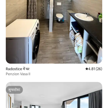
Radostice में घर
औसत रेटिंग 5 में 
4.81 (26)
Penzion Vasa II
सुपरहोस्ट
सुपरहोस्ट