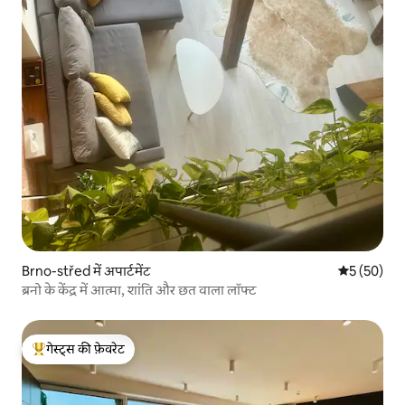
Brno-střed में अपार्टमेंट
औसत रेटिंग 5 
5 (50)
ब्रनो के केंद्र में आत्मा, शांति और छत वाला लॉफ्ट
गेस्ट्स की फ़ेवरेट
गेस्ट्स का टॉप फ़ेवरेट