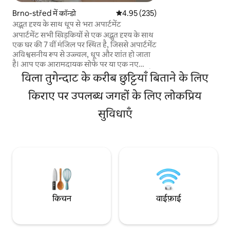
(10 EUR) प्रति रात के शु
Brno-střed में कॉन्डो
औसत रेटिंग 5 में से 4.95, 235 समीक्षाएँ
4.95 (235)
और तकनीकी स्थितियों 
अद्भुत दृश्य के साथ धूप से भरा अपार्टमेंट
उपलब्ध है। 600 CZK 
अपार्टमेंट सभी खिड़कियों से एक अद्भुत दृश्य के साथ
शुल्क से असीमित ऐक्से
एक घर की 7 वीं मंजिल पर स्थित है, जिससे अपार्टमेंट
अविश्वसनीय रूप से उज्ज्वल, धूप और शांत हो जाता
है। आप एक आरामदायक सोफे पर या एक नए
बिस्तर में एक बेडरूम में आँगन में आराम कर सकते हैं।
विला तुगेन्दाट के करीब छुट्टियाँ बिताने के लिए
गर्म गर्मी के दिन आपकी एयर कंडीशनिंग को और
अधिक सुखद बना देंगे। एक पूरी तरह से सुसज्जित
किराए पर उपलब्ध जगहों के लिए लोकप्रिय
किचन और नेस्प्रेस्सो मशीन बिल्कुल मायने रखती है।
सुविधाएँ
बस 10 मिनट की पैदल दूरी आपको ब्रनो के केंद्र में ले
जाएगी। गैस्ट्रोनॉमी, स्मारकों, पार्कों, खेल और
स्टाइलिश कैफे के प्रेमी, जिनमें से एक बड़ी संख्या के
करीब हैं।
किचन
वाईफ़ाई