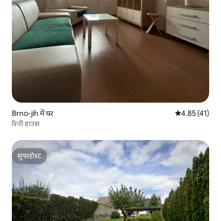
Brno-jih में घर
औसत रेटिंग 5 में 
4.85 (41)
रिनी हाउस
सुपरहोस्ट
सुपरहोस्ट